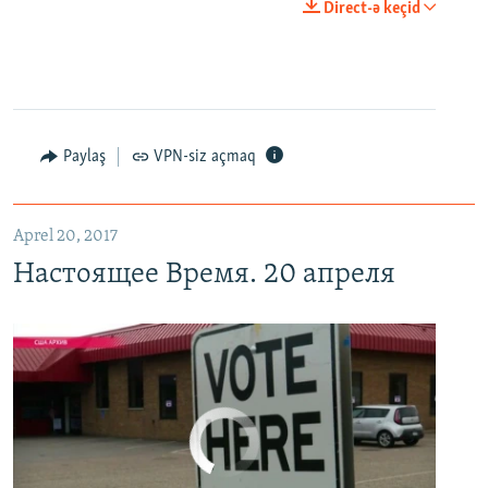
0:00
0:29:00
Direct-ə keçid
EMBED
PAYLAŞ
Настоящее Время. 20 апреля
EMBED
PAYLAŞ
Paylaş
VPN-siz açmaq
Aprel 20, 2017
Настоящее Время. 20 апреля
No media source currently available