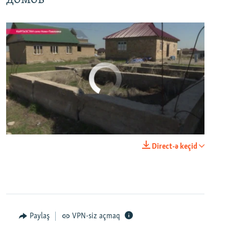
No media source currently available
0:00
0:03:43
Direct-ə keçid
EMBED
PAYLAŞ
Настоящее Время. 11 апреля
EMBED
PAYLAŞ
Paylaş
VPN-siz açmaq