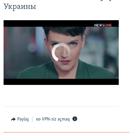
Украины
No media source currently available
0:00
0:02:13
EMBED
PAYLAŞ
Настоящее Время. 19 апреля
EMBED
PAYLAŞ
Paylaş
VPN-siz açmaq