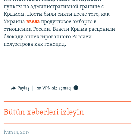
пункты на административной границе с
Крымом. Посты были сняты после того, как
Украина
ввела
продуктовое эмбарго в
отношении России. Власти Крыма расценили
блокаду аннексированного Россией
полуострова как геноцид.
Paylaş
VPN-siz açmaq
Bütün xəbərləri izləyin
Как украинские "беркутовцы" с Майдана стали ОМОНом с Тверской
EMBED
PAYLAŞ
İyun 14, 2017