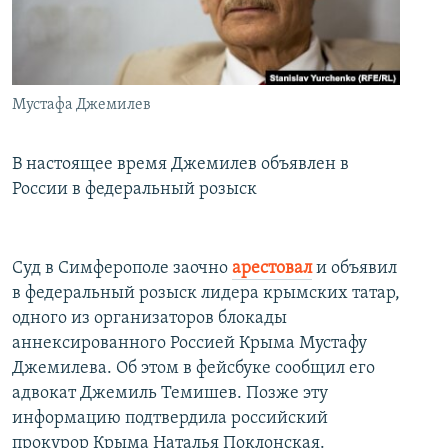
İNFOQRAFIKA
AZƏRBAYCAN ƏDƏBIYYATI KITABXANASI
MISSIYAMIZ
BIZI IZLƏ
KARIKATURA
İSLAM VƏ DEMOKRATIYA
PEŞƏ ETIKASI VƏ JURNALISTIKA STANDARTLARIMIZ
İZ - MƏDƏNIYYƏT PROQRAMI
MATERIALLARIMIZDAN ISTIFADƏ
Мустафа Джемилев
AZADLIQRADIOSU MOBIL TELEFONUNUZDA
RFE/RL-in bütün saytları
BIZIMLƏ ƏLAQƏ
В настоящее время Джемилев объявлен в
России в федеральный розыск
XƏBƏR BÜLLETENLƏRIMIZ
Суд в Симферополе заочно
арестовал
и объявил
в федеральный розыск лидера крымских татар,
одного из организаторов блокады
аннексированного Россией Крыма Мустафу
Джемилева. Об этом в фейсбуке сообщил его
адвокат Джемиль Темишев. Позже эту
информацию подтвердила российский
прокурор Крыма Наталья Поклонская.