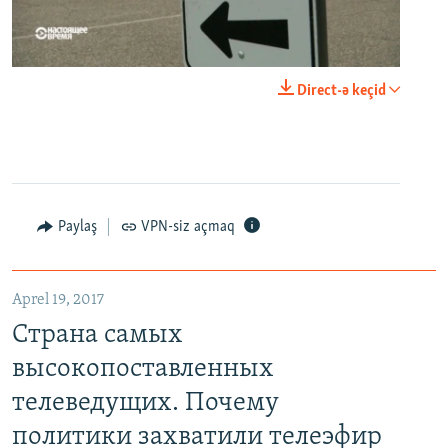
0:00
0:21:34
Direct-ə keçid
EMBED
PAYLAŞ
Paylaş
VPN-siz açmaq
Aprel 19, 2017
Страна самых высокопоставленных телеведущих. Почему политики захватили телеэфир Украины
Страна самых
EMBED
PAYLAŞ
высокопоставленных
телеведущих. Почему
политики захватили телеэфир