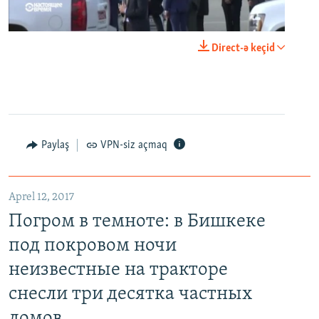
0:00
0:24:06
Direct-ə keçid
EMBED
PAYLAŞ
Paylaş
VPN-siz açmaq
Aprel 12, 2017
Погром в темноте: в Бишкеке под покровом ночи неизвестные на тракторе снесли три десятка частных домов
Погром в темноте: в Бишкеке
EMBED
PAYLAŞ
под покровом ночи
неизвестные на тракторе
снесли три десятка частных
домов