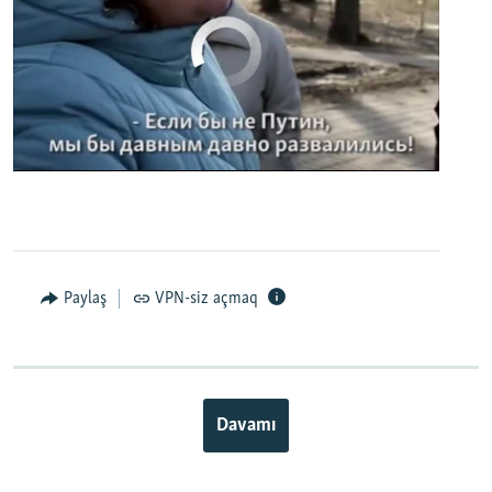
No media source currently available
0:00
0:02:32
EMBED
PAYLAŞ
Paylaş
VPN-siz açmaq
Davamı