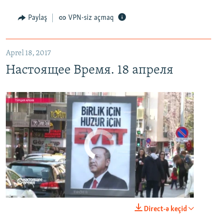
Настоящее Время. 18 апреля
EMBED
PAYLAŞ
Paylaş
VPN-siz açmaq
Aprel 18, 2017
Настоящее Время. 18 апреля
No media source currently available
0:00
0:24:40
Direct-ə keçid
EMBED
PAYLAŞ