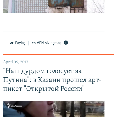
0:00
0:24:27
EMBED
PAYLAŞ
Paylaş
VPN-siz açmaq
"Наш дурдом голосует за Путина": в Казани прошел арт-пикет "Открытой России"
EMBED
PAYLAŞ
Aprel 09, 2017
"Наш дурдом голосует за
Путина": в Казани прошел арт-
пикет "Открытой России"