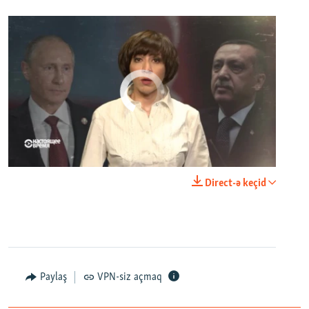
No media source currently available
0:00
0:23:44
Direct-ə keçid
EMBED
PAYLAŞ
Paylaş
VPN-siz açmaq
Домик у океана. Как выглядит вилла для Людмилы Путиной – репортаж с юга Франции
EMBED
PAYLAŞ