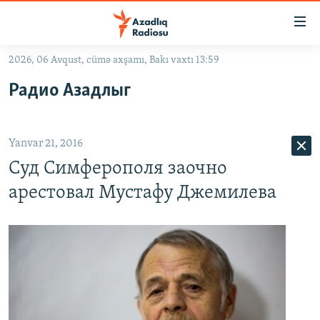
Keçid
linkləri
Əsas
2026, 06 Avqust, cümə axşamı, Bakı vaxtı 13:59
məzmuna
GÜNDƏM
Радио Азадлыг
qayıt
#İZAHLA
Əsas
KORRUPSIOMETR
naviqasiyaya
Yanvar 21, 2016
qayıt
#ƏSLINDƏ
Axtarışa
Суд Симферополя заочно
FƏRQƏ BAX
keç
арестовал Мустафу Джемилева
QANUNI DOĞRU
ARAŞDIRMA
MULTIMEDIA
RADIO ARXIV
VIDEO
HAQQIMIZDA
FOTOQALEREYA
OXU ZALI