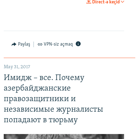
0:00
0:02:18
Direct-ə keçid
EMBED
PAYLAŞ
Paylaş
VPN-siz açmaq
May 31, 2017
Имидж – все. Почему азербайджанские правозащитники и независимые журналисты попадают в тюрьму
Имидж – все. Почему
EMBED
PAYLAŞ
азербайджанские
правозащитники и
независимые журналисты
попадают в тюрьму