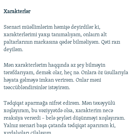
Xarakterlər
Ssenari müəllimlərim həmişə deyirdilər ki,
xarakterlərimi yaxşı tanımalıyam, onlaırn alt
paltarlarının markasına qədər bilməliyəm. Qəti razı
deyiləm.
Mən xarakterlərim haqqında az şey bilməyin
tərəfdarıyam, demək olar, heç nə. Onlara öz üsullarıyla
həyata gəlməyə imkan verirəm. Onlar məni
təəccübləndirsinlər istəyirəm.
Tədqiqat aparmağa nifrət edirəm. Mən təxəyyülü
xoşlayıram, bu vəziyyətdə olsa, xarakterim necə
reaksiya verərdi – belə şeyləri düşünməyi xoşlayıram.
Yalnız ssenari başa çatanda tədqiqat aparıram ki,
xırdalıqları cilalayım.