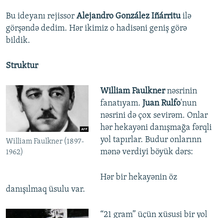
Bu ideyanı rejissor
Alejandro González Iñárritu
ilə
görşəndə dedim. Hər ikimiz o hadisəni geniş görə
bildik.
Struktur
William Faulkner
nəsrinin
fanatıyam.
Juan Rulfo
'nun
nəsrini də çox sevirəm. Onlar
hər hekayəni danışmağa fərqli
yol tapırlar. Budur onlarınn
William Faulkner (1897-
mənə verdiyi böyük dərs:
1962)
Hər bir hekayənin öz
danışılmaq üsulu var.
“21 gram” üçün xüsusi bir yol