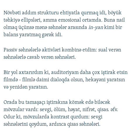
Növbəti addım strukturu ehtiyatla qurmaq idi, böyük
təhkiyə ellipsləri, amma emosional ortamda. Buna nail
olmaq üçünsə mənə səhnələr arasında
in-yan
kimi bir
balans yaratmaq gərək idi.
Passiv səhnələrlə aktivləri kombinə etdim: sual verən
səhnələrlə cavab verən səhnələri.
Bir yol axtarırdım ki, auditoriyam daha çox iştirak etsin
filmdə - filmlə daimi dialoqda olsun, hekayəni yaratsın
və yenidən yaratsın.
Orada bu tamaşaçı iştirakına kömək edə biləcək
mövzular vardı: sevgi, ölüm, həyat, nifrət, qisas. əfv.
Odur ki, mövzularda kontrast qurdum: sevgi
səhnələrini qoydum, ardınca qisas səhnələri.