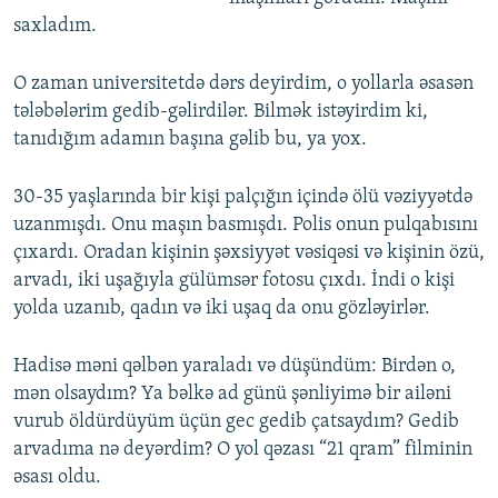
saxladım.
O zaman universitetdə dərs deyirdim, o yollarla əsasən
tələbələrim gedib-gəlirdilər. Bilmək istəyirdim ki,
tanıdığım adamın başına gəlib bu, ya yox.
30-35 yaşlarında bir kişi palçığın içində ölü vəziyyətdə
uzanmışdı. Onu maşın basmışdı. Polis onun pulqabısını
çıxardı. Oradan kişinin şəxsiyyət vəsiqəsi və kişinin özü,
arvadı, iki uşağıyla gülümsər fotosu çıxdı. İndi o kişi
yolda uzanıb, qadın və iki uşaq da onu gözləyirlər.
Hadisə məni qəlbən yaraladı və düşündüm: Birdən o,
mən olsaydım? Ya bəlkə ad günü şənliyimə bir ailəni
vurub öldürdüyüm üçün gec gedib çatsaydım? Gedib
arvadıma nə deyərdim? O yol qəzası “21 qram” filminin
əsası oldu.