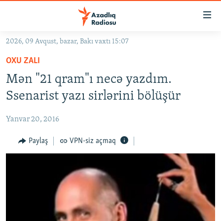
Keçid
linkləri
Əsas
2026, 09 Avqust, bazar, Bakı vaxtı 15:07
məzmuna
GÜNDƏM
OXU ZALI
qayıt
#İZAHLA
Əsas
Mən "21 qram"ı necə yazdım.
KORRUPSIOMETR
naviqasiyaya
Ssenarist yazı sirlərini bölüşür
qayıt
#ƏSLINDƏ
Axtarışa
Yanvar 20, 2016
FƏRQƏ BAX
keç
QANUNI DOĞRU
Paylaş
VPN-siz açmaq
ARAŞDIRMA
MULTIMEDIA
RADIO ARXIV
VIDEO
HAQQIMIZDA
FOTOQALEREYA
OXU ZALI