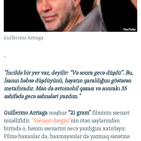
İNFOQRAFIKA
AZƏRBAYCAN ƏDƏBIYYATI KITABXANASI
MISSIYAMIZ
BIZI IZLƏ
KARIKATURA
İSLAM VƏ DEMOKRATIYA
PEŞƏ ETIKASI VƏ JURNALISTIKA STANDARTLARIMIZ
İZ - MƏDƏNIYYƏT PROQRAMI
MATERIALLARIMIZDAN ISTIFADƏ
Guilliermo Arriaga
AZADLIQRADIOSU MOBIL TELEFONUNUZDA
RFE/RL-in bütün saytları
BIZIMLƏ ƏLAQƏ
-
XƏBƏR BÜLLETENLƏRIMIZ
"İncildə bir yer var, deyilir: “Və sonra gecə düşdü”. Bu,
İsanın həbsə düşdüyünü, həyatın qaraldığını göstərən
metaforadır. Mən də avtomobil qəzası və sonrakı 35
səhifədə gecə səhnələri yazdım."
Guillermo Arriaga
məşhur
“21 gram”
filminin ssenari
müəllifidir.
"Ssenari dərgisi"
nin ötən saylarından
birində o, həmin ssenarini necə yazdığını xatırlayır.
Filmə baxanlar da, baxmayanlar da yazmaq sənətinə