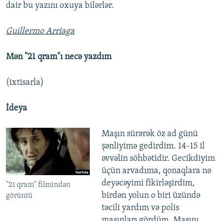
dair bu yazını oxuya bilərlər.
Guillermo Arriaga
Mən "21 qram"ı necə yazdım
(ixtisarla)
İdeya
Maşın sürərək öz ad günü
şənliyimə gedirdim. 14-15 il
əvvəlin söhbətidir. Gecikdiyim
üçün arvadıma, qonaqlara nə
deyəcəyimi fikirləşirdim,
"21 qram" filmindən
birdən yolun o biri üzündə
görüntü
təcili yardım və polis
maşınları gördüm. Maşını