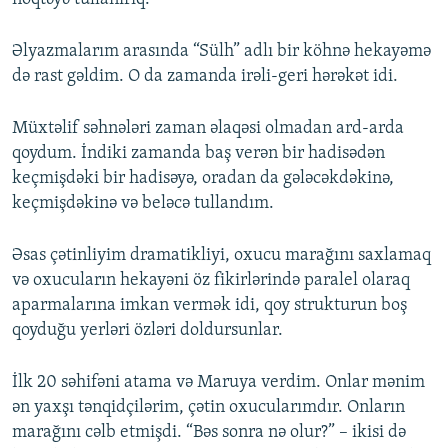
Əlyazmalarım arasında “Sülh” adlı bir köhnə hekayəmə
də rast gəldim. O da zamanda irəli-geri hərəkət idi.
Müxtəlif səhnələri zaman əlaqəsi olmadan ard-arda
qoydum. İndiki zamanda baş verən bir hadisədən
keçmişdəki bir hadisəyə, oradan da gələcəkdəkinə,
keçmişdəkinə və beləcə tullandım.
Əsas çətinliyim dramatikliyi, oxucu marağını saxlamaq
və oxucuların hekayəni öz fikirlərində paralel olaraq
aparmalarına imkan vermək idi, qoy strukturun boş
qoyduğu yerləri özləri doldursunlar.
İlk 20 səhifəni atama və Maruya verdim. Onlar mənim
ən yaxşı tənqidçilərim, çətin oxucularımdır. Onların
marağını cəlb etmişdi. “Bəs sonra nə olur?” – ikisi də