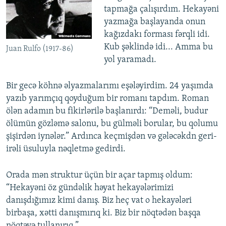
tapmağa çalışırdım. Hekayəni
yazmağa başlayanda onun
kağızdakı forması fərqli idi.
Kub şəklində idi... Amma bu
Juan Rulfo (1917-86)
yol yaramadı.
Bir gecə köhnə əlyazmalarımı eşələyirdim. 24 yaşımda
yazıb yarımçıq qoyduğum bir romanı tapdım. Roman
ölən adamın bu fikirlərilə başlanırdı: “Deməli, budur
ölümün gözləmə salonu, bu gülməli borular, bu qolumu
şişirdən iynələr.” Ardınca keçmişdən və gələcəkdn geri-
irəli üsuluyla nəqletmə gedirdi.
Orada mən struktur üçün bir açar tapmış oldum:
“Hekayəni öz gündəlik həyat hekayələrimizi
danışdığımız kimi danış. Biz heç vat o hekayələri
birbaşa, xətti danışmırıq ki. Biz bir nöqtədən başqa
nöqtəyə tullanırıq.”