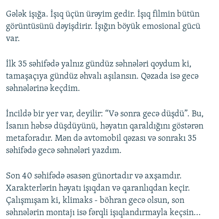
Gələk işığa. İşıq üçün ürəyim gedir. İşıq filmin bütün
görüntüsünü dəyişdirir. İşığın böyük emosional gücü
var.
İlk 35 səhifədə yalnız gündüz səhnələri qoydum ki,
tamaşaçıya gündüz əhvalı aşılansın. Qəzada isə gecə
səhnələrinə keçdim.
İncildə bir yer var, deyilir: “Və sonra gecə düşdü”. Bu,
İsanın həbsə düşdüyünü, həyatın qaraldığını göstərən
metaforadır. Mən də avtomobil qəzası və sonrakı 35
səhifədə gecə səhnələri yazdım.
Son 40 səhifədə əsasən günortadır və axşamdır.
Xarakterlərin həyatı işıqdan və qaranlıqdan keçir.
Çalışmışam ki, klimaks - böhran gecə olsun, son
səhnələrin montajı isə fərqli işıqlandırmayla keçsin...