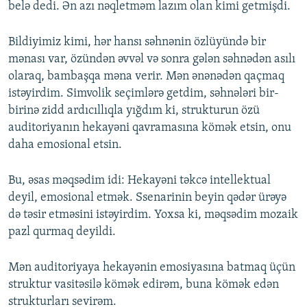
belə dedi. Ən azı nəqletməm lazım olan kimi getmişdi.
Bildiyimiz kimi, hər hansı səhnənin özlüyündə bir
mənası var, özündən əvvəl və sonra gələn səhnədən asılı
olaraq, bambaşqa məna verir. Mən ənənədən qaçmaq
istəyirdim. Simvolik seçimlərə getdim, səhnələri bir-
birinə zidd ardıcıllıqla yığdım ki, strukturun özü
auditoriyanın hekayəni qavramasına kömək etsin, onu
daha emosional etsin.
Bu, əsas məqsədim idi: Hekayəni təkcə intellektual
deyil, emosional etmək. Ssenarinin beyin qədər ürəyə
də təsir etməsini istəyirdim. Yoxsa ki, məqsədim mozaik
pazl qurmaq deyildi.
Mən auditoriyaya hekayənin emosiyasına batmaq üçün
struktur vasitəsilə kömək edirəm, buna kömək edən
strukturları sevirəm.