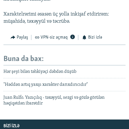
Xaraktelrərimi əsasən üç yolla inkişaf etdirirəm:
müşahidə, təxəyyül və təcrübə.
Paylaş
VPN-siz açmaq
Bizi izlə
Buna da bax:
Hər şeyi bilən təhkiyəçi dəbdən düşüb
"Həddən artıq yaxşı xarakter darıxdırıcıdır"
Juan Rulfo. Yazıçılıq - təxəyyül, sezgi və gözlə görülən
həqiqətdən ibarətdir
BIZI IZLƏ