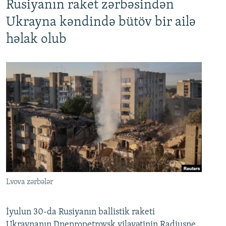
Rusiyanın raket zərbəsindən
Ukrayna kəndində bütöv bir ailə
həlak olub
Lvova zərbələr
İyulun 30-da Rusiyanın ballistik raketi
Ukraynanın Dnepropetrovsk vilayətinin Radiuşne