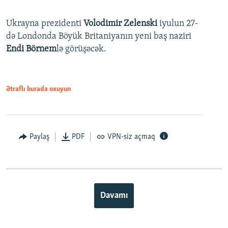
Ukrayna prezidenti
Volodimir Zelenski
iyulun 27-
də Londonda Böyük Britaniyanın yeni baş naziri
Endi Börnem
lə görüşəcək.
Ətraflı burada oxuyun
Paylaş
PDF
VPN-siz açmaq
Davamı