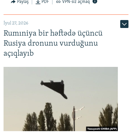
Paylaş
PDF
VPN-siz açmaq
İyul 27, 2026
Rumıniya bir həftədə üçüncü
Rusiya dronunu vurduğunu
açıqlayıb