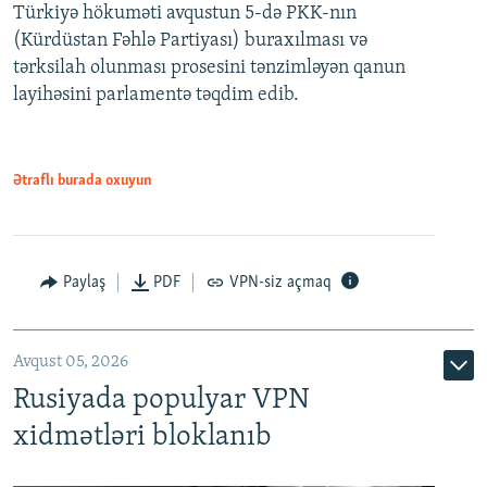
Türkiyə hökuməti avqustun 5-də PKK-nın
360p
(Kürdüstan Fəhlə Partiyası) buraxılması və
480p
Auto
240p
360p
480p
tərksilah olunması prosesini tənzimləyən qanun
720p
layihəsini parlamentə təqdim edib.
720p
1080p
1080p
Ətraflı burada oxuyun
Paylaş
PDF
VPN-siz açmaq
Avqust 05, 2026
Rusiyada populyar VPN
xidmətləri bloklanıb