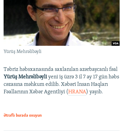
Yürüş Mehrəlibəyli
Təbriz həbsxanasında saxlanılan azərbaycanlı fəal
Yürüş Mehrəlibəyli
yeni iş üzrə 3 il 7 ay 17 gün həbs
cəzasına məhkum edilib. Xəbəri İnsan Haqları
Fəallarının Xəbər Agentliyi (
HRANA
) yayıb.
Ətraflı burada oxuyun