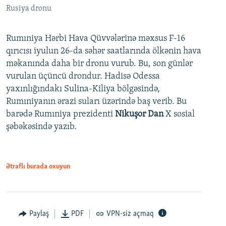
Rusiya dronu
Rumıniya Hərbi Hava Qüvvələrinə məxsus F-16
qırıcısı iyulun 26-da səhər saatlarında ölkənin hava
məkanında daha bir dronu vurub. Bu, son günlər
vurulan üçüncü drondur. Hadisə Odessa
yaxınlığındakı Sulina-Kiliya bölgəsində,
Rumıniyanın ərazi suları üzərində baş verib. Bu
barədə Rumıniya prezidenti
Nikuşor Dan
X sosial
şəbəkəsində yazıb.
Ətraflı burada oxuyun
Paylaş
PDF
VPN-siz açmaq