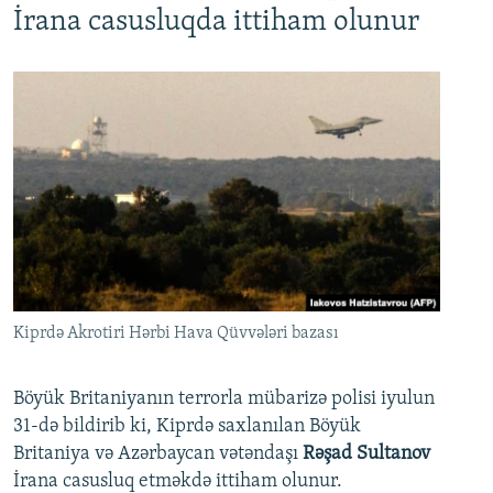
İrana casusluqda ittiham olunur
Kiprdə Akrotiri Hərbi Hava Qüvvələri bazası
Böyük Britaniyanın terrorla mübarizə polisi iyulun
31-də bildirib ki, Kiprdə saxlanılan Böyük
Britaniya və Azərbaycan vətəndaşı
Rəşad Sultanov
İrana casusluq etməkdə ittiham olunur.