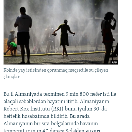
Kölndə yay istisindən qorunmaq məqsədilə su çiləyən
şlanqlar
Bu il Almaniyada təxminən 9 min 800 nəfər isti ilə
əlaqəli səbəblərdən həyatını itirib. Almaniyanın
Robert Kox İnstitutu (RKI) bunu iyulun 30-da
həftəlik hesabatında bildirib. Bu arada
Almaniyanın bir sıra bölgələrində havanın
temperaturunun 40 dərəcə Selsidən yuxarı