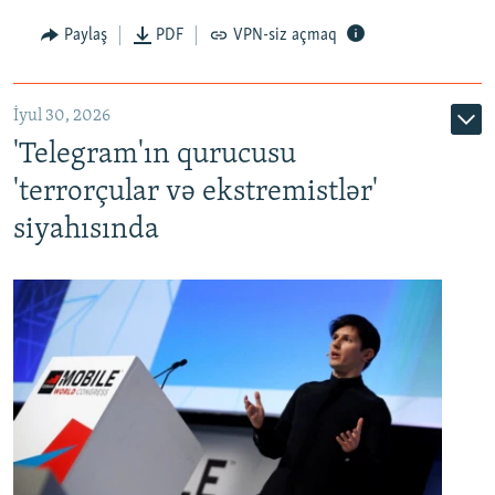
Paylaş
PDF
VPN-siz açmaq
İyul 30, 2026
'Telegram'ın qurucusu
'terrorçular və ekstremistlər'
siyahısında