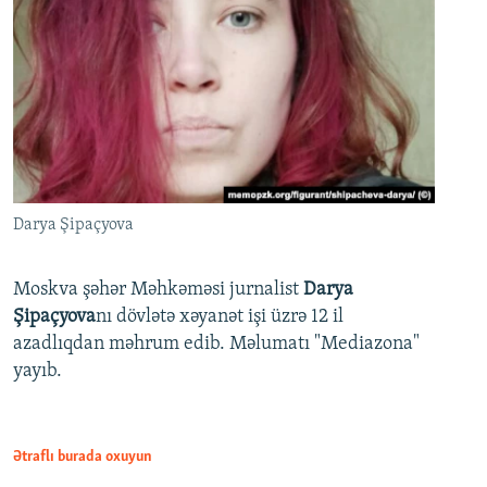
Darya Şipaçyova
Moskva şəhər Məhkəməsi jurnalist
Darya
Şipaçyova
nı dövlətə xəyanət işi üzrə 12 il
azadlıqdan məhrum edib. Məlumatı "Mediazona"
yayıb.
Ətraflı burada oxuyun