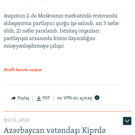
Avqustun 2-də Moskvanın mərkəzində restoranda
əldəqayırma partlayıcı qurğu işə salınıb, azı 3 nəfər
ölüb, 21 nəfər yaralanıb. İstintaq orqanları
partlayışın arxasında kimin dayandığını
müəyyənləşdirməyə çalışır.
Ətraflı burada oxuyun
Paylaş
PDF
VPN-siz açmaq
İyul 31, 2026
Azərbaycan vətəndaşı Kiprdə