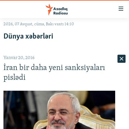
Keçid
linkləri
Əsas
2026, 07 Avqust, cümə, Bakı vaxtı 14:10
məzmuna
GÜNDƏM
Dünya xəbərləri
qayıt
#İZAHLA
Əsas
KORRUPSIOMETR
naviqasiyaya
Yanvar 20, 2016
qayıt
#ƏSLINDƏ
Axtarışa
İran bir daha yeni sanksiyaları
FƏRQƏ BAX
keç
pislədi
QANUNI DOĞRU
ARAŞDIRMA
MULTIMEDIA
RADIO ARXIV
VIDEO
HAQQIMIZDA
FOTOQALEREYA
OXU ZALI