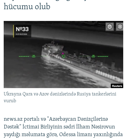
hücumu olub
Ukrayna Qara və Azov dənizlərində Rusiya tankerlərini
vurub
news.az portalı və "Azərbaycan Dənizçilərinə
Dəstək" İctimai Birliyinin sədri İlham Nəsirovun
yaydığı məlumata görə, Odessa limanı yaxınlığında