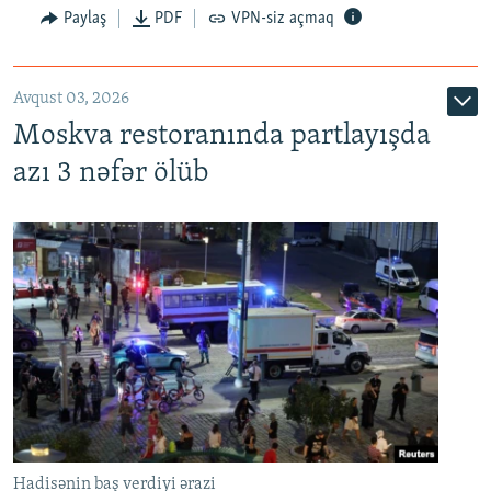
Paylaş
PDF
VPN-siz açmaq
Avqust 03, 2026
Moskva restoranında partlayışda
azı 3 nəfər ölüb
Hadisənin baş verdiyi ərazi