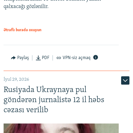
qalxacağı gözlənilir.
Ətraflı burada oxuyun
Paylaş
PDF
VPN-siz açmaq
İyul 29, 2026
Rusiyada Ukraynaya pul
göndərən jurnalistə 12 il həbs
cəzası verilib