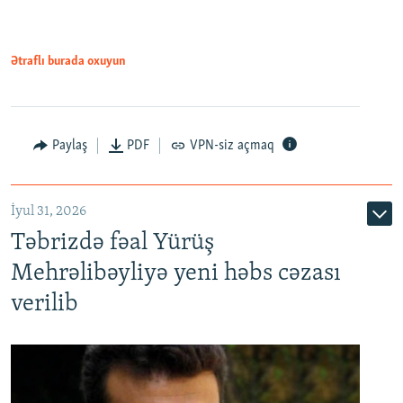
Ətraflı burada oxuyun
Paylaş
PDF
VPN-siz açmaq
İyul 31, 2026
Təbrizdə fəal Yürüş
Mehrəlibəyliyə yeni həbs cəzası
verilib