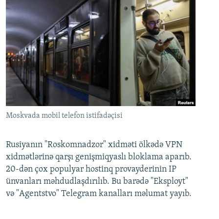
Moskvada mobil telefon istifadəçisi
Rusiyanın "Roskomnadzor" xidməti ölkədə VPN
xidmətlərinə qarşı genişmiqyaslı bloklama aparıb.
20-dən çox populyar hostinq provayderinin IP
ünvanları məhdudlaşdırılıb. Bu barədə "Eksployt"
və "Agentstvo" Telegram kanalları məlumat yayıb.