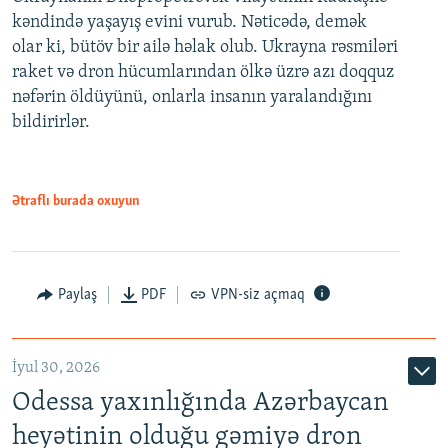
kəndində yaşayış evini vurub. Nəticədə, demək
olar ki, bütöv bir ailə həlak olub. Ukrayna rəsmiləri
raket və dron hücumlarından ölkə üzrə azı doqquz
nəfərin öldüyünü, onlarla insanın yaralandığını
bildirirlər.
Ətraflı burada oxuyun
Paylaş
PDF
VPN-siz açmaq
İyul 30, 2026
Odessa yaxınlığında Azərbaycan
heyətinin olduğu gəmiyə dron