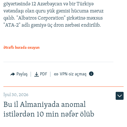
göyərtəsində 12 Azərbaycan və bir Türkiyə
vətəndaşı olan quru yük gəmisi hücuma məruz
qalıb. "Albatros Corporation" şirkətinə məxsus
"ATA-2" adlı gəmiyə üç dron zərbəsi endirilib.
Ətraflı burada oxuyun
Paylaş
PDF
VPN-siz açmaq
İyul 30, 2026
Bu il Almaniyada anomal
istilərdən 10 min nəfər ölüb