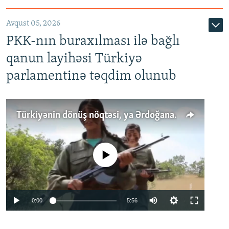
Avqust 05, 2026
PKK-nın buraxılması ilə bağlı
qanun layihəsi Türkiyə
parlamentinə təqdim olunub
Türkiyənin dönüş nöqtəsi, ya Ərdoğana üçüncü şans: PKK ilə qəfil barışıq nə deməkdir?
No media source currently available
Auto
0:00
5:56
240p