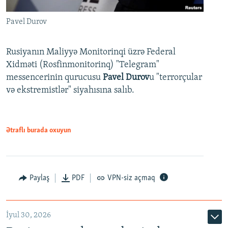
Pavel Durov
Rusiyanın Maliyyə Monitorinqi üzrə Federal
Xidməti (Rosfinmonitorinq) "Telegram"
messencerinin qurucusu
Pavel Durov
u "terrorçular
və ekstremistlər" siyahısına salıb.
Ətraflı burada oxuyun
Paylaş
PDF
VPN-siz açmaq
İyul 30, 2026