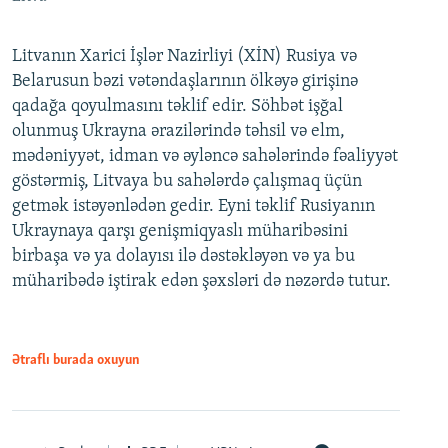
Litvanın Xarici İşlər Nazirliyi (XİN) Rusiya və
Belarusun bəzi vətəndaşlarının ölkəyə girişinə
qadağa qoyulmasını təklif edir. Söhbət işğal
olunmuş Ukrayna ərazilərində təhsil və elm,
mədəniyyət, idman və əyləncə sahələrində fəaliyyət
göstərmiş, Litvaya bu sahələrdə çalışmaq üçün
getmək istəyənlədən gedir. Eyni təklif Rusiyanın
Ukraynaya qarşı genişmiqyaslı müharibəsini
birbaşa və ya dolayısı ilə dəstəkləyən və ya bu
müharibədə iştirak edən şəxsləri də nəzərdə tutur.
Ətraflı burada oxuyun