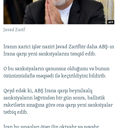
İNFOQRAFIKA
AZƏRBAYCAN ƏDƏBIYYATI KITABXANASI
MISSIYAMIZ
BIZI IZLƏ
KARIKATURA
İSLAM VƏ DEMOKRATIYA
PEŞƏ ETIKASI VƏ JURNALISTIKA STANDARTLARIMIZ
İZ - MƏDƏNIYYƏT PROQRAMI
MATERIALLARIMIZDAN ISTIFADƏ
Javad Zarif
AZADLIQRADIOSU MOBIL TELEFONUNUZDA
RFE/RL-in bütün saytları
BIZIMLƏ ƏLAQƏ
İranın xarici işlər naziri Javad Zarifbir daha ABŞ-ın
İrana qarşı yeni sanksiyalarını tənqid edib.
XƏBƏR BÜLLETENLƏRIMIZ
O bu sanksiyaların qanunsuz olduğunu və bunun
özünümüdafiə məqsədi ilə keçirildiyini bildirib.
Qeyd edək ki, ABŞ İrana qarşı beynılxalq
sanksiyaların ləğvindən bir gün sonra, ballistik
raketlərin sınağına görə ona qarşı yeni sanksiyalar
tətbiq edib.
İran bu sınaqları ötən ilin oktyabr və noyabr