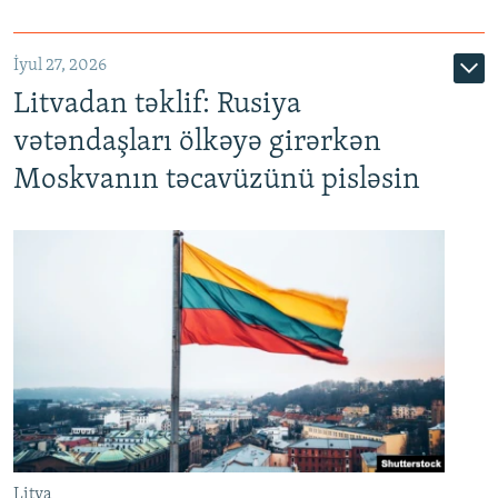
İyul 27, 2026
Litvadan təklif: Rusiya
vətəndaşları ölkəyə girərkən
Moskvanın təcavüzünü pisləsin
Litva