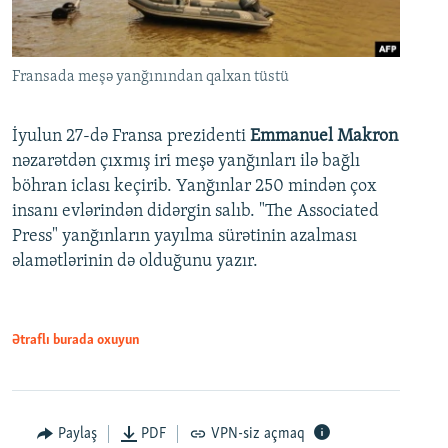
Fransada meşə yanğınından qalxan tüstü
İyulun 27-də Fransa prezidenti
Emmanuel Makron
nəzarətdən çıxmış iri meşə yanğınları ilə bağlı
böhran iclası keçirib. Yanğınlar 250 mindən çox
insanı evlərindən didərgin salıb. "The Associated
Press" yanğınların yayılma sürətinin azalması
əlamətlərinin də olduğunu yazır.
Ətraflı burada oxuyun
Paylaş
PDF
VPN-siz açmaq