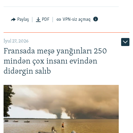
Paylaş
PDF
VPN-siz açmaq
İyul 27, 2026
Fransada meşə yanğınları 250
mindən çox insanı evindən
didərgin salıb