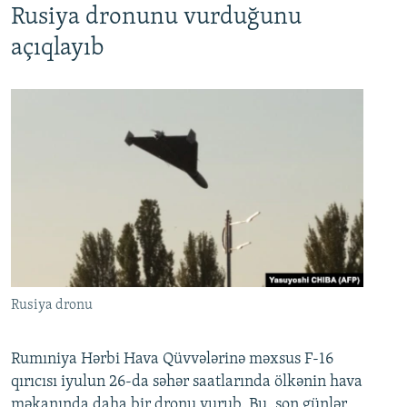
Rusiya dronunu vurduğunu
açıqlayıb
Rusiya dronu
Rumıniya Hərbi Hava Qüvvələrinə məxsus F-16
qırıcısı iyulun 26-da səhər saatlarında ölkənin hava
məkanında daha bir dronu vurub. Bu, son günlər