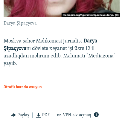
Darya Şipaçyova
Moskva şəhər Məhkəməsi jurnalist
Darya
Şipaçyova
nı dövlətə xəyanət işi üzrə 12 il
azadlıqdan məhrum edib. Məlumatı "Mediazona"
yayıb.
Ətraflı burada oxuyun
Paylaş
PDF
VPN-siz açmaq