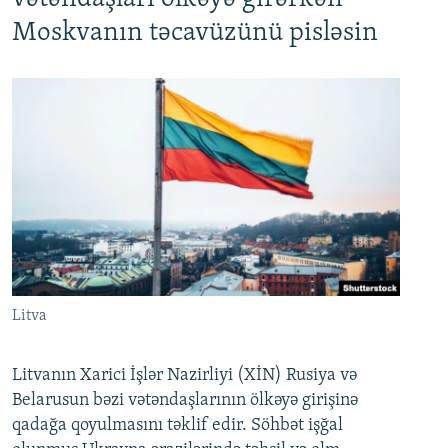
Moskvanın təcavüzünü pisləsin
Litva
Litvanın Xarici İşlər Nazirliyi (XİN) Rusiya və
Belarusun bəzi vətəndaşlarının ölkəyə girişinə
qadağa qoyulmasını təklif edir. Söhbət işğal