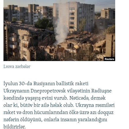
Lvova zərbələr
İyulun 30-da Rusiyanın ballistik raketi
Ukraynanın Dnepropetrovsk vilayətinin Radiuşne
kəndində yaşayış evini vurub. Nəticədə, demək
olar ki, bütöv bir ailə həlak olub. Ukrayna rəsmiləri
raket və dron hücumlarından ölkə üzrə azı doqquz
nəfərin öldüyünü, onlarla insanın yaralandığını
bildirirlər.