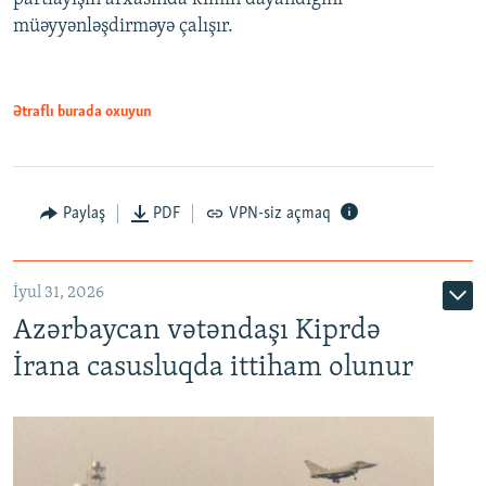
müəyyənləşdirməyə çalışır.
Ətraflı burada oxuyun
Paylaş
PDF
VPN-siz açmaq
İyul 31, 2026
Azərbaycan vətəndaşı Kiprdə
İrana casusluqda ittiham olunur