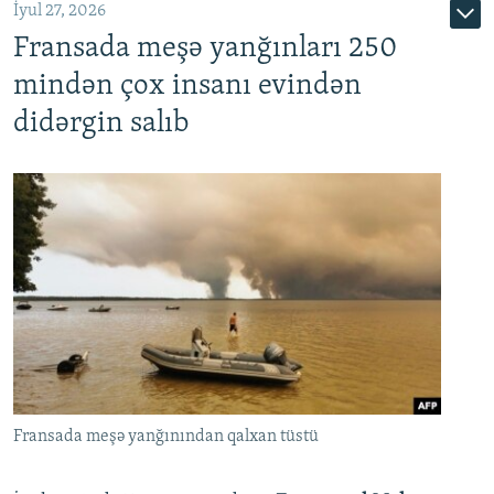
İyul 27, 2026
Fransada meşə yanğınları 250
mindən çox insanı evindən
didərgin salıb
Fransada meşə yanğınından qalxan tüstü