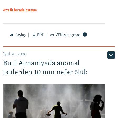
Ətraflı burada oxuyun
Paylaş
PDF
VPN-siz açmaq
İyul 30, 2026
Bu il Almaniyada anomal
istilərdən 10 min nəfər ölüb