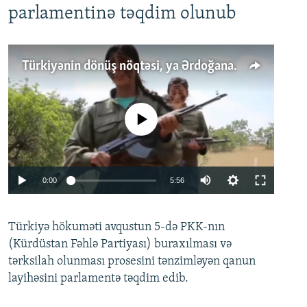
parlamentinə təqdim olunub
Türkiyənin dönüş nöqtəsi, ya Ərdoğana üçüncü şans: PKK ilə qəfil barışıq nə deməkdir?
No media source currently available
Auto
0:00
5:56
240p
Türkiyə hökuməti avqustun 5-də PKK-nın
360p
(Kürdüstan Fəhlə Partiyası) buraxılması və
480p
Auto
240p
360p
480p
tərksilah olunması prosesini tənzimləyən qanun
720p
layihəsini parlamentə təqdim edib.
720p
1080p
1080p