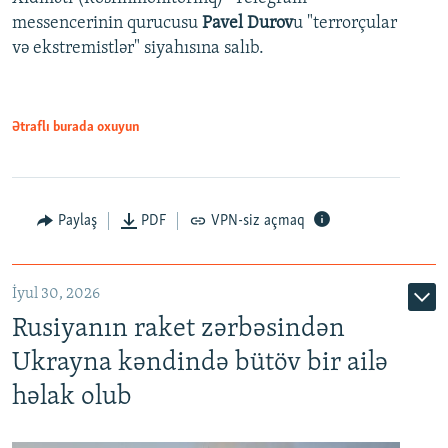
messencerinin qurucusu
Pavel Durov
u "terrorçular
və ekstremistlər" siyahısına salıb.
Ətraflı burada oxuyun
Paylaş
PDF
VPN-siz açmaq
İyul 30, 2026
Rusiyanın raket zərbəsindən
Ukrayna kəndində bütöv bir ailə
həlak olub