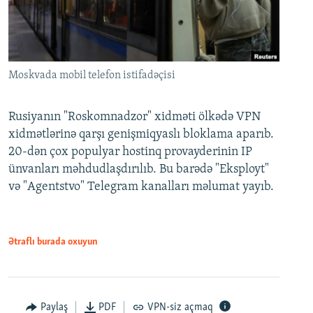
Moskvada mobil telefon istifadəçisi
Rusiyanın "Roskomnadzor" xidməti ölkədə VPN
xidmətlərinə qarşı genişmiqyaslı bloklama aparıb.
20-dən çox populyar hostinq provayderinin IP
ünvanları məhdudlaşdırılıb. Bu barədə "Eksployt"
və "Agentstvo" Telegram kanalları məlumat yayıb.
Ətraflı burada oxuyun
Paylaş
PDF
VPN-siz açmaq