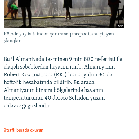
Kölndə yay istisindən qorunmaq məqsədilə su çiləyən
şlanqlar
Bu il Almaniyada təxminən 9 min 800 nəfər isti ilə
əlaqəli səbəblərdən həyatını itirib. Almaniyanın
Robert Kox İnstitutu (RKI) bunu iyulun 30-da
həftəlik hesabatında bildirib. Bu arada
Almaniyanın bir sıra bölgələrində havanın
temperaturunun 40 dərəcə Selsidən yuxarı
qalxacağı gözlənilir.
Ətraflı burada oxuyun