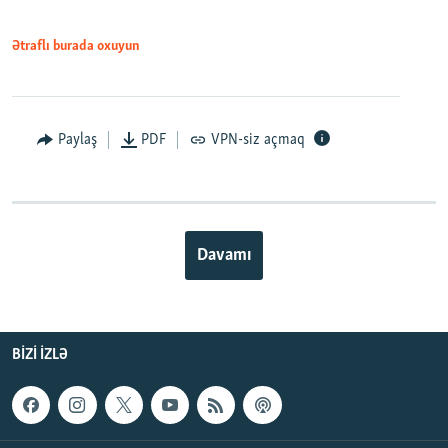
Ətraflı burada oxuyun
Paylaş
PDF
VPN-siz açmaq
Davamı
BIZI IZLƏ