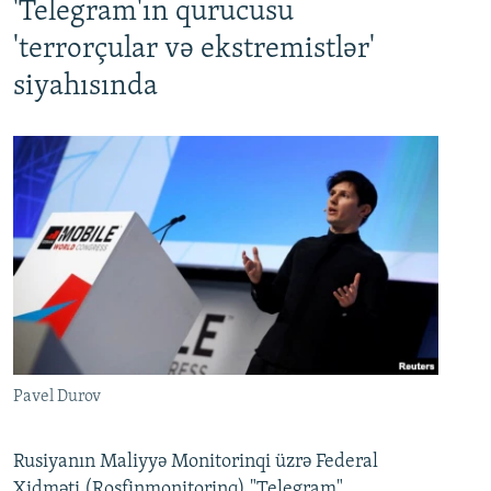
'Telegram'ın qurucusu
'terrorçular və ekstremistlər'
siyahısında
Pavel Durov
Rusiyanın Maliyyə Monitorinqi üzrə Federal
Xidməti (Rosfinmonitorinq) "Telegram"