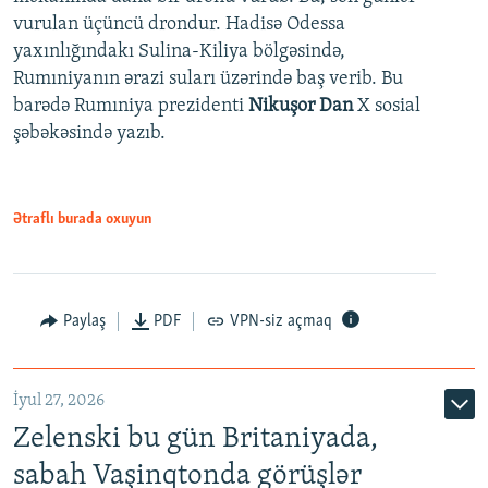
vurulan üçüncü drondur. Hadisə Odessa
yaxınlığındakı Sulina-Kiliya bölgəsində,
Rumıniyanın ərazi suları üzərində baş verib. Bu
barədə Rumıniya prezidenti
Nikuşor Dan
X sosial
şəbəkəsində yazıb.
Ətraflı burada oxuyun
Paylaş
PDF
VPN-siz açmaq
İyul 27, 2026
Zelenski bu gün Britaniyada,
sabah Vaşinqtonda görüşlər