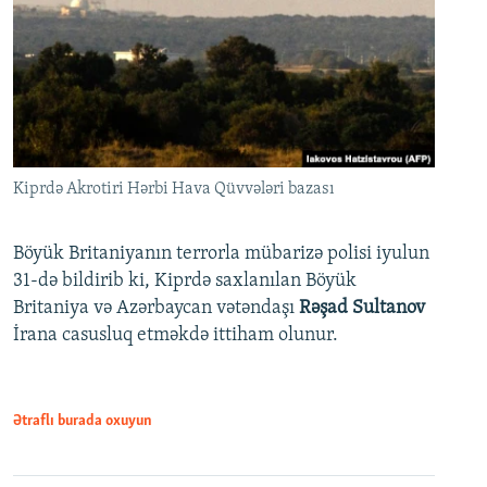
Kiprdə Akrotiri Hərbi Hava Qüvvələri bazası
Böyük Britaniyanın terrorla mübarizə polisi iyulun
31-də bildirib ki, Kiprdə saxlanılan Böyük
Britaniya və Azərbaycan vətəndaşı
Rəşad Sultanov
İrana casusluq etməkdə ittiham olunur.
Ətraflı burada oxuyun