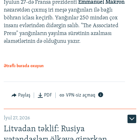
İyulun 27-də Fransa prezidenti
Emmanuel Makron
nəzarətdən çıxmış iri meşə yanğınları ilə bağlı
böhran iclası keçirib. Yanğınlar 250 mindən çox
insanı evlərindən didərgin salıb. "The Associated
Press" yanğınların yayılma sürətinin azalması
əlamətlərinin də olduğunu yazır.
Ətraflı burada oxuyun
Paylaş
PDF
VPN-siz açmaq
İyul 27, 2026
Litvadan təklif: Rusiya
vətəndaşları ölkəyə girərkən