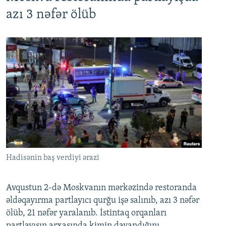
azı 3 nəfər ölüb
Hadisənin baş verdiyi ərazi
Avqustun 2-də Moskvanın mərkəzində restoranda
əldəqayırma partlayıcı qurğu işə salınıb, azı 3 nəfər
ölüb, 21 nəfər yaralanıb. İstintaq orqanları
partlayışın arxasında kimin dayandığını