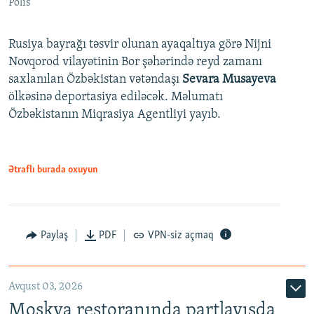
Polis
Rusiya bayrağı təsvir olunan ayaqaltıya görə Nijni
Novqorod vilayətinin Bor şəhərində reyd zamanı
saxlanılan Özbəkistan vətəndaşı
Sevara Musayeva
ölkəsinə deportasiya ediləcək. Məlumatı
Özbəkistanın Miqrasiya Agentliyi yayıb.
Ətraflı burada oxuyun
Paylaş
PDF
VPN-siz açmaq
Avqust 03, 2026
Moskva restoranında partlayışda