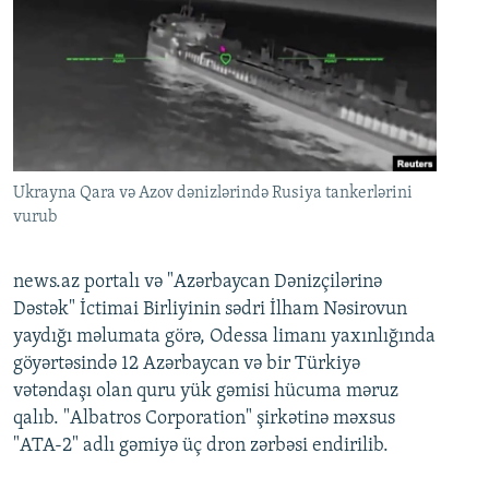
Ukrayna Qara və Azov dənizlərində Rusiya tankerlərini
vurub
news.az portalı və "Azərbaycan Dənizçilərinə
Dəstək" İctimai Birliyinin sədri İlham Nəsirovun
yaydığı məlumata görə, Odessa limanı yaxınlığında
göyərtəsində 12 Azərbaycan və bir Türkiyə
vətəndaşı olan quru yük gəmisi hücuma məruz
qalıb. "Albatros Corporation" şirkətinə məxsus
"ATA-2" adlı gəmiyə üç dron zərbəsi endirilib.