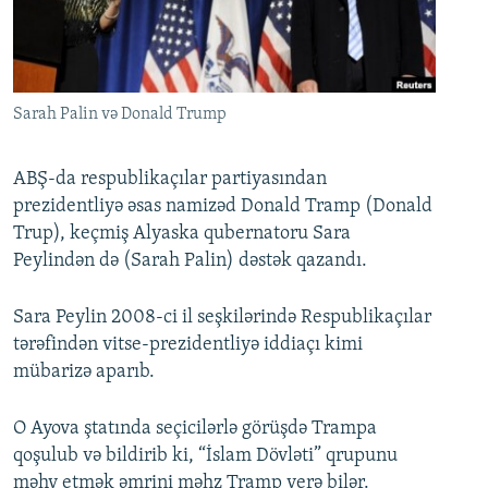
İNFOQRAFIKA
AZƏRBAYCAN ƏDƏBIYYATI KITABXANASI
MISSIYAMIZ
BIZI IZLƏ
KARIKATURA
İSLAM VƏ DEMOKRATIYA
PEŞƏ ETIKASI VƏ JURNALISTIKA STANDARTLARIMIZ
İZ - MƏDƏNIYYƏT PROQRAMI
MATERIALLARIMIZDAN ISTIFADƏ
Sarah Palin və Donald Trump
AZADLIQRADIOSU MOBIL TELEFONUNUZDA
RFE/RL-in bütün saytları
BIZIMLƏ ƏLAQƏ
ABŞ-da respublikaçılar partiyasından
prezidentliyə əsas namizəd Donald Tramp (Donald
XƏBƏR BÜLLETENLƏRIMIZ
Trup), keçmiş Alyaska qubernatoru Sara
Peylindən də (Sarah Palin) dəstək qazandı.
Sara Peylin 2008-ci il seşkilərində Respublikaçılar
tərəfindən vitse-prezidentliyə iddiaçı kimi
mübarizə aparıb.
O Ayova ştatında seçicilərlə görüşdə Trampa
qoşulub və bildirib ki, “İslam Dövləti” qrupunu
məhv etmək əmrini məhz Tramp verə bilər.