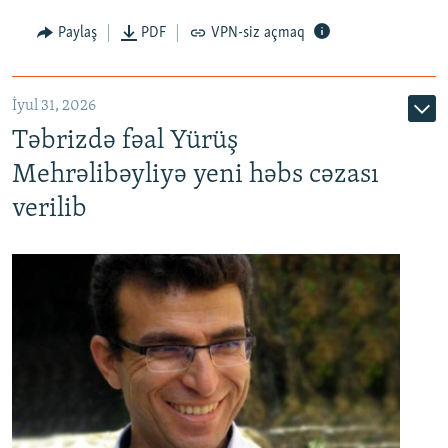
Paylaş
PDF
VPN-siz açmaq
İyul 31, 2026
Təbrizdə fəal Yürüş
Mehrəlibəyliyə yeni həbs cəzası
verilib