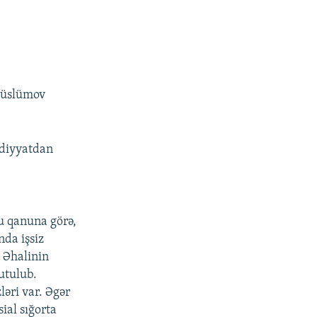
 Müslümov
ydiyyatdan
Bu qanuna görə,
nda işsiz
 Əhalinin
utulub.
əri var. Əgər
ial sığorta