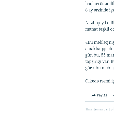
haqları ödənili
6 ay ərzində i
Nazir qeyd edib
manat təşkil e
«Bu məbləğ niy
əməkhaqqı olma
gün bu, 55 mana
tapşırığı var.
görə, bu məblə
Ölkədə rəsmi i
Paylaş
This item is part of