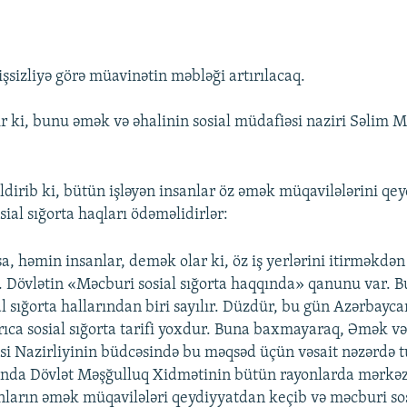
şsizliyə görə müavinətin məbləği artırılacaq.
r ki, bunu əmək və əhalinin sosial müdafiəsi naziri Səlim
dirib ki, bütün işləyən insanlar öz əmək müqavilələrini qe
sial sığorta haqları ödəməlidirlər:
a, həmin insanlar, demək olar ki, öz iş yerlərini itirməkdən
r. Dövlətin «Məcburi sosial sığorta haqqında» qanunu var. 
al sığorta hallarından biri sayılır. Düzdür, bu gün Azərbayca
ıca sosial sığorta tarifi yoxdur. Buna baxmayaraq, Əmək və
si Nazirliyinin büdcəsində bu məqsəd üçün vəsait nəzərdə t
ında Dövlət Məşğulluq Xidmətinin bütün rayonlarda mərkəzl
anların əmək müqavilələri qeydiyyatdan keçib və məcburi sos