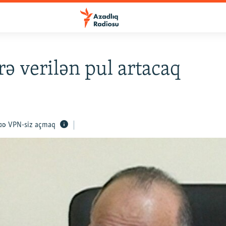
ərə verilən pul artacaq
VPN-siz açmaq