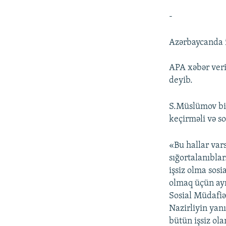
-
Azərbaycanda i
APA xəbər veri
deyib.
S.Müslümov bil
keçirməli və so
«Bu hallar vars
sığortalanıbla
işsiz olma sosi
olmaq üçün ayr
Sosial Müdafiə
Nazirliyin yan
bütün işsiz ol