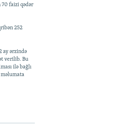
 70 faizi qədər
qribən 252
2 ay ərzində
 verilib. Bu
ması ilə bağlı
an məlumata