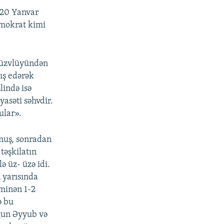
 20 Yanvar
demokrat kimi
 üzvlüyündən
ış edərək
lində isə
asəti səhvdir.
ular».
lmuş, sonradan
təşkilatın
ə üz- üzə idi.
 yarısında
xminən 1-2
ə bu
ğun Əyyub və