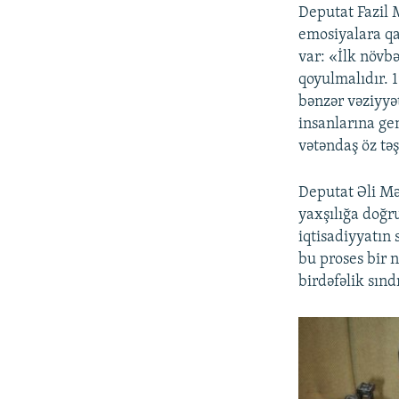
Deputat Fazil 
emosiyalara qa
var: «İlk növbə
qoyulmalıdır. 
bənzər vəziyyə
insanlarına ge
vətəndaş öz tə
Deputat Əli Məs
yaxşılığa doğru
iqtisadiyyatın 
bu proses bir 
birdəfəlik sınd