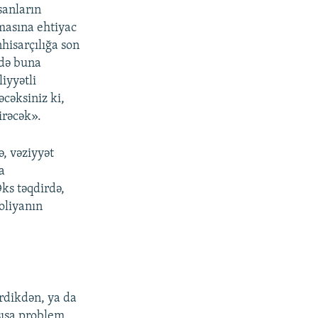
sanların
masına ehtiyac
nhisarçılığa son
ndə buna
iyyətli
əcəksiniz ki,
irəcək».
ə, vəziyyət
a
Əks təqdirdə,
oliyanın
rdikdən, ya da
sısa problem