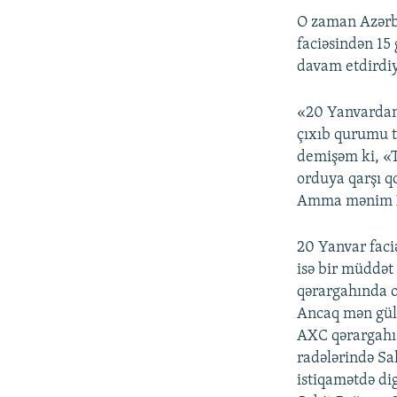
O zaman Azərba
faciəsindən 15
davam etdirdiy
«20 Yanvardan
çıxıb qurumu t
demişəm ki, «Ti
orduya qarşı q
Amma mənim Xa
20 Yanvar faci
isə bir müddət
qərargahında ol
Ancaq mən gül
AXC qərargahı 
radələrində Sa
istiqamətdə d