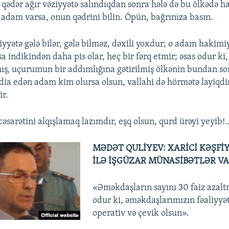
qədər ağır vəziyyətə salındıqdan sonra hələ də bu ölkədə h
 adam varsa, onun qədrini bilin. Öpün, bağrınıza basın.
yətə gələ bilər, gələ bilməz, dəxili yoxdur; o adam hakimiy
sa indikindən daha pis olar, heç bir fərq etmir; əsas odur ki,
ş, uçurumun bir addımlığına gətirilmiş ölkənin bundan so
dia edən adam kim olursa olsun, vallahi də hörmətə layiqdir
ir.
cəsarətini alqışlamaq lazımdır, eşq olsun, qurd ürəyi yeyib!
MƏDƏT QULİYEV: XARİCİ KƏŞFİ
İLƏ İŞGÜZAR MÜNASİBƏTLƏR V
«Əməkdaşların sayını 30 faiz azalt
odur ki, əməkdaşlarımızın fəaliyyə
operativ və çevik olsun».