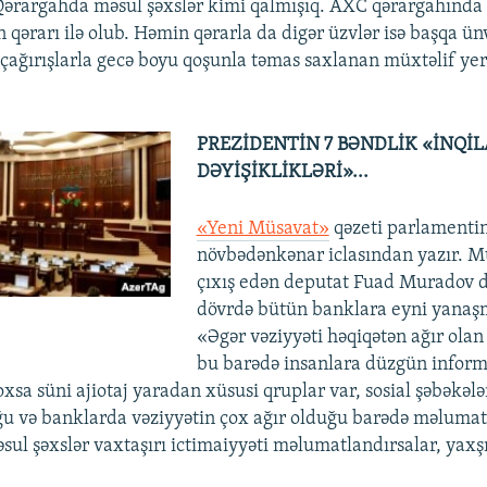
Qərargahda məsul şəxslər kimi qalmışıq. AXC qərargahınd
 qərarı ilə olub. Həmin qərarla da digər üzvlər isə başqa ü
çağırışlarla gecə boyu qoşunla təmas saxlanan müxtəlif yer
PREZİDENTİN 7 BƏNDLİK «İNQİL
DƏYİŞİKLİKLƏRİ»...
«Yeni Müsavat»
qəzeti parlamenti
növbədənkənar iclasından yazır. M
çıxış edən deputat Fuad Muradov de
dövrdə bütün banklara eyni yanaşm
«Əgər vəziyyəti həqiqətən ağır olan
bu barədə insanlara düzgün inform
oxsa süni ajiotaj yaradan xüsusi qruplar var, sosial şəbəkəl
uğu və banklarda vəziyyətin çox ağır olduğu barədə məlumatl
sul şəxslər vaxtaşırı ictimaiyyəti məlumatlandırsalar, yaxşı