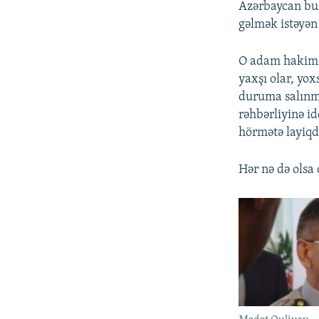
Azərbaycan bu 
gəlmək istəyən
O adam hakimiy
yaxşı olar, yox
duruma salınmı
rəhbərliyinə id
hörmətə layiqd
Hər nə də olsa 