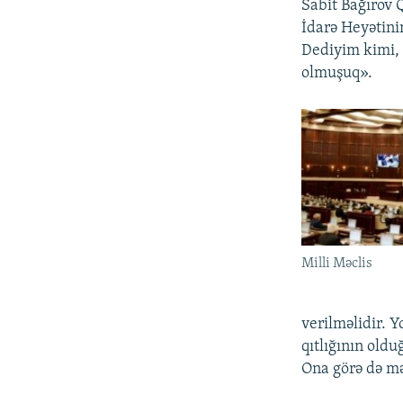
Sabit Bağırov 
İdarə Heyətinin
Dediyim kimi, 
olmuşuq».
Milli Məclis
verilməlidir. Y
qıtlığının old
Ona görə də mə