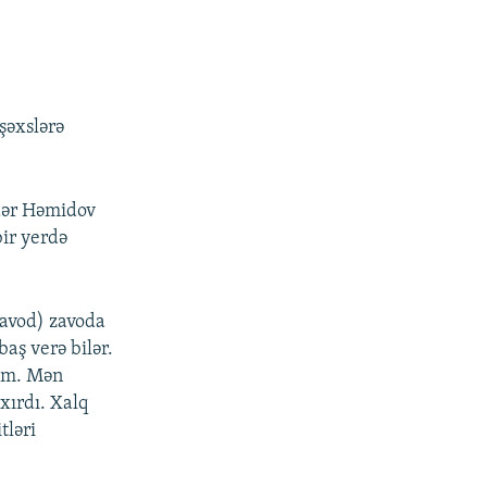
 şəxslərə
ndər Həmidov
ir yerdə
avod) zavoda
baş verə bilər.
ram. Mən
xırdı. Xalq
tləri