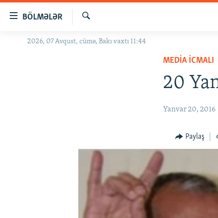
Keçid
BÖLMƏLƏR
linkləri
Axtar
Əsas
2026, 07 Avqust, cümə, Bakı vaxtı 11:44
GÜNDƏM
məzmuna
MEDIA ICMALI
#İZAHLA
qayıt
Əsas
20 Yan
KORRUPSIOMETR
naviqasiyaya
#ƏSLINDƏ
qayıt
Yanvar 20, 2016
Axtarışa
FƏRQƏ BAX
keç
QANUNI DOĞRU
Paylaş
ARAŞDIRMA
MULTIMEDIA
RADIO ARXIV
VIDEO
HAQQIMIZDA
FOTOQALEREYA
OXU ZALI