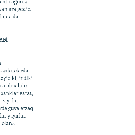
a qalmağımız
nvanlara gedib.
lərdə də
ABİ
n
üzakirələrdə
yib ki, indiki
a olmalıdır:
 banklar varsa,
asiyalar
ərdə guya ərzaq
ar yayırlar.
 olar».