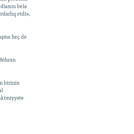
diasını belə
rdarlıq etdi»,
naşma heç də
«Böhran
n birinin
al
hakimiyyətə