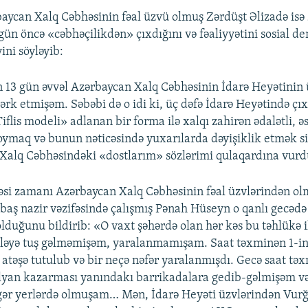
ycan Xalq Cəbhəsinin fəal üzvü olmuş Zərdüşt Əlizadə isə
 gün öncə «cəbhəçilikdən» çıxdığını və fəaliyyətini sosial 
ini söyləyib:
 13 gün əvvəl Azərbaycan Xalq Cəbhəsinin İdarə Heyətinin
ərk etmişəm. Səbəbi də o idi ki, üç dəfə İdarə Heyətində çıx
flis modeli» adlanan bir forma ilə xalqı zahirən ədalətli, əs
oymaq və bunun nəticəsində yuxarılarda dəyişiklik etmək siy
lq Cəbhəsindəki «dostlarım» sözlərimi qulaqardına vurd
əsi zamanı Azərbaycan Xalq Cəbhəsinin fəal üzvlərindən o
 baş nazir vəzifəsində çalışmış Pənah Hüseyn o qanlı gecədə 
duğunu bildirib: «O vaxt şəhərdə olan hər kəs bu təhlükə il
ləyə tuş gəlməmişəm, yaralanmamışam. Saat təxminən 1-in
atəşə tutulub və bir neçə nəfər yaralanmışdı. Gecə saat tə
lyan kazarması yanındakı barrikadalara gedib-gəlmişəm v
igər yerlərdə olmuşam… Mən, İdarə Heyəti üzvlərindən Vur