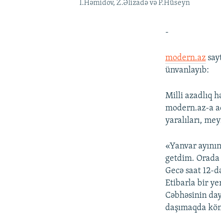
İ.Həmidov, Z.Əlizadə və P.Hüseyn
-
modern.az
sayt
ünvanlayıb:
Milli azadlıq h
modern.az-a aç
yaralıları, meyi
«Yanvar ayını
getdim. Orada a
Gecə saat 12-d
Etibarla bir y
Cəbhəsinin daya
daşımaqda köm