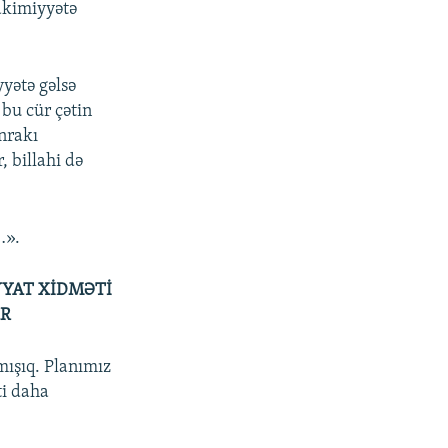
akimiyyətə
yətə gəlsə
 bu cür çətin
nrakı
, billahi də
…».
YYAT XİDMƏTİ
AR
mışıq. Planımız
ti daha