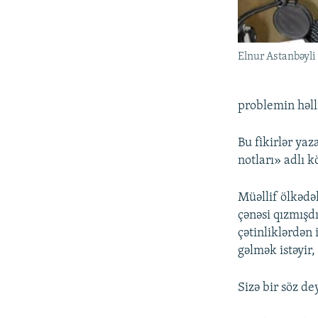
Elnur Astanbəyli
problemin həll
Bu fikirlər ya
notları» adlı k
Müəllif ölkədə
çənəsi qızmışdı
çətinliklərdən 
gəlmək istəyir,
Sizə bir söz d