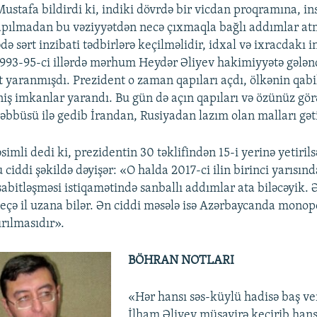
Mustafa bildirdi ki, indiki dövrdə bir vicdan proqramına, in
pılmadan bu vəziyyətdən necə çıxmaqla bağlı addımlar at
də sərt inzibati tədbirlərə keçilməlidir, idxal və ixracdakı i
1993-95-ci illərdə mərhum Heydər Əliyev hakimiyyətə gələ
t yaranmışdı. Prezident o zaman qapıları açdı, ölkənin qabil
niş imkanlar yarandı. Bu gün də açın qapıları və özünüz gör
şəbbüsü ilə gedib İrandan, Rusiyadan lazım olan malları gət
imli dedi ki, prezidentin 30 təklifindən 15-i yerinə yetirils
 ciddi şəkildə dəyişər: «O halda 2017-ci ilin birinci yarısınd
sabitləşməsi istiqamətində sanballı addımlar ata biləcəyik. 
neçə il uzana bilər. Ən ciddi məsələ isə Azərbaycanda monop
ırılmasıdır».
BÖHRAN NOTLARI
«Hər hansı səs-küylü hadisə baş ve
İlham Əliyev müşavirə keçirib han