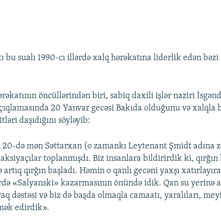
ı bu sualı 1990-cı illərdə xalq hərəkatına liderlik edən bəzi
ərəkatının öncüllərindən biri, sabiq daxili işlər naziri İsgə
ıqlamasında 20 Yanvar gecəsi Bakıda olduğunu və xalqla b
tləri daşıdığını söyləyib:
n 20-də mən Səttarxan (o zamankı Leytenant Şmidt adına z
ksiyaçılar toplanmışdı. Biz insanlara bildirirdik ki, qırğın 
ə artıq qırğın başladı. Həmin o qanlı gecəni yaxşı xatırlayı
erdə «Salyanski» kazarmasının önündə idik. Qan su yerinə a
q dəstəsi və biz də başda olmaqla camaatı, yaralıları, meyi
ək edirdik».