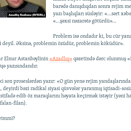
barədə danışdıqdan sonra rejim me
yazı başlıqları süsləyir: «…sərt xəbə
«…şəxsi nəzarətə götürdü»…
Problem isə ondadır ki, bu cür ya
i deyil. Əksinə, problemin özüdür, problemin köküdür».
zar Elnur Astanbəylinin
«Azadlıq»
qəzetində dərc olunmuş 
öşə yazısındandır.
ki son proseslərdən yazır: «O gün yenə rejim yandaşlarında
, deyirdi bəzi radikal siyasi qüvvələr yaranmış iqtisadi-sosi
istifadə edib öz maraqlarını həyata keçirmək istəyir (yəni 
 falan-filan).
eyimmi?