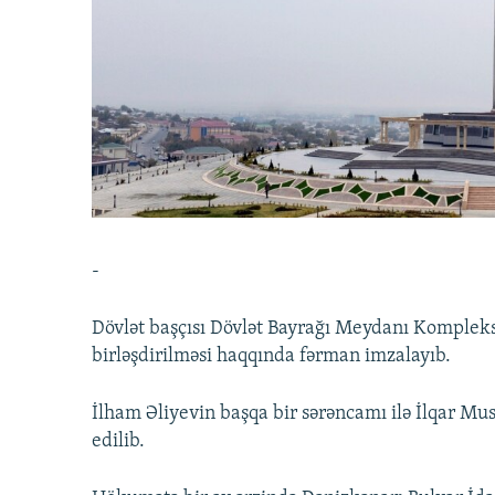
İNFOQRAFIKA
AZƏRBAYCAN ƏDƏBIYYATI KITABXANASI
MISSIYAMIZ
KARIKATURA
İSLAM VƏ DEMOKRATIYA
PEŞƏ ETIKASI VƏ JURNALISTIKA
STANDARTLARIMIZ
İZ - MƏDƏNIYYƏT PROQRAMI
MATERIALLARIMIZDAN ISTIFADƏ
AZADLIQRADIOSU MOBIL TELEFONUNUZDA
BIZIMLƏ ƏLAQƏ
XƏBƏR BÜLLETENLƏRIMIZ
-
Dövlət başçısı Dövlət Bayrağı Meydanı Kompleks
birləşdirilməsi haqqında fərman imzalayıb.
İlham Əliyevin başqa bir sərəncamı ilə İlqar Mu
edilib.