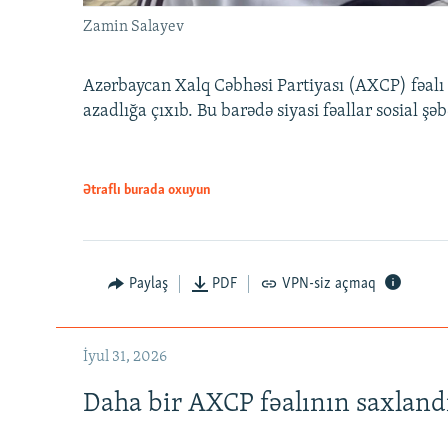
Zamin Salayev
Azərbaycan Xalq Cəbhəsi Partiyası (AXCP) fəalı
azadlığa çıxıb. Bu barədə siyasi fəallar sosial ş
Ətraflı burada oxuyun
Paylaş
PDF
VPN-siz açmaq
İyul 31, 2026
Daha bir AXCP fəalının saxlandığ