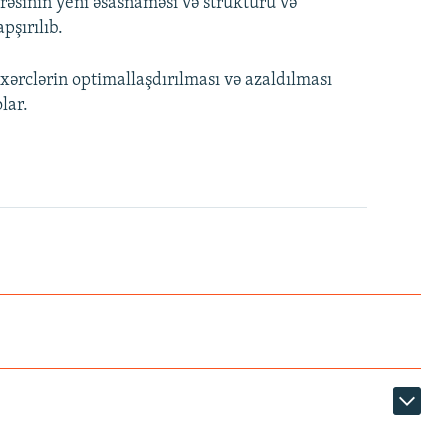
rəsinin yeni əsasnaməsi və strukturu və
pşırılıb.
ərclərin optimallaşdırılması və azaldılması
lar.