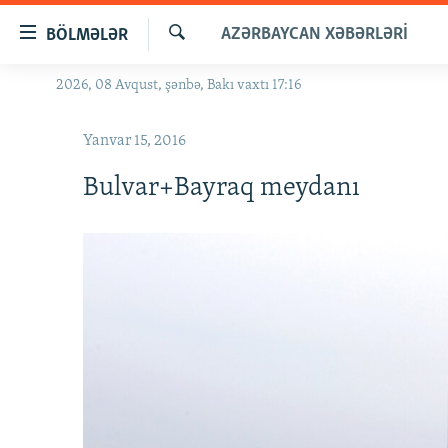
Keçid
AZƏRBAYCAN XƏBƏRLƏRI
BÖLMƏLƏR
linkləri
Axtar
Əsas
2026, 08 Avqust, şənbə, Bakı vaxtı 17:16
GÜNDƏM
məzmuna
#İZAHLA
qayıt
Yanvar 15, 2016
Əsas
KORRUPSIOMETR
naviqasiyaya
Bulvar+Bayraq meydanı
#ƏSLINDƏ
qayıt
Axtarışa
FƏRQƏ BAX
keç
QANUNI DOĞRU
ARAŞDIRMA
MULTIMEDIA
RADIO ARXIV
VIDEO
HAQQIMIZDA
FOTOQALEREYA
OXU ZALI