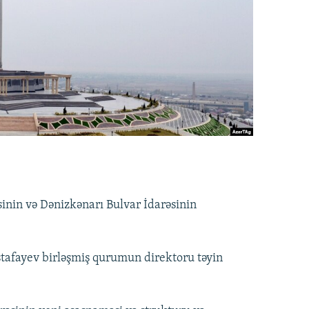
inin və Dənizkənarı Bulvar İdarəsinin
stafayev birləşmiş qurumun direktoru təyin