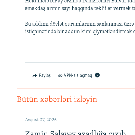
Hökumətə bir ay ərzində Dənizkənarı Bulvar İda
əməkdaşlarının sayı haqqında təkliflər vermək ta
Bu addımı dövlət qurumlarının saxlanması üzrə x
istiqamətində bir addım kimi qiymətləndirmək o
Paylaş
VPN-siz açmaq
Bütün xəbərləri izləyin
Avqust 07, 2026
Zamin Salayev azadlığa çıxıb