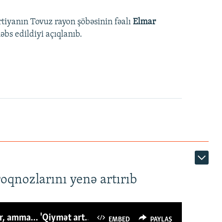
rtiyanın Tovuz rayon şöbəsinin fəalı
Elmar
bs edildiyi açıqlanıb.
roqnozlarını yenə artırıb
Azərbaycanlı avropalıdan iki dəfə az ət yeyir, amma... 'Qiymət artımı qaçılmazdır'
EMBED
PAYLAŞ