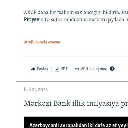
AXCP daha bir fəalının saxlandığını bildirib. Pa
Piriyev
in 10 sutka müddətinə inzibati qaydada hə
Ətraflı burada oxuyun
Paylaş
PDF
VPN-siz açmaq
İyul 31, 2026
Mərkəzi Bank illik inflyasiya p