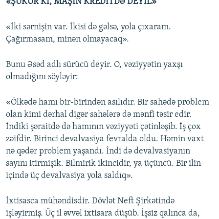
«ŞÜKÜR Kİ, MAŞIN KREDİTDƏ DEYİL»
«İki sərnişin var. İkisi də gəlsə, yola çıxaram.
Çağırmasam, minən olmayacaq».
Bunu Əsəd adlı sürücü deyir. O, vəziyyətin yaxşı
olmadığını söyləyir:
«Ölkədə hamı bir-birindən asılıdır. Bir sahədə problem
olan kimi dərhal digər sahələrə də mənfi təsir edir.
İndiki şəraitdə də hamının vəziyyəti çətinləşib. İş çox
zəifdir. Birinci devalvasiya fevralda oldu. Həmin vaxt
nə qədər problem yaşandı. İndi də devalvasiyanın
sayını itirmişik. Bilmirik ikincidir, ya üçüncü. Bir ilin
içində üç devalvasiya yola saldıq».
İxtisasca mühəndisdir. Dövlət Neft Şirkətində
işləyirmiş. Üç il əvvəl ixtisara düşüb. İşsiz qalınca da,