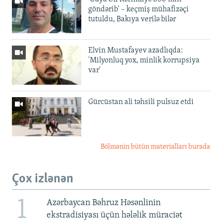
göndərib' – keçmiş mühafizəçi
tutuldu, Bakıya verilə bilər
Elvin Mustafayev azadlıqda:
'Milyonluq yox, minlik korrupsiya
var'
Gürcüstan ali təhsili pulsuz etdi
Bölmənin bütün materialları burada
Çox izlənən
1
Azərbaycan Bəhruz Həsənlinin
ekstradisiyası üçün hələlik müraciət