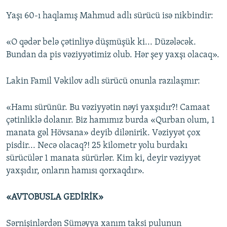
Yaşı 60-ı haqlamış Mahmud adlı sürücü isə nikbindir:
«O qədər belə çətinliyə düşmüşük ki... Düzələcək.
Bundan da pis vəziyyətimiz olub. Hər şey yaxşı olacaq».
Lakin Famil Vəkilov adlı sürücü onunla razılaşmır:
«Hamı sürünür. Bu vəziyyətin nəyi yaxşıdır?! Camaat
çətinliklə dolanır. Biz hamımız burda «Qurban olum, 1
manata gəl Hövsana» deyib dilənirik. Vəziyyət çox
pisdir... Necə olacaq?! 25 kilometr yolu burdakı
sürücülər 1 manata sürürlər. Kim ki, deyir vəziyyət
yaxşıdır, onların hamısı qorxaqdır».
«AVTOBUSLA GEDİRİK»
Sərnişinlərdən Süməyya xanım taksi pulunun