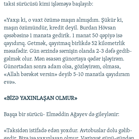
taksi sürücüsü kimi işləməyə başlayıb:
«Yaxşı ki, o vaxt özümə maşın almışdım. Şükür ki,
maşın özümündür, kredit deyil. Burdan Hövsan
qəsəbəsinə 1 manata gedirik. 1 manat 50 qəpiyə isə
qayıdırıq. Getmək, qayıtmaq birlikdə 52 kilometrlik
məsafədir. Gün ərzində sərnişin olanda 2-3 dəfə gedib-
gəlmək olur. Mən əsasən günortaya qədər işləyirəm.
Günortadan sonra adam olsa, gözləyirəm, olmasa,
«Allah bərəkət versin» deyib 5-10 manatla qayıdıram
evə».
«BİZƏ YAXINLAŞAN OLMUR»
Başqa bir sürücü- Elməddin Ağayev də gileylənir:
«Taksidən istifadə edən yoxdur. Avtobuslar dolu gəlib-
gedir. Bizə isə yaxınlaşan olmur. Vəziyyət günü-gündən