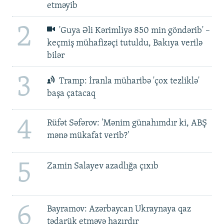
etməyib
2
'Guya Əli Kərimliyə 850 min göndərib' –
keçmiş mühafizəçi tutuldu, Bakıya verilə
bilər
3
Tramp: İranla müharibə 'çox tezliklə'
başa çatacaq
4
Rüfət Səfərov: 'Mənim günahımdır ki, ABŞ
mənə mükafat verib?'
5
Zamin Salayev azadlığa çıxıb
6
Bayramov: Azərbaycan Ukraynaya qaz
tədarük etməyə hazırdır