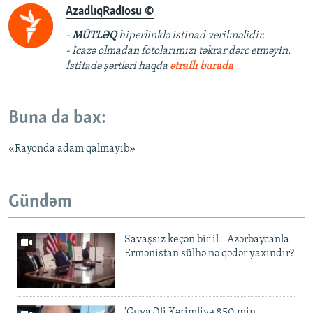
AzadlıqRadiosu ©
-
MÜTLƏQ
hiperlinklə istinad verilməlidir.
- İcazə olmadan fotolarımızı təkrar dərc etməyin.
İstifadə şərtləri haqda
ətraflı burada
Buna da bax:
«Rayonda adam qalmayıb»
Gündəm
Savaşsız keçən bir il - Azərbaycanla
Ermənistan sülhə nə qədər yaxındır?
'Guya Əli Kərimliyə 850 min