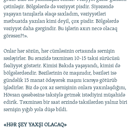
çətinləşir. Bölgələrdə də vəziyyət pisdir. Siyəzəndə
yaşayan tanışlarla əlaqə saxladım, vəziyyətləri
mətbuatda yazılan kimi deyil, çox pisdir. Bölgələrdə
vəziyyət daha gərgindir. Bu işlərin axırı necə olacaq
görəsən?!».
Onlar hər sözün, hər cümləsinin ortasında sərnişin
səsləyirlər. Bu ərazidə təxminən 10-15 taksi sürücüsü
fəaliyyət göstərir. Kimisi Bakıda yaşayandı, kimisi də
bölgələrdəndir. Bəzilərinin öz maşınıdır, bəziləri isə
gündəlik 15 manat ödəyərək maşını icarəyə götürüb
işlədirlər. Biz də çox az sərnişinin onlara yaxınlaşdığını,
Hövsan qəsəbəsinə taksiylə getmək istədiyini müşahidə
edirik. Təxminən bir saat ərzində taksilərdən yalnız biri
sərnişin yığıb yola düşə bildi.
«HƏR ŞEY YAXŞI OLACAQ»