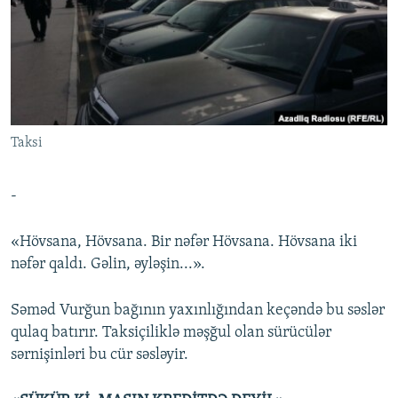
İNFOQRAFIKA
AZƏRBAYCAN ƏDƏBIYYATI KITABXANASI
MISSIYAMIZ
BIZI IZLƏ
KARIKATURA
İSLAM VƏ DEMOKRATIYA
PEŞƏ ETIKASI VƏ JURNALISTIKA STANDARTLARIMIZ
İZ - MƏDƏNIYYƏT PROQRAMI
MATERIALLARIMIZDAN ISTIFADƏ
AZADLIQRADIOSU MOBIL TELEFONUNUZDA
RFE/RL-in bütün saytları
Taksi
BIZIMLƏ ƏLAQƏ
XƏBƏR BÜLLETENLƏRIMIZ
-
«Hövsana, Hövsana. Bir nəfər Hövsana. Hövsana iki
nəfər qaldı. Gəlin, əyləşin...».
Səməd Vurğun bağının yaxınlığından keçəndə bu səslər
qulaq batırır. Taksiçiliklə məşğul olan sürücülər
sərnişinləri bu cür səsləyir.