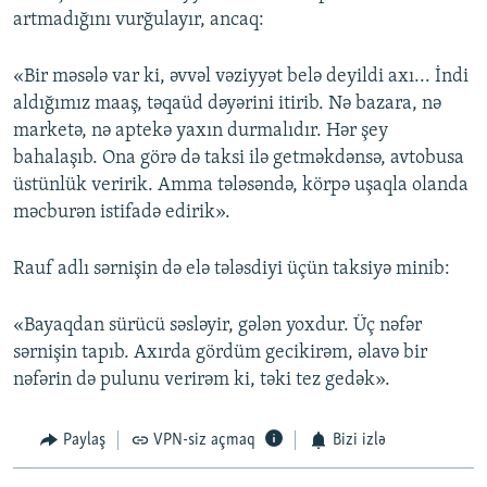
artmadığını vurğulayır, ancaq:
«Bir məsələ var ki, əvvəl vəziyyət belə deyildi axı... İndi
aldığımız maaş, təqaüd dəyərini itirib. Nə bazara, nə
marketə, nə aptekə yaxın durmalıdır. Hər şey
bahalaşıb. Ona görə də taksi ilə getməkdənsə, avtobusa
üstünlük veririk. Amma tələsəndə, körpə uşaqla olanda
məcburən istifadə edirik».
Rauf adlı sərnişin də elə tələsdiyi üçün taksiyə minib:
«Bayaqdan sürücü səsləyir, gələn yoxdur. Üç nəfər
sərnişin tapıb. Axırda gördüm gecikirəm, əlavə bir
nəfərin də pulunu verirəm ki, təki tez gedək».
Paylaş
VPN-siz açmaq
Bizi izlə