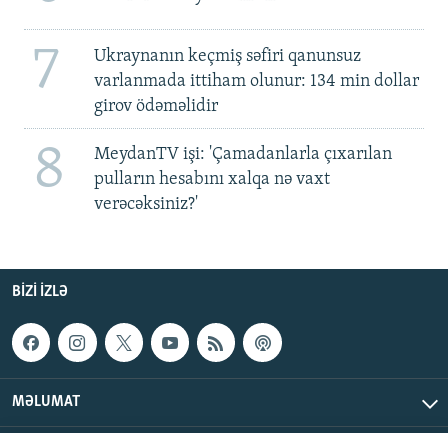
7
Ukraynanın keçmiş səfiri qanunsuz
varlanmada ittiham olunur: 134 min dollar
girov ödəməlidir
8
MeydanTV işi: 'Çamadanlarla çıxarılan
pulların hesabını xalqa nə vaxt
verəcəksiniz?'
BIZI IZLƏ
MƏLUMAT