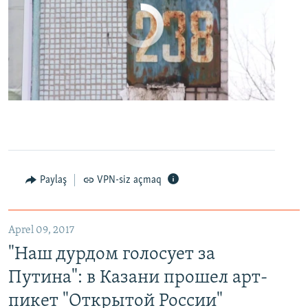
No media source currently available
0:00
0:24:27
EMBED
PAYLAŞ
Paylaş
VPN-siz açmaq
"Наш дурдом голосует за Путина": в Казани прошел арт-пикет "Открытой России"
EMBED
PAYLAŞ
Aprel 09, 2017
"Наш дурдом голосует за
Путина": в Казани прошел арт-
пикет "Открытой России"