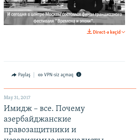
0:00
0:02:18
Direct-ə keçid
EMBED
PAYLAŞ
Paylaş
VPN-siz açmaq
May 31, 2017
Имидж – все. Почему азербайджанские правозащитники и независимые журналисты попадают в тюрьму
Имидж – все. Почему
EMBED
PAYLAŞ
азербайджанские
правозащитники и