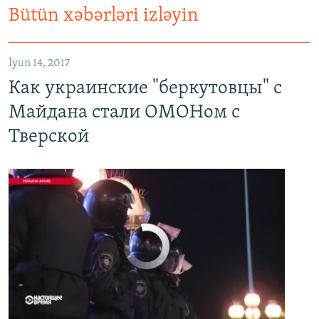
Bütün xəbərləri izləyin
Как украинские "беркутовцы" с Майдана стали ОМОНом с Тверской
EMBED
PAYLAŞ
İyun 14, 2017
Как украинские "беркутовцы" с
Майдана стали ОМОНом с
Тверской
No media source currently available