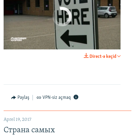
No media source currently available
0:00
0:21:34
Direct-ə keçid
EMBED
PAYLAŞ
Paylaş
VPN-siz açmaq
Aprel 19, 2017
Страна самых высокопоставленных телеведущих. Почему политики захватили телеэфир Украины
Страна самых
EMBED
PAYLAŞ