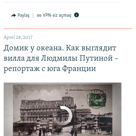
Paylaş
VPN-siz açmaq
Домик у океана. Как выглядит вилла для Людмилы Путиной – репортаж с юга Франции
EMBED
PAYLAŞ
Aprel 28, 2017
Домик у океана. Как выглядит
вилла для Людмилы Путиной –
репортаж с юга Франции
No media source currently available