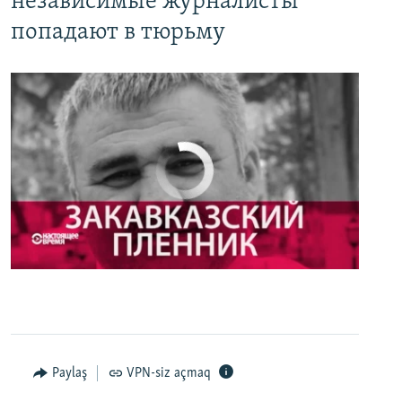
независимые журналисты
попадают в тюрьму
No media source currently available
0:00
0:27:35
EMBED
PAYLAŞ
Настоящее Время. 3 мая
EMBED
PAYLAŞ
Paylaş
VPN-siz açmaq