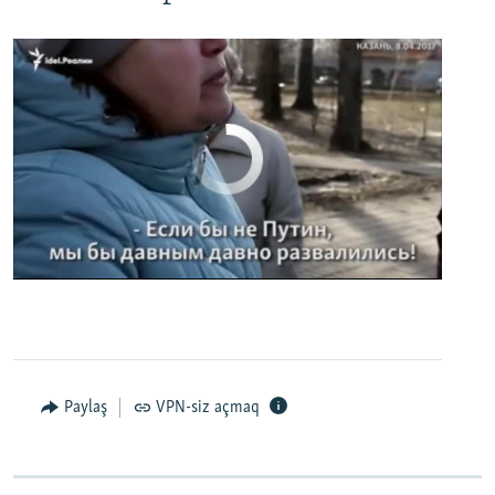
No media source currently available
0:00
0:02:32
EMBED
PAYLAŞ
Paylaş
VPN-siz açmaq