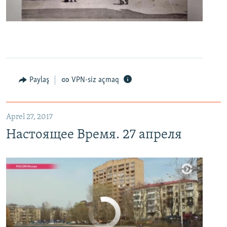
0:00
0:06:04
EMBED
PAYLAŞ
Настоящее Время. 27 апреля
EMBED
PAYLAŞ
Paylaş
VPN-siz açmaq
Aprel 27, 2017
Настоящее Время. 27 апреля
No media source currently available