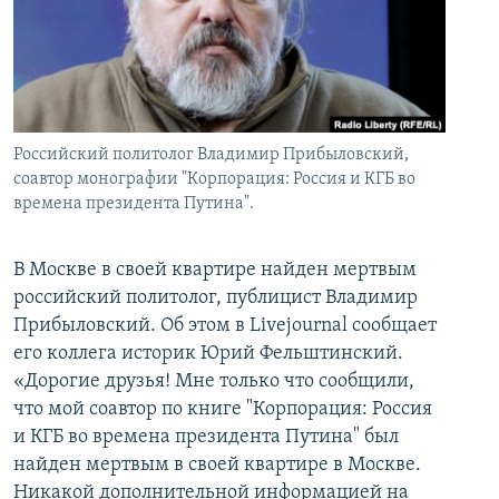
İNFOQRAFIKA
AZƏRBAYCAN ƏDƏBIYYATI KITABXANASI
MISSIYAMIZ
BIZI IZLƏ
KARIKATURA
İSLAM VƏ DEMOKRATIYA
PEŞƏ ETIKASI VƏ JURNALISTIKA STANDARTLARIMIZ
İZ - MƏDƏNIYYƏT PROQRAMI
MATERIALLARIMIZDAN ISTIFADƏ
AZADLIQRADIOSU MOBIL TELEFONUNUZDA
RFE/RL-in bütün saytları
Российский политолог Владимир Прибыловский,
соавтор монографии "Корпорация: Россия и КГБ во
BIZIMLƏ ƏLAQƏ
времена президента Путина".
XƏBƏR BÜLLETENLƏRIMIZ
В Москве в своей квартире найден мертвым
российский политолог, публицист Владимир
Прибыловский. Об этом в Livejournal сообщает
его коллега историк Юрий Фельштинский.
«Дорогие друзья! Мне только что сообщили,
что мой соавтор по книге "Корпорация: Россия
и КГБ во времена президента Путина" был
найден мертвым в своей квартире в Москве.
Никакой дополнительной информацией на