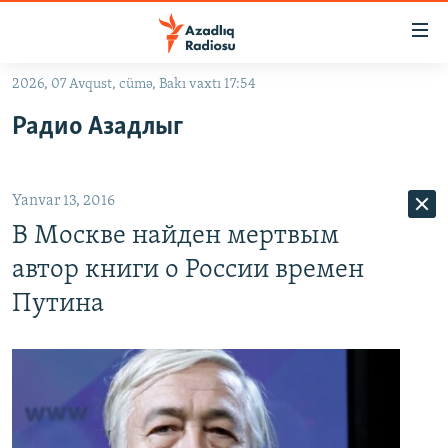
Keçid
linkləri
Əsas
2026, 07 Avqust, cümə, Bakı vaxtı 17:54
məzmuna
GÜNDƏM
Радио Азадлыг
qayıt
#İZAHLA
Əsas
KORRUPSIOMETR
naviqasiyaya
Yanvar 13, 2016
qayıt
#ƏSLINDƏ
Axtarışa
В Москве найден мертвым
FƏRQƏ BAX
keç
автор книги о России времен
QANUNI DOĞRU
Путина
ARAŞDIRMA
MULTIMEDIA
RADIO ARXIV
VIDEO
HAQQIMIZDA
FOTOQALEREYA
OXU ZALI