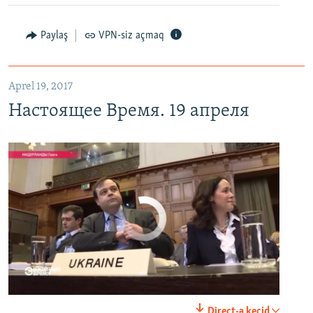
Настоящее Время. 19 апреля
EMBED
PAYLAŞ
Paylaş
VPN-siz açmaq
Aprel 19, 2017
Настоящее Время. 19 апреля
No media source currently available
0:00
0:25:27
Direct-ə keçid