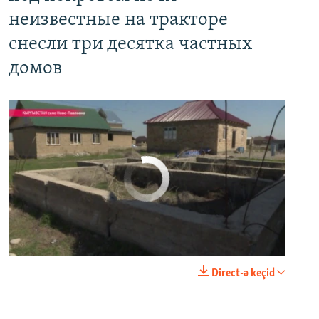
неизвестные на тракторе
снесли три десятка частных
домов
No media source currently available
0:00
0:03:43
Direct-ə keçid
EMBED
PAYLAŞ