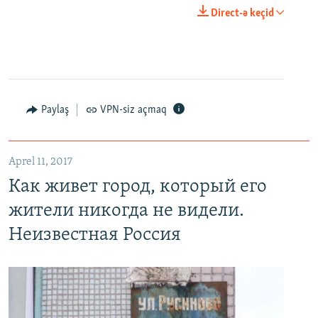
0:00
0:23:20
Direct-ə keçid
EMBED
PAYLAŞ
Paylaş
VPN-siz açmaq
Как живет город, который его жители никогда не видели. Неизвестная Россия
EMBED
PAYLAŞ
Aprel 11, 2017
Как живет город, который его
жители никогда не видели.
Неизвестная Россия