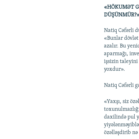
«HÖKUMƏT GƏ
DÜŞÜNMÜR?
Natiq Cəfərli 
«Bunlar dövlət 
azalır. Bu yeni
aparmağı, inve
işsizin taleyi
yoxdur».
Natiq Cəfərli g
«Yaxşı, siz öz
toxunulmazlığı
daxilində pul y
yiyələnməyiblər
özəlləşdirib nə