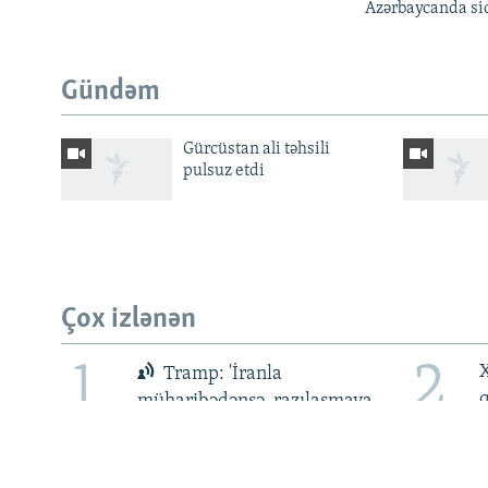
Azərbaycanda siq
Gündəm
Gürcüstan ali təhsili
pulsuz etdi
BIZI IZLƏ
Çox izlənən
RFE/RL-in bütün saytları
1
2
X
Tramp: 'İranla
müharibədənsə, razılaşmaya
üstünlük verirəm'