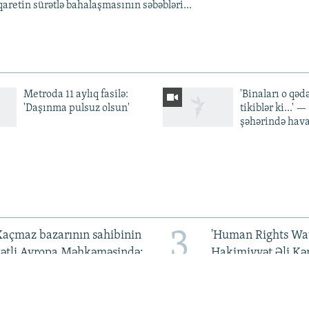
aretin sürətlə bahalaşmasının səbəbləri...
Metroda 11 aylıq fasilə:
'Binaları o qədə
'Daşınma pulsuz olsun'
tikiblər ki...' 
şəhərində hav
3
açmaz bazarının sahibinin
'Human Rights Wat
qətli Avropa Məhkəməsində:
Hakimiyyət Əli Kə
Hökumətdən cavab tələb
qarşı pis rəftara so
olunur
qoymalıdır