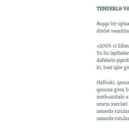
TENDERLƏ VƏ
Başqa bir iqti
dövlət vəsaitin
«2005-ci ildən 
Ya bu layihələr
dəfələrlə şişi
ki, bəzi işlər 
Halbuki, qanun
qanuna görə, b
mətbuatdakı ar
smeta xərcləri 
nəzərdə tutulan
nəzərdə tutulan