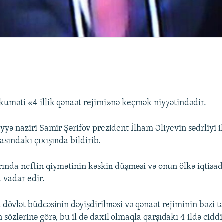
uməti «4 illik qənaət rejimi»nə keçmək niyyətindədir.
yə naziri Samir Şərifov prezident İlham Əliyevin sədrliyi i
asındakı çıxışında bildirib.
ında neftin qiymətinin kəskin düşməsi və onun ölkə iqtisadi
 vadar edir.
 dövlət büdcəsinin dəyişdirilməsi və qənaət rejiminin bəzi t
 sözlərinə görə, bu il də daxil olmaqla qarşıdakı 4 ildə cidd