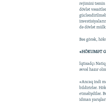
rejimini təmin
dövlət vəsaitl
gücləndirilməli
investisiyaları
də dövlət mülki
Bəs görək, hök
«HÖKUMƏT G
İqtisadçı Natiq
əvvəl hazır olma
«Ancaq indi mə
bildirirlər. H
etməliydilər. 
idman yarışları