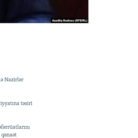
lə Nazirlər
yyatına təsiri
əfərrüatlarını
i qənaət