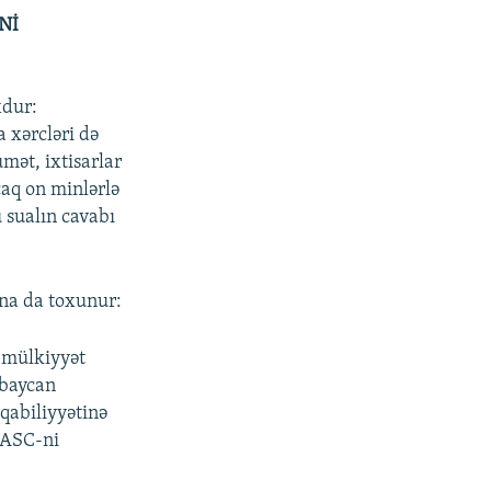
Nİ
xdur:
a xərcləri də
umət, ixtisarlar
caq on minlərlə
 sualın cavabı
ına da toxunur:
, mülkiyyət
rbaycan
 qabiliyyətinə
» ASC-ni