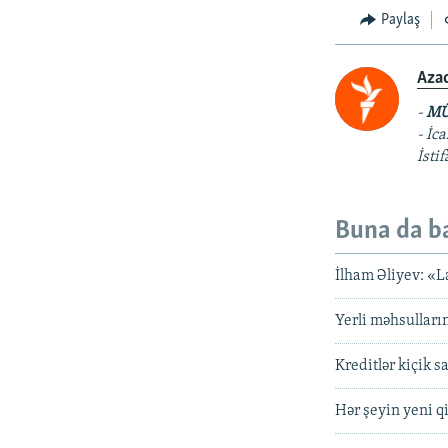
Paylaş
Aza
-
MÜ
- İc
İsti
Buna da b
İlham Əliyev: «L
Yerli məhsulları
Kreditlər kiçik s
Hər şeyin yeni qi