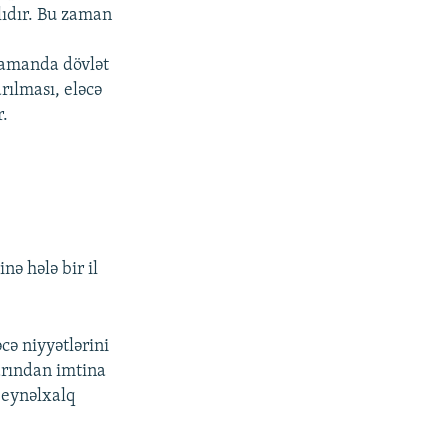
lıdır. Bu zaman
 zamanda dövlət
rılması, eləcə
r.
nə hələ bir il
cə niyyətlərini
arından imtina
beynəlxalq