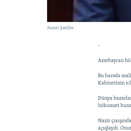
Samir Şərifov
-
Azərbaycan hök
Bu barədə maliy
Kabinetinin icl
Dünya bazarlar
hökuməti buna
Nazir çıxışında
açıqlayıb. Onun