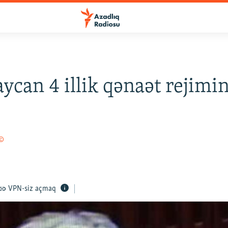
ycan 4 illik qənaət rejimi
 ©
VPN-siz açmaq