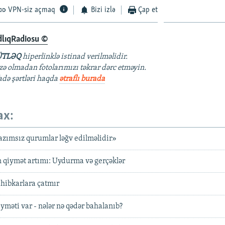
VPN-siz açmaq
Bizi izlə
Çap et
dlıqRadiosu ©
TLƏQ
hiperlinklə istinad verilməlidir.
azə olmadan fotolarımızı təkrar dərc etməyin.
fadə şərtləri haqda
ətraflı burada
ax:
azımsız qurumlar ləğv edilməlidir»
n qiymət artımı: Uydurma və gerçəklər
ahibkarlara çatmır
yməti var - nələr nə qədər bahalanıb?