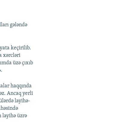
lları gələndə
yata keçirilib.
a xərcləri
rımda üzə çıxıb
».
malar haqqında
əz. Ancaq yerli
ülərdə layihə-
yihəsində
n layihə üzrə