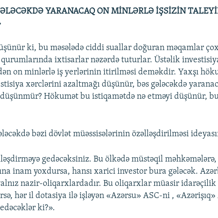
LƏCƏKDƏ YARANACAQ ON MİNLƏRLƏ İŞSİZİN TALEYİ
»
düşünür ki, bu məsələdə ciddi suallar doğuran məqamlar ço
qurumlarında ixtisarlar nəzərdə tuturlar. Üstəlik investisiy
dən on minlərlə iş yerlərinin itirilməsi deməkdir. Yaxşı hök
stisiya xərclərini azaltmağı düşünür, bəs gələcəkdə yarana
ni düşünmür? Hökumət bu istiqamətdə nə etməyi düşünür, bu
ələcəkdə bəzi dövlət müəssisələrinin özəlləşdirilməsi ideyas
əlləşdirməyə gedəcəksiniz. Bu ölkədə müstəqil məhkəmələrə
na inam yoxdursa, hansı xarici investor bura gələcək. Azə
alnız nazir-oliqarxlardadır. Bu oliqarxlar müasir idarəçilik
sə, hər il dotasiya ilə işləyən «Azərsu» ASC-ni , «Azərişıq
 edəcəklər ki?».