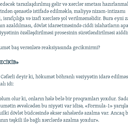
 edəcək tarazlaşdırılmış gəlir və xərclər smetası hazırlanma
ərindən qənaətlə istifadə edilməklə, maliyyə nizam-intizamı
, israfçılığa və izafi xərclərə yol verilməməlidir. Bura eyni
nın azaldılması, dövlət idarəetməsində ciddi islahatların apa
yyətinin özəlləşdirilməsi prosesinin sürətləndirilməsi aiddi
umət baş verənlərə reaksiyasında gecikmirmi?
ECİKİB»
 Cəfərli deyir ki, hökumət böhranlı vəziyyətin idarə edilməsi
lı idi:
lum olur ki, onların hələ belə bir proqramları yoxdur. Sadə
ökumətin əvvəlcədən bu niyyəti var idisə, «Formula-1» yarışl
Builki dövlət büdcəsində əksər sahələrdə azalma var. Ancaq 
nın təşkili ilə bağlı xərclərdə azalma yoxdur».