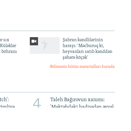
r sıx
Şabran kəndlilərinin
— Küləklər
harayı: 'Məcburuq ki,
a böhranı
heyvanları satıb kənddən
şəhərə köçək'
Bölmənin bütün materialları burada
4
ch':
Taleh Bağırovun xanımı:
rimliyə
'Məktəbdəki hadisədən əvvəl
n
oğlumun ölkədən çıxışına
qadağa qoyulmuşdu'