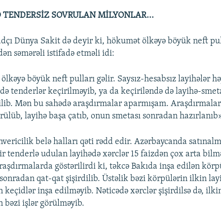
 TENDERSİZ SOVRULAN MİLYONLAR...
sadçı Dünya Sakit də deyir ki, hökumət ölkəyə böyük neft pu
dən səmərəli istifadə etməli idi:
ölkəyə böyük neft pulları gəlir. Saysız-hesabsız layihələr hə
də tenderlər keçirilməyib, ya da keçiriləndə də layihə-smet
rdilib. Mən bu sahədə araşdırmalar aparmışam. Araşdırmala
görülüb, layihə başa çatıb, onun smetası sonradan hazırlanıb
vericilik belə halları qəti rədd edir. Azərbaycanda satınal
ir tenderlə udulan layihədə xərclər 15 faizdən çox arta bilm
aşdırmalarda göstərilirdi ki, təkcə Bakıda inşa edilən körp
sonradan qat-qat şişirdilib. Üstəlik bəzi körpülərin ilkin la
 keçidlər inşa edilməyib. Nəticədə xərclər şişirdilsə də, ilki
 bəzi işlər görülməyib.