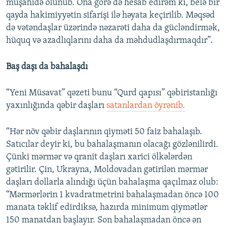
müşahidə olunub. Ona görə də hesab edirəm ki, belə bir
qayda hakimiyyətin sifarişi ilə həyata keçirilib. Məqsəd
də vətəndaşlar üzərində nəzarəti daha da gücləndirmək,
hüquq və azadlıqlarını daha da məhdudlaşdırmaqdır”.
Baş daşı da bahalaşdı
“Yeni Müsavat” qəzeti bunu “Qurd qapısı” qəbiristanlığı
yaxınlığında qəbir daşları
satanlardan öyrənib.
“Hər növ qəbir daşlarının qiyməti 50 faiz bahalaşıb.
Satıcılar deyir ki, bu bahalaşmanın olacağı gözlənilirdi.
Çünki mərmər və qranit daşları xarici ölkələrdən
gətirilir. Çin, Ukrayna, Moldovadan gətirilən mərmər
daşları dollarla alındığı üçün bahalaşma qaçılmaz olub:
“Mərmərlərin 1 kvadratmetrini bahalaşmadan öncə 100
manata təklif edirdiksə, hazırda minimum qiymətlər
150 manatdan başlayır. Son bahalaşmadan öncə ən