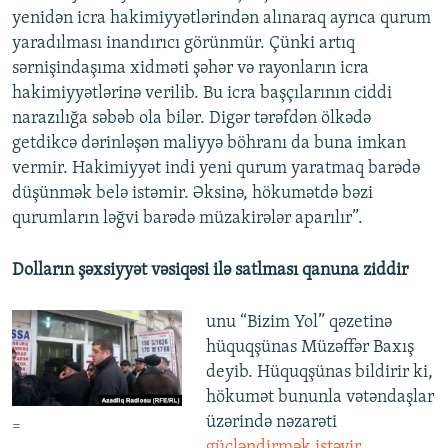
yenidən icra hakimiyyətlərindən alınaraq ayrıca qurum
yaradılması inandırıcı görünmür. Çünki artıq
sərnişindaşıma xidməti şəhər və rayonların icra
hakimiyyətlərinə verilib. Bu icra başçılarının ciddi
narazılığa səbəb ola bilər. Digər tərəfdən ölkədə
getdikcə dərinləşən maliyyə böhranı da buna imkan
vermir. Hakimiyyət indi yeni qurum yaratmaq barədə
düşünmək belə istəmir. Əksinə, hökumətdə bəzi
qurumların ləğvi barədə müzakirələr aparılır”.
Dolların şəxsiyyət vəsiqəsi ilə satlması qanuna ziddir
unu “Bizim Yol” qəzetinə
hüquqşünas Müzəffər Baxış
deyib. Hüquqşünas bildirir ki,
hökumət bununla vətəndaşlar
üzərində nəzarəti
=
gücləndirmək istəyir.