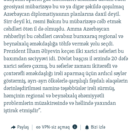
geosiyasi mübarizəyə bu və ya digər şəkildə qoşulmaq
Azərbaycan diplomatiyasının planlarına daxil deyil.
Sirr deyil ki, rəsmi Bakını bu mübarizəyə cəlb etmək
cəhdləri ötən il də olmuşdu. Amma Azərbaycan
rəhbərliyi bu cəhdləri cavabsız buraxaraq regional və
beynəlxalq əməkdaşlığa töhfə vermək yolu seçdi.
Prezident İlham Əliyevin keçən ilki xarici səfərləri bu
baxımdan səciyyəvi idi. Dövlət başçısı il ərzində 20 dəfə
xarici səfərə çıxmış, bu səfərlər zamanı ikitərəfli və
çoxtərəfli əməkdaşlığı irəli aparmaq üçün ardıcıl səylər
göstərmiş, ayrı-ayrı ölkələrlə qarşılıqlı faydalı əlaqələrin
dərinləşdirilməsi naminə təşəbbüslər irəli sürmüş,
həmçinin regional və beynəlxalq əhəmiyyətli
problemlərin müzakirəsində və həllində yaxından
iştirak etmişdir”.
Paylaş
VPN-siz açmaq
Bizi izlə