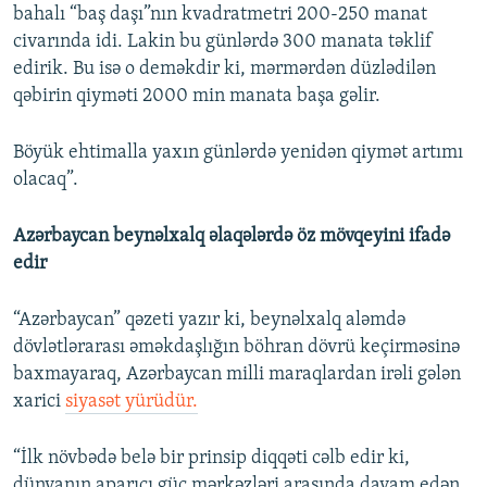
bahalı “baş daşı”nın kvadratmetri 200-250 manat
civarında idi. Lakin bu günlərdə 300 manata təklif
edirik. Bu isə o deməkdir ki, mərmərdən düzlədilən
qəbirin qiyməti 2000 min manata başa gəlir.
Böyük ehtimalla yaxın günlərdə yenidən qiymət artımı
olacaq”.
Azərbaycan beynəlxalq əlaqələrdə öz mövqeyini ifadə
edir
“Azərbaycan” qəzeti yazır ki, beynəlxalq aləmdə
dövlətlərarası əməkdaşlığın böhran dövrü keçirməsinə
baxmayaraq, Azərbaycan milli maraqlardan irəli gələn
xarici
siyasət yürüdür.
“İlk növbədə belə bir prinsip diqqəti cəlb edir ki,
dünyanın aparıcı güc mərkəzləri arasında davam edən