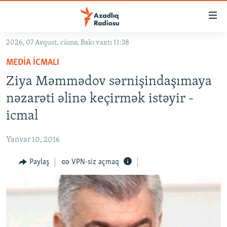
Keçid
linkləri
Əsas
2026, 07 Avqust, cümə, Bakı vaxtı 11:38
məzmuna
GÜNDƏM
MEDIA ICMALI
qayıt
#İZAHLA
Əsas
Ziya Məmmədov sərnişindaşımaya
KORRUPSIOMETR
naviqasiyaya
nəzarəti əlinə keçirmək istəyir -
qayıt
#ƏSLINDƏ
icmal
Axtarışa
FƏRQƏ BAX
keç
Yanvar 10, 2016
QANUNI DOĞRU
Paylaş
VPN-siz açmaq
ARAŞDIRMA
MULTIMEDIA
RADIO ARXIV
VIDEO
HAQQIMIZDA
FOTOQALEREYA
OXU ZALI