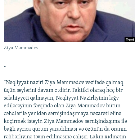
İNFOQRAFIKA
AZƏRBAYCAN ƏDƏBIYYATI KITABXANASI
MISSIYAMIZ
BIZI IZLƏ
KARIKATURA
İSLAM VƏ DEMOKRATIYA
PEŞƏ ETIKASI VƏ JURNALISTIKA STANDARTLARIMIZ
İZ - MƏDƏNIYYƏT PROQRAMI
MATERIALLARIMIZDAN ISTIFADƏ
AZADLIQRADIOSU MOBIL TELEFONUNUZDA
RFE/RL-in bütün saytları
Ziya Məmmədov
BIZIMLƏ ƏLAQƏ
XƏBƏR BÜLLETENLƏRIMIZ
-
“Nəqliyyat naziri Ziya Məmmədov vəzifədə qalmaq
üçün səylərini davam etdirir. Faktiki olaraq heç bir
səlahiyyəti qalmayan, Nəqliyyat Nazirliyinin ləğv
ediləcəyinin fərqində olan Ziya Məmmədov bütün
cəhdlərilə yenidən sərnişindaşımaya nəzarəti əlinə
keçirmək istəyir. Ziya Məmmədov sərnişindaşıma ilə
bağlı ayrıca qurum yaradılması və özünün da oranın
rəhbərliyinə təyin edilməsinə çalışır. Lakin xidmətin