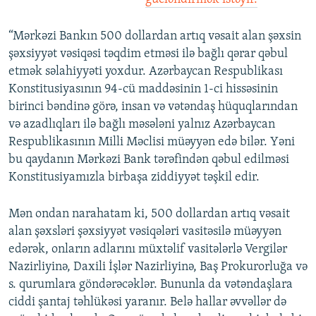
“Mərkəzi Bankın 500 dollardan artıq vəsait alan şəxsin
şəxsiyyət vəsiqəsi təqdim etməsi ilə bağlı qərar qəbul
etmək səlahiyyəti yoxdur. Azərbaycan Respublikası
Konstitusiyasının 94-cü maddəsinin 1-ci hissəsinin
birinci bəndinə görə, insan və vətəndaş hüquqlarından
və azadlıqları ilə bağlı məsələni yalnız Azərbaycan
Respublikasının Milli Məclisi müəyyən edə bilər. Yəni
bu qaydanın Mərkəzi Bank tərəfindən qəbul edilməsi
Konstitusiyamızla birbaşa ziddiyyət təşkil edir.
Mən ondan narahatam ki, 500 dollardan artıq vəsait
alan şəxsləri şəxsiyyət vəsiqələri vasitəsilə müəyyən
edərək, onların adlarını müxtəlif vasitələrlə Vergilər
Nazirliyinə, Daxili İşlər Nazirliyinə, Baş Prokurorluğa və
s. qurumlara göndərəcəklər. Bununla da vətəndaşlara
ciddi şantaj təhlükəsi yaranır. Belə hallar əvvəllər də