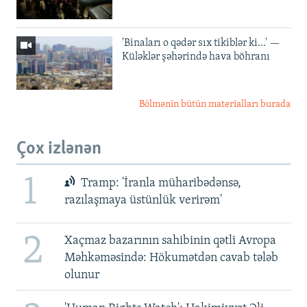
'Binaları o qədər sıx tikiblər ki...' —
Küləklər şəhərində hava böhranı
Bölmənin bütün materialları burada
Çox izlənən
1
Tramp: 'İranla müharibədənsə,
razılaşmaya üstünlük verirəm'
2
Xaçmaz bazarının sahibinin qətli Avropa
Məhkəməsində: Hökumətdən cavab tələb
olunur