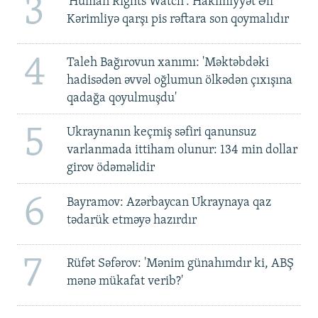
3
'Human Rights Watch': Hakimiyyət Əli
Kərimliyə qarşı pis rəftara son qoymalıdır
4
Taleh Bağırovun xanımı: 'Məktəbdəki
hadisədən əvvəl oğlumun ölkədən çıxışına
qadağa qoyulmuşdu'
5
Ukraynanın keçmiş səfiri qanunsuz
varlanmada ittiham olunur: 134 min dollar
girov ödəməlidir
6
Bayramov: Azərbaycan Ukraynaya qaz
tədarük etməyə hazırdır
7
Rüfət Səfərov: 'Mənim günahımdır ki, ABŞ
mənə mükafat verib?'