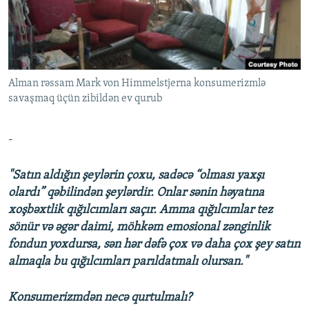
İNFOQRAFIKA
AZƏRBAYCAN ƏDƏBIYYATI KITABXANASI
MISSIYAMIZ
BIZI IZLƏ
KARIKATURA
İSLAM VƏ DEMOKRATIYA
PEŞƏ ETIKASI VƏ JURNALISTIKA STANDARTLARIMIZ
İZ - MƏDƏNIYYƏT PROQRAMI
MATERIALLARIMIZDAN ISTIFADƏ
Alman rəssam Mark von Himmelstjerna konsumerizmlə
AZADLIQRADIOSU MOBIL TELEFONUNUZDA
RFE/RL-in bütün saytları
savaşmaq üçün zibildən ev qurub
BIZIMLƏ ƏLAQƏ
XƏBƏR BÜLLETENLƏRIMIZ
-
"Satın aldığın şeylərin çoxu, sadəcə “olması yaxşı
olardı” qəbilindən şeylərdir. Onlar sənin həyatına
xoşbəxtlik qığılcımları saçır. Amma qığılcımlar tez
sönür və əgər daimi, möhkəm emosional zənginlik
fondun yoxdursa, sən hər dəfə çox və daha çox şey satın
almaqla bu qığılcımları parıldatmalı olursan."
Konsumerizmdən necə qurtulmalı?