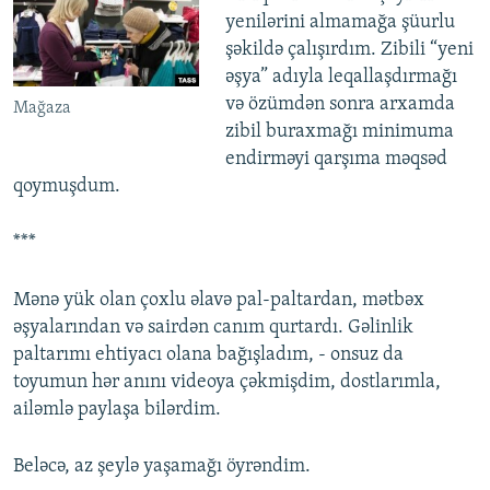
yenilərini almamağa şüurlu
şəkildə çalışırdım. Zibili “yeni
əşya” adıyla leqallaşdırmağı
və özümdən sonra arxamda
Mağaza
zibil buraxmağı minimuma
endirməyi qarşıma məqsəd
qoymuşdum.
***
Mənə yük olan çoxlu əlavə pal-paltardan, mətbəx
əşyalarından və sairdən canım qurtardı. Gəlinlik
paltarımı ehtiyacı olana bağışladım, - onsuz da
toyumun hər anını videoya çəkmişdim, dostlarımla,
ailəmlə paylaşa bilərdim.
Beləcə, az şeylə yaşamağı öyrəndim.