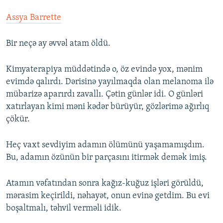
Assya Barrette
Bir neçə ay əvvəl atam öldü.
Kimyaterapiya müddətində o, öz evində yox, mənim
evimdə qalırdı. Dərisinə yayılmaqda olan melanoma ilə
mübarizə aparırdı zavallı. Çətin günlər idi. O günləri
xatırlayan kimi məni kədər bürüyür, gözlərimə ağırlıq
çökür.
Heç vaxt sevdiyim adamın ölümünü yaşamamışdım.
Bu, adamın özünün bir parçasını itirmək demək imiş.
Atamın vəfatından sonra kağız-kuğuz işləri görüldü,
mərasim keçirildi, nəhayət, onun evinə getdim. Bu evi
boşaltmalı, təhvil verməli idik.