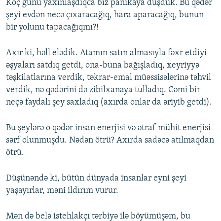
Köç günü yaxınlaşdıqca biz panikaya düşdük. Bu qədər
şeyi evdən necə çıxaracağıq, hara aparacağıq, bunun
bir yolunu tapacağıqmı?!
Axır ki, həll elədik. Atamın satın almasıyla fəxr etdiyi
əşyaları satdıq getdi, ona-buna bağışladıq, xeyriyyə
təşkilatlarına verdik, təkrar-emal müəssisələrinə təhvil
verdik, nə qədərini də zibilxanaya tulladıq. Cəmi bir
neçə faydalı şey saxladıq (axırda onlar da əriyib getdi).
Bu şeylərə o qədər insan enerjisi və ətraf mühit enerjisi
sərf olunmuşdu. Nədən ötrü? Axırda sadəcə atılmaqdan
ötrü.
Düşünəndə ki, bütün dünyada insanlar eyni şeyi
yaşayırlar, məni ildırım vurur.
Mən də belə istehlakçı tərbiyə ilə böyümüşəm, bu