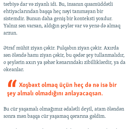
tərbiyə dar və ziyanlı idi. Bu, insanın qısamüddətli
ehtiyaclarından başqa heç nəyi tanımayan bir
sistemdir. Bunun daha geniş bir konteksti yoxdur.
Yalnız sən varsan, aldığın şeylər var və yenə də almaq
arzun.
Ətraf mühit ziyan çəkir. Pulqabın ziyan çəkir. Axırda
sən öləndə hamı ziyan çəkir, bu qədər şey tullanmalıdır,
o şeylərin axırı ya şəhər kənarındakı zibilliklərdir, ya da
okeanlar.
Xoşbəxt olmaq üçün heç də nə isə bir
şey almalı olmadığını anlayacaqsan.
Bu cür yaşamalı olmağımız ədalətli deyil, atam öləndən
sonra mən başqa cür yaşamaq qərarına gəldim.