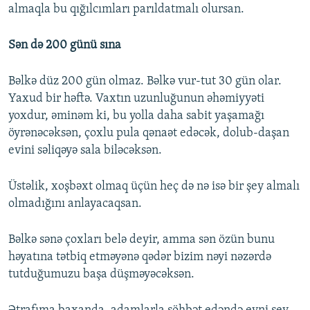
almaqla bu qığılcımları parıldatmalı olursan.
Sən də 200 günü sına
Bəlkə düz 200 gün olmaz. Bəlkə vur-tut 30 gün olar.
Yaxud bir həftə. Vaxtın uzunluğunun əhəmiyyəti
yoxdur, əminəm ki, bu yolla daha sabit yaşamağı
öyrənəcəksən, çoxlu pula qənaət edəcək, dolub-daşan
evini səliqəyə sala biləcəksən.
Üstəlik, xoşbəxt olmaq üçün heç də nə isə bir şey almalı
olmadığını anlayacaqsan.
Bəlkə sənə çoxları belə deyir, amma sən özün bunu
həyatına tətbiq etməyənə qədər bizim nəyi nəzərdə
tutduğumuzu başa düşməyəcəksən.