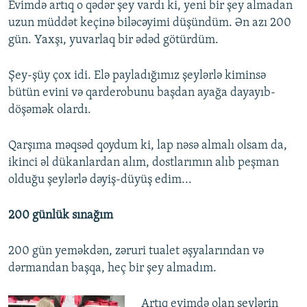
Evimdə artıq o qədər şey vardı ki, yeni bir şey almadan
uzun müddət keçinə biləcəyimi düşündüm. Ən azı 200
gün. Yaxşı, yuvarlaq bir ədəd götürdüm.
Şey-şüy çox idi. Elə payladığımız şeylərlə kiminsə
bütün evini və qarderobunu başdan ayağa dayayıb-
döşəmək olardı.
Qarşıma məqsəd qoydum ki, lap nəsə almalı olsam da,
ikinci əl dükanlardan alım, dostlarımın alıb peşman
olduğu şeylərlə dəyiş-düyüş edim...
200 günlük sınağım
200 gün yeməkdən, zəruri tualet əşyalarından və
dərmandan başqa, heç bir şey almadım.
Artıq evimdə olan şeylərin