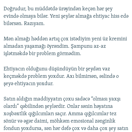
Doğrudur, bu müddətdə ürəyindən keçən hər şey
evində olmaya bilər. Yeni şeylər almağa ehtiyac hiss edə
bilərsən. Razıyam.
Mən almağı həddən artıq çox istədiyim yeni üz kremini
almadan yaşamağı öyrəndim. Şampunu az-az
işlətməkdə bir problem görmədim.
Ehtiyacın olduğunu düşündüyün bir şeydən vaz
keçməkdə problem yoxdur. Axı bilmirsən, əslində o
şeyə ehtiyacın yoxdur.
Satın aldığın maddiyyatın çoxu sadəcə “olması yaxşı
olardı” qəbilindən şeylərdir. Onlar sənin həyatına
xoşbəxtlik qığılcımları saçır. Amma qığılcımlar tez
sönür və əgər daimi, möhkəm emosional zənginlik
fondun yoxdursa, sən hər dəfə çox və daha çox şey satın