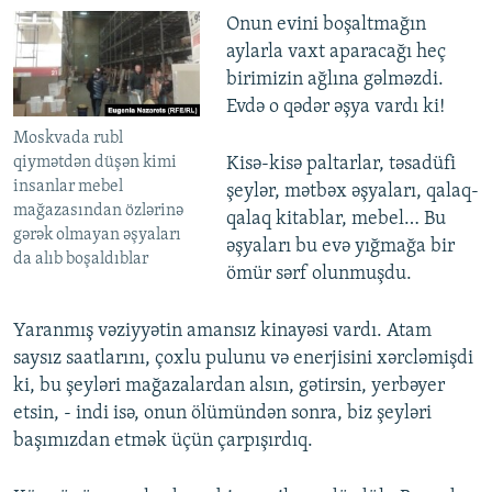
Onun evini boşaltmağın
aylarla vaxt aparacağı heç
birimizin ağlına gəlməzdi.
Evdə o qədər əşya vardı ki!
Moskvada rubl
qiymətdən düşən kimi
Kisə-kisə paltarlar, təsadüfi
insanlar mebel
şeylər, mətbəx əşyaları, qalaq-
mağazasından özlərinə
qalaq kitablar, mebel… Bu
gərək olmayan əşyaları
əşyaları bu evə yığmağa bir
da alıb boşaldıblar
ömür sərf olunmuşdu.
Yaranmış vəziyyətin amansız kinayəsi vardı. Atam
saysız saatlarını, çoxlu pulunu və enerjisini xərcləmişdi
ki, bu şeyləri mağazalardan alsın, gətirsin, yerbəyer
etsin, - indi isə, onun ölümündən sonra, biz şeyləri
başımızdan etmək üçün çarpışırdıq.