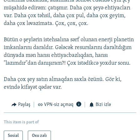
Ətrafıma baxanda, adamlarla söhbət edəndə eyni şey
müşahidə edirəm: çatışmır. Daha çox şeyə ehtiyacları
var. Daha çox təhsil, daha çox pul, daha çox geyim,
daha çox ləvazimata. Çox, çox, çox.
Bütün o şeylərin istehsalına sərf olunan enerji planetin
imkanlarını daraldır. Gələcək resurslarını daraltdığım
dünyada mən hansı ehtiyacbazlıqdan, hansı
"lazımdır"dan danışıram?! Çox istədikcə yoxdur sonu.
Daha çox şey satın almaqdan saxla özünü. Gör ki,
evində kifayət qədər var.
Paylaş
VPN-siz açmaq
Bizi izlə
This item is part of
Sosial
Oxu zalı