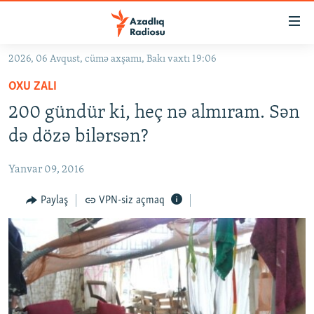
Keçid
linkləri
Əsas
2026, 06 Avqust, cümə axşamı, Bakı vaxtı 19:06
məzmuna
GÜNDƏM
OXU ZALI
qayıt
#İZAHLA
Əsas
200 gündür ki, heç nə almıram. Sən
KORRUPSIOMETR
naviqasiyaya
də dözə bilərsən?
qayıt
#ƏSLINDƏ
Axtarışa
Yanvar 09, 2016
FƏRQƏ BAX
keç
QANUNI DOĞRU
Paylaş
VPN-siz açmaq
ARAŞDIRMA
MULTIMEDIA
RADIO ARXIV
VIDEO
HAQQIMIZDA
FOTOQALEREYA
OXU ZALI