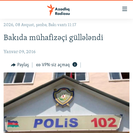
Keçid
linkləri
Əsas
2026, 08 Avqust, şənbə, Bakı vaxtı 11:17
məzmuna
GÜNDƏM
Bakıda mühafizəçi güllələndi
qayıt
#İZAHLA
Əsas
Yanvar 09, 2016
KORRUPSIOMETR
naviqasiyaya
qayıt
#ƏSLINDƏ
Paylaş
VPN-siz açmaq
Axtarışa
FƏRQƏ BAX
keç
QANUNI DOĞRU
ARAŞDIRMA
MULTIMEDIA
RADIO ARXIV
VIDEO
HAQQIMIZDA
FOTOQALEREYA
OXU ZALI