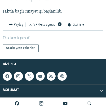
Faktla bağlı cinayət işi başlanılıb.
Paylaş
VPN-siz açmaq
Bizi izlə
This item is part of
Azərbaycan xəbərləri
BIZI IZLƏ
MƏLUMAT
AzadlıqRadiosu © 2026 Inc. | Bütün hüquqlar qorunur