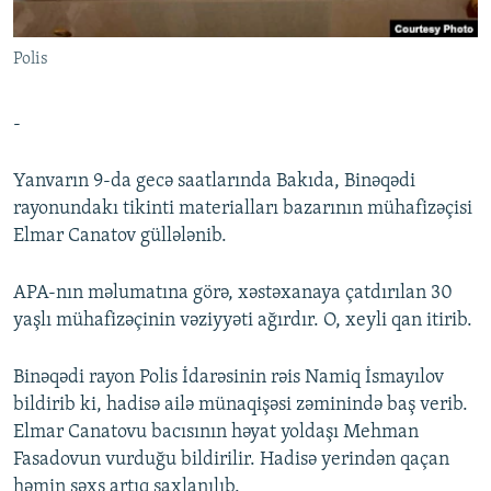
İNFOQRAFIKA
AZƏRBAYCAN ƏDƏBIYYATI KITABXANASI
MISSIYAMIZ
BIZI IZLƏ
Polis
KARIKATURA
İSLAM VƏ DEMOKRATIYA
PEŞƏ ETIKASI VƏ JURNALISTIKA STANDARTLARIMIZ
İZ - MƏDƏNIYYƏT PROQRAMI
MATERIALLARIMIZDAN ISTIFADƏ
-
AZADLIQRADIOSU MOBIL TELEFONUNUZDA
RFE/RL-in bütün saytları
BIZIMLƏ ƏLAQƏ
Yanvarın 9-da gecə saatlarında Bakıda, Binəqədi
rayonundakı tikinti materialları bazarının mühafizəçisi
XƏBƏR BÜLLETENLƏRIMIZ
Elmar Canatov güllələnib.
APA-nın məlumatına görə, xəstəxanaya çatdırılan 30
yaşlı mühafizəçinin vəziyyəti ağırdır. O, xeyli qan itirib.
Binəqədi rayon Polis İdarəsinin rəis Namiq İsmayılov
bildirib ki, hadisə ailə münaqişəsi zəminində baş verib.
Elmar Canatovu bacısının həyat yoldaşı Mehman
Fasadovun vurduğu bildirilir. Hadisə yerindən qaçan
həmin şəxs artıq saxlanılıb.