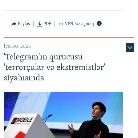
Paylaş
PDF
VPN-siz açmaq
İyul 30, 2026
'Telegram'ın qurucusu
'terrorçular və ekstremistlər'
siyahısında