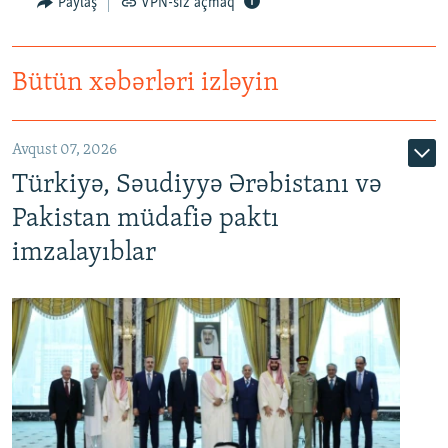
Paylaş
VPN-siz açmaq
Bütün xəbərləri izləyin
Avqust 07, 2026
Türkiyə, Səudiyyə Ərəbistanı və
Pakistan müdafiə paktı
imzalayıblar