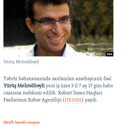
Yürüş Mehrəlibəyli
Təbriz həbsxanasında saxlanılan azərbaycanlı fəal
Yürüş Mehrəlibəyli
yeni iş üzrə 3 il 7 ay 17 gün həbs
cəzasına məhkum edilib. Xəbəri İnsan Haqları
Fəallarının Xəbər Agentliyi (
HRANA
) yayıb.
Ətraflı burada oxuyun