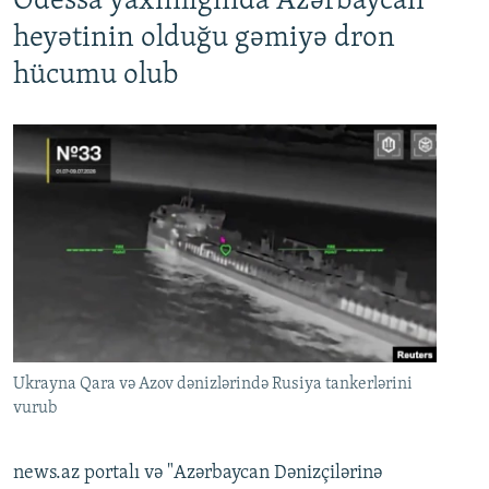
Odessa yaxınlığında Azərbaycan
heyətinin olduğu gəmiyə dron
hücumu olub
Ukrayna Qara və Azov dənizlərində Rusiya tankerlərini
vurub
news.az portalı və "Azərbaycan Dənizçilərinə