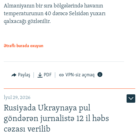
Almaniyanın bir sıra bölgələrində havanın
temperaturunun 40 dərəcə Selsidən yuxarı
qalxacağı gözlənilir.
Ətraflı burada oxuyun
Paylaş
PDF
VPN-siz açmaq
İyul 29, 2026
Rusiyada Ukraynaya pul
göndərən jurnalistə 12 il həbs
cəzası verilib