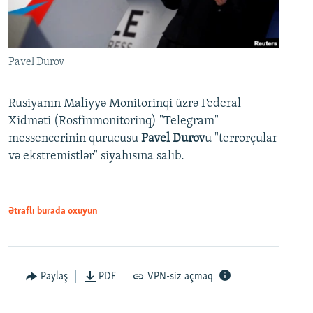
Pavel Durov
Rusiyanın Maliyyə Monitorinqi üzrə Federal
Xidməti (Rosfinmonitorinq) "Telegram"
messencerinin qurucusu
Pavel Durov
u "terrorçular
və ekstremistlər" siyahısına salıb.
Ətraflı burada oxuyun
Paylaş
PDF
VPN-siz açmaq