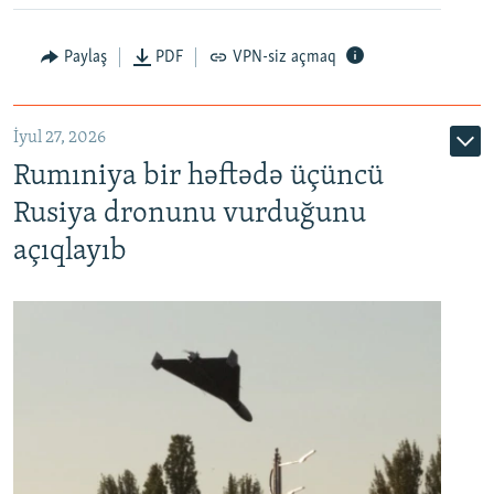
Paylaş
PDF
VPN-siz açmaq
İyul 27, 2026
Rumıniya bir həftədə üçüncü
Rusiya dronunu vurduğunu
açıqlayıb