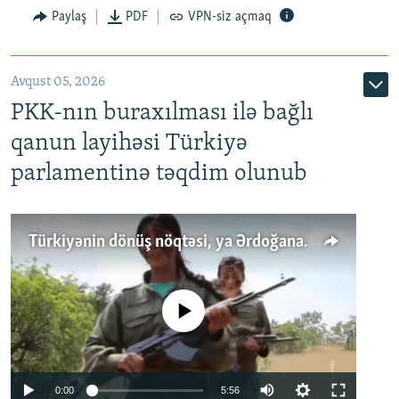
Paylaş
PDF
VPN-siz açmaq
Avqust 05, 2026
PKK-nın buraxılması ilə bağlı
qanun layihəsi Türkiyə
parlamentinə təqdim olunub
Türkiyənin dönüş nöqtəsi, ya Ərdoğana üçüncü şans: PKK ilə qəfil barışıq nə deməkdir?
No media source currently available
Auto
0:00
5:56