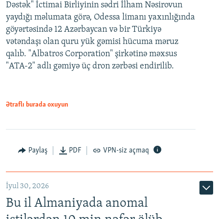
Dəstək" İctimai Birliyinin sədri İlham Nəsirovun
yaydığı məlumata görə, Odessa limanı yaxınlığında
göyərtəsində 12 Azərbaycan və bir Türkiyə
vətəndaşı olan quru yük gəmisi hücuma məruz
qalıb. "Albatros Corporation" şirkətinə məxsus
"ATA-2" adlı gəmiyə üç dron zərbəsi endirilib.
Ətraflı burada oxuyun
Paylaş
PDF
VPN-siz açmaq
İyul 30, 2026
Bu il Almaniyada anomal