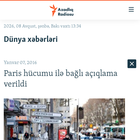
Keçid
linkləri
Əsas
2026, 08 Avqust, şənbə, Bakı vaxtı 13:34
məzmuna
GÜNDƏM
Dünya xəbərləri
qayıt
#İZAHLA
Əsas
KORRUPSIOMETR
naviqasiyaya
Yanvar 07, 2016
qayıt
#ƏSLINDƏ
Axtarışa
Paris hücumu ilə bağlı açıqlama
FƏRQƏ BAX
keç
verildi
QANUNI DOĞRU
ARAŞDIRMA
MULTIMEDIA
RADIO ARXIV
VIDEO
HAQQIMIZDA
FOTOQALEREYA
OXU ZALI