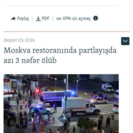
Paylaş
PDF
VPN-siz açmaq
Avqust 03, 2026
Moskva restoranında partlayışda
azı 3 nəfər ölüb