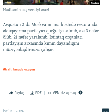
Hadisənin baş verdiyi ərazi
Avqustun 2-də Moskvanın mərkəzində restoranda
əldəqayırma partlayıcı qurğu işə salınıb, azı 3 nəfər
ölüb, 21 nəfər yaralanıb. İstintaq orqanları
partlayışın arxasında kimin dayandığını
müəyyənləşdirməyə çalışır.
Ətraflı burada oxuyun
Paylaş
PDF
VPN-siz açmaq
İyul 31, 2026