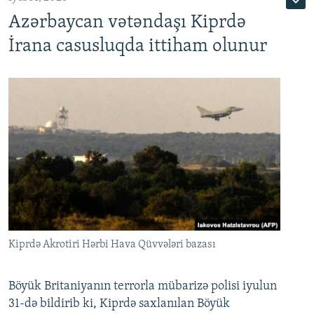
Azərbaycan vətəndaşı Kiprdə
İrana casusluqda ittiham olunur
Kiprdə Akrotiri Hərbi Hava Qüvvələri bazası
Böyük Britaniyanın terrorla mübarizə polisi iyulun
31-də bildirib ki, Kiprdə saxlanılan Böyük