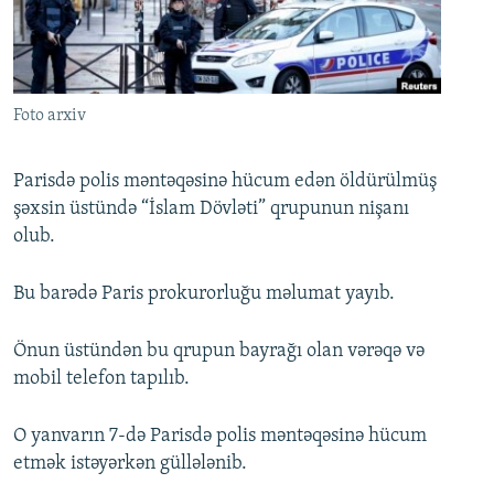
İNFOQRAFIKA
AZƏRBAYCAN ƏDƏBIYYATI KITABXANASI
MISSIYAMIZ
BIZI IZLƏ
KARIKATURA
İSLAM VƏ DEMOKRATIYA
PEŞƏ ETIKASI VƏ JURNALISTIKA STANDARTLARIMIZ
İZ - MƏDƏNIYYƏT PROQRAMI
MATERIALLARIMIZDAN ISTIFADƏ
Foto arxiv
AZADLIQRADIOSU MOBIL TELEFONUNUZDA
RFE/RL-in bütün saytları
BIZIMLƏ ƏLAQƏ
Parisdə polis məntəqəsinə hücum edən öldürülmüş
şəxsin üstündə “İslam Dövləti” qrupunun nişanı
XƏBƏR BÜLLETENLƏRIMIZ
olub.
Bu barədə Paris prokurorluğu məlumat yayıb.
Önun üstündən bu qrupun bayrağı olan vərəqə və
mobil telefon tapılıb.
O yanvarın 7-də Parisdə polis məntəqəsinə hücum
etmək istəyərkən güllələnib.