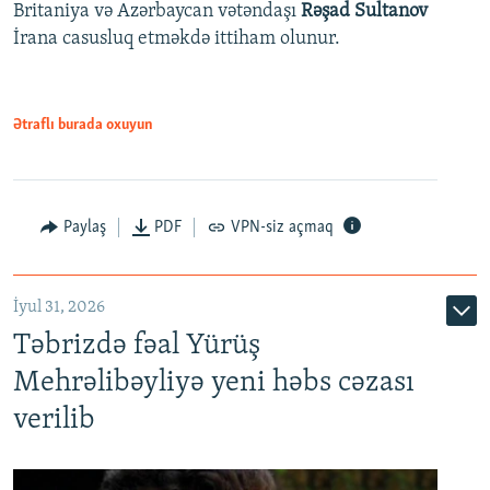
Britaniya və Azərbaycan vətəndaşı
Rəşad Sultanov
İrana casusluq etməkdə ittiham olunur.
Ətraflı burada oxuyun
Paylaş
PDF
VPN-siz açmaq
İyul 31, 2026
Təbrizdə fəal Yürüş
Mehrəlibəyliyə yeni həbs cəzası
verilib