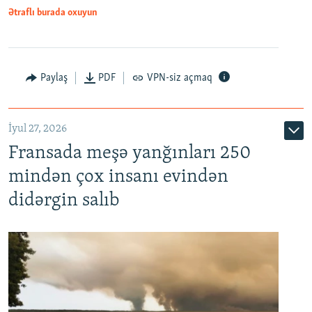
Ətraflı burada oxuyun
Paylaş
PDF
VPN-siz açmaq
İyul 27, 2026
Fransada meşə yanğınları 250
mindən çox insanı evindən
didərgin salıb