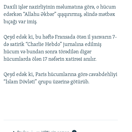
Daxili işlər nazirliyinin məlumatına görə, o hücum
edərkən “Allahu Əkbər” qışqırırmış, əlində mətbəx
bıçağı var imiş.
Qeyd edək ki, bu həftə Fransada ötən il yanvarın 7-
də satirik “Charlie Hebdo” jurnalına edilmiş
hücum və bundan sonra törədilən digər
hücumlarda ölən 17 nəfərin xatirəsi anılır.
Qeyd edək ki, Paris hücumlarına görə cavabdehliyi
“İslam Dövləti” qrupu üzərinə götürüb.