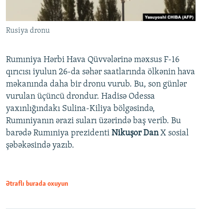
Rusiya dronu
Rumıniya Hərbi Hava Qüvvələrinə məxsus F-16
qırıcısı iyulun 26-da səhər saatlarında ölkənin hava
məkanında daha bir dronu vurub. Bu, son günlər
vurulan üçüncü drondur. Hadisə Odessa
yaxınlığındakı Sulina-Kiliya bölgəsində,
Rumıniyanın ərazi suları üzərində baş verib. Bu
barədə Rumıniya prezidenti
Nikuşor Dan
X sosial
şəbəkəsində yazıb.
Ətraflı burada oxuyun