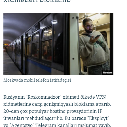
xidmətləri bloklanıb
Moskvada mobil telefon istifadəçisi
Rusiyanın "Roskomnadzor" xidməti ölkədə VPN
xidmətlərinə qarşı genişmiqyaslı bloklama aparıb.
20-dən çox populyar hostinq provayderinin IP
ünvanları məhdudlaşdırılıb. Bu barədə "Eksployt"
və "Agentstvo" Telegram kanalları məlumat yayıb.