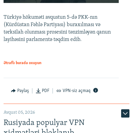
240p
Türkiyə hökuməti avqustun 5-də PKK-nın
360p
(Kürdüstan Fəhlə Partiyası) buraxılması və
480p
Auto
240p
360p
480p
tərksilah olunması prosesini tənzimləyən qanun
720p
layihəsini parlamentə təqdim edib.
720p
1080p
1080p
Ətraflı burada oxuyun
Paylaş
PDF
VPN-siz açmaq
Avqust 05, 2026
Rusiyada populyar VPN