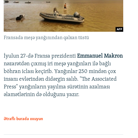
Fransada meşə yanğınından qalxan tüstü
İyulun 27-də Fransa prezidenti
Emmanuel Makron
nəzarətdən çıxmış iri meşə yanğınları ilə bağlı
böhran iclası keçirib. Yanğınlar 250 mindən çox
insanı evlərindən didərgin salıb. "The Associated
Press" yanğınların yayılma sürətinin azalması
əlamətlərinin də olduğunu yazır.
Ətraflı burada oxuyun