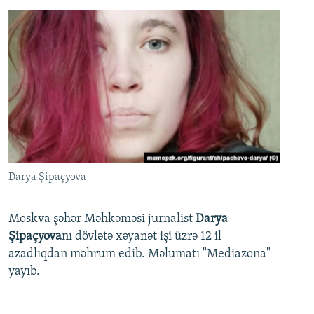
Darya Şipaçyova
Moskva şəhər Məhkəməsi jurnalist
Darya
Şipaçyova
nı dövlətə xəyanət işi üzrə 12 il
azadlıqdan məhrum edib. Məlumatı "Mediazona"
yayıb.