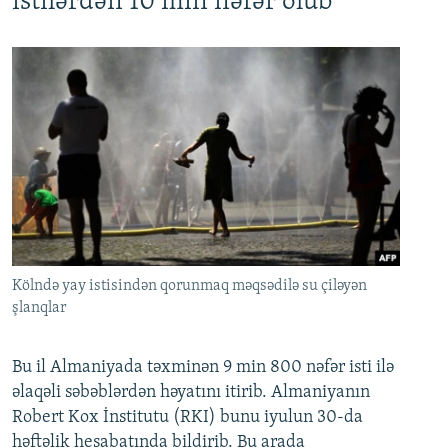
istilərdən 10 min nəfər ölüb
Kölndə yay istisindən qorunmaq məqsədilə su çiləyən
şlanqlar
Bu il Almaniyada təxminən 9 min 800 nəfər isti ilə
əlaqəli səbəblərdən həyatını itirib. Almaniyanın
Robert Kox İnstitutu (RKI) bunu iyulun 30-da
həftəlik hesabatında bildirib. Bu arada