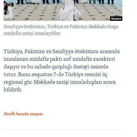
Səudiyyə Ərəbistanı, Türkiyə və Pakistan Məkkədə birgə
müdafiə sazişi imzalayıblar
Türkiyə, Pakistan və Səudiyyə Ərəbistanı arasında
imzalanan müdafiə paktı sırf müdafiə xarakteri
daşıyır və bu sahədə qarşılıqlı dəstəyi nəzərdə
tutur. Bunu avqustun 7-də Türkiyə rəsmisi üç
regional güc Məkkədə sazişi imzaladıqdan sonra
bildirib.
Ətraflı burada oxuyun