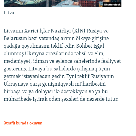
Litva
Litvanın Xarici İşlər Nazirliyi (XİN) Rusiya və
Belarusun bəzi vətəndaşlarının ölkəyə girişinə
qadağa qoyulmasını təklif edir. Söhbət işğal
olunmuş Ukrayna ərazilərində təhsil və elm,
mədəniyyət, idman və əyləncə sahələrində fəaliyyət
göstərmiş, Litvaya bu sahələrdə çalışmaq üçün
getmək istəyənlədən gedir. Eyni təklif Rusiyanın
Ukraynaya qarşı genişmiqyaslı müharibəsini
birbaşa və ya dolayısı ilə dəstəkləyən və ya bu
müharibədə iştirak edən şəxsləri də nəzərdə tutur.
Ətraflı burada oxuyun