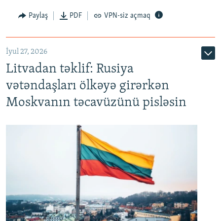
Paylaş
PDF
VPN-siz açmaq
İyul 27, 2026
Litvadan təklif: Rusiya
vətəndaşları ölkəyə girərkən
Moskvanın təcavüzünü pisləsin