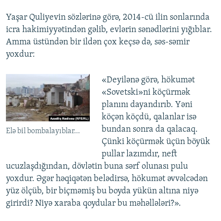
Yaşar Quliyevin sözlərinə görə, 2014-cü ilin sonlarında
icra hakimiyyətindən gəlib, evlərin sənədlərini yığıblar.
Amma üstündən bir ildən çox keçsə də, səs-səmir
yoxdur:
«Deyilənə görə, hökumət
«Sovetski»ni köçürmək
planını dayandırıb. Yəni
köçən köçdü, qalanlar isə
bundan sonra da qalacaq.
Elə bil bombalayıblar...
Çünki köçürmək üçün böyük
pullar lazımdır, neft
ucuzlaşdığından, dövlətin buna sərf olunası pulu
yoxdur. Əgər həqiqətən belədirsə, hökumət əvvəlcədən
yüz ölçüb, bir biçməmiş bu boyda yükün altına niyə
girirdi? Niyə xaraba qoydular bu məhəllələri?».