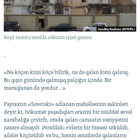
İNFOQRAFIKA
AZƏRBAYCAN ƏDƏBIYYATI KITABXANASI
MISSIYAMIZ
BIZI IZLƏ
KARIKATURA
İSLAM VƏ DEMOKRATIYA
PEŞƏ ETIKASI VƏ JURNALISTIKA STANDARTLARIMIZ
İZ - MƏDƏNIYYƏT PROQRAMI
MATERIALLARIMIZDAN ISTIFADƏ
Xeyli vaxtdır ətrafda söküntü işləri getmir.
AZADLIQRADIOSU MOBIL TELEFONUNUZDA
RFE/RL-in bütün saytları
BIZIMLƏ ƏLAQƏ
-
XƏBƏR BÜLLETENLƏRIMIZ
«Nə köçən kimi köçə bilirik, nə də qalan kimi qalırıq.
Bu qışın günündə qalmışıq palçığın içində. Bir
maraqlanan da yoxdur...».
Paytaxtın «Sovetski» adlanan məhəlləsinin sakinləri
deyir ki, hökumət yaşadıqları ərazini bir müddət əvvəl
xarabalığa çevirib, orada qalan camaatın vəziyyətini
nəzərə almayıb. Ətrafdakı evlərin bir hissəsi sökülüb,
ailələr köçürülüb və bu, həmin ərazilərdə qalanların