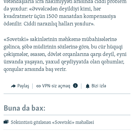
vətəndaşlarla icra hakimiyyəti arasında ciddi problem
də yoxdur: «Əvvəlcədən deyildiyi kimi, hər
kvadratmetr üçün 1500 manatdan kompensasiya
ödənilir. Ciddi narazılıq halları yoxdur».
«Sovetski» sakinlərinin məhkəmə mübahisələrinə
gəlincə, şöbə müdirinin sözlərinə görə, bu cür hüquqi
çəkişmələr, əsasən, dövlət orqanlarına qarşı deyil, eyni
ünvanda yaşayan, yaxud qeydiyyatda olan qohumlar,
qonşular arasında baş verir.
Paylaş
VPN-siz açmaq
Bizi izlə
Buna da bax:
Söküntüsü gözlənən «Sovetski» məhəlləsi