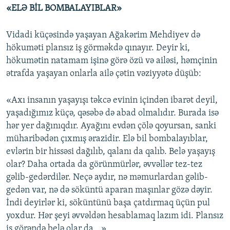
«ELƏ BİL BOMBALAYIBLAR»
Vidadi küçəsində yaşayan Ağakərim Mehdiyev də
hökuməti plansız iş görməkdə qınayır. Deyir ki,
hökumətin natamam işinə görə özü və ailəsi, həmçinin
ətrafda yaşayan onlarla ailə çətin vəziyyətə düşüb:
«Axı insanın yaşayışı təkcə evinin içindən ibarət deyil,
yaşadığımız küçə, qəsəbə də abad olmalıdır. Burada isə
hər yer dağınıqdır. Ayağını evdən çölə qoyursan, sanki
müharibədən çıxmış ərazidir. Elə bil bombalayıblar,
evlərin bir hissəsi dağılıb, qalanı da qalıb. Belə yaşayış
olar? Daha ortada da görünmürlər, əvvəllər tez-tez
gəlib-gedərdilər. Neçə aydır, nə məmurlardan gəlib-
gedən var, nə də söküntü aparan maşınlar gözə dəyir.
İndi deyirlər ki, söküntünü başa çatdırmaq üçün pul
yoxdur. Hər şeyi əvvəldən hesablamaq lazım idi. Plansız
iş görəndə belə olar da...».