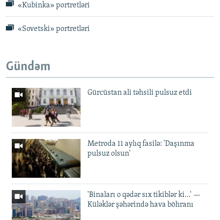
«Kubinka» portretləri
«Sovetski» portretləri
Gündəm
Gürcüstan ali təhsili pulsuz etdi
Metroda 11 aylıq fasilə: 'Daşınma
pulsuz olsun'
'Binaları o qədər sıx tikiblər ki...' —
Küləklər şəhərində hava böhranı