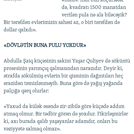
«öldü». İndi bizi köçürsələr
də, kvadratı 1500 manatdan
verilən pula nə ala biləcəyik?
Bir tərəfdən evlərimizin sahəsi az, o biri tərəfdən də
dollar qalxdı».
«DÖVLƏTİN BUNA PULU YOXDUR»
Abdulla Şaiq küçəsinin sakini Yaşar Quliyev də söküntü
prosesinin yarımçıq qalmasından narazıdır. Deyir ki,
ətrafda sökülmüş evlərin bir qisminin dağıntıları heç
ərazidən təmizlənməyib. Buna görə də yağış yağanda
palçığa qərq olurlar:
«Yaxud da külək əsəndə zir-zibilə görə küçədə addım
atmaq olmur. Bir tədbir görən də yoxdur. Fikirləşmirlər
ki, axı burada qalıb yaşayanlar adamdır, onları bu
vəziyyətə salmaq olmaz».