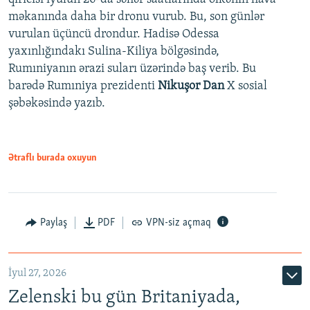
məkanında daha bir dronu vurub. Bu, son günlər
vurulan üçüncü drondur. Hadisə Odessa
yaxınlığındakı Sulina-Kiliya bölgəsində,
Rumıniyanın ərazi suları üzərində baş verib. Bu
barədə Rumıniya prezidenti
Nikuşor Dan
X sosial
şəbəkəsində yazıb.
Ətraflı burada oxuyun
Paylaş
PDF
VPN-siz açmaq
İyul 27, 2026
Zelenski bu gün Britaniyada,