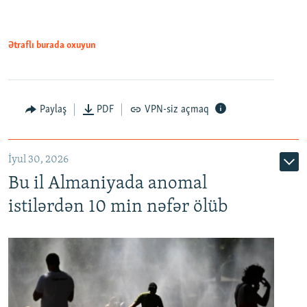
Ətraflı burada oxuyun
Paylaş
PDF
VPN-siz açmaq
İyul 30, 2026
Bu il Almaniyada anomal
istilərdən 10 min nəfər ölüb