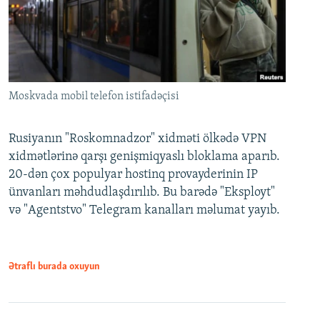
Moskvada mobil telefon istifadəçisi
Rusiyanın "Roskomnadzor" xidməti ölkədə VPN
xidmətlərinə qarşı genişmiqyaslı bloklama aparıb.
20-dən çox populyar hostinq provayderinin IP
ünvanları məhdudlaşdırılıb. Bu barədə "Eksployt"
və "Agentstvo" Telegram kanalları məlumat yayıb.
Ətraflı burada oxuyun