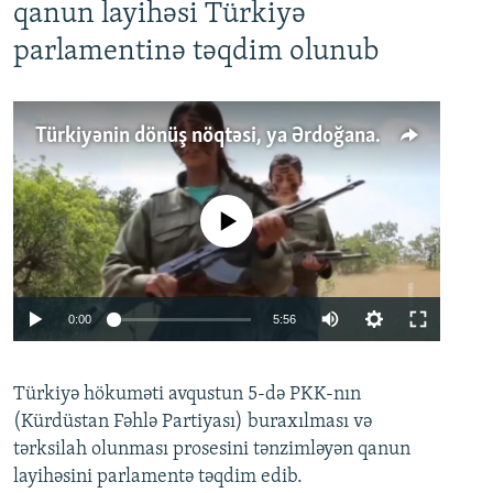
qanun layihəsi Türkiyə
parlamentinə təqdim olunub
Türkiyənin dönüş nöqtəsi, ya Ərdoğana üçüncü şans: PKK ilə qəfil barışıq nə deməkdir?
No media source currently available
Auto
0:00
5:56
240p
Türkiyə hökuməti avqustun 5-də PKK-nın
360p
(Kürdüstan Fəhlə Partiyası) buraxılması və
480p
Auto
240p
360p
480p
tərksilah olunması prosesini tənzimləyən qanun
720p
layihəsini parlamentə təqdim edib.
720p
1080p