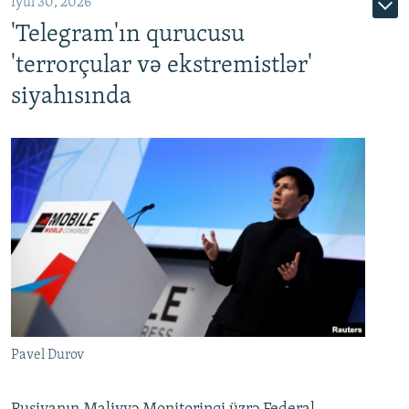
İyul 30, 2026
'Telegram'ın qurucusu
'terrorçular və ekstremistlər'
siyahısında
Pavel Durov