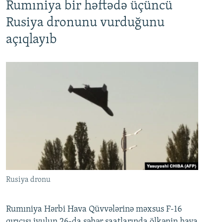
Rumıniya bir həftədə üçüncü
Rusiya dronunu vurduğunu
açıqlayıb
Rusiya dronu
Rumıniya Hərbi Hava Qüvvələrinə məxsus F-16
qırıcısı iyulun 26-da səhər saatlarında ölkənin hava