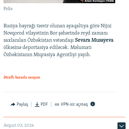
Polis
Rusiya bayrağı təsvir olunan ayaqaltıya görə Nijni
Novqorod vilayətinin Bor şəhərində reyd zamanı
saxlanılan Özbəkistan vətəndaşı
Sevara Musayeva
ölkəsinə deportasiya ediləcək. Məlumatı
Özbəkistanın Miqrasiya Agentliyi yayıb.
Ətraflı burada oxuyun
Paylaş
PDF
VPN-siz açmaq
Avqust 03, 2026