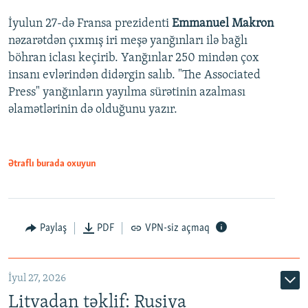
İyulun 27-də Fransa prezidenti
Emmanuel Makron
nəzarətdən çıxmış iri meşə yanğınları ilə bağlı
böhran iclası keçirib. Yanğınlar 250 mindən çox
insanı evlərindən didərgin salıb. "The Associated
Press" yanğınların yayılma sürətinin azalması
əlamətlərinin də olduğunu yazır.
Ətraflı burada oxuyun
Paylaş
PDF
VPN-siz açmaq
İyul 27, 2026
Litvadan təklif: Rusiya