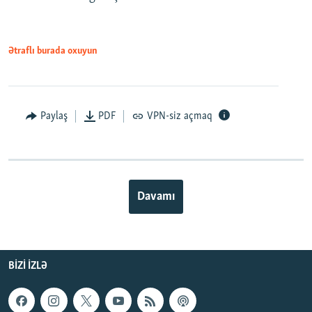
Ətraflı burada oxuyun
Paylaş
PDF
VPN-siz açmaq
Davamı
BIZI IZLƏ