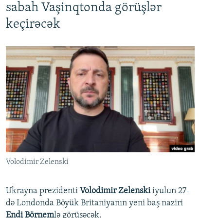
sabah Vaşinqtonda görüşlər
keçirəcək
Volodimir Zelenski
Ukrayna prezidenti
Volodimir Zelenski
iyulun 27-
də Londonda Böyük Britaniyanın yeni baş naziri
Endi Börnem
lə görüşəcək.