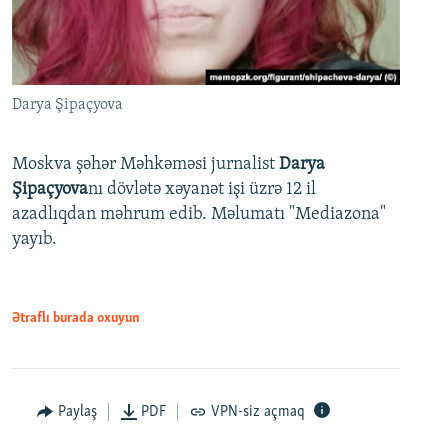
Darya Şipaçyova
Moskva şəhər Məhkəməsi jurnalist
Darya
Şipaçyova
nı dövlətə xəyanət işi üzrə 12 il
azadlıqdan məhrum edib. Məlumatı "Mediazona"
yayıb.
Ətraflı burada oxuyun
Paylaş
PDF
VPN-siz açmaq