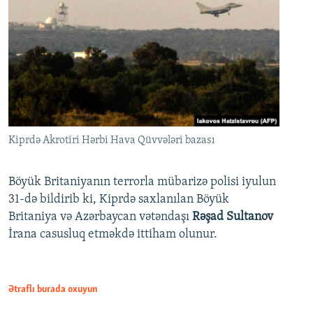
Kiprdə Akrotiri Hərbi Hava Qüvvələri bazası
Böyük Britaniyanın terrorla mübarizə polisi iyulun
31-də bildirib ki, Kiprdə saxlanılan Böyük
Britaniya və Azərbaycan vətəndaşı
Rəşad Sultanov
İrana casusluq etməkdə ittiham olunur.
Ətraflı burada oxuyun