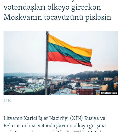
vətəndaşları ölkəyə girərkən
Moskvanın təcavüzünü pisləsin
Litva
Litvanın Xarici İşlər Nazirliyi (XİN) Rusiya və
Belarusun bəzi vətəndaşlarının ölkəyə girişinə