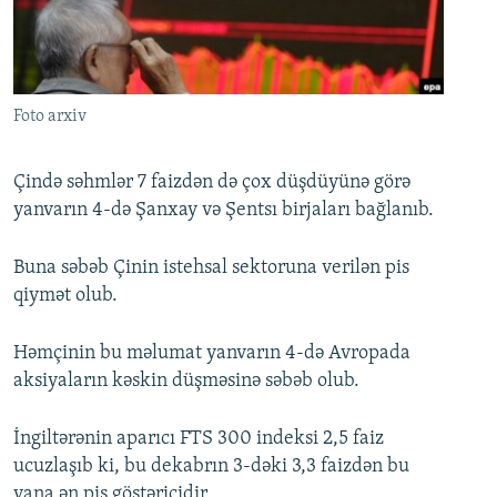
İNFOQRAFIKA
AZƏRBAYCAN ƏDƏBIYYATI KITABXANASI
MISSIYAMIZ
BIZI IZLƏ
KARIKATURA
İSLAM VƏ DEMOKRATIYA
PEŞƏ ETIKASI VƏ JURNALISTIKA STANDARTLARIMIZ
İZ - MƏDƏNIYYƏT PROQRAMI
MATERIALLARIMIZDAN ISTIFADƏ
Foto arxiv
AZADLIQRADIOSU MOBIL TELEFONUNUZDA
RFE/RL-in bütün saytları
BIZIMLƏ ƏLAQƏ
Çində səhmlər 7 faizdən də çox düşdüyünə görə
yanvarın 4-də Şanxay və Şentsı birjaları bağlanıb.
XƏBƏR BÜLLETENLƏRIMIZ
Buna səbəb Çinin istehsal sektoruna verilən pis
qiymət olub.
Həmçinin bu məlumat yanvarın 4-də Avropada
aksiyaların kəskin düşməsinə səbəb olub.
İngiltərənin aparıcı FTS 300 indeksi 2,5 faiz
ucuzlaşıb ki, bu dekabrın 3-dəki 3,3 faizdən bu
yana ən pis göstəricidir.