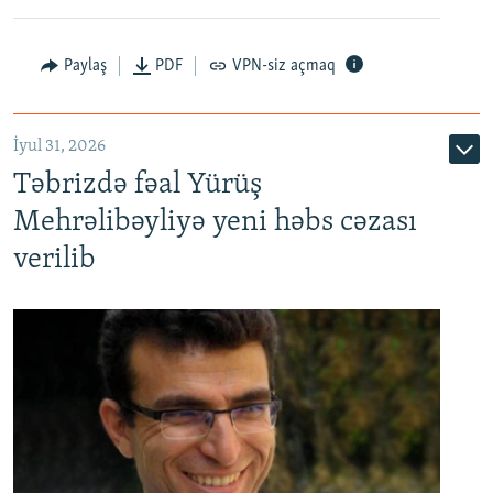
Paylaş
PDF
VPN-siz açmaq
İyul 31, 2026
Təbrizdə fəal Yürüş
Mehrəlibəyliyə yeni həbs cəzası
verilib