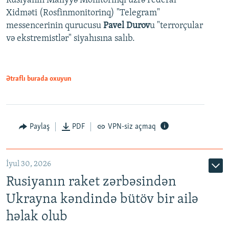
Rusiyanın Maliyyə Monitorinqi üzrə Federal
Xidməti (Rosfinmonitorinq) "Telegram"
messencerinin qurucusu
Pavel Durov
u "terrorçular
və ekstremistlər" siyahısına salıb.
Ətraflı burada oxuyun
Paylaş
PDF
VPN-siz açmaq
İyul 30, 2026
Rusiyanın raket zərbəsindən
Ukrayna kəndində bütöv bir ailə
həlak olub