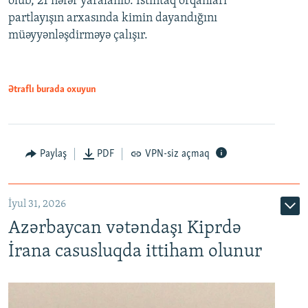
ölüb, 21 nəfər yaralanıb. İstintaq orqanları
partlayışın arxasında kimin dayandığını
müəyyənləşdirməyə çalışır.
Ətraflı burada oxuyun
Paylaş
PDF
VPN-siz açmaq
İyul 31, 2026
Azərbaycan vətəndaşı Kiprdə
İrana casusluqda ittiham olunur