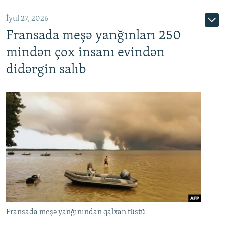
İyul 27, 2026
Fransada meşə yanğınları 250
mindən çox insanı evindən
didərgin salıb
Fransada meşə yanğınından qalxan tüstü