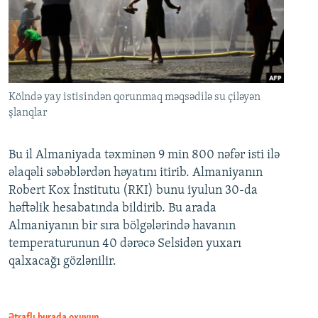
Kölndə yay istisindən qorunmaq məqsədilə su çiləyən
şlanqlar
Bu il Almaniyada təxminən 9 min 800 nəfər isti ilə
əlaqəli səbəblərdən həyatını itirib. Almaniyanın
Robert Kox İnstitutu (RKI) bunu iyulun 30-da
həftəlik hesabatında bildirib. Bu arada
Almaniyanın bir sıra bölgələrində havanın
temperaturunun 40 dərəcə Selsidən yuxarı
qalxacağı gözlənilir.
Ətraflı burada oxuyun