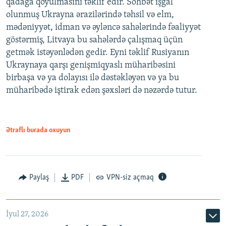
qadağa qoyulmasını təklif edir. Söhbət işğal
olunmuş Ukrayna ərazilərində təhsil və elm,
mədəniyyət, idman və əyləncə sahələrində fəaliyyət
göstərmiş, Litvaya bu sahələrdə çalışmaq üçün
getmək istəyənlədən gedir. Eyni təklif Rusiyanın
Ukraynaya qarşı genişmiqyaslı müharibəsini
birbaşa və ya dolayısı ilə dəstəkləyən və ya bu
müharibədə iştirak edən şəxsləri də nəzərdə tutur.
Ətraflı burada oxuyun
Paylaş
PDF
VPN-siz açmaq
İyul 27, 2026