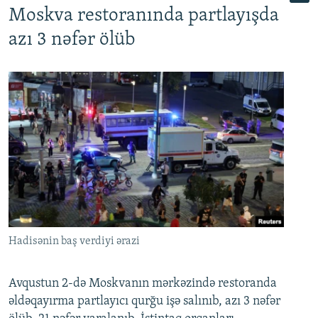
Moskva restoranında partlayışda
azı 3 nəfər ölüb
Hadisənin baş verdiyi ərazi
Avqustun 2-də Moskvanın mərkəzində restoranda
əldəqayırma partlayıcı qurğu işə salınıb, azı 3 nəfər