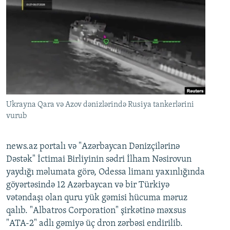
Ukrayna Qara və Azov dənizlərində Rusiya tankerlərini
vurub
news.az portalı və "Azərbaycan Dənizçilərinə
Dəstək" İctimai Birliyinin sədri İlham Nəsirovun
yaydığı məlumata görə, Odessa limanı yaxınlığında
göyərtəsində 12 Azərbaycan və bir Türkiyə
vətəndaşı olan quru yük gəmisi hücuma məruz
qalıb. "Albatros Corporation" şirkətinə məxsus
"ATA-2" adlı gəmiyə üç dron zərbəsi endirilib.