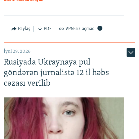
Paylaş
PDF
VPN-siz açmaq
İyul 29, 2026
Rusiyada Ukraynaya pul
göndərən jurnalistə 12 il həbs
cəzası verilib