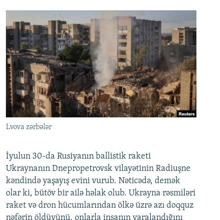
Lvova zərbələr
İyulun 30-da Rusiyanın ballistik raketi
Ukraynanın Dnepropetrovsk vilayətinin Radiuşne
kəndində yaşayış evini vurub. Nəticədə, demək
olar ki, bütöv bir ailə həlak olub. Ukrayna rəsmiləri
raket və dron hücumlarından ölkə üzrə azı doqquz
nəfərin öldüyünü, onlarla insanın yaralandığını