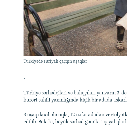
İNFOQRAFIKA
AZƏRBAYCAN ƏDƏBIYYATI KITABXANASI
MISSIYAMIZ
KARIKATURA
İSLAM VƏ DEMOKRATIYA
PEŞƏ ETIKASI VƏ JURNALISTIKA
STANDARTLARIMIZ
İZ - MƏDƏNIYYƏT PROQRAMI
MATERIALLARIMIZDAN ISTIFADƏ
AZADLIQRADIOSU MOBIL TELEFONUNUZDA
BIZIMLƏ ƏLAQƏ
XƏBƏR BÜLLETENLƏRIMIZ
Türkiyədə suriyalı qaçqın uşaqlar
-
Türkiyə sərhədçiləri və balıqçıları yanvarın 3-də
kurort sahili yaxınlığında kiçik bir adada aşkar
3 uşaq daxil olmaqla, 12 nəfər adadan vertolyotla 
edilib. Belə ki, böyük sərhəd gəmiləri qayalıqlar