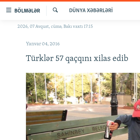
Keçid
DÜNYA XƏBƏRLƏRI
BÖLMƏLƏR
linkləri
Axtar
Əsas
2026, 07 Avqust, cümə, Bakı vaxtı 17:15
GÜNDƏM
məzmuna
#İZAHLA
qayıt
Yanvar 04, 2016
Əsas
KORRUPSIOMETR
naviqasiyaya
Türklər 57 qaçqını xilas edib
#ƏSLINDƏ
qayıt
Axtarışa
FƏRQƏ BAX
keç
QANUNI DOĞRU
ARAŞDIRMA
MULTIMEDIA
RADIO ARXIV
VIDEO
HAQQIMIZDA
FOTOQALEREYA
OXU ZALI