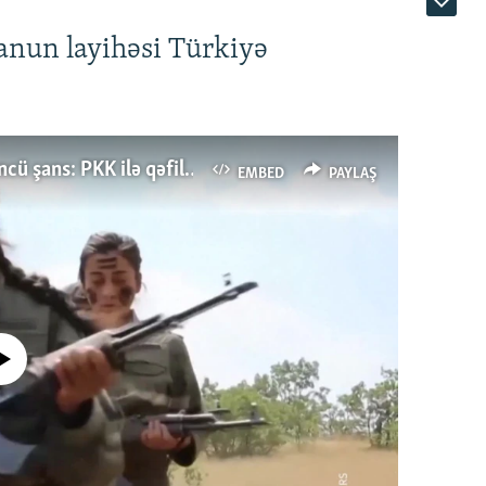
anun layihəsi Türkiyə
Türkiyənin dönüş nöqtəsi, ya Ərdoğana üçüncü şans: PKK ilə qəfil barışıq nə deməkdir?
EMBED
PAYLAŞ
currently available