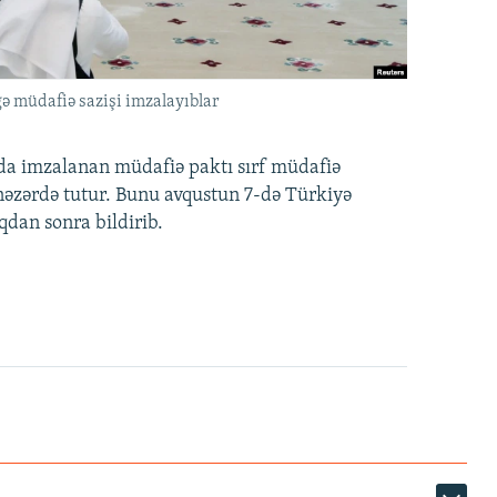
ə müdafiə sazişi imzalayıblar
nda imzalanan müdafiə paktı sırf müdafiə
i nəzərdə tutur. Bunu avqustun 7-də Türkiyə
qdan sonra bildirib.