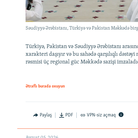
Səudiyyə Ərəbistanı, Türkiyə və Pakistan Məkkədə birg
Türkiyə, Pakistan və Səudiyyə Ərəbistanı arası
xarakteri daşıyır və bu sahədə qarşılıqlı dəstəy
rəsmisi üç regional güc Məkkədə sazişi imzaladı
Ətraflı burada oxuyun
Paylaş
PDF
VPN-siz açmaq
Avqust 05, 2026