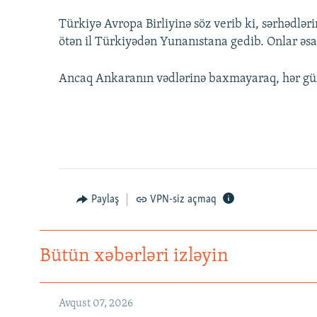
Türkiyə Avropa Birliyinə söz verib ki, sərhədlə
ötən il Türkiyədən Yunanıstana gedib. Onlar əsa
Ancaq Ankaranın vədlərinə baxmayaraq, hər gün
Paylaş
VPN-siz açmaq
Bütün xəbərləri izləyin
Avqust 07, 2026