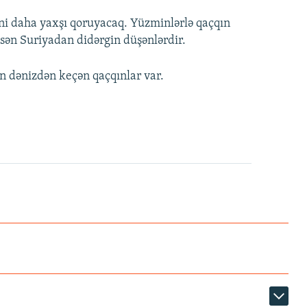
rini daha yaxşı qoruyacaq. Yüzminlərlə qaçqın
sən Suriyadan didərgin düşənlərdir.
 dənizdən keçən qaçqınlar var.