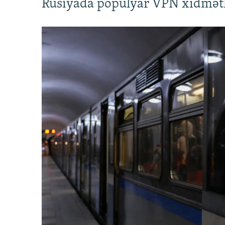
Rusiyada populyar VPN xidmətl