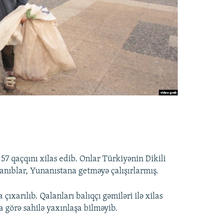
 57 qaçqını xilas edib. Onlar Türkiyənin Dikili
lanıblar, Yunanıstana getməyə çalışırlarmış.
çıxarılıb. Qalanları balıqçı gəmiləri ilə xilas
la görə sahilə yaxınlaşa bilməyib.