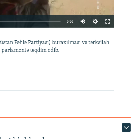
Auto
5:56
240p
EMBED
PAYLAŞ
tan Fəhlə Partiyası) buraxılması və tərksilah
360p
i parlamentə təqdim edib.
480p
720p
1080p
360p
480p
1080p