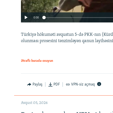
0:00
Türkiyə hökuməti avqustun 5-də PKK-nın (Kürdüs
olunması prosesini tənzimləyən qanun layihəsin
Ətraflı burada oxuyun
Auto
240p
720p
Paylaş
PDF
VPN-siz açmaq
Avqust 05, 2026