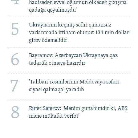
hadisədən əvvəl oğlumun ölkədən çıxışına
qadağa qoyulmuşdu'
5
Ukraynanın keçmiş səfiri qanunsuz
varlanmada ittiham olunur: 134 min dollar
girov ödəməlidir
6
Bayramov: Azərbaycan Ukraynaya qaz
tədarük etməyə hazırdır
7
'Taliban' rəsmilərinin Moldovaya səfəri
siyasi qalmaqal yaradıb
8
Rüfət Səfərov: 'Mənim günahımdır ki, ABŞ
mənə mükafat verib?'