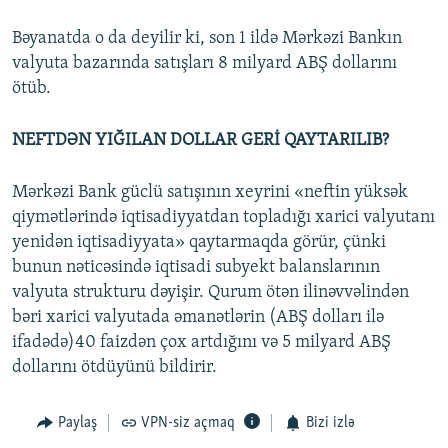
Bəyanatda o da deyilir ki, son 1 ildə Mərkəzi Bankın
valyuta bazarında satışları 8 milyard ABŞ dollarını
ötüb.
NEFTDƏN YIĞILAN DOLLAR GERİ QAYTARILIB?
Mərkəzi Bank güclü satışının xeyrini «neftin yüksək
qiymətlərində iqtisadiyyatdan topladığı xarici valyutanı
yenidən iqtisadiyyata» qaytarmaqda görür, çünki
bunun nəticəsində iqtisadi subyekt balanslarının
valyuta strukturu dəyişir. Qurum ötən ilinəvvəlindən
bəri xarici valyutada əmanətlərin (ABŞ dolları ilə
ifadədə)40 faizdən çox artdığını və 5 milyard ABŞ
dollarını ötdüyünü bildirir.
Paylaş
VPN-siz açmaq
Bizi izlə