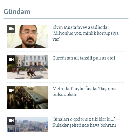
Gündəm
Elvin Mustafayev azadlıqda:
'Milyonluq yox, minlik korrupsiya
var'
Gürcüstan ali təhsili pulsuz etdi
Metroda 11 aylıq fasilə: 'Daşınma
pulsuz olsun'
'Binaları o qədər sıx tikiblər ki...' —
Küləklər şəhərində hava böhranı