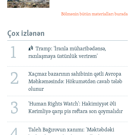
Bölmənin bütün materialları burada
Çox izlənən
1
Tramp: 'İranla müharibədənsə,
razılaşmaya üstünlük verirəm'
2
Xaçmaz bazarının sahibinin qətli Avropa
Məhkəməsində: Hökumətdən cavab tələb
olunur
3
'Human Rights Watch': Hakimiyyət Əli
Kərimliyə qarşı pis rəftara son qoymalıdır
4
Taleh Bağırovun xanımı: 'Məktəbdəki