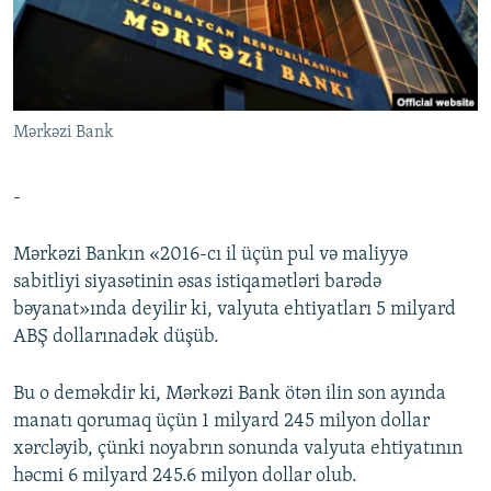
İNFOQRAFIKA
AZƏRBAYCAN ƏDƏBIYYATI KITABXANASI
MISSIYAMIZ
BIZI IZLƏ
KARIKATURA
İSLAM VƏ DEMOKRATIYA
PEŞƏ ETIKASI VƏ JURNALISTIKA STANDARTLARIMIZ
İZ - MƏDƏNIYYƏT PROQRAMI
MATERIALLARIMIZDAN ISTIFADƏ
Mərkəzi Bank
AZADLIQRADIOSU MOBIL TELEFONUNUZDA
RFE/RL-in bütün saytları
BIZIMLƏ ƏLAQƏ
-
XƏBƏR BÜLLETENLƏRIMIZ
Mərkəzi Bankın «2016-cı il üçün pul və maliyyə
sabitliyi siyasətinin əsas istiqamətləri barədə
bəyanat»ında deyilir ki, valyuta ehtiyatları 5 milyard
ABŞ dollarınadək düşüb.
Bu o deməkdir ki, Mərkəzi Bank ötən ilin son ayında
manatı qorumaq üçün 1 milyard 245 milyon dollar
xərcləyib, çünki noyabrın sonunda valyuta ehtiyatının
həcmi 6 milyard 245.6 milyon dollar olub.