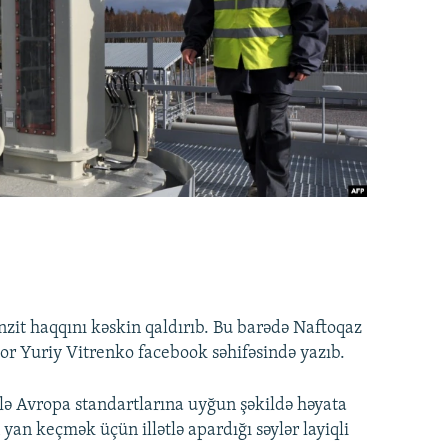
zit haqqını kəskin qaldırıb. Bu barədə Naftoqaz
tor Yuriy Vitrenko facebook səhifəsində yazıb.
ilə Avropa standartlarına uyğun şəkildə həyata
n keçmək üçün illətlə apardığı səylər layiqli