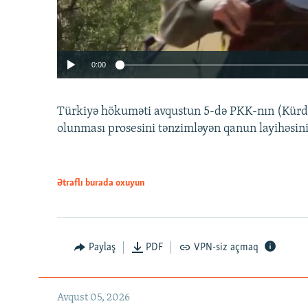
0:00
Türkiyə hökuməti avqustun 5-də PKK-nın (Kürdüs
olunması prosesini tənzimləyən qanun layihəsin
Ətraflı burada oxuyun
Auto
240p
720p
Paylaş
PDF
VPN-siz açmaq
Avqust 05, 2026