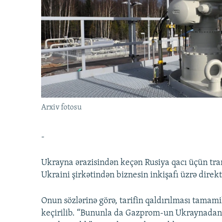
İNFOQRAFIKA
AZƏRBAYCAN ƏDƏBIYYATI KITABXANASI
MISSIYAMIZ
KARIKATURA
İSLAM VƏ DEMOKRATIYA
PEŞƏ ETIKASI VƏ JURNALISTIKA
STANDARTLARIMIZ
İZ - MƏDƏNIYYƏT PROQRAMI
MATERIALLARIMIZDAN ISTIFADƏ
AZADLIQRADIOSU MOBIL TELEFONUNUZDA
BIZIMLƏ ƏLAQƏ
XƏBƏR BÜLLETENLƏRIMIZ
Arxiv fotosu
-
Ukrayna ərazisindən keçən Rusiya qacı üçün tran
Ukraini şirkətindən biznesin inkişafı üzrə direk
Onun sözlərinə görə, tarifin qaldırılması tamam
keçirilib. “Bununla da Gazprom-un Ukraynadan ya