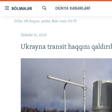
Keçid
DÜNYA XƏBƏRLƏRI
BÖLMƏLƏR
linkləri
Axtar
Əsas
2026, 08 Avqust, şənbə, Bakı vaxtı 00:37
GÜNDƏM
məzmuna
#İZAHLA
qayıt
Dekabr 31, 2015
Əsas
KORRUPSIOMETR
naviqasiyaya
Ukrayna transit haqqını qaldırı
#ƏSLINDƏ
qayıt
Axtarışa
FƏRQƏ BAX
keç
QANUNI DOĞRU
ARAŞDIRMA
MULTIMEDIA
RADIO ARXIV
VIDEO
HAQQIMIZDA
FOTOQALEREYA
OXU ZALI