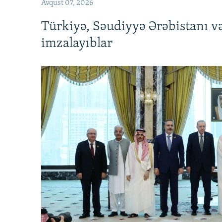
Avqust 07, 2026
Türkiyə, Səudiyyə Ərəbistanı v
imzalayıblar