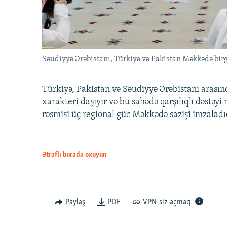
Səudiyyə Ərəbistanı, Türkiyə və Pakistan Məkkədə birg
Türkiyə, Pakistan və Səudiyyə Ərəbistanı arası
xarakteri daşıyır və bu sahədə qarşılıqlı dəstəy
rəsmisi üç regional güc Məkkədə sazişi imzaladı
Ətraflı burada oxuyun
Paylaş
PDF
VPN-siz açmaq