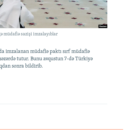
ə müdafiə sazişi imzalayıblar
nda imzalanan müdafiə paktı sırf müdafiə
i nəzərdə tutur. Bunu avqustun 7-də Türkiyə
qdan sonra bildirib.