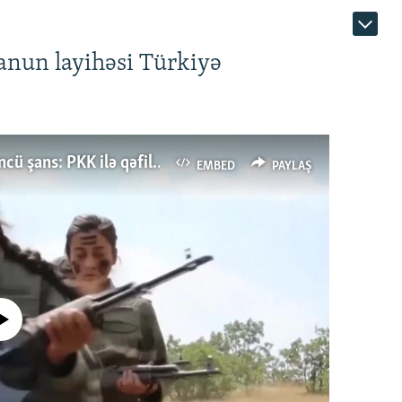
anun layihəsi Türkiyə
Türkiyənin dönüş nöqtəsi, ya Ərdoğana üçüncü şans: PKK ilə qəfil barışıq nə deməkdir?
EMBED
PAYLAŞ
currently available