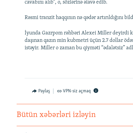
cavabını alıb”, o, sözlərinə əlavə edib.
Rəsmi tranzit haqqının nə qədər artırıldığını bil
İyunda Gazrpom rəhbəri Alexei Miller deyirdi 
daşınan qazın min kubmetri üçün 2.7 dollar ödə
istəyir. Miller o zaman bu qiyməti “ədalətsiz” ad
Paylaş
VPN-siz açmaq
Bütün xəbərləri izləyin