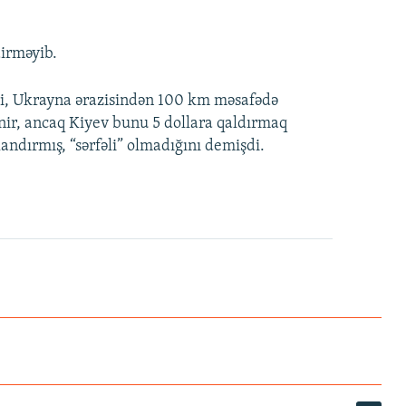
dirməyib.
ki, Ukrayna ərazisindən 100 km məsafədə
nir, ancaq Kiyev bunu 5 dollara qaldırmaq
landırmış, “sərfəli” olmadığını demişdi.