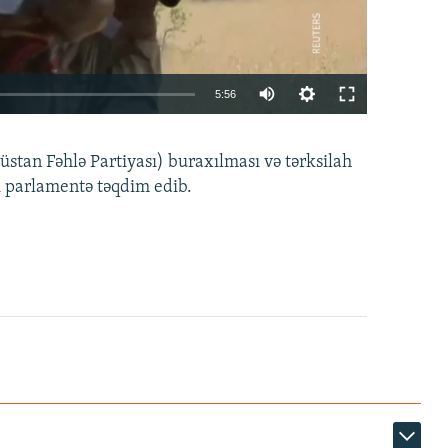
Auto
5:56
240p
EMBED
PAYLAŞ
tan Fəhlə Partiyası) buraxılması və tərksilah
360p
i parlamentə təqdim edib.
480p
720p
1080p
360p
480p
1080p