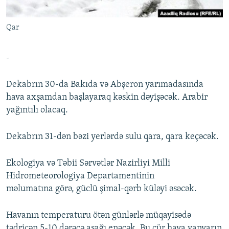
İNFOQRAFIKA
AZƏRBAYCAN ƏDƏBIYYATI KITABXANASI
MISSIYAMIZ
BIZI IZLƏ
Qar
KARIKATURA
İSLAM VƏ DEMOKRATIYA
PEŞƏ ETIKASI VƏ JURNALISTIKA STANDARTLARIMIZ
İZ - MƏDƏNIYYƏT PROQRAMI
MATERIALLARIMIZDAN ISTIFADƏ
-
AZADLIQRADIOSU MOBIL TELEFONUNUZDA
RFE/RL-in bütün saytları
BIZIMLƏ ƏLAQƏ
Dekabrın 30-da Bakıda və Abşeron yarımadasında
hava axşamdan başlayaraq kəskin dəyişəcək. Arabir
XƏBƏR BÜLLETENLƏRIMIZ
yağıntılı olacaq.
Dekabrın 31-dən bəzi yerlərdə sulu qara, qara keçəcək.
Ekologiya və Təbii Sərvətlər Nazirliyi Milli
Hidrometeorologiya Departamentinin
məlumatına görə, güclü şimal-qərb küləyi əsəcək.
Havanın temperaturu ötən günlərlə müqayisədə
tədricən 5-10 dərəcə aşağı enəcək. Bu cür hava yanvarın