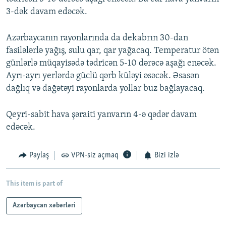
3-dək davam edəcək.
Azərbaycanın rayonlarında da dekabrın 30-dan
fasilələrlə yağış, sulu qar, qar yağacaq. Temperatur ötən
günlərlə müqayisədə tədricən 5-10 dərəcə aşağı enəcək.
Ayrı-ayrı yerlərdə güclü qərb küləyi əsəcək. Əsasən
dağlıq və dağətəyi rayonlarda yollar buz bağlayacaq.
Qeyri-sabit hava şəraiti yanvarın 4-ə qədər davam
edəcək.
Paylaş
VPN-siz açmaq
Bizi izlə
This item is part of
Azərbaycan xəbərləri