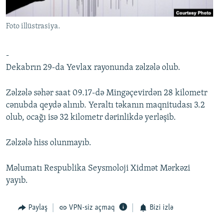
İNFOQRAFIKA
AZƏRBAYCAN ƏDƏBIYYATI KITABXANASI
MISSIYAMIZ
BIZI IZLƏ
Foto illüstrasiya.
KARIKATURA
İSLAM VƏ DEMOKRATIYA
PEŞƏ ETIKASI VƏ JURNALISTIKA STANDARTLARIMIZ
İZ - MƏDƏNIYYƏT PROQRAMI
MATERIALLARIMIZDAN ISTIFADƏ
-
AZADLIQRADIOSU MOBIL TELEFONUNUZDA
RFE/RL-in bütün saytları
Dekabrın 29-da Yevlax rayonunda zəlzələ olub.
BIZIMLƏ ƏLAQƏ
Zəlzələ səhər saat 09.17-də Mingəçevirdən 28 kilometr
XƏBƏR BÜLLETENLƏRIMIZ
cənubda qeydə alınıb. Yeraltı təkanın maqnitudası 3.2
olub, ocağı isə 32 kilometr dərinlikdə yerləşib.
Zəlzələ hiss olunmayıb.
Məlumatı Respublika Seysmoloji Xidmət Mərkəzi
yayıb.
Paylaş
VPN-siz açmaq
Bizi izlə