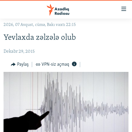
Keçid
linkləri
Əsas
2026, 07 Avqust, cümə, Bakı vaxtı 22:15
məzmuna
GÜNDƏM
Yevlaxda zəlzələ olub
qayıt
#İZAHLA
Əsas
Dekabr 29, 2015
KORRUPSIOMETR
naviqasiyaya
qayıt
#ƏSLINDƏ
Paylaş
VPN-siz açmaq
Axtarışa
FƏRQƏ BAX
keç
QANUNI DOĞRU
ARAŞDIRMA
MULTIMEDIA
RADIO ARXIV
VIDEO
HAQQIMIZDA
FOTOQALEREYA
OXU ZALI