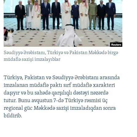
Səudiyyə Ərəbistanı, Türkiyə və Pakistan Məkkədə birgə
müdafiə sazişi imzalayıblar
Türkiyə, Pakistan və Səudiyyə Ərəbistanı arasında
imzalanan müdafiə paktı sırf müdafiə xarakteri
daşıyır və bu sahədə qarşılıqlı dəstəyi nəzərdə
tutur. Bunu avqustun 7-də Türkiyə rəsmisi üç
regional güc Məkkədə sazişi imzaladıqdan sonra
bildirib.