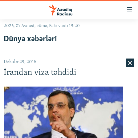
Keçid
linkləri
Əsas
2026, 07 Avqust, cümə, Bakı vaxtı 19:20
məzmuna
GÜNDƏM
Dünya xəbərləri
qayıt
#İZAHLA
Əsas
KORRUPSIOMETR
naviqasiyaya
Dekabr 29, 2015
qayıt
#ƏSLINDƏ
Axtarışa
İrandan viza təhdidi
FƏRQƏ BAX
keç
QANUNI DOĞRU
ARAŞDIRMA
MULTIMEDIA
RADIO ARXIV
VIDEO
HAQQIMIZDA
FOTOQALEREYA
OXU ZALI