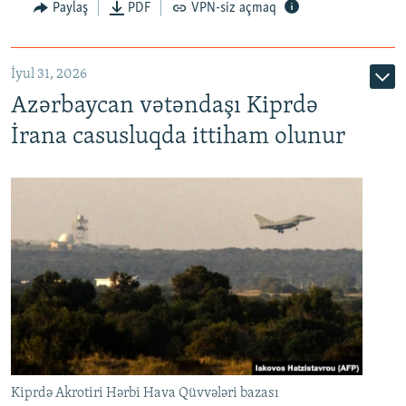
Paylaş
PDF
VPN-siz açmaq
İyul 31, 2026
Azərbaycan vətəndaşı Kiprdə
İrana casusluqda ittiham olunur
Kiprdə Akrotiri Hərbi Hava Qüvvələri bazası