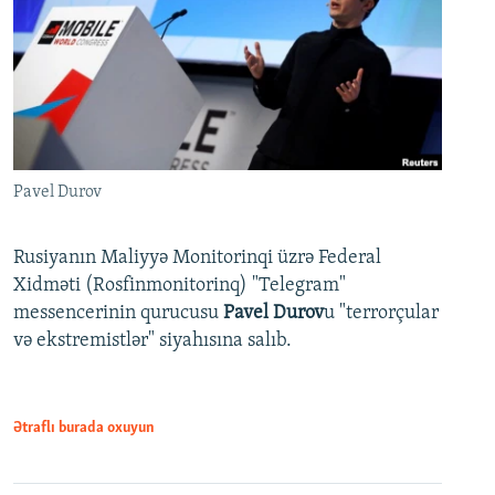
Pavel Durov
Rusiyanın Maliyyə Monitorinqi üzrə Federal
Xidməti (Rosfinmonitorinq) "Telegram"
messencerinin qurucusu
Pavel Durov
u "terrorçular
və ekstremistlər" siyahısına salıb.
Ətraflı burada oxuyun