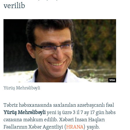
verilib
Yürüş Mehrəlibəyli
Təbriz həbsxanasında saxlanılan azərbaycanlı fəal
Yürüş Mehrəlibəyli
yeni iş üzrə 3 il 7 ay 17 gün həbs
cəzasına məhkum edilib. Xəbəri İnsan Haqları
Fəallarının Xəbər Agentliyi (
HRANA
) yayıb.