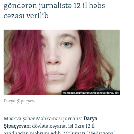
göndərən jurnalistə 12 il həbs
cəzası verilib
Darya Şipaçyova
Moskva şəhər Məhkəməsi jurnalist
Darya
Şipaçyova
nı dövlətə xəyanət işi üzrə 12 il
azadlıqdan məhrum edib. Məlumatı "Mediazona"