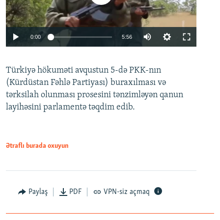
Auto
0:00
5:56
240p
Türkiyə hökuməti avqustun 5-də PKK-nın
360p
(Kürdüstan Fəhlə Partiyası) buraxılması və
480p
Auto
240p
360p
480p
tərksilah olunması prosesini tənzimləyən qanun
720p
layihəsini parlamentə təqdim edib.
720p
1080p
1080p
Ətraflı burada oxuyun
Paylaş
PDF
VPN-siz açmaq