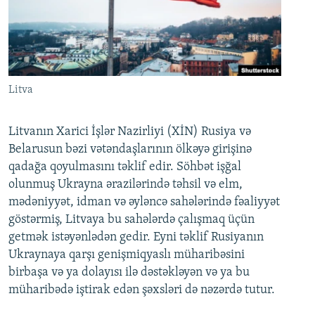
Litva
Litvanın Xarici İşlər Nazirliyi (XİN) Rusiya və
Belarusun bəzi vətəndaşlarının ölkəyə girişinə
qadağa qoyulmasını təklif edir. Söhbət işğal
olunmuş Ukrayna ərazilərində təhsil və elm,
mədəniyyət, idman və əyləncə sahələrində fəaliyyət
göstərmiş, Litvaya bu sahələrdə çalışmaq üçün
getmək istəyənlədən gedir. Eyni təklif Rusiyanın
Ukraynaya qarşı genişmiqyaslı müharibəsini
birbaşa və ya dolayısı ilə dəstəkləyən və ya bu
müharibədə iştirak edən şəxsləri də nəzərdə tutur.