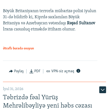
Böyük Britaniyanın terrorla mübarizə polisi iyulun
31-də bildirib ki, Kiprdə saxlanılan Böyük
Britaniya və Azərbaycan vətəndaşı
Rəşad Sultanov
İrana casusluq etməkdə ittiham olunur.
Ətraflı burada oxuyun
Paylaş
PDF
VPN-siz açmaq
İyul 31, 2026
Təbrizdə fəal Yürüş
Mehrəlibəyliyə yeni həbs cəzası