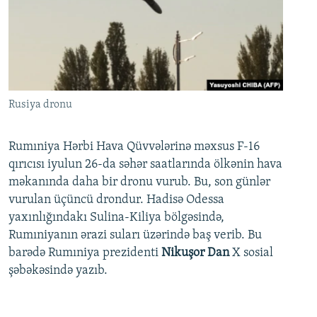
Rusiya dronu
Rumıniya Hərbi Hava Qüvvələrinə məxsus F-16
qırıcısı iyulun 26-da səhər saatlarında ölkənin hava
məkanında daha bir dronu vurub. Bu, son günlər
vurulan üçüncü drondur. Hadisə Odessa
yaxınlığındakı Sulina-Kiliya bölgəsində,
Rumıniyanın ərazi suları üzərində baş verib. Bu
barədə Rumıniya prezidenti
Nikuşor Dan
X sosial
şəbəkəsində yazıb.