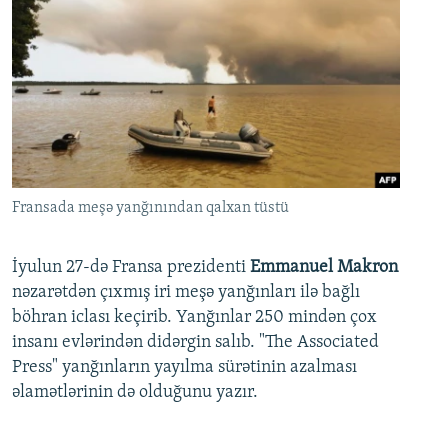
Fransada meşə yanğınından qalxan tüstü
İyulun 27-də Fransa prezidenti
Emmanuel Makron
nəzarətdən çıxmış iri meşə yanğınları ilə bağlı
böhran iclası keçirib. Yanğınlar 250 mindən çox
insanı evlərindən didərgin salıb. "The Associated
Press" yanğınların yayılma sürətinin azalması
əlamətlərinin də olduğunu yazır.