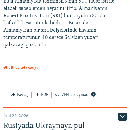
Bu il Almaniyada təxminən 9 min 800 nəfər isti ilə
əlaqəli səbəblərdən həyatını itirib. Almaniyanın
Robert Kox İnstitutu (RKI) bunu iyulun 30-da
həftəlik hesabatında bildirib. Bu arada
Almaniyanın bir sıra bölgələrində havanın
temperaturunun 40 dərəcə Selsidən yuxarı
qalxacağı gözlənilir.
Ətraflı burada oxuyun
Paylaş
PDF
VPN-siz açmaq
İyul 29, 2026
Rusiyada Ukraynaya pul