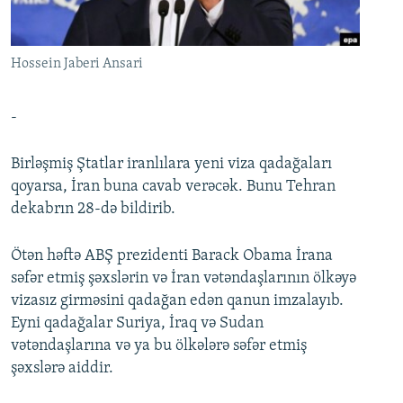
İNFOQRAFIKA
AZƏRBAYCAN ƏDƏBIYYATI KITABXANASI
MISSIYAMIZ
BIZI IZLƏ
KARIKATURA
İSLAM VƏ DEMOKRATIYA
PEŞƏ ETIKASI VƏ JURNALISTIKA STANDARTLARIMIZ
Hossein Jaberi Ansari
İZ - MƏDƏNIYYƏT PROQRAMI
MATERIALLARIMIZDAN ISTIFADƏ
AZADLIQRADIOSU MOBIL TELEFONUNUZDA
RFE/RL-in bütün saytları
-
BIZIMLƏ ƏLAQƏ
Birləşmiş Ştatlar iranlılara yeni viza qadağaları
XƏBƏR BÜLLETENLƏRIMIZ
qoyarsa, İran buna cavab verəcək. Bunu Tehran
dekabrın 28-də bildirib.
Ötən həftə ABŞ prezidenti Barack Obama İrana
səfər etmiş şəxslərin və İran vətəndaşlarının ölkəyə
vizasız girməsini qadağan edən qanun imzalayıb.
Eyni qadağalar Suriya, İraq və Sudan
vətəndaşlarına və ya bu ölkələrə səfər etmiş
şəxslərə aiddir.