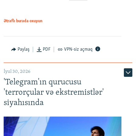
Ətraflı burada oxuyun
Paylaş
PDF
VPN-siz açmaq
İyul 30, 2026
'Telegram'ın qurucusu
'terrorçular və ekstremistlər'
siyahısında