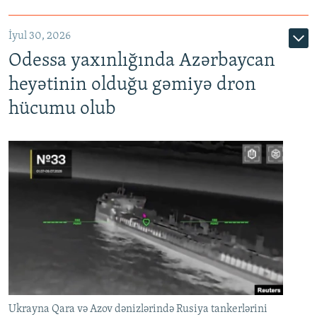
İyul 30, 2026
Odessa yaxınlığında Azərbaycan
heyətinin olduğu gəmiyə dron
hücumu olub
Ukrayna Qara və Azov dənizlərində Rusiya tankerlərini