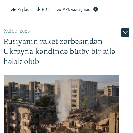
Paylaş
PDF
VPN-siz açmaq
İyul 30, 2026
Rusiyanın raket zərbəsindən
Ukrayna kəndində bütöv bir ailə
həlak olub