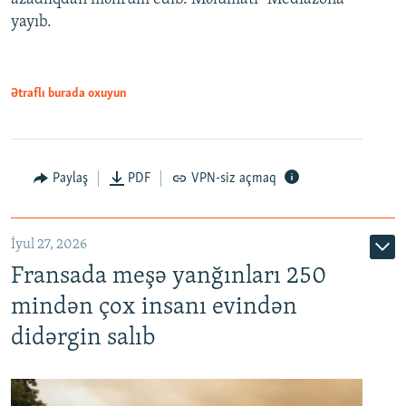
yayıb.
Ətraflı burada oxuyun
Paylaş
PDF
VPN-siz açmaq
İyul 27, 2026
Fransada meşə yanğınları 250
mindən çox insanı evindən
didərgin salıb