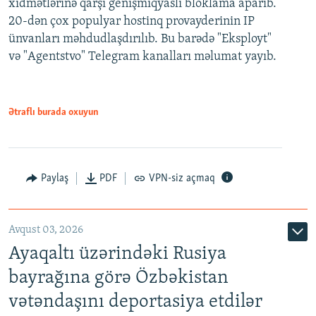
xidmətlərinə qarşı genişmiqyaslı bloklama aparıb.
20-dən çox populyar hostinq provayderinin IP
ünvanları məhdudlaşdırılıb. Bu barədə "Eksployt"
və "Agentstvo" Telegram kanalları məlumat yayıb.
Ətraflı burada oxuyun
Paylaş
PDF
VPN-siz açmaq
Avqust 03, 2026
Ayaqaltı üzərindəki Rusiya
bayrağına görə Özbəkistan
vətəndaşını deportasiya etdilər