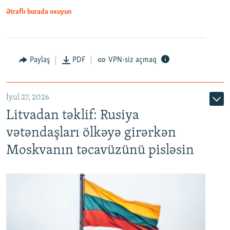
Ətraflı burada oxuyun
Paylaş
PDF
VPN-siz açmaq
İyul 27, 2026
Litvadan təklif: Rusiya
vətəndaşları ölkəyə girərkən
Moskvanın təcavüzünü pisləsin