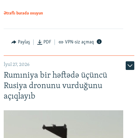
Ətraflı burada oxuyun
Paylaş
PDF
VPN-siz açmaq
İyul 27, 2026
Rumıniya bir həftədə üçüncü
Rusiya dronunu vurduğunu
açıqlayıb