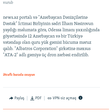
vurub
news.az portalı və "Azərbaycan Dənizçilərinə
Dəstək" İctimai Birliyinin sədri İlham Nəsirovun
yaydığı məlumata görə, Odessa limanı yaxınlığında
göyərtəsində 12 Azərbaycan və bir Türkiyə
vətəndaşı olan quru yük gəmisi hücuma məruz
qalıb. "Albatros Corporation" şirkətinə məxsus
"ATA-2" adlı gəmiyə üç dron zərbəsi endirilib.
Ətraflı burada oxuyun
Paylaş
PDF
VPN-siz açmaq