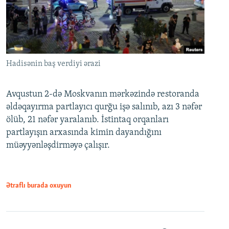
Hadisənin baş verdiyi ərazi
Avqustun 2-də Moskvanın mərkəzində restoranda
əldəqayırma partlayıcı qurğu işə salınıb, azı 3 nəfər
ölüb, 21 nəfər yaralanıb. İstintaq orqanları
partlayışın arxasında kimin dayandığını
müəyyənləşdirməyə çalışır.
Ətraflı burada oxuyun