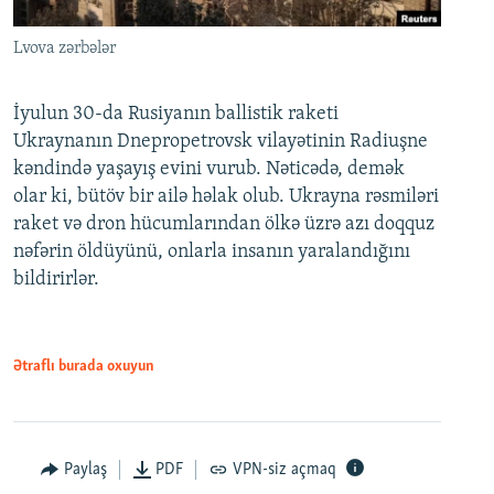
Lvova zərbələr
İyulun 30-da Rusiyanın ballistik raketi
Ukraynanın Dnepropetrovsk vilayətinin Radiuşne
kəndində yaşayış evini vurub. Nəticədə, demək
olar ki, bütöv bir ailə həlak olub. Ukrayna rəsmiləri
raket və dron hücumlarından ölkə üzrə azı doqquz
nəfərin öldüyünü, onlarla insanın yaralandığını
bildirirlər.
Ətraflı burada oxuyun
Paylaş
PDF
VPN-siz açmaq