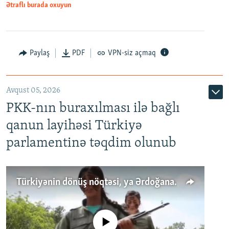
Ətraflı burada oxuyun
Paylaş
PDF
VPN-siz açmaq
Avqust 05, 2026
PKK-nın buraxılması ilə bağlı
qanun layihəsi Türkiyə
parlamentinə təqdim olunub
Türkiyənin dönüş nöqtəsi, ya Ərdoğana üçüncü şans: PKK ilə qəfil barışıq nə deməkdir?
No media source currently available