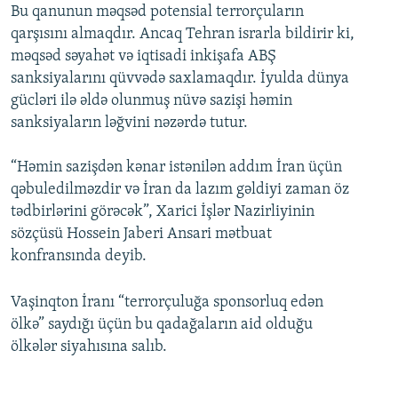
Bu qanunun məqsəd potensial terrorçuların
qarşısını almaqdır. Ancaq Tehran israrla bildirir ki,
məqsəd səyahət və iqtisadi inkişafa ABŞ
sanksiyalarını qüvvədə saxlamaqdır. İyulda dünya
gücləri ilə əldə olunmuş nüvə sazişi həmin
sanksiyaların ləğvini nəzərdə tutur.
“Həmin sazişdən kənar istənilən addım İran üçün
qəbuledilməzdir və İran da lazım gəldiyi zaman öz
tədbirlərini görəcək”, Xarici İşlər Nazirliyinin
sözçüsü Hossein Jaberi Ansari mətbuat
konfransında deyib.
Vaşinqton İranı “terrorçuluğa sponsorluq edən
ölkə” saydığı üçün bu qadağaların aid olduğu
ölkələr siyahısına salıb.