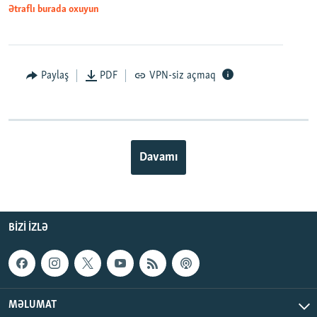
Ətraflı burada oxuyun
Paylaş
PDF
VPN-siz açmaq
Davamı
BIZI IZLƏ
MƏLUMAT