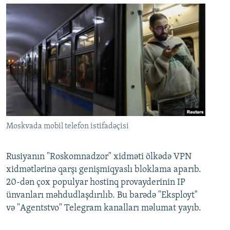
Moskvada mobil telefon istifadəçisi
Rusiyanın "Roskomnadzor" xidməti ölkədə VPN
xidmətlərinə qarşı genişmiqyaslı bloklama aparıb.
20-dən çox populyar hostinq provayderinin IP
ünvanları məhdudlaşdırılıb. Bu barədə "Eksployt"
və "Agentstvo" Telegram kanalları məlumat yayıb.