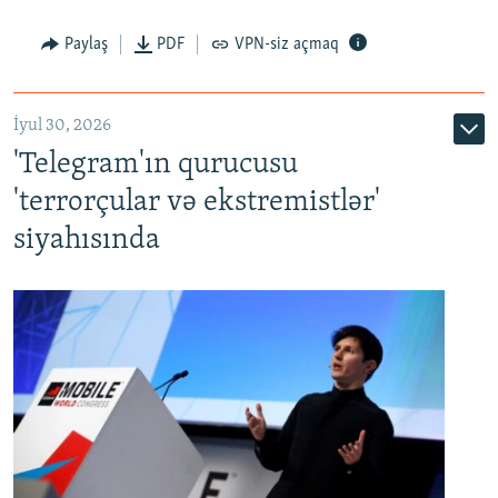
Paylaş
PDF
VPN-siz açmaq
İyul 30, 2026
'Telegram'ın qurucusu
'terrorçular və ekstremistlər'
siyahısında