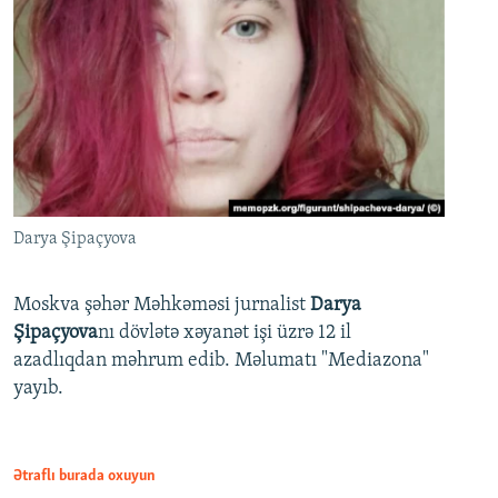
Darya Şipaçyova
Moskva şəhər Məhkəməsi jurnalist
Darya
Şipaçyova
nı dövlətə xəyanət işi üzrə 12 il
azadlıqdan məhrum edib. Məlumatı "Mediazona"
yayıb.
Ətraflı burada oxuyun