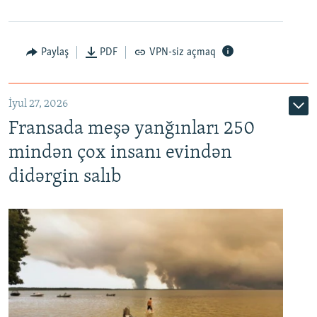
Paylaş
PDF
VPN-siz açmaq
İyul 27, 2026
Fransada meşə yanğınları 250
mindən çox insanı evindən
didərgin salıb