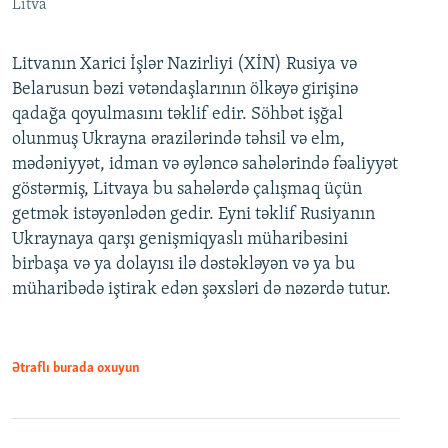
Litva
Litvanın Xarici İşlər Nazirliyi (XİN) Rusiya və
Belarusun bəzi vətəndaşlarının ölkəyə girişinə
qadağa qoyulmasını təklif edir. Söhbət işğal
olunmuş Ukrayna ərazilərində təhsil və elm,
mədəniyyət, idman və əyləncə sahələrində fəaliyyət
göstərmiş, Litvaya bu sahələrdə çalışmaq üçün
getmək istəyənlədən gedir. Eyni təklif Rusiyanın
Ukraynaya qarşı genişmiqyaslı müharibəsini
birbaşa və ya dolayısı ilə dəstəkləyən və ya bu
müharibədə iştirak edən şəxsləri də nəzərdə tutur.
Ətraflı burada oxuyun