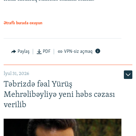
Ətraflı burada oxuyun
Paylaş
PDF
VPN-siz açmaq
İyul 31, 2026
Təbrizdə fəal Yürüş
Mehrəlibəyliyə yeni həbs cəzası
verilib