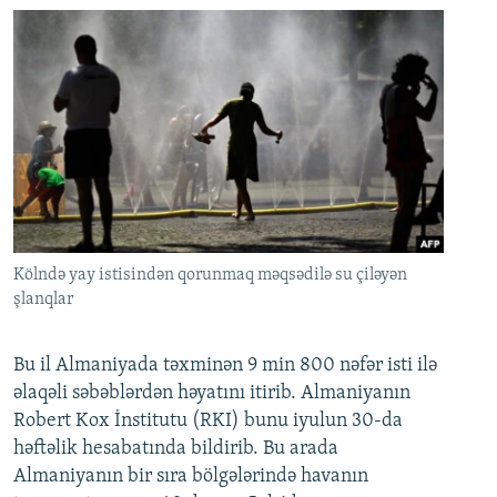
Kölndə yay istisindən qorunmaq məqsədilə su çiləyən
şlanqlar
Bu il Almaniyada təxminən 9 min 800 nəfər isti ilə
əlaqəli səbəblərdən həyatını itirib. Almaniyanın
Robert Kox İnstitutu (RKI) bunu iyulun 30-da
həftəlik hesabatında bildirib. Bu arada
Almaniyanın bir sıra bölgələrində havanın