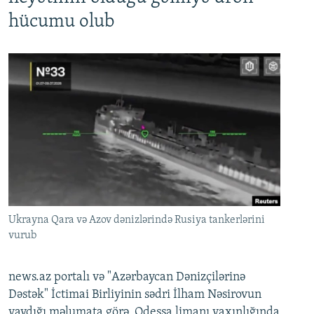
hücumu olub
Ukrayna Qara və Azov dənizlərində Rusiya tankerlərini
vurub
news.az portalı və "Azərbaycan Dənizçilərinə
Dəstək" İctimai Birliyinin sədri İlham Nəsirovun
yaydığı məlumata görə, Odessa limanı yaxınlığında