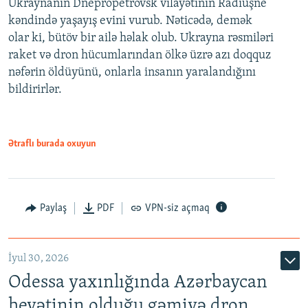
Ukraynanın Dnepropetrovsk vilayətinin Radiuşne
kəndində yaşayış evini vurub. Nəticədə, demək
olar ki, bütöv bir ailə həlak olub. Ukrayna rəsmiləri
raket və dron hücumlarından ölkə üzrə azı doqquz
nəfərin öldüyünü, onlarla insanın yaralandığını
bildirirlər.
Ətraflı burada oxuyun
Paylaş
PDF
VPN-siz açmaq
İyul 30, 2026
Odessa yaxınlığında Azərbaycan
heyətinin olduğu gəmiyə dron