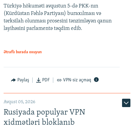
Türkiyə hökuməti avqustun 5-də PKK-nın
360p
(Kürdüstan Fəhlə Partiyası) buraxılması və
480p
Auto
240p
360p
480p
tərksilah olunması prosesini tənzimləyən qanun
720p
layihəsini parlamentə təqdim edib.
720p
1080p
1080p
Ətraflı burada oxuyun
Paylaş
PDF
VPN-siz açmaq
Avqust 05, 2026
Rusiyada populyar VPN
xidmətləri bloklanıb