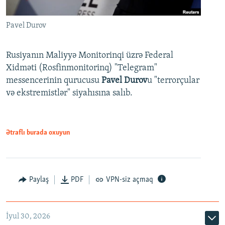
Pavel Durov
Rusiyanın Maliyyə Monitorinqi üzrə Federal
Xidməti (Rosfinmonitorinq) "Telegram"
messencerinin qurucusu
Pavel Durov
u "terrorçular
və ekstremistlər" siyahısına salıb.
Ətraflı burada oxuyun
Paylaş
PDF
VPN-siz açmaq
İyul 30, 2026