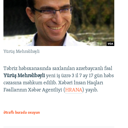
Yürüş Mehrəlibəyli
Təbriz həbsxanasında saxlanılan azərbaycanlı fəal
Yürüş Mehrəlibəyli
yeni iş üzrə 3 il 7 ay 17 gün həbs
cəzasına məhkum edilib. Xəbəri İnsan Haqları
Fəallarının Xəbər Agentliyi (
HRANA
) yayıb.
Ətraflı burada oxuyun