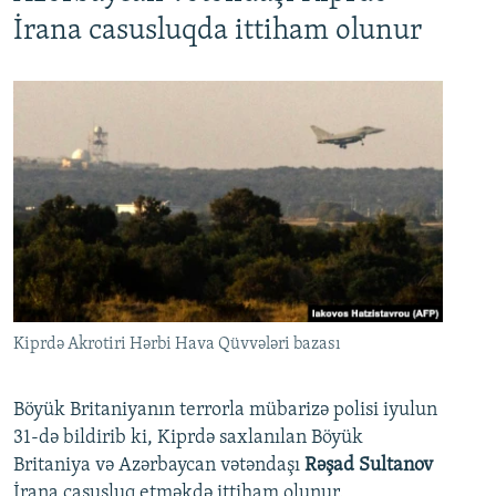
İrana casusluqda ittiham olunur
Kiprdə Akrotiri Hərbi Hava Qüvvələri bazası
Böyük Britaniyanın terrorla mübarizə polisi iyulun
31-də bildirib ki, Kiprdə saxlanılan Böyük
Britaniya və Azərbaycan vətəndaşı
Rəşad Sultanov
İrana casusluq etməkdə ittiham olunur.