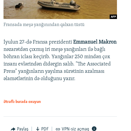
Fransada meşə yanğınından qalxan tüstü
İyulun 27-də Fransa prezidenti
Emmanuel Makron
nəzarətdən çıxmış iri meşə yanğınları ilə bağlı
böhran iclası keçirib. Yanğınlar 250 mindən çox
insanı evlərindən didərgin salıb. "The Associated
Press" yanğınların yayılma sürətinin azalması
əlamətlərinin də olduğunu yazır.
Ətraflı burada oxuyun
Paylaş
PDF
VPN-siz açmaq