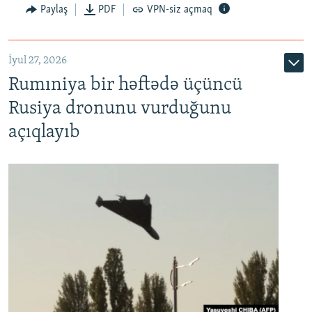
Paylaş
PDF
VPN-siz açmaq
İyul 27, 2026
Rumıniya bir həftədə üçüncü
Rusiya dronunu vurduğunu
açıqlayıb