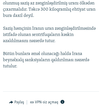
olunmuş saziş az zənginləşdirilmiş uranı ölkədən
çıxarmalıdır. Təkcə 300 kiloqramlıq ehtiyat uran
bura daxil deyil.
Saziş həmçinin İranın uran zənginləşdirilməsində
istifadə olunan sentrifuqaların kəskin
azaldılmasını nəzərdə tutur.
Bütün bunlara əməl olunacağı halda İrana
beynəlxalq sanksiyaların qaldırılması nəzərdə
tutulur.
Paylaş
VPN-siz açmaq