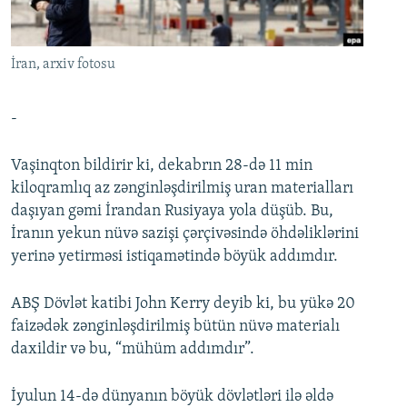
İNFOQRAFIKA
AZƏRBAYCAN ƏDƏBIYYATI KITABXANASI
MISSIYAMIZ
BIZI IZLƏ
KARIKATURA
İSLAM VƏ DEMOKRATIYA
PEŞƏ ETIKASI VƏ JURNALISTIKA STANDARTLARIMIZ
İran, arxiv fotosu
İZ - MƏDƏNIYYƏT PROQRAMI
MATERIALLARIMIZDAN ISTIFADƏ
AZADLIQRADIOSU MOBIL TELEFONUNUZDA
RFE/RL-in bütün saytları
-
BIZIMLƏ ƏLAQƏ
Vaşinqton bildirir ki, dekabrın 28-də 11 min
XƏBƏR BÜLLETENLƏRIMIZ
kiloqramlıq az zənginləşdirilmiş uran materialları
daşıyan gəmi İrandan Rusiyaya yola düşüb. Bu,
İranın yekun nüvə sazişi çərçivəsində öhdəliklərini
yerinə yetirməsi istiqamətində böyük addımdır.
ABŞ Dövlət katibi John Kerry deyib ki, bu yükə 20
faizədək zənginləşdirilmiş bütün nüvə materialı
daxildir və bu, “mühüm addımdır”.
İyulun 14-də dünyanın böyük dövlətləri ilə əldə