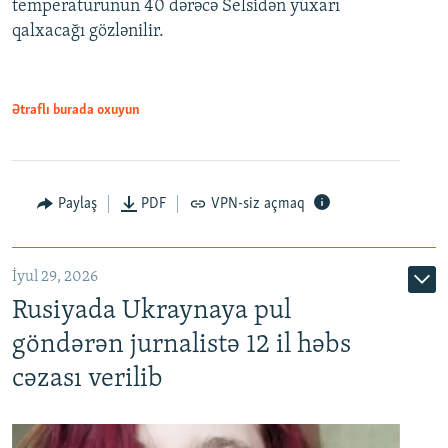
temperaturunun 40 dərəcə Selsidən yuxarı
qalxacağı gözlənilir.
Ətraflı burada oxuyun
Paylaş
PDF
VPN-siz açmaq
İyul 29, 2026
Rusiyada Ukraynaya pul
göndərən jurnalistə 12 il həbs
cəzası verilib