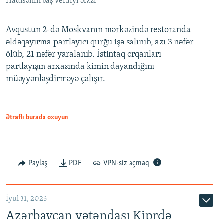
Hadisənin baş verdiyi ərazi
Avqustun 2-də Moskvanın mərkəzində restoranda
əldəqayırma partlayıcı qurğu işə salınıb, azı 3 nəfər
ölüb, 21 nəfər yaralanıb. İstintaq orqanları
partlayışın arxasında kimin dayandığını
müəyyənləşdirməyə çalışır.
Ətraflı burada oxuyun
Paylaş
PDF
VPN-siz açmaq
İyul 31, 2026
Azərbaycan vətəndaşı Kiprdə