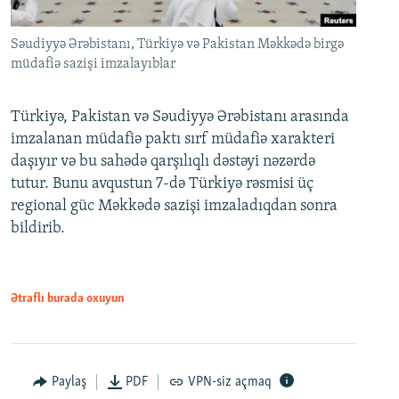
Səudiyyə Ərəbistanı, Türkiyə və Pakistan Məkkədə birgə
müdafiə sazişi imzalayıblar
Türkiyə, Pakistan və Səudiyyə Ərəbistanı arasında
imzalanan müdafiə paktı sırf müdafiə xarakteri
daşıyır və bu sahədə qarşılıqlı dəstəyi nəzərdə
tutur. Bunu avqustun 7-də Türkiyə rəsmisi üç
regional güc Məkkədə sazişi imzaladıqdan sonra
bildirib.
Ətraflı burada oxuyun
Paylaş
PDF
VPN-siz açmaq