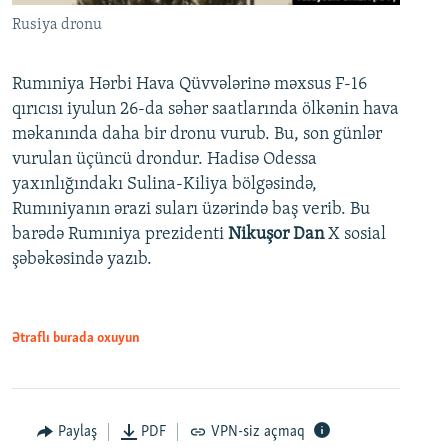
Rusiya dronu
Rumıniya Hərbi Hava Qüvvələrinə məxsus F-16
qırıcısı iyulun 26-da səhər saatlarında ölkənin hava
məkanında daha bir dronu vurub. Bu, son günlər
vurulan üçüncü drondur. Hadisə Odessa
yaxınlığındakı Sulina-Kiliya bölgəsində,
Rumıniyanın ərazi suları üzərində baş verib. Bu
barədə Rumıniya prezidenti
Nikuşor Dan
X sosial
şəbəkəsində yazıb.
Ətraflı burada oxuyun
Paylaş
PDF
VPN-siz açmaq