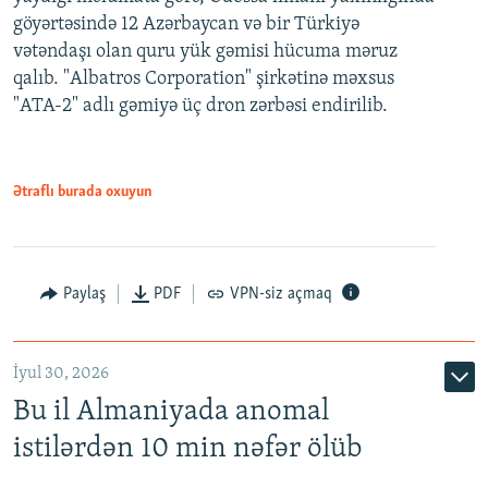
göyərtəsində 12 Azərbaycan və bir Türkiyə
vətəndaşı olan quru yük gəmisi hücuma məruz
qalıb. "Albatros Corporation" şirkətinə məxsus
"ATA-2" adlı gəmiyə üç dron zərbəsi endirilib.
Ətraflı burada oxuyun
Paylaş
PDF
VPN-siz açmaq
İyul 30, 2026
Bu il Almaniyada anomal
istilərdən 10 min nəfər ölüb