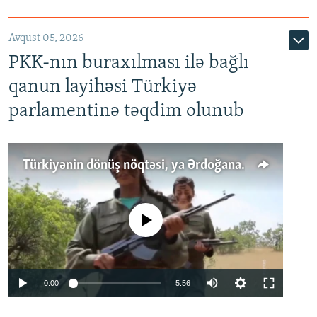
Avqust 05, 2026
PKK-nın buraxılması ilə bağlı
qanun layihəsi Türkiyə
parlamentinə təqdim olunub
Türkiyənin dönüş nöqtəsi, ya Ərdoğana üçüncü şans: PKK ilə qəfil barışıq nə deməkdir?
No media source currently available
Auto
0:00
5:56
240p