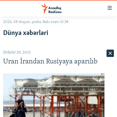
Keçid
linkləri
Əsas
2026, 08 Avqust, şənbə, Bakı vaxtı 10:38
məzmuna
GÜNDƏM
Dünya xəbərləri
qayıt
#İZAHLA
Əsas
KORRUPSIOMETR
naviqasiyaya
Dekabr 29, 2015
qayıt
#ƏSLINDƏ
Axtarışa
Uran İrandan Rusiyaya aparılıb
FƏRQƏ BAX
keç
QANUNI DOĞRU
ARAŞDIRMA
MULTIMEDIA
RADIO ARXIV
VIDEO
HAQQIMIZDA
FOTOQALEREYA
OXU ZALI