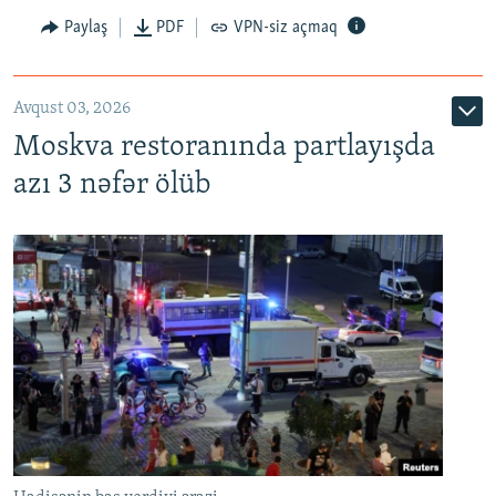
Paylaş
PDF
VPN-siz açmaq
Avqust 03, 2026
Moskva restoranında partlayışda
azı 3 nəfər ölüb