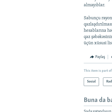
almayıblar.
Sabunçu rayon 
qazlaşdırılmas
hesablarına həl
qaz şəbəkəsinin
üçün xüsusi lise
Paylaş
This item is part of
Sosial
Rad
Buna da b
Sadə vətəndaşın i