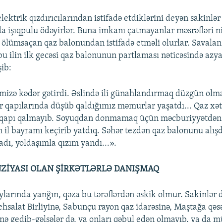
ektrik qızdırıcılarından istifadə etdiklərini deyən sakinlər
a işıqpulu ödəyirlər. Buna imkanı çatmayanlar məsrəfləri n
ölümsaçan qaz balonundan istifadə etməli olurlar. Savalan
bu ilin ilk gecəsi qaz balonunun partlaması nəticəsində azyaş
şib:
ləmizə kədər gətirdi. Əslində ili günahlandırmaq düzgün olma
dir qapılarında düşüb qaldığımız məmurlar yaşatdı... Qaz xət
qapı qalmayıb. Soyuqdan donmamaq üçün məcburiyyətdən 
ən il bayramı keçirib yatdıq. Səhər tezdən qaz balonunu alı
adı, yoldaşımla qızım yandı...».
NZİYASI OLAN ŞİRKƏTLƏRLƏ DANIŞMAQ
ylarında yanğın, qəza bu tərəflərdən əskik olmur. Sakinlər d
ehsalat Birliyinə, Sabunçu rayon qaz idarəsinə, Maştağa qəs
ə gedib-gəlsələr də, ya onları qəbul edən olmayıb, ya da 