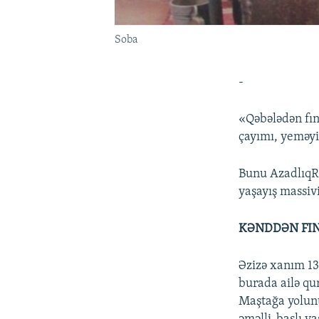
Soba
-
«Qəbələdən fın
çayımı, yeməyi
Bunu AzadlıqRa
yaşayış massiv
KƏNDDƏN FIN
Əzizə xanım 13 
burada ailə q
Maştağa yolunu