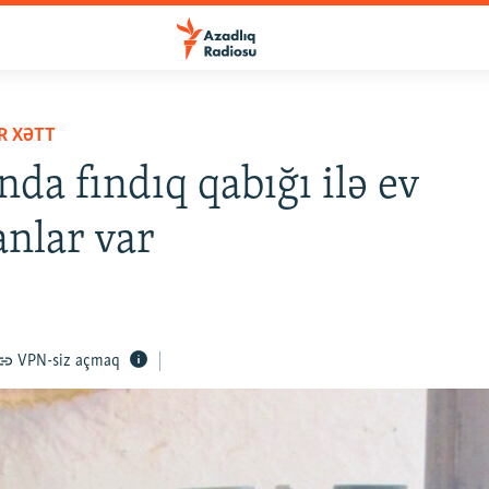
R XƏTT
nda fındıq qabığı ilə ev
anlar var
VPN-siz açmaq