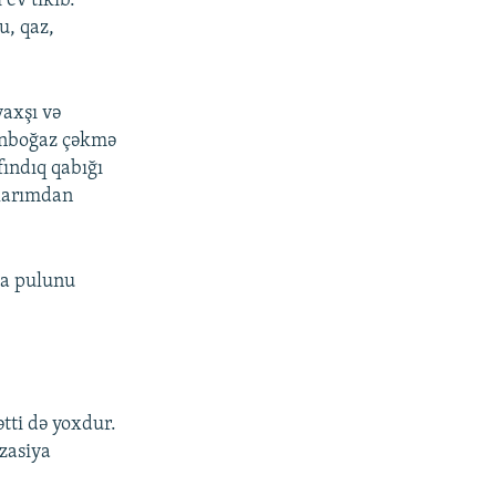
 ev tikib.
u, qaz,
axşı və
unboğaz çəkmə
ındıq qabığı
xlarımdan
 da pulunu
ətti də yoxdur.
izasiya