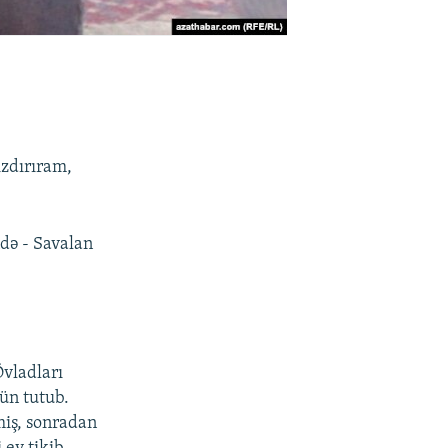
ızdırıram,
də - Savalan
Övladları
ün tutub.
miş, sonradan