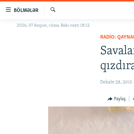
Keçid
BÖLMƏLƏR
linkləri
Axtar
Əsas
2026, 07 Avqust, cümə, Bakı vaxtı 18:12
GÜNDƏM
məzmuna
RADIO: QAYNA
#İZAHLA
qayıt
Əsas
Savala
KORRUPSIOMETR
naviqasiyaya
#ƏSLINDƏ
qayıt
qızdır
Axtarışa
FƏRQƏ BAX
keç
QANUNI DOĞRU
Dekabr 28, 2015
ARAŞDIRMA
Paylaş
MULTIMEDIA
RADIO ARXIV
VIDEO
HAQQIMIZDA
FOTOQALEREYA
OXU ZALI