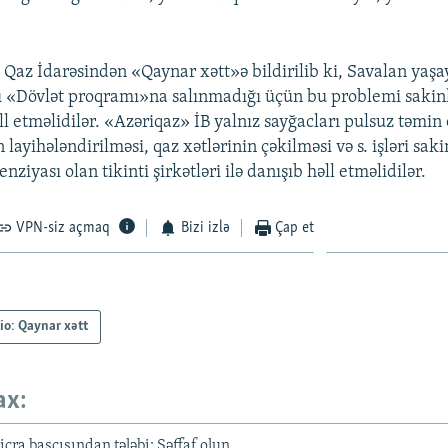
Qaz İdarəsindən «Qaynar xətt»ə bildirilib ki, Savalan yaşa
ı «Dövlət proqramı»na salınmadığı üçün bu problemi sakinl
l etməlidilər. «Azəriqaz» İB yalnız sayğacları pulsuz təmin 
 layihələndirilməsi, qaz xətlərinin çəkilməsi və s. işləri sak
nziyası olan tikinti şirkətləri ilə danışıb həll etməlidilər.
VPN-siz açmaq
Bizi izlə
Çap et
io: Qaynar xətt
ax:
cra başçısından tələbi: Şəffaf olun