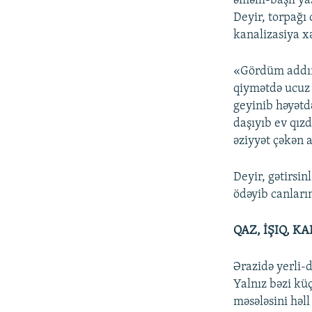
əməlli-başlı ya
Deyir, torpağı 
kanalizasiya xət
«Gördüm addımb
qiymətdə ucuz
geyinib həyətd
daşıyıb ev qız
əziyyət çəkən 
Deyir, gətirsin
ödəyib canların
QAZ, İŞIQ, 
Ərazidə yerli-d
Yalnız bəzi küç
məsələsini həl