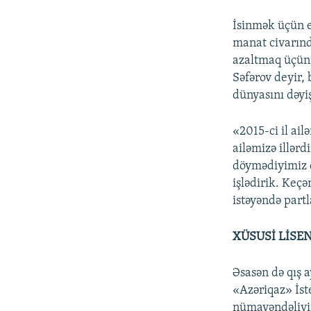
İsinmək üçün el
manat civarınd
azaltmaq üçün 
Səfərov deyir, 
dünyasını dəyi
«2015-ci il ai
ailəmizə illər
döymədiyimiz 
işlədirik. Keç
istəyəndə partl
XÜSUSİ LİSE
Əsasən də qış a
«Azəriqaz» İst
nümayəndəliyin