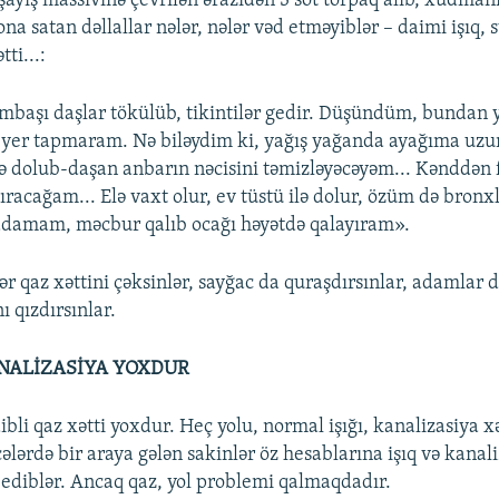
şayış massivinə çevrilən ərazidən 3 sot torpaq alıb, xudmani
ona satan dəllallar nələr, nələr vəd etməyiblər – daimi işıq, s
ti...:
aşı daşlar tökülüb, tikintilər gedir. Düşündüm, bundan y
 yer tapmaram. Nə biləydim ki, yağış yağanda ayağıma uz
ə dolub-daşan anbarın nəcisini təmizləyəcəyəm... Kənddən f
dıracağam... Elə vaxt olur, ev tüstü ilə dolur, özüm də bron
adamam, məcbur qalıb ocağı həyətdə qalayıram».
lər qaz xəttini çəksinlər, sayğac da quraşdırsınlar, adamlar
ı qızdırsınlar.
KANALİZASİYA YOXDUR
ibli qaz xətti yoxdur. Heç yolu, normal işığı, kanalizasiya x
ələrdə bir araya gələn sakinlər öz hesablarına işıq və kanal
l ediblər. Ancaq qaz, yol problemi qalmaqdadır.