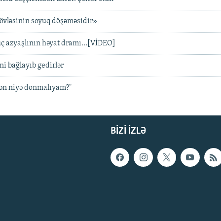
övləsinin soyuq döşəməsidir»
ç azyaşlının həyat dramı…[VİDEO]
ni bağlayıb gedirlər
Mən niyə donmalıyam?"
BIZI IZLƏ