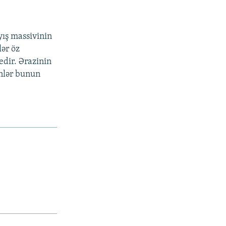
yış massivinin
ər öz
edir. Ərazinin
inlər bunun