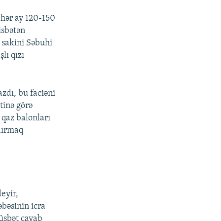
 hər ay 120-150
isbətən
 sakini Səbuhi
lı qızı
zdı, bu faciəni
tinə görə
qaz balonları
şdırmaq
eyir,
əbəsinin icra
müsbət cavab