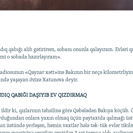
dıq qabığı alıb gətirirəm, sobanı onunla qalayıram. Evləri q
mi o sobada hazırlayıram».
diosunun «Qaynar xətt»inə Bakının bir neçə kilometrliyin
ində yaşayan Əzizə Xatunova deyir.
DIQ QABIĞI DAŞIYIB EV QIZDIRMAQ
ildir ki, qızlarının təhsilinə görə Qəbələdən Bakıya köçüb. 
urduğundan onlara yaxın olmaq üçün paytaxtda qalmağı üst
n üstündə yerləşən, həmin vaxtlar hələ tək-tük evlər tikil