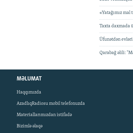
«Yatağımız mal t
Taxta daxmada ü
Üfunətdən evləri
Qarabağ əlili: "
MƏLUMAT
Haqqımızda
AzadlıqRadiosu mobil telefonuzda
Materiallarımızdan istifadə
BIZI IZLƏ
Bizimlə əlaqə