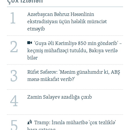
Çox izlənən
1
Azərbaycan Bəhruz Həsənlinin
ekstradisiyası üçün hələlik müraciət
etməyib
2
'Guya Əli Kərimliyə 850 min göndərib' –
keçmiş mühafizəçi tutuldu, Bakıya verilə
bilər
3
Rüfət Səfərov: 'Mənim günahımdır ki, ABŞ
mənə mükafat verib?'
4
Zamin Salayev azadlığa çıxıb
5
Tramp: İranla müharibə 'çox tezliklə'