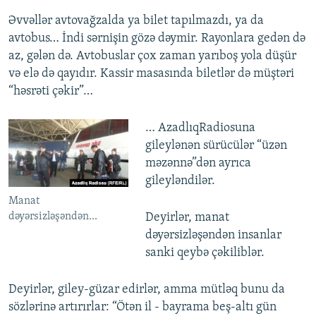
Əvvəllər avtovağzalda ya bilet tapılmazdı, ya da
avtobus… İndi sərnişin gözə dəymir. Rayonlara gedən də
az, gələn də. Avtobuslar çox zaman yarıboş yola düşür
və elə də qayıdır. Kassir masasında biletlər də müştəri
“həsrəti çəkir”…
… AzadlıqRadiosuna
gileylənən sürücülər “üzən
məzənnə”dən ayrıca
gileyləndilər.
Manat
dəyərsizləşəndən...
Deyirlər, manat
dəyərsizləşəndən insanlar
sanki qeybə çəkiliblər.
Deyirlər, giley-güzar edirlər, amma mütləq bunu da
sözlərinə artırırlar: “Ötən il - bayrama beş-altı gün