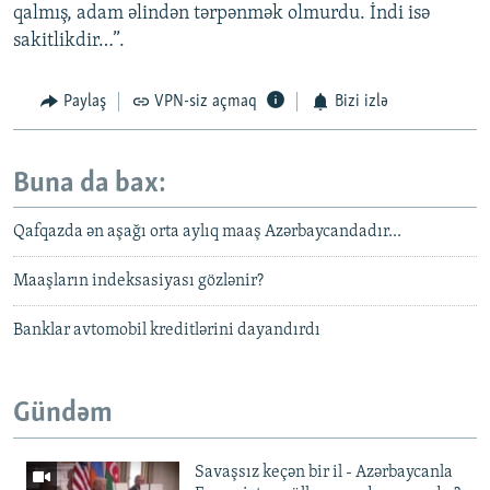
qalmış, adam əlindən tərpənmək olmurdu. İndi isə
sakitlikdir…”.
Paylaş
VPN-siz açmaq
Bizi izlə
Buna da bax:
Qafqazda ən aşağı orta aylıq maaş Azərbaycandadır...
Maaşların indeksasiyası gözlənir?
Banklar avtomobil kreditlərini dayandırdı
Gündəm
Savaşsız keçən bir il - Azərbaycanla