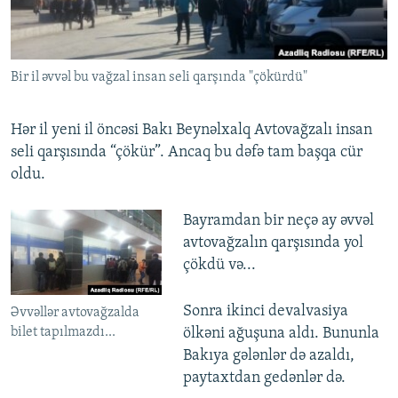
İNFOQRAFIKA
AZƏRBAYCAN ƏDƏBIYYATI KITABXANASI
MISSIYAMIZ
BIZI IZLƏ
KARIKATURA
İSLAM VƏ DEMOKRATIYA
PEŞƏ ETIKASI VƏ JURNALISTIKA STANDARTLARIMIZ
Bir il əvvəl bu vağzal insan seli qarşında "çökürdü"
İZ - MƏDƏNIYYƏT PROQRAMI
MATERIALLARIMIZDAN ISTIFADƏ
AZADLIQRADIOSU MOBIL TELEFONUNUZDA
RFE/RL-in bütün saytları
Hər il yeni il öncəsi Bakı Beynəlxalq Avtovağzalı insan
BIZIMLƏ ƏLAQƏ
seli qarşısında “çökür”. Ancaq bu dəfə tam başqa cür
oldu.
XƏBƏR BÜLLETENLƏRIMIZ
Bayramdan bir neçə ay əvvəl
avtovağzalın qarşısında yol
çökdü və...
Sonra ikinci devalvasiya
Əvvəllər avtovağzalda
bilet tapılmazdı...
ölkəni ağuşuna aldı. Bununla
Bakıya gələnlər də azaldı,
paytaxtdan gedənlər də.