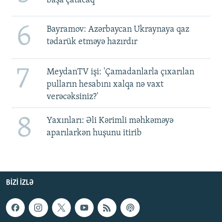
başa çatacaq
6
Bayramov: Azərbaycan Ukraynaya qaz
tədarük etməyə hazırdır
7
MeydanTV işi: 'Çamadanlarla çıxarılan
pulların hesabını xalqa nə vaxt
verəcəksiniz?'
8
Yaxınları: Əli Kərimli məhkəməyə
aparılarkən huşunu itirib
BIZI IZLƏ