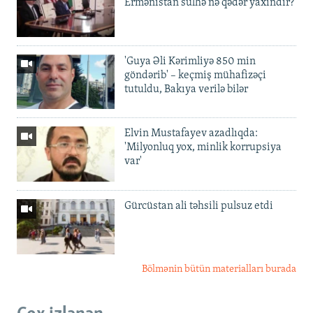
Ermənistan sülhə nə qədər yaxındır?
'Guya Əli Kərimliyə 850 min
göndərib' – keçmiş mühafizəçi
tutuldu, Bakıya verilə bilər
Elvin Mustafayev azadlıqda:
'Milyonluq yox, minlik korrupsiya
var'
Gürcüstan ali təhsili pulsuz etdi
Bölmənin bütün materialları burada