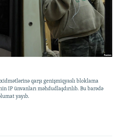
idmətlərinə qarşı genişmiqyaslı bloklama
nin IP ünvanları məhdudlaşdırılıb. Bu barədə
əlumat yayıb.