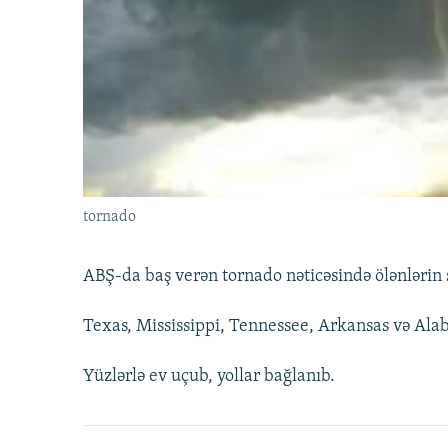
İNFOQRAFIKA
AZƏRBAYCAN ƏDƏBIYYATI KITABXANASI
MISSIYAMIZ
KARIKATURA
İSLAM VƏ DEMOKRATIYA
PEŞƏ ETIKASI VƏ JURNALISTIKA
STANDARTLARIMIZ
İZ - MƏDƏNIYYƏT PROQRAMI
MATERIALLARIMIZDAN ISTIFADƏ
AZADLIQRADIOSU MOBIL TELEFONUNUZDA
BIZIMLƏ ƏLAQƏ
XƏBƏR BÜLLETENLƏRIMIZ
tornado
ABŞ-da baş verən tornado nəticəsində ölənlərin s
Texas, Mississippi, Tennessee, Arkansas və Alab
Yüzlərlə ev uçub, yollar bağlanıb.