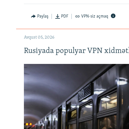
720p
Paylaş
PDF
VPN-siz açmaq
Avqust 05, 2026
Rusiyada populyar VPN xidmətl