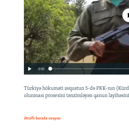
No media source 
0:00
Türkiyə hökuməti avqustun 5-də PKK-nın (Kürdüs
olunması prosesini tənzimləyən qanun layihəsin
Ətraflı burada oxuyun
Auto
240p