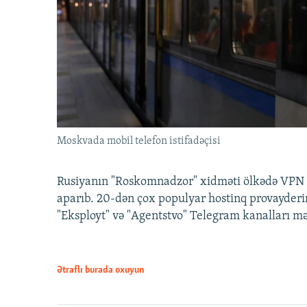
Moskvada mobil telefon istifadəçisi
Rusiyanın "Roskomnadzor" xidməti ölkədə VPN x
aparıb. 20-dən çox populyar hostinq provayderi
"Eksployt" və "Agentstvo" Telegram kanalları m
Ətraflı burada oxuyun