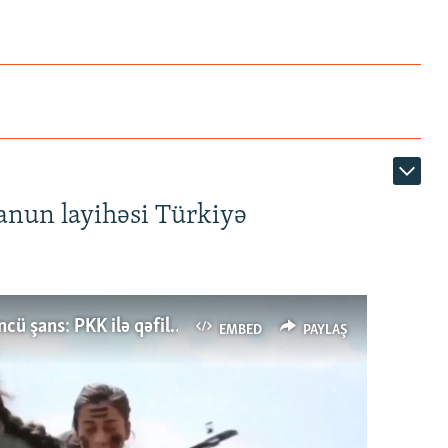
anun layihəsi Türkiyə
Türkiyənin dönüş nöqtəsi, ya Ərdoğana üçüncü şans: PKK ilə qəfil barışıq nə deməkdir?
EMBED
PAYLAŞ