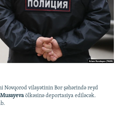
ni Novqorod vilayətinin Bor şəhərində reyd
 Musayeva
ölkəsinə deportasiya ediləcək.
ıb.