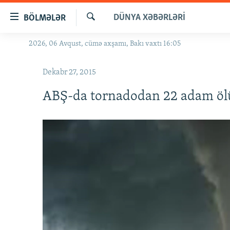
Keçid
DÜNYA XƏBƏRLƏRI
BÖLMƏLƏR
linkləri
Axtar
Əsas
2026, 06 Avqust, cümə axşamı, Bakı vaxtı 16:05
GÜNDƏM
məzmuna
#İZAHLA
qayıt
Dekabr 27, 2015
Əsas
KORRUPSIOMETR
naviqasiyaya
ABŞ-da tornadodan 22 adam öl
#ƏSLINDƏ
qayıt
Axtarışa
FƏRQƏ BAX
keç
QANUNI DOĞRU
ARAŞDIRMA
MULTIMEDIA
RADIO ARXIV
VIDEO
HAQQIMIZDA
FOTOQALEREYA
OXU ZALI