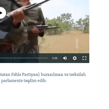
currently available
Auto
5:56
240p
EMBED
PAYLAŞ
tan Fəhlə Partiyası) buraxılması və tərksilah
360p
i parlamentə təqdim edib.
480p
720p
1080p
360p
480p