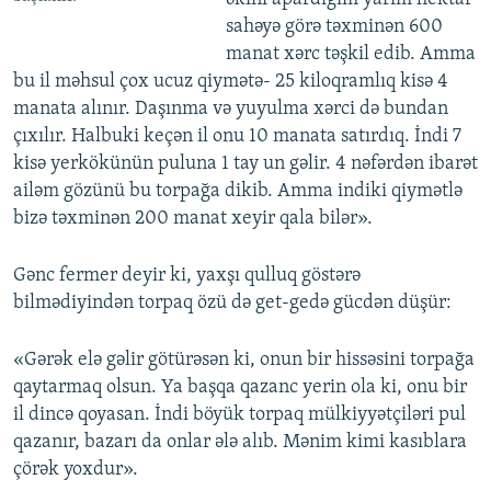
sahəyə görə təxminən 600
manat xərc təşkil edib. Amma
bu il məhsul çox ucuz qiymətə- 25 kiloqramlıq kisə 4
manata alınır. Daşınma və yuyulma xərci də bundan
çıxılır. Halbuki keçən il onu 10 manata satırdıq. İndi 7
kisə yerkökünün puluna 1 tay un gəlir. 4 nəfərdən ibarət
ailəm gözünü bu torpağa dikib. Amma indiki qiymətlə
bizə təxminən 200 manat xeyir qala bilər».
Gənc fermer deyir ki, yaxşı qulluq göstərə
bilmədiyindən torpaq özü də get-gedə gücdən düşür:
«Gərək elə gəlir götürəsən ki, onun bir hissəsini torpağa
qaytarmaq olsun. Ya başqa qazanc yerin ola ki, onu bir
il dincə qoyasan. İndi böyük torpaq mülkiyyətçiləri pul
qazanır, bazarı da onlar ələ alıb. Mənim kimi kasıblara
çörək yoxdur».