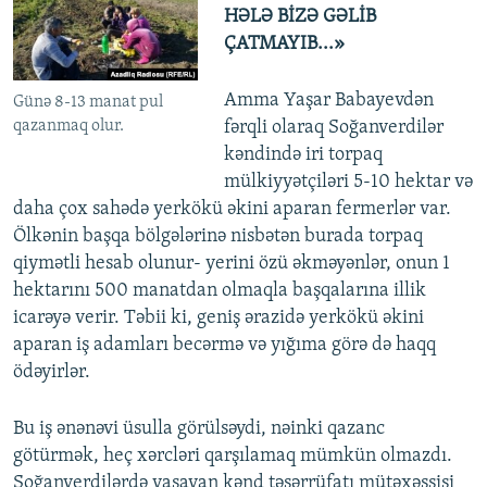
HƏLƏ BİZƏ GƏLİB
ÇATMAYIB...»
Amma Yaşar Babayevdən
Günə 8-13 manat pul
qazanmaq olur.
fərqli olaraq Soğanverdilər
kəndində iri torpaq
mülkiyyətçiləri 5-10 hektar və
daha çox sahədə yerkökü əkini aparan fermerlər var.
Ölkənin başqa bölgələrinə nisbətən burada torpaq
qiymətli hesab olunur- yerini özü əkməyənlər, onun 1
hektarını 500 manatdan olmaqla başqalarına illik
icarəyə verir. Təbii ki, geniş ərazidə yerkökü əkini
aparan iş adamları becərmə və yığıma görə də haqq
ödəyirlər.
Bu iş ənənəvi üsulla görülsəydi, nəinki qazanc
götürmək, heç xərcləri qarşılamaq mümkün olmazdı.
Soğanverdilərdə yaşayan kənd təsərrüfatı mütəxəssisi