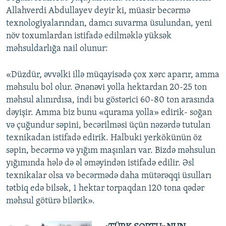
Allahverdi Abdullayev deyir ki, müasir becərmə
texnologiyalarından, damcı suvarma üsulundan, yeni
növ toxumlardan istifadə edilməklə yüksək
məhsuldarlığa nail olunur:
«Düzdür, əvvəlki illə müqayisədə çox xərc aparır, amma
məhsulu bol olur. Ənənəvi yolla hektardan 20-25 ton
məhsul alınırdısa, indi bu göstərici 60-80 ton arasında
dəyişir. Amma biz bunu «qurama yolla» edirik- soğan
və çuğundur səpini, becərilməsi üçün nəzərdə tutulan
texnikadan istifadə edirik. Halbuki yerkökünün öz
səpin, becərmə və yığım maşınları var. Bizdə məhsulun
yığımında hələ də əl əməyindən istifadə edilir. Əsl
texnikalar olsa və becərmədə daha mütərəqqi üsulları
tətbiq edə bilsək, 1 hektar torpaqdan 120 tona qədər
məhsul götürə bilərik».