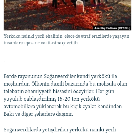
İNFOQRAFIKA
AZƏRBAYCAN ƏDƏBIYYATI KITABXANASI
MISSIYAMIZ
BIZI IZLƏ
KARIKATURA
İSLAM VƏ DEMOKRATIYA
PEŞƏ ETIKASI VƏ JURNALISTIKA STANDARTLARIMIZ
İZ - MƏDƏNIYYƏT PROQRAMI
MATERIALLARIMIZDAN ISTIFADƏ
Yerkökü nəinki yerli əhalinin, eləcə də ətraf ərazilərdə yaşayan
AZADLIQRADIOSU MOBIL TELEFONUNUZDA
RFE/RL-in bütün saytları
insanların qazanc vasitəsinə çevrilib.
BIZIMLƏ ƏLAQƏ
XƏBƏR BÜLLETENLƏRIMIZ
-
Bərdə rayonunun Soğanverdilər kəndi yerkökü ilə
məşhurdur. Ölkənin daxili bazarında bu məhsula olan
tələbatın əhəmiyyətli hissəsini ödəyirlər. Hər gün
yuyulub qablaşdırılmış 15-20 ton yerkökü
avtomobillərə yüklənərək bu kiçik əyalət kəndindən
Bakı və digər şəhərlərə daşınır.
Soğanverdilərdə yetişdirilən yerkökü nəinki yerli