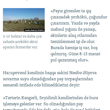
«Payız girəndən ta qış
çıxanadək yerkökü, çuğundur
çıxarıram. Yazda və yayda
məhsul yığımı ilə yanaşı,
əkinlərin alaq otlarından
5-10 hektar və daha çox
təmizlənməsi işi də olur.
sahədə yerkökü əkini
aparan fermerlər var.
Burada həmişə iş var, boş
qalmırıq. Günə 8-13 manat
pul qazanmaq olur».
Hacıqərvənd kəndinin başqa sakini Nəsibə Əliyeva
suvarma suyu olmadığından pay torpaqlarından
səmərəli istifadə edə bilmədiklərini deyir:
«Tərtərin Kəngərli, Seyidimli kəndlərindən də bura
işləməyə gələnlər var. Su olmadığından pay