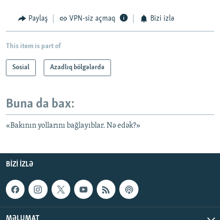
Paylaş
VPN-siz açmaq
Bizi izlə
This item is part of
Sosial
Azadlıq bölgələrdə
Buna da bax:
«Bakının yollarını bağlayıblar. Nə edək?»
BIZI IZLƏ
MƏLUMAT