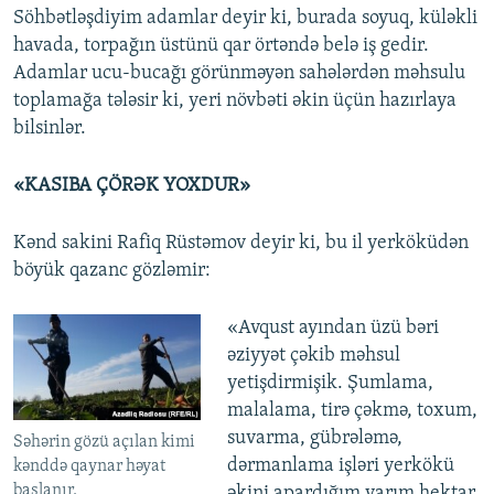
Söhbətləşdiyim adamlar deyir ki, burada soyuq, küləkli
havada, torpağın üstünü qar örtəndə belə iş gedir.
Adamlar ucu-bucağı görünməyən sahələrdən məhsulu
toplamağa tələsir ki, yeri növbəti əkin üçün hazırlaya
bilsinlər.
«KASIBA ÇÖRƏK YOXDUR»
Kənd sakini Rafiq Rüstəmov deyir ki, bu il yerköküdən
böyük qazanc gözləmir:
«Avqust ayından üzü bəri
əziyyət çəkib məhsul
yetişdirmişik. Şumlama,
malalama, tirə çəkmə, toxum,
suvarma, gübrələmə,
Səhərin gözü açılan kimi
dərmanlama işləri yerkökü
kənddə qaynar həyat
başlanır.
əkini apardığım yarım hektar