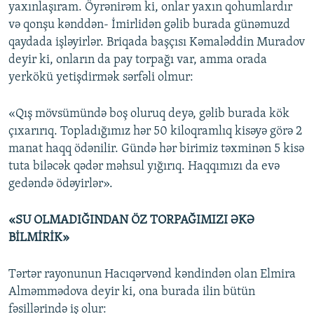
yaxınlaşıram. Öyrənirəm ki, onlar yaxın qohumlardır
və qonşu kənddən- İmirlidən gəlib burada günəmuzd
qaydada işləyirlər. Briqada başçısı Kəmaləddin Muradov
deyir ki, onların da pay torpağı var, amma orada
yerkökü yetişdirmək sərfəli olmur:
«Qış mövsümündə boş oluruq deyə, gəlib burada kök
çıxarırıq. Topladığımız hər 50 kiloqramlıq kisəyə görə 2
manat haqq ödənilir. Gündə hər birimiz təxminən 5 kisə
tuta biləcək qədər məhsul yığırıq. Haqqımızı da evə
gedəndə ödəyirlər».
«SU OLMADIĞINDAN ÖZ TORPAĞIMIZI ƏKƏ
BİLMİRİK»
Tərtər rayonunun Hacıqərvənd kəndindən olan Elmira
Alməmmədova deyir ki, ona burada ilin bütün
fəsillərində iş olur: