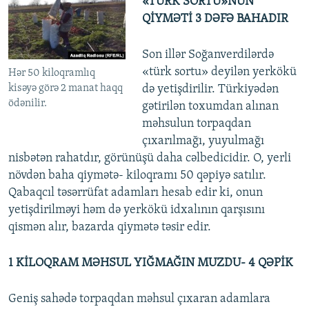
«TÜRK SORTU»NUN
QİYMƏTİ 3 DƏFƏ BAHADIR
Son illər Soğanverdilərdə
«türk sortu» deyilən yerkökü
Hər 50 kiloqramlıq
kisəyə görə 2 manat haqq
də yetişdirilir. Türkiyədən
ödənilir.
gətirilən toxumdan alınan
məhsulun torpaqdan
çıxarılmağı, yuyulmağı
nisbətən rahatdır, görünüşü daha cəlbedicidir. O, yerli
növdən baha qiymətə- kiloqramı 50 qəpiyə satılır.
Qabaqcıl təsərrüfat adamları hesab edir ki, onun
yetişdirilməyi həm də yerkökü idxalının qarşısını
qismən alır, bazarda qiymətə təsir edir.
1 KİLOQRAM MƏHSUL YIĞMAĞIN MUZDU- 4 QƏPİK
Geniş sahədə torpaqdan məhsul çıxaran adamlara