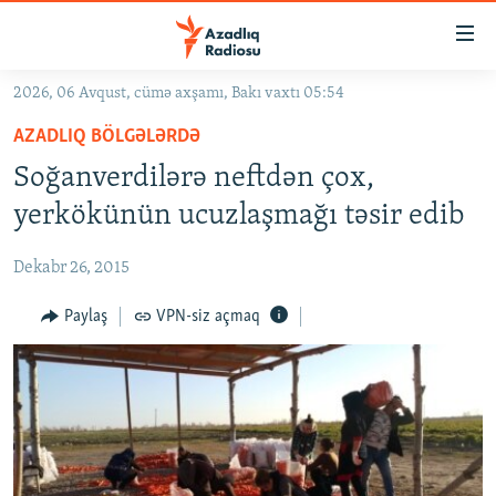
Keçid
linkləri
Əsas
2026, 06 Avqust, cümə axşamı, Bakı vaxtı 05:54
məzmuna
GÜNDƏM
AZADLIQ BÖLGƏLƏRDƏ
qayıt
#İZAHLA
Əsas
Soğanverdilərə neftdən çox,
KORRUPSIOMETR
naviqasiyaya
yerkökünün ucuzlaşmağı təsir edib
qayıt
#ƏSLINDƏ
Axtarışa
Dekabr 26, 2015
FƏRQƏ BAX
keç
QANUNI DOĞRU
Paylaş
VPN-siz açmaq
ARAŞDIRMA
MULTIMEDIA
RADIO ARXIV
VIDEO
HAQQIMIZDA
FOTOQALEREYA
OXU ZALI