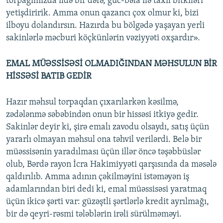
torpağımızda ildə bir dəfə, güc-bəla ilə taxıl bitkiləri
yetişdiririk. Amma onun qazancı çox olmur ki, bizi
ilboyu dolandırsın. Hazırda bu bölgədə yaşayan yerli
sakinlərlə məcburi köçkünlərin vəziyyəti oxşardır».
EMAL MÜƏSSİSƏSİ OLMADIĞINDAN MƏHSULUN BİR
HİSSƏSİ BATIB GEDİR
Hazır məhsul torpaqdan çıxarılarkən kəsilmə,
zədələnmə səbəbindən onun bir hissəsi itkiyə gedir.
Sakinlər deyir ki, şirə emalı zavodu olsaydı, satış üçün
yararlı olmayan məhsul ona təhvil verilərdi. Belə bir
müəssisənin yaradılması üçün illər öncə təşəbbüslər
olub, Bərdə rayon İcra Hakimiyyəti qarşısında da məsələ
qaldırılıb. Amma adının çəkilməyini istəməyən iş
adamlarından biri dedi ki, emal müəssisəsi yaratmaq
üçün ikicə şərti var: güzəştli şərtlərlə kredit ayrılmağı,
bir də qeyri-rəsmi tələblərin irəli sürülməməyi.