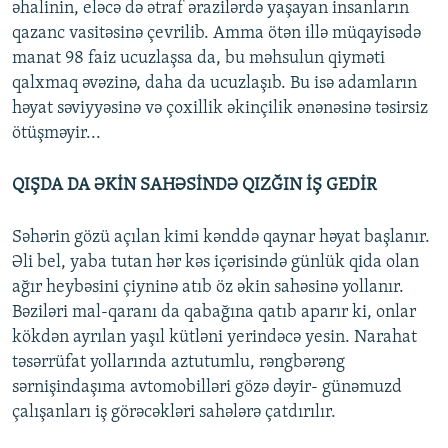
əhalinin, eləcə də ətraf ərazilərdə yaşayan insanların
qazanc vasitəsinə çevrilib. Amma ötən illə müqayisədə
manat 98 faiz ucuzlaşsa da, bu məhsulun qiyməti
qalxmaq əvəzinə, daha da ucuzlaşıb. Bu isə adamların
həyat səviyyəsinə və çoxillik əkinçilik ənənəsinə təsirsiz
ötüşməyir...
QIŞDA DA ƏKİN SAHƏSİNDƏ QIZĞIN İŞ GEDİR
Səhərin gözü açılan kimi kənddə qaynar həyat başlanır.
Əli bel, yaba tutan hər kəs içərisində günlük qida olan
ağır heybəsini çiyninə atıb öz əkin sahəsinə yollanır.
Bəziləri mal-qaranı da qabağına qatıb aparır ki, onlar
kökdən ayrılan yaşıl kütləni yerindəcə yesin. Narahat
təsərrüfat yollarında aztutumlu, rəngbərəng
sərnişindaşıma avtomobilləri gözə dəyir- günəmuzd
çalışanları iş görəcəkləri sahələrə çatdırılır.