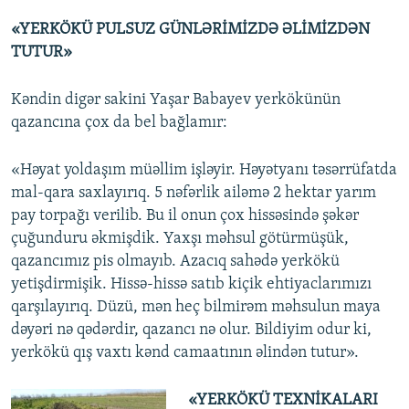
«YERKÖKÜ PULSUZ GÜNLƏRİMİZDƏ ƏLİMİZDƏN
TUTUR»
Kəndin digər sakini Yaşar Babayev yerkökünün
qazancına çox da bel bağlamır:
«Həyat yoldaşım müəllim işləyir. Həyətyanı təsərrüfatda
mal-qara saxlayırıq. 5 nəfərlik ailəmə 2 hektar yarım
pay torpağı verilib. Bu il onun çox hissəsində şəkər
çuğunduru əkmişdik. Yaxşı məhsul götürmüşük,
qazancımız pis olmayıb. Azacıq sahədə yerkökü
yetişdirmişik. Hissə-hissə satıb kiçik ehtiyaclarımızı
qarşılayırıq. Düzü, mən heç bilmirəm məhsulun maya
dəyəri nə qədərdir, qazancı nə olur. Bildiyim odur ki,
yerkökü qış vaxtı kənd camaatının əlindən tutur».
«YERKÖKÜ TEXNİKALARI