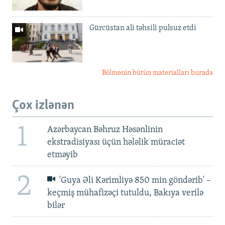
Gürcüstan ali təhsili pulsuz etdi
Bölmənin bütün materialları burada
Çox izlənən
1
Azərbaycan Bəhruz Həsənlinin
ekstradisiyası üçün hələlik müraciət
etməyib
2
'Guya Əli Kərimliyə 850 min göndərib' –
keçmiş mühafizəçi tutuldu, Bakıya verilə
bilər