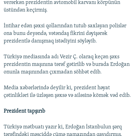
verərkən prezidentin avtomobil karvanı körpünün
üstündən keçirmiş.
İntihar edən şəxsi qollarından tutub saxlayan polislər
ona bunu deyəndə, vətəndaş fikrini dəyişərək
prezidentlə danışmaq istədiyini söyləyib.
Türkiyə mediasında adı Vezir Ç. olaraq keçən şəxs
prezidentin maşınına tərəf gətirilib və burada Erdoğan
onunla maşınından çıxmadan söhbət edib.
Media xəbərlərində deyilir ki, prezident həyat
çətinlikləri ilə üzləşən şəxsə və ailəsinə kömək vəd edib.
Prezident tapşırıb
Türkiyə mətbuatı yazır ki, Erdoğan İstanbulun şərq
tərəfindəki məsçiddə cümə namazından qayıdırmış.