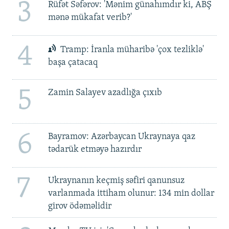
3
Rüfət Səfərov: 'Mənim günahımdır ki, ABŞ
mənə mükafat verib?'
4
Tramp: İranla müharibə 'çox tezliklə'
başa çatacaq
5
Zamin Salayev azadlığa çıxıb
6
Bayramov: Azərbaycan Ukraynaya qaz
tədarük etməyə hazırdır
7
Ukraynanın keçmiş səfiri qanunsuz
varlanmada ittiham olunur: 134 min dollar
girov ödəməlidir