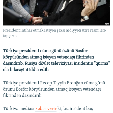
İNFOQRAFIKA
AZƏRBAYCAN ƏDƏBIYYATI KITABXANASI
MISSIYAMIZ
BIZI IZLƏ
KARIKATURA
İSLAM VƏ DEMOKRATIYA
PEŞƏ ETIKASI VƏ JURNALISTIKA STANDARTLARIMIZ
İZ - MƏDƏNIYYƏT PROQRAMI
MATERIALLARIMIZDAN ISTIFADƏ
Prezident intihar etmək istəyən şəxsi aidiyyəti üzrə rəsmilərə
AZADLIQRADIOSU MOBIL TELEFONUNUZDA
RFE/RL-in bütün saytları
tapşırıb.
BIZIMLƏ ƏLAQƏ
XƏBƏR BÜLLETENLƏRIMIZ
Türkiyə prezidenti cümə günü özünü Bosfor
körpüsündən atmaq istəyən vətəndaşı fikrindən
daşındırıb. Rusiya dövlət televiziyası insidentin "qurma"
ola biləcəyini iddia edib.
Türkiyə prezidenti Recep Tayyib Erdoğan cümə günü
özünü Bosfor körpüsündən atmaq istəyən vətəndaşı
fikrindən daşındırıb.
Türkiyə mediası
xəbər verir
ki, bu insident baş