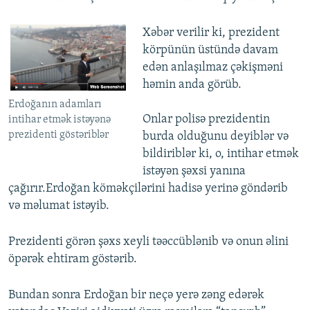
Xəbər verilir ki, prezident
körpünün üstündə davam
edən anlaşılmaz çəkişməni
həmin anda görüb.​
Erdoğanın adamları
Onlar polisə prezidentin
intihar etmək istəyənə
prezidenti göstəriblər
burda olduğunu deyiblər və
bildiriblər ki, o, intihar etmək
istəyən şəxsi yanına
çağırır.Erdoğan köməkçilərini hadisə yerinə göndərib
və məlumat istəyib.
Prezidenti görən şəxs xeyli təəccüblənib və onun əlini
öpərək ehtiram göstərib.
Bundan sonra Erdoğan bir neçə yerə zəng edərək