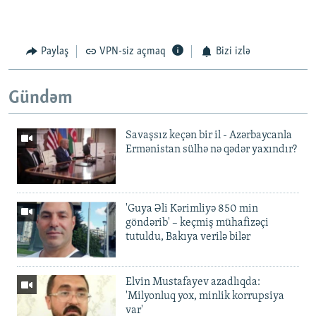
Paylaş
VPN-siz açmaq
Bizi izlə
Gündəm
Savaşsız keçən bir il - Azərbaycanla
Ermənistan sülhə nə qədər yaxındır?
'Guya Əli Kərimliyə 850 min
göndərib' – keçmiş mühafizəçi
tutuldu, Bakıya verilə bilər
Elvin Mustafayev azadlıqda:
'Milyonluq yox, minlik korrupsiya
var'