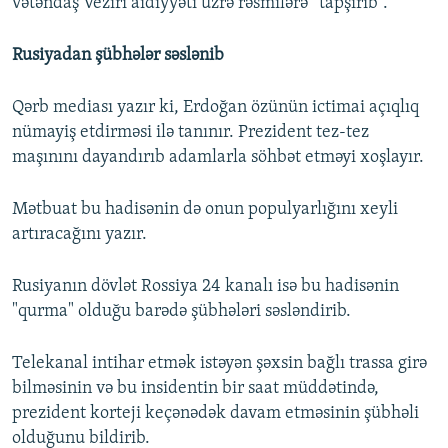
vətəndaş Veziri aidiyyəti üzrə rəsmilərə “tapşırıb”.
Rusiyadan şübhələr səslənib
Qərb mediası yazır ki, Erdoğan özünün ictimai açıqlıq
nümayiş etdirməsi ilə tanınır. Prezident tez-tez
maşınını dayandırıb adamlarla söhbət etməyi xoşlayır.
Mətbuat bu hadisənin də onun populyarlığını xeyli
artıracağını yazır.
Rusiyanın dövlət Rossiya 24 kanalı isə bu hadisənin
"qurma" olduğu barədə şübhələri səsləndirib.
Telekanal intihar etmək istəyən şəxsin bağlı trassa girə
bilməsinin və bu insidentin bir saat müddətində,
prezident korteji keçənədək davam etməsinin şübhəli
olduğunu bildirib.