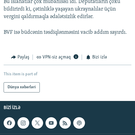
Bu islahatlar çox mübahisəli idi. Deputatların çoxu
bildirirdi ki, çətinliklə yaşayan ukraynalılar üçün
vergini qaldırmaqla ədalətsizlik edirlər.
BVF isə büdcənin təsdiqlənməsini vacib addım sayırdı.
Paylaş
VPN-siz açmaq
Bizi izlə
This item is part of
Dünya xəbərləri
BIZI IZLƏ