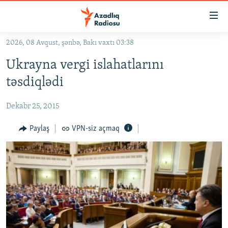
Keçid
linkləri
Əsas
2026, 08 Avqust, şənbə, Bakı vaxtı 03:38
məzmuna
GÜNDƏM
Ukrayna vergi islahatlarını
qayıt
#İZAHLA
Əsas
təsdiqlədi
KORRUPSIOMETR
naviqasiyaya
qayıt
Dekabr 25, 2015
#ƏSLINDƏ
Axtarışa
FƏRQƏ BAX
Paylaş
VPN-siz açmaq
keç
QANUNI DOĞRU
ARAŞDIRMA
MULTIMEDIA
RADIO ARXIV
VIDEO
HAQQIMIZDA
FOTOQALEREYA
OXU ZALI