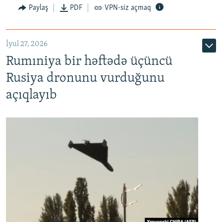
Paylaş
PDF
VPN-siz açmaq
İyul 27, 2026
Rumıniya bir həftədə üçüncü
Rusiya dronunu vurduğunu
açıqlayıb