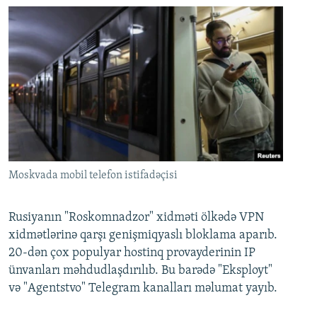
Moskvada mobil telefon istifadəçisi
Rusiyanın "Roskomnadzor" xidməti ölkədə VPN
xidmətlərinə qarşı genişmiqyaslı bloklama aparıb.
20-dən çox populyar hostinq provayderinin IP
ünvanları məhdudlaşdırılıb. Bu barədə "Eksployt"
və "Agentstvo" Telegram kanalları məlumat yayıb.