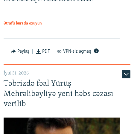
Ətraflı burada oxuyun
Paylaş
PDF
VPN-siz açmaq
İyul 31, 2026
Təbrizdə fəal Yürüş
Mehrəlibəyliyə yeni həbs cəzası
verilib