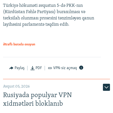
Türkiyə hökuməti avqustun 5-də PKK-nın
360p
(Kürdüstan Fəhlə Partiyası) buraxılması və
480p
Auto
240p
360p
480p
tərksilah olunması prosesini tənzimləyən qanun
720p
layihəsini parlamentə təqdim edib.
720p
1080p
1080p
Ətraflı burada oxuyun
Paylaş
PDF
VPN-siz açmaq
Avqust 05, 2026
Rusiyada populyar VPN
xidmətləri bloklanıb