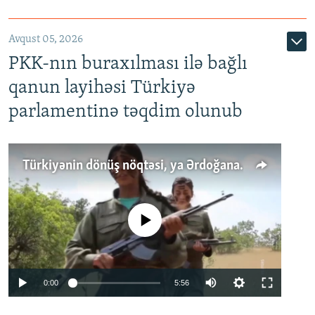
Avqust 05, 2026
PKK-nın buraxılması ilə bağlı
qanun layihəsi Türkiyə
parlamentinə təqdim olunub
Türkiyənin dönüş nöqtəsi, ya Ərdoğana üçüncü şans: PKK ilə qəfil barışıq nə deməkdir?
No media source currently available
Auto
0:00
5:56
240p