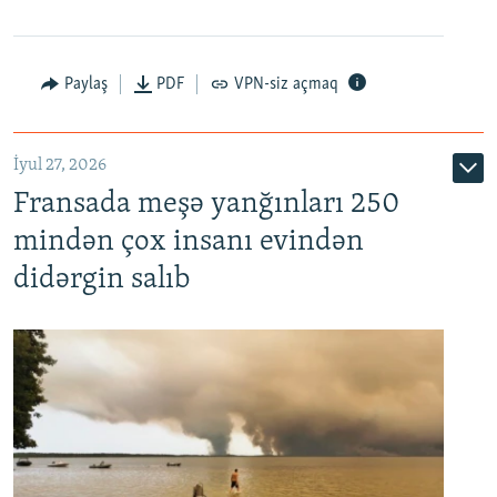
Paylaş
PDF
VPN-siz açmaq
İyul 27, 2026
Fransada meşə yanğınları 250
mindən çox insanı evindən
didərgin salıb