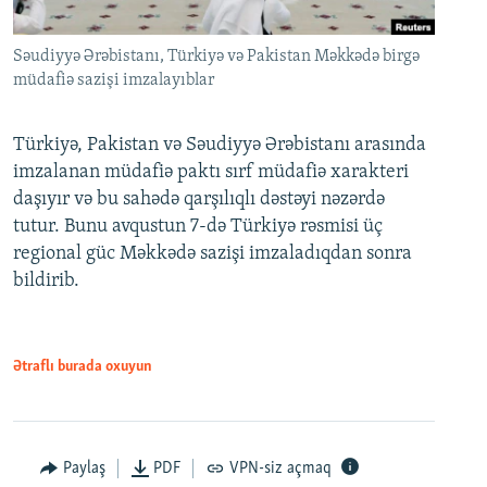
Səudiyyə Ərəbistanı, Türkiyə və Pakistan Məkkədə birgə
müdafiə sazişi imzalayıblar
Türkiyə, Pakistan və Səudiyyə Ərəbistanı arasında
imzalanan müdafiə paktı sırf müdafiə xarakteri
daşıyır və bu sahədə qarşılıqlı dəstəyi nəzərdə
tutur. Bunu avqustun 7-də Türkiyə rəsmisi üç
regional güc Məkkədə sazişi imzaladıqdan sonra
bildirib.
Ətraflı burada oxuyun
Paylaş
PDF
VPN-siz açmaq