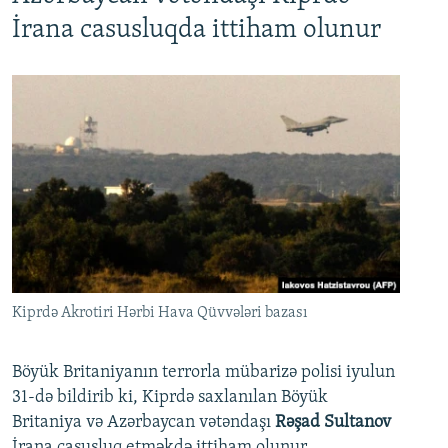
İrana casusluqda ittiham olunur
Kiprdə Akrotiri Hərbi Hava Qüvvələri bazası
Böyük Britaniyanın terrorla mübarizə polisi iyulun
31-də bildirib ki, Kiprdə saxlanılan Böyük
Britaniya və Azərbaycan vətəndaşı
Rəşad Sultanov
İrana casusluq etməkdə ittiham olunur.