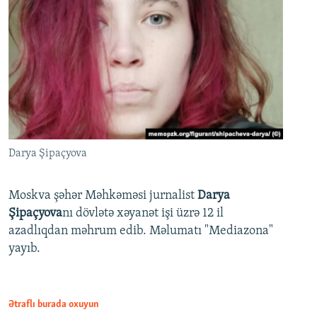
Darya Şipaçyova
Moskva şəhər Məhkəməsi jurnalist
Darya
Şipaçyova
nı dövlətə xəyanət işi üzrə 12 il
azadlıqdan məhrum edib. Məlumatı "Mediazona"
yayıb.
Ətraflı burada oxuyun