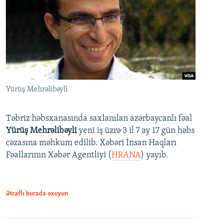
Yürüş Mehrəlibəyli
Təbriz həbsxanasında saxlanılan azərbaycanlı fəal
Yürüş Mehrəlibəyli
yeni iş üzrə 3 il 7 ay 17 gün həbs
cəzasına məhkum edilib. Xəbəri İnsan Haqları
Fəallarının Xəbər Agentliyi (
HRANA
) yayıb.
Ətraflı burada oxuyun