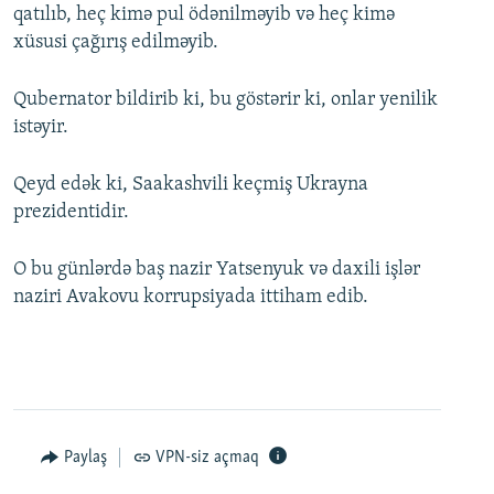
qatılıb, heç kimə pul ödənilməyib və heç kimə
xüsusi çağırış edilməyib.
Qubernator bildirib ki, bu göstərir ki, onlar yenilik
istəyir.
Qeyd edək ki, Saakashvili keçmiş Ukrayna
prezidentidir.
O bu günlərdə baş nazir Yatsenyuk və daxili işlər
naziri Avakovu korrupsiyada ittiham edib.
Paylaş
VPN-siz açmaq