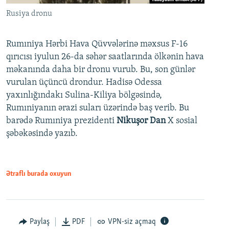
Rusiya dronu
Rumıniya Hərbi Hava Qüvvələrinə məxsus F-16
qırıcısı iyulun 26-da səhər saatlarında ölkənin hava
məkanında daha bir dronu vurub. Bu, son günlər
vurulan üçüncü drondur. Hadisə Odessa
yaxınlığındakı Sulina-Kiliya bölgəsində,
Rumıniyanın ərazi suları üzərində baş verib. Bu
barədə Rumıniya prezidenti
Nikuşor Dan
X sosial
şəbəkəsində yazıb.
Ətraflı burada oxuyun
Paylaş
PDF
VPN-siz açmaq