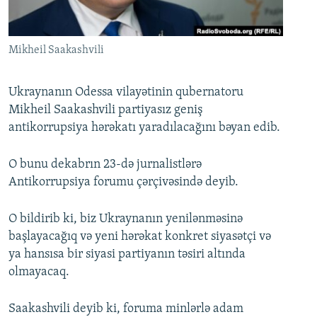
İNFOQRAFIKA
AZƏRBAYCAN ƏDƏBIYYATI KITABXANASI
MISSIYAMIZ
BIZI IZLƏ
KARIKATURA
İSLAM VƏ DEMOKRATIYA
PEŞƏ ETIKASI VƏ JURNALISTIKA STANDARTLARIMIZ
Mikheil Saakashvili
İZ - MƏDƏNIYYƏT PROQRAMI
MATERIALLARIMIZDAN ISTIFADƏ
AZADLIQRADIOSU MOBIL TELEFONUNUZDA
RFE/RL-in bütün saytları
Ukraynanın Odessa vilayətinin qubernatoru
Mikheil Saakashvili partiyasız geniş
BIZIMLƏ ƏLAQƏ
antikorrupsiya hərəkatı yaradılacağını bəyan edib.
XƏBƏR BÜLLETENLƏRIMIZ
O bunu dekabrın 23-də jurnalistlərə
Antikorrupsiya forumu çərçivəsində deyib.
O bildirib ki, biz Ukraynanın yenilənməsinə
başlayacağıq və yeni hərəkat konkret siyasətçi və
ya hansısa bir siyasi partiyanın təsiri altında
olmayacaq.
Saakashvili deyib ki, foruma minlərlə adam