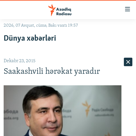
Keçid
linkləri
Əsas
2026, 07 Avqust, cümə, Bakı vaxtı 19:57
məzmuna
GÜNDƏM
Dünya xəbərləri
qayıt
#İZAHLA
Əsas
KORRUPSIOMETR
naviqasiyaya
Dekabr 23, 2015
qayıt
#ƏSLINDƏ
Axtarışa
Saakashvili hərəkat yaradır
FƏRQƏ BAX
keç
QANUNI DOĞRU
ARAŞDIRMA
MULTIMEDIA
RADIO ARXIV
VIDEO
HAQQIMIZDA
FOTOQALEREYA
OXU ZALI