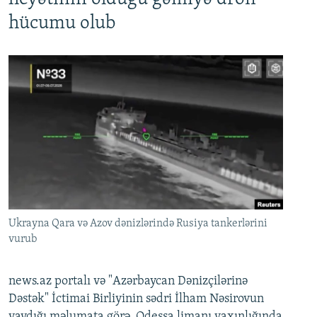
hücumu olub
Ukrayna Qara və Azov dənizlərində Rusiya tankerlərini
vurub
news.az portalı və "Azərbaycan Dənizçilərinə
Dəstək" İctimai Birliyinin sədri İlham Nəsirovun
yaydığı məlumata görə, Odessa limanı yaxınlığında