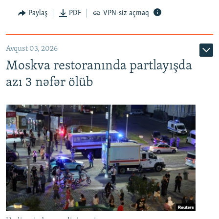
Paylaş
PDF
VPN-siz açmaq
Avqust 03, 2026
Moskva restoranında partlayışda
azı 3 nəfər ölüb