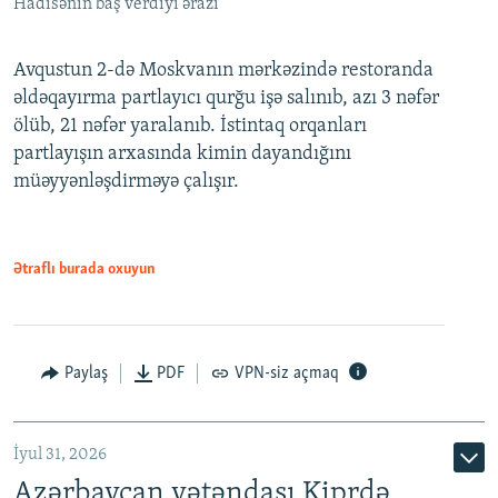
Hadisənin baş verdiyi ərazi
Avqustun 2-də Moskvanın mərkəzində restoranda
əldəqayırma partlayıcı qurğu işə salınıb, azı 3 nəfər
ölüb, 21 nəfər yaralanıb. İstintaq orqanları
partlayışın arxasında kimin dayandığını
müəyyənləşdirməyə çalışır.
Ətraflı burada oxuyun
Paylaş
PDF
VPN-siz açmaq
İyul 31, 2026
Azərbaycan vətəndaşı Kiprdə