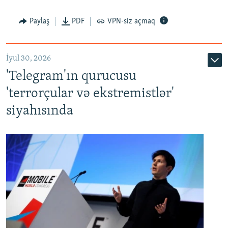
Paylaş
PDF
VPN-siz açmaq
İyul 30, 2026
'Telegram'ın qurucusu
'terrorçular və ekstremistlər'
siyahısında