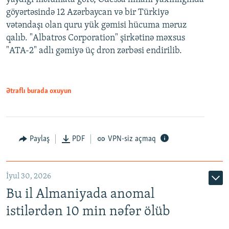
göyərtəsində 12 Azərbaycan və bir Türkiyə
vətəndaşı olan quru yük gəmisi hücuma məruz
qalıb. "Albatros Corporation" şirkətinə məxsus
"ATA-2" adlı gəmiyə üç dron zərbəsi endirilib.
Ətraflı burada oxuyun
Paylaş
PDF
VPN-siz açmaq
İyul 30, 2026
Bu il Almaniyada anomal
istilərdən 10 min nəfər ölüb