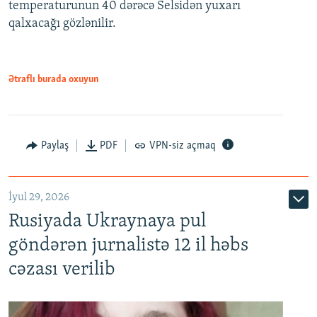
temperaturunun 40 dərəcə Selsidən yuxarı
qalxacağı gözlənilir.
Ətraflı burada oxuyun
Paylaş
PDF
VPN-siz açmaq
İyul 29, 2026
Rusiyada Ukraynaya pul
göndərən jurnalistə 12 il həbs
cəzası verilib