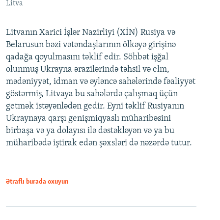
Litva
Litvanın Xarici İşlər Nazirliyi (XİN) Rusiya və
Belarusun bəzi vətəndaşlarının ölkəyə girişinə
qadağa qoyulmasını təklif edir. Söhbət işğal
olunmuş Ukrayna ərazilərində təhsil və elm,
mədəniyyət, idman və əyləncə sahələrində fəaliyyət
göstərmiş, Litvaya bu sahələrdə çalışmaq üçün
getmək istəyənlədən gedir. Eyni təklif Rusiyanın
Ukraynaya qarşı genişmiqyaslı müharibəsini
birbaşa və ya dolayısı ilə dəstəkləyən və ya bu
müharibədə iştirak edən şəxsləri də nəzərdə tutur.
Ətraflı burada oxuyun