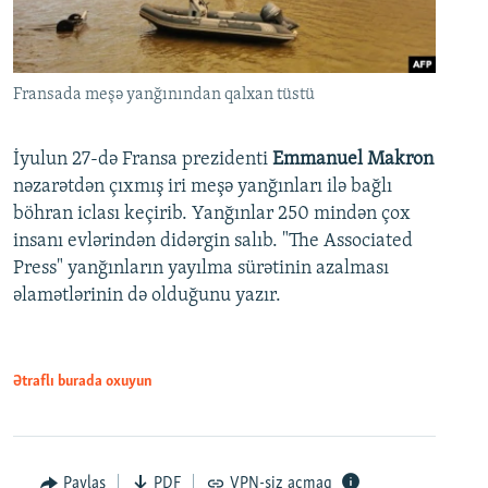
Fransada meşə yanğınından qalxan tüstü
İyulun 27-də Fransa prezidenti
Emmanuel Makron
nəzarətdən çıxmış iri meşə yanğınları ilə bağlı
böhran iclası keçirib. Yanğınlar 250 mindən çox
insanı evlərindən didərgin salıb. "The Associated
Press" yanğınların yayılma sürətinin azalması
əlamətlərinin də olduğunu yazır.
Ətraflı burada oxuyun
Paylaş
PDF
VPN-siz açmaq