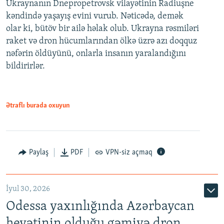
Ukraynanın Dnepropetrovsk vilayətinin Radiuşne
kəndində yaşayış evini vurub. Nəticədə, demək
olar ki, bütöv bir ailə həlak olub. Ukrayna rəsmiləri
raket və dron hücumlarından ölkə üzrə azı doqquz
nəfərin öldüyünü, onlarla insanın yaralandığını
bildirirlər.
Ətraflı burada oxuyun
Paylaş
PDF
VPN-siz açmaq
İyul 30, 2026
Odessa yaxınlığında Azərbaycan
heyətinin olduğu gəmiyə dron