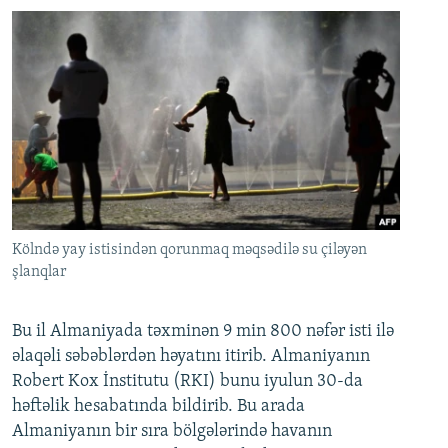
Kölndə yay istisindən qorunmaq məqsədilə su çiləyən
şlanqlar
Bu il Almaniyada təxminən 9 min 800 nəfər isti ilə
əlaqəli səbəblərdən həyatını itirib. Almaniyanın
Robert Kox İnstitutu (RKI) bunu iyulun 30-da
həftəlik hesabatında bildirib. Bu arada
Almaniyanın bir sıra bölgələrində havanın