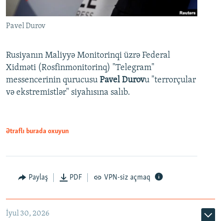
Pavel Durov
Rusiyanın Maliyyə Monitorinqi üzrə Federal
Xidməti (Rosfinmonitorinq) "Telegram"
messencerinin qurucusu
Pavel Durov
u "terrorçular
və ekstremistlər" siyahısına salıb.
Ətraflı burada oxuyun
Paylaş
PDF
VPN-siz açmaq
İyul 30, 2026