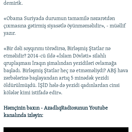
demirik.
«Obama Suriyada durumun tamamilə nəzarətdən
çıxmasına gətirmiş siyasətlə öyünməməlidir», - müəllif
yazır.
«Bir dəli soyqırımı törədirsə, Birləşmiş Ştatlar nə
etməlidir? 2014-cü ildə «İslam Dövləti» silahlı
qruplaşması İraqın şimalından yezidiləri ovlamağa
başladı. Birləşmiş Ştatlar heç nə etməməliydi? ABŞ hava
zərbələrinə başlayandan artıq 5 minədək yezidi
öldürülmüşdü. İŞİD hələ də yezidi qadınlardan cinsi
kölələr kimi istifadə edir».
Həmçinin baxın - AzadlıqRadiosunun Youtube
kanalında izləyin: