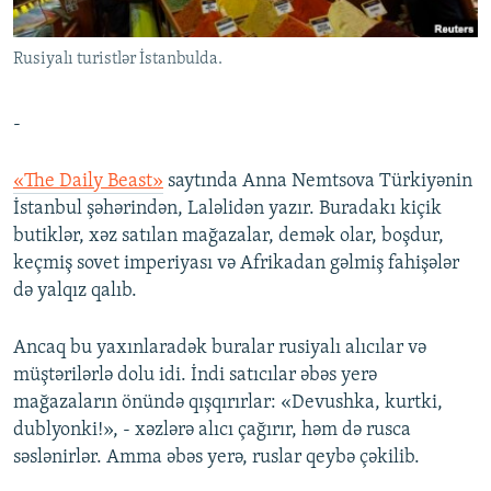
İNFOQRAFIKA
AZƏRBAYCAN ƏDƏBIYYATI KITABXANASI
MISSIYAMIZ
BIZI IZLƏ
Rusiyalı turistlər İstanbulda.
KARIKATURA
İSLAM VƏ DEMOKRATIYA
PEŞƏ ETIKASI VƏ JURNALISTIKA STANDARTLARIMIZ
İZ - MƏDƏNIYYƏT PROQRAMI
MATERIALLARIMIZDAN ISTIFADƏ
-
AZADLIQRADIOSU MOBIL TELEFONUNUZDA
RFE/RL-in bütün saytları
BIZIMLƏ ƏLAQƏ
«The Daily Beast»
saytında Anna Nemtsova Türkiyənin
İstanbul şəhərindən, Laləlidən yazır. Buradakı kiçik
XƏBƏR BÜLLETENLƏRIMIZ
butiklər, xəz satılan mağazalar, demək olar, boşdur,
keçmiş sovet imperiyası və Afrikadan gəlmiş fahişələr
də yalqız qalıb.
Ancaq bu yaxınlaradək buralar rusiyalı alıcılar və
müştərilərlə dolu idi. İndi satıcılar əbəs yerə
mağazaların önündə qışqırırlar: «Devushka, kurtki,
dublyonki!», - xəzlərə alıcı çağırır, həm də rusca
səslənirlər. Amma əbəs yerə, ruslar qeybə çəkilib.