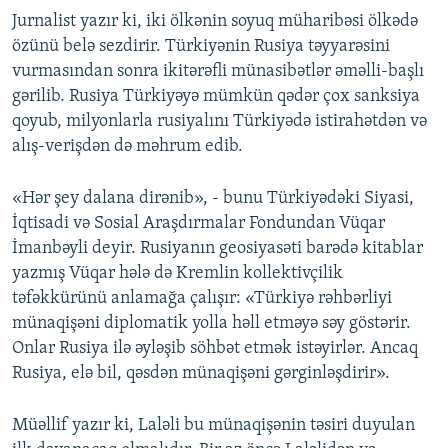
Jurnalist yazır ki, iki ölkənin soyuq müharibəsi ölkədə
özünü belə sezdirir. Türkiyənin Rusiya təyyarəsini
vurmasından sonra ikitərəfli münasibətlər əməlli-başlı
gərilib. Rusiya Türkiyəyə mümkün qədər çox sanksiya
qoyub, milyonlarla rusiyalını Türkiyədə istirahətdən və
alış-verişdən də məhrum edib.
«Hər şey dalana dirənib», - bunu Türkiyədəki Siyasi,
İqtisadi və Sosial Araşdırmalar Fondundan Vüqar
İmanbəyli deyir. Rusiyanın geosiyasəti barədə kitablar
yazmış Vüqar hələ də Kremlin kollektivçilik
təfəkkürünü anlamağa çalışır: «Türkiyə rəhbərliyi
münaqişəni diplomatik yolla həll etməyə səy göstərir.
Onlar Rusiya ilə əyləşib söhbət etmək istəyirlər. Ancaq
Rusiya, elə bil, qəsdən münaqişəni gərginləşdirir».
Müəllif yazır ki, Laləli bu münaqişənin təsiri duyulan