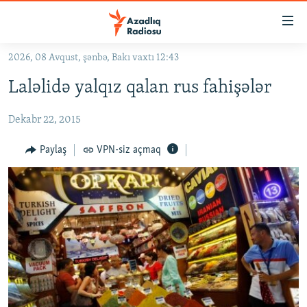
Keçid
linkləri
Əsas
2026, 08 Avqust, şənbə, Bakı vaxtı 12:43
məzmuna
GÜNDƏM
Laləlidə yalqız qalan rus fahişələr
qayıt
#İZAHLA
Əsas
Dekabr 22, 2015
KORRUPSIOMETR
naviqasiyaya
qayıt
#ƏSLINDƏ
Paylaş
VPN-siz açmaq
Axtarışa
FƏRQƏ BAX
keç
QANUNI DOĞRU
ARAŞDIRMA
MULTIMEDIA
RADIO ARXIV
VIDEO
HAQQIMIZDA
FOTOQALEREYA
OXU ZALI