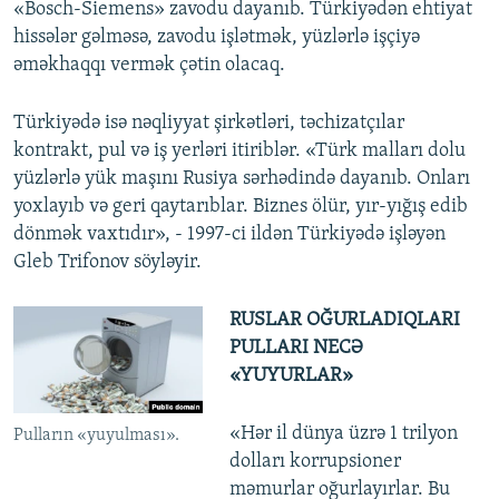
«Bosch-Siemens» zavodu dayanıb. Türkiyədən ehtiyat
hissələr gəlməsə, zavodu işlətmək, yüzlərlə işçiyə
əməkhaqqı vermək çətin olacaq.
Türkiyədə isə nəqliyyat şirkətləri, təchizatçılar
kontrakt, pul və iş yerləri itiriblər. «Türk malları dolu
yüzlərlə yük maşını Rusiya sərhədində dayanıb. Onları
yoxlayıb və geri qaytarıblar. Biznes ölür, yır-yığış edib
dönmək vaxtıdır», - 1997-ci ildən Türkiyədə işləyən
Gleb Trifonov söyləyir.
RUSLAR OĞURLADIQLARI
PULLARI NECƏ
«YUYURLAR»
«Hər il dünya üzrə 1 trilyon
Pulların «yuyulması».
dolları korrupsioner
məmurlar oğurlayırlar. Bu