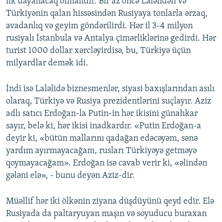
ilk dayanacaq olmalıdır. Bir az öncə Laləlidən və
Türkiyənin qalan hissəsindən Rusiyaya tonlarla ərzaq,
avadanlıq və geyim göndərilirdi. Hər il 3-4 milyon
rusiyalı İstanbula və Antalya çimərliklərinə gedirdi. Hər
turist 1000 dollar xərcləyirdisə, bu, Türkiyə üçün
milyardlar demək idi.
İndi isə Laləlidə biznesmenlər, siyasi baxışlarından asılı
olaraq, Türkiyə və Rusiya prezidentlərini suçlayır. Aziz
adlı satıcı Erdoğan-la Putin-in hər ikisini günahkar
sayır, belə ki, hər ikisi inadkardır. «Putin Erdoğan-a
deyir ki, «bütün mallarını qadağan edəcəyəm, sənə
yardım ayırmayacağam, rusları Türkiyəyə getməyə
qoymayacağam». Erdoğan isə cavab verir ki, «əlindən
gələni elə», - bunu deyən Aziz-dir.
Müəllif hər iki ölkənin ziyana düşdüyünü qeyd edir. Elə
Rusiyada da paltaryuyan maşın və soyuducu buraxan