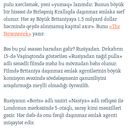
pulu xərcləmək, yəni «yumaq» lazımdır. Bunun böyük
bir hissəsi də Birləşmiş Krallıqda daşınmaz əmlaka sərf
olunur. Hər ay Böyük Britaniyaya 1.5 milyard dollar
həcmində qeydə alınmamış kapital axır». Bunu
«The
Newsweek»
yazır.
Bəs bu pul əsasən haradan gəlir? Rusiyadan. Dekabrın
15-də Vaşinqtonda göstərilən «Rusiyadan nağd pulla»
adlı sənədli filmdə məhz bu mövzudan bəhs olunur.
Filmdə Britaniya daşınmaz əmlak agentlərinin böyük
komisyon əvəzində sövdələşmənin qanuniliyini
araşdırmağa meylli olmadığı öyrənilib.
Rusiyanın «Boris» adlı naziri «Nastya» adlı rəfiqəsi ilə
Londonun mərkəzində 5-otaqlı, saray kimi mənzilləri
gəzir. Hər dəfə də onu fərqli daşınmaz əmlak agenti
müşayiət edir.