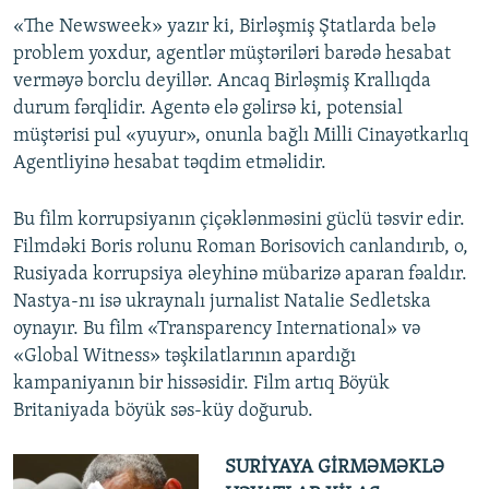
«The Newsweek» yazır ki, Birləşmiş Ştatlarda belə
problem yoxdur, agentlər müştəriləri barədə hesabat
verməyə borclu deyillər. Ancaq Birləşmiş Krallıqda
durum fərqlidir. Agentə elə gəlirsə ki, potensial
müştərisi pul «yuyur», onunla bağlı Milli Cinayətkarlıq
Agentliyinə hesabat təqdim etməlidir.
Bu film korrupsiyanın çiçəklənməsini güclü təsvir edir.
Filmdəki Boris rolunu Roman Borisovich canlandırıb, o,
Rusiyada korrupsiya əleyhinə mübarizə aparan fəaldır.
Nastya-nı isə ukraynalı jurnalist Natalie Sedletska
oynayır. Bu film «Transparency International» və
«Global Witness» təşkilatlarının apardığı
kampaniyanın bir hissəsidir. Film artıq Böyük
Britaniyada böyük səs-küy doğurub.
SURİYAYA GİRMƏMƏKLƏ