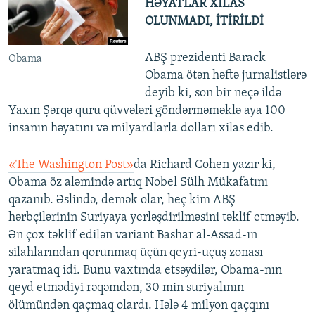
HƏYATLAR XİLAS
OLUNMADI, İTİRİLDİ
ABŞ prezidenti Barack
Obama
Obama ötən həftə jurnalistlərə
deyib ki, son bir neçə ildə
Yaxın Şərqə quru qüvvələri göndərməməklə aya 100
insanın həyatını və milyardlarla dolları xilas edib.
«The Washington Post»
da Richard Cohen yazır ki,
Obama öz aləmində artıq Nobel Sülh Mükafatını
qazanıb. Əslində, demək olar, heç kim ABŞ
hərbçilərinin Suriyaya yerləşdirilməsini təklif etməyib.
Ən çox təklif edilən variant Bashar al-Assad-ın
silahlarından qorunmaq üçün qeyri-uçuş zonası
yaratmaq idi. Bunu vaxtında etsəydilər, Obama-nın
qeyd etmədiyi rəqəmdən, 30 min suriyalının
ölümündən qaçmaq olardı. Hələ 4 milyon qaçqını