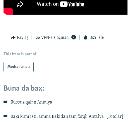
Paylaş
VPN-siz açmaq
Bizi izlə
This item is part of
Media icmalı
Buna da bax:
Russuz qalan Antalya
Bakı kimi isti, amma Bakıdan tam fərqli Antalya- [Fotolar]