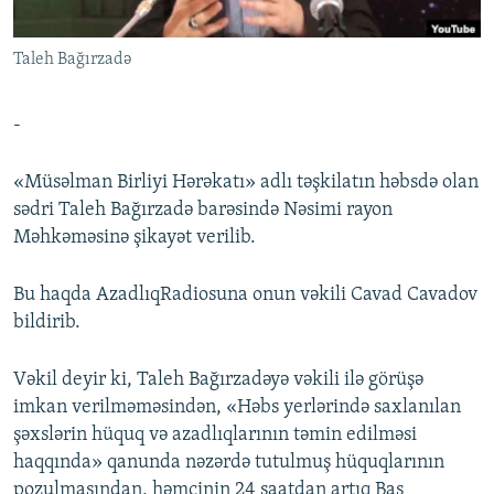
İNFOQRAFIKA
AZƏRBAYCAN ƏDƏBIYYATI KITABXANASI
MISSIYAMIZ
BIZI IZLƏ
Taleh Bağırzadə
KARIKATURA
İSLAM VƏ DEMOKRATIYA
PEŞƏ ETIKASI VƏ JURNALISTIKA STANDARTLARIMIZ
İZ - MƏDƏNIYYƏT PROQRAMI
MATERIALLARIMIZDAN ISTIFADƏ
-
AZADLIQRADIOSU MOBIL TELEFONUNUZDA
RFE/RL-in bütün saytları
BIZIMLƏ ƏLAQƏ
«Müsəlman Birliyi Hərəkatı» adlı təşkilatın həbsdə olan
sədri Taleh Bağırzadə barəsində Nəsimi rayon
XƏBƏR BÜLLETENLƏRIMIZ
Məhkəməsinə şikayət verilib.
Bu haqda AzadlıqRadiosuna onun vəkili Cavad Cavadov
bildirib.
Vəkil deyir ki, Taleh Bağırzadəyə vəkili ilə görüşə
imkan verilməməsindən, «Həbs yerlərində saxlanılan
şəxslərin hüquq və azadlıqlarının təmin edilməsi
haqqında» qanunda nəzərdə tutulmuş hüquqlarının
pozulmasından, həmçinin 24 saatdan artıq Baş