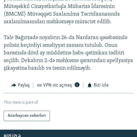
Mütəşəkkil Cinayətkarlıqla Mübarizə İdarəsinin
(BMCMİ) Müvəqqəti Saxlanılma Təcridxanasında
saxlanılmasından məhkəməyə müraciət edilib.
Tale Bağırzadə noyabrın 26-da Nardaran qəsəbəsində
polisin keçirdiyi əməliyyat zamanı tutulub. Onun
barəsində dörd ay müddətinə həbs-qətimkan tədbiri
seçilib. Dekabrın 2-də məhkəmə qərarından apellyasiya
şikayətinə baxılıb və təmin edilməyib.
Paylaş
VPN-siz açmaq
Bizi izlə
This item is part of
Azərbaycan xəbərləri
BIZI IZLƏ