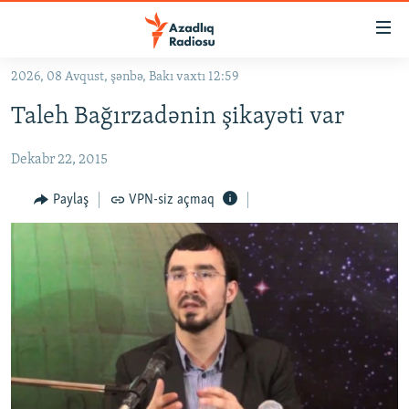
Keçid
linkləri
Əsas
2026, 08 Avqust, şənbə, Bakı vaxtı 12:59
məzmuna
GÜNDƏM
Taleh Bağırzadənin şikayəti var
qayıt
#İZAHLA
Əsas
Dekabr 22, 2015
KORRUPSIOMETR
naviqasiyaya
qayıt
#ƏSLINDƏ
Paylaş
VPN-siz açmaq
Axtarışa
FƏRQƏ BAX
keç
QANUNI DOĞRU
ARAŞDIRMA
MULTIMEDIA
RADIO ARXIV
VIDEO
HAQQIMIZDA
FOTOQALEREYA
OXU ZALI