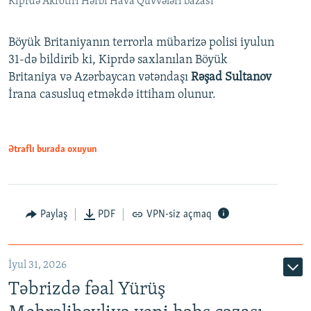
Kiprdə Akrotiri Hərbi Hava Qüvvələri bazası
Böyük Britaniyanın terrorla mübarizə polisi iyulun
31-də bildirib ki, Kiprdə saxlanılan Böyük
Britaniya və Azərbaycan vətəndaşı
Rəşad Sultanov
İrana casusluq etməkdə ittiham olunur.
Ətraflı burada oxuyun
Paylaş
PDF
VPN-siz açmaq
İyul 31, 2026
Təbrizdə fəal Yürüş