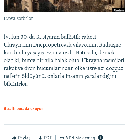
Lvova zərbələr
İyulun 30-da Rusiyanın ballistik raketi
Ukraynanın Dnepropetrovsk vilayətinin Radiuşne
kəndində yaşayış evini vurub. Nəticədə, demək
olar ki, bütöv bir ailə həlak olub. Ukrayna rəsmiləri
raket və dron hücumlarından ölkə üzrə azı doqquz
nəfərin öldüyünü, onlarla insanın yaralandığını
bildirirlər.
Ətraflı burada oxuyun
Paylaş
PDF
VPN-siz açmaq