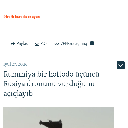
Ətraflı burada oxuyun
Paylaş
PDF
VPN-siz açmaq
İyul 27, 2026
Rumıniya bir həftədə üçüncü
Rusiya dronunu vurduğunu
açıqlayıb