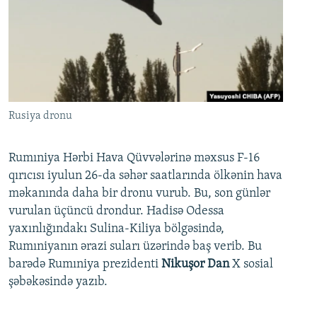
Rusiya dronu
Rumıniya Hərbi Hava Qüvvələrinə məxsus F-16
qırıcısı iyulun 26-da səhər saatlarında ölkənin hava
məkanında daha bir dronu vurub. Bu, son günlər
vurulan üçüncü drondur. Hadisə Odessa
yaxınlığındakı Sulina-Kiliya bölgəsində,
Rumıniyanın ərazi suları üzərində baş verib. Bu
barədə Rumıniya prezidenti
Nikuşor Dan
X sosial
şəbəkəsində yazıb.