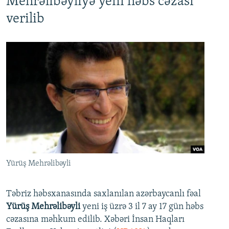
Mehrəlibəyliyə yeni həbs cəzası
verilib
Yürüş Mehrəlibəyli
Təbriz həbsxanasında saxlanılan azərbaycanlı fəal
Yürüş Mehrəlibəyli
yeni iş üzrə 3 il 7 ay 17 gün həbs
cəzasına məhkum edilib. Xəbəri İnsan Haqları