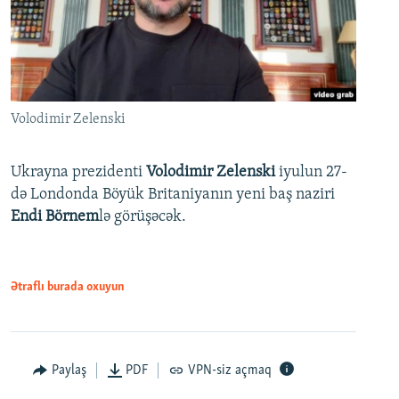
Volodimir Zelenski
Ukrayna prezidenti
Volodimir Zelenski
iyulun 27-
də Londonda Böyük Britaniyanın yeni baş naziri
Endi Börnem
lə görüşəcək.
Ətraflı burada oxuyun
Paylaş
PDF
VPN-siz açmaq