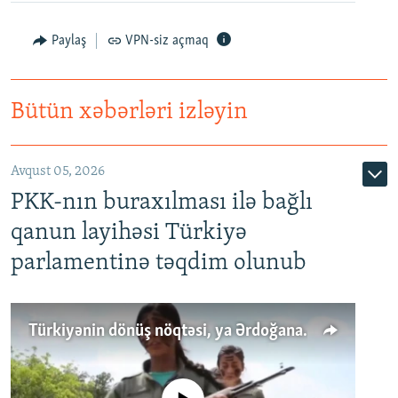
Paylaş
VPN-siz açmaq
Bütün xəbərləri izləyin
Avqust 05, 2026
PKK-nın buraxılması ilə bağlı
qanun layihəsi Türkiyə
parlamentinə təqdim olunub
Türkiyənin dönüş nöqtəsi, ya Ərdoğana üçüncü şans: PKK ilə qəfil barışıq nə deməkdir?