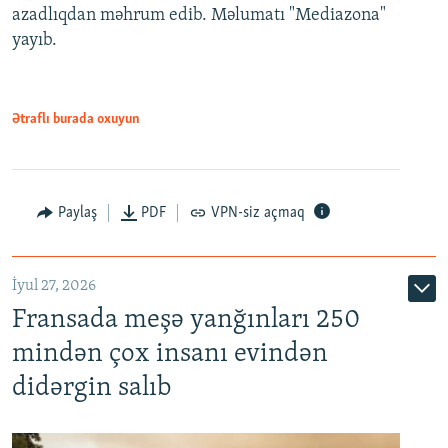
azadlıqdan məhrum edib. Məlumatı "Mediazona"
yayıb.
Ətraflı burada oxuyun
Paylaş
PDF
VPN-siz açmaq
İyul 27, 2026
Fransada meşə yanğınları 250
mindən çox insanı evindən
didərgin salıb