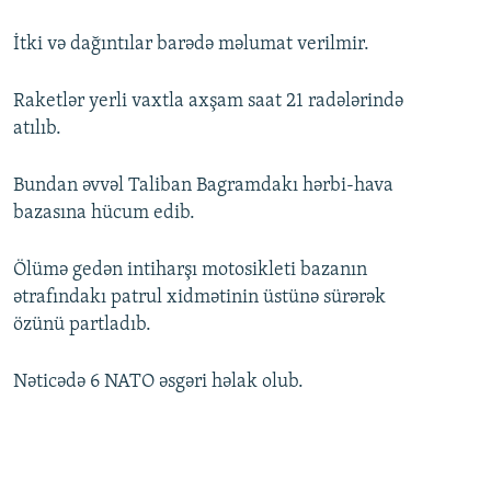
İtki və dağıntılar barədə məlumat verilmir.
Raketlər yerli vaxtla axşam saat 21 radələrində
atılıb.
Bundan əvvəl Taliban Bagramdakı hərbi-hava
bazasına hücum edib.
Ölümə gedən intiharşı motosikleti bazanın
ətrafındakı patrul xidmətinin üstünə sürərək
özünü partladıb.
Nəticədə 6 NATO əsgəri həlak olub.