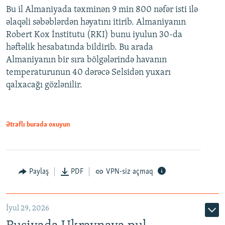
Bu il Almaniyada təxminən 9 min 800 nəfər isti ilə
əlaqəli səbəblərdən həyatını itirib. Almaniyanın
Robert Kox İnstitutu (RKI) bunu iyulun 30-da
həftəlik hesabatında bildirib. Bu arada
Almaniyanın bir sıra bölgələrində havanın
temperaturunun 40 dərəcə Selsidən yuxarı
qalxacağı gözlənilir.
Ətraflı burada oxuyun
Paylaş
PDF
VPN-siz açmaq
İyul 29, 2026