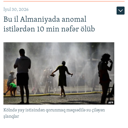
İyul 30, 2026
Bu il Almaniyada anomal
istilərdən 10 min nəfər ölüb
Kölndə yay istisindən qorunmaq məqsədilə su çiləyən
şlanqlar