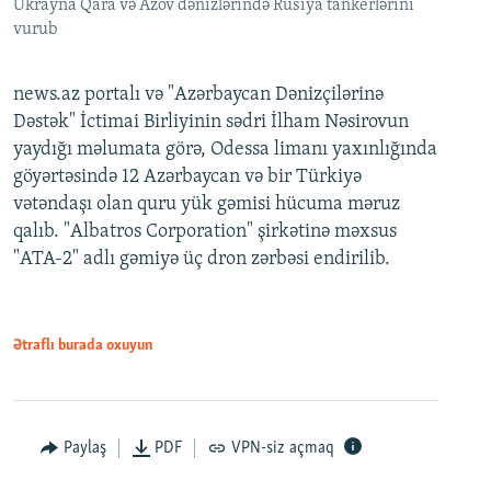
Ukrayna Qara və Azov dənizlərində Rusiya tankerlərini
vurub
news.az portalı və "Azərbaycan Dənizçilərinə
Dəstək" İctimai Birliyinin sədri İlham Nəsirovun
yaydığı məlumata görə, Odessa limanı yaxınlığında
göyərtəsində 12 Azərbaycan və bir Türkiyə
vətəndaşı olan quru yük gəmisi hücuma məruz
qalıb. "Albatros Corporation" şirkətinə məxsus
"ATA-2" adlı gəmiyə üç dron zərbəsi endirilib.
Ətraflı burada oxuyun
Paylaş
PDF
VPN-siz açmaq