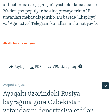
xidmətlərinə qarşı genişmiqyaslı bloklama aparıb.
20-dən çox populyar hostinq provayderinin IP
ünvanları məhdudlaşdırılıb. Bu barədə "Eksployt"
və "Agentstvo" Telegram kanalları məlumat yayıb.
Ətraflı burada oxuyun
Paylaş
PDF
VPN-siz açmaq
Avqust 03, 2026
Ayaqaltı üzərindəki Rusiya
bayrağına görə Özbəkistan
vətəndaşını deportasiya etdilər