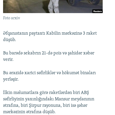
İNFOQRAFIKA
AZƏRBAYCAN ƏDƏBIYYATI KITABXANASI
MISSIYAMIZ
BIZI IZLƏ
KARIKATURA
İSLAM VƏ DEMOKRATIYA
PEŞƏ ETIKASI VƏ JURNALISTIKA STANDARTLARIMIZ
Foto arxiv
İZ - MƏDƏNIYYƏT PROQRAMI
MATERIALLARIMIZDAN ISTIFADƏ
AZADLIQRADIOSU MOBIL TELEFONUNUZDA
RFE/RL-in bütün saytları
Əfqanıstanın paytaxtı Kabilin mərkəzinə 3 raket
düşüb.
BIZIMLƏ ƏLAQƏ
XƏBƏR BÜLLETENLƏRIMIZ
Bu barədə sekabrın 21-də pois və şahidər xəbər
verir.
Bu ərazidə xarici səfirliklər və hökumət binaları
yerləşir.
İlkin məlumatlara görə raketlərdən biri ABŞ
səfirliyinin yaxınlığındakı Mansur meydanının
ətrafına, biri Şirpur rayonuna, biri isə şəhər
mərkəzinin ətrafına düşüb.