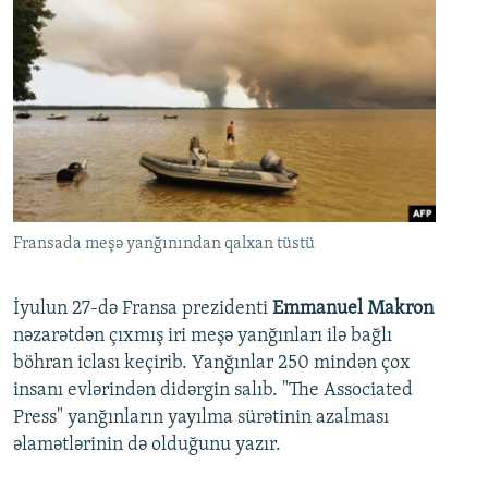
Fransada meşə yanğınından qalxan tüstü
İyulun 27-də Fransa prezidenti
Emmanuel Makron
nəzarətdən çıxmış iri meşə yanğınları ilə bağlı
böhran iclası keçirib. Yanğınlar 250 mindən çox
insanı evlərindən didərgin salıb. "The Associated
Press" yanğınların yayılma sürətinin azalması
əlamətlərinin də olduğunu yazır.