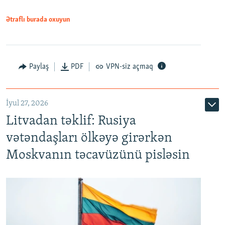
Ətraflı burada oxuyun
Paylaş
PDF
VPN-siz açmaq
İyul 27, 2026
Litvadan təklif: Rusiya
vətəndaşları ölkəyə girərkən
Moskvanın təcavüzünü pisləsin