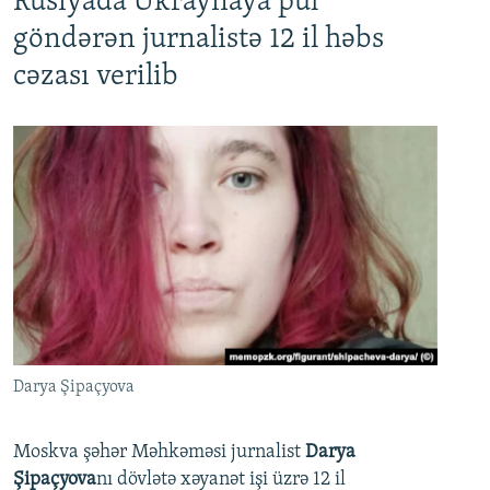
Rusiyada Ukraynaya pul
göndərən jurnalistə 12 il həbs
cəzası verilib
Darya Şipaçyova
Moskva şəhər Məhkəməsi jurnalist
Darya
Şipaçyova
nı dövlətə xəyanət işi üzrə 12 il