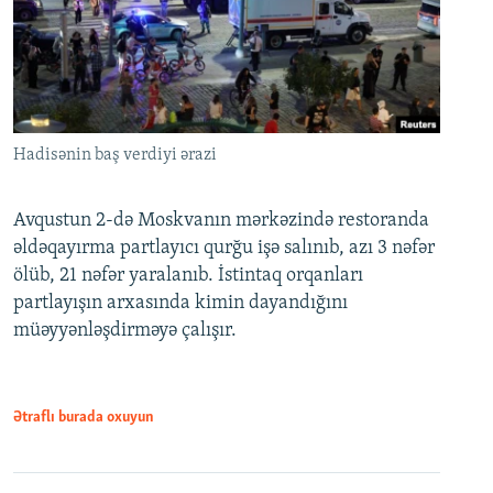
Hadisənin baş verdiyi ərazi
Avqustun 2-də Moskvanın mərkəzində restoranda
əldəqayırma partlayıcı qurğu işə salınıb, azı 3 nəfər
ölüb, 21 nəfər yaralanıb. İstintaq orqanları
partlayışın arxasında kimin dayandığını
müəyyənləşdirməyə çalışır.
Ətraflı burada oxuyun