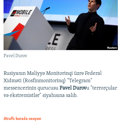
Pavel Durov
Rusiyanın Maliyyə Monitorinqi üzrə Federal
Xidməti (Rosfinmonitorinq) "Telegram"
messencerinin qurucusu
Pavel Durov
u "terrorçular
və ekstremistlər" siyahısına salıb.
Ətraflı burada oxuyun