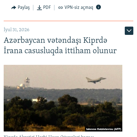
Paylaş
PDF
VPN-siz açmaq
İyul 31, 2026
Azərbaycan vətəndaşı Kiprdə
İrana casusluqda ittiham olunur