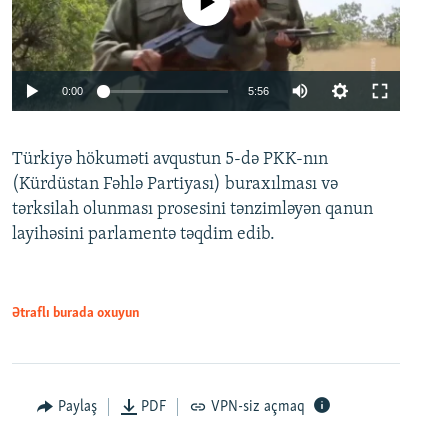
No media source currently available
Auto
0:00
5:56
240p
Türkiyə hökuməti avqustun 5-də PKK-nın
360p
(Kürdüstan Fəhlə Partiyası) buraxılması və
480p
Auto
240p
360p
480p
tərksilah olunması prosesini tənzimləyən qanun
720p
layihəsini parlamentə təqdim edib.
720p
1080p
1080p
Ətraflı burada oxuyun
Paylaş
PDF
VPN-siz açmaq