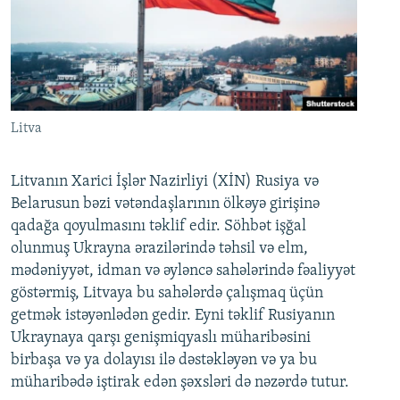
Litva
Litvanın Xarici İşlər Nazirliyi (XİN) Rusiya və
Belarusun bəzi vətəndaşlarının ölkəyə girişinə
qadağa qoyulmasını təklif edir. Söhbət işğal
olunmuş Ukrayna ərazilərində təhsil və elm,
mədəniyyət, idman və əyləncə sahələrində fəaliyyət
göstərmiş, Litvaya bu sahələrdə çalışmaq üçün
getmək istəyənlədən gedir. Eyni təklif Rusiyanın
Ukraynaya qarşı genişmiqyaslı müharibəsini
birbaşa və ya dolayısı ilə dəstəkləyən və ya bu
müharibədə iştirak edən şəxsləri də nəzərdə tutur.