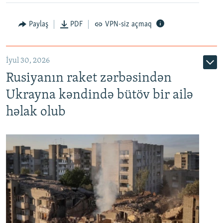
Paylaş
PDF
VPN-siz açmaq
İyul 30, 2026
Rusiyanın raket zərbəsindən
Ukrayna kəndində bütöv bir ailə
həlak olub