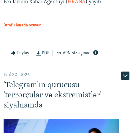
Fəallarının Xəbər Agentliyi (
HRANA
) yayıb.
Ətraflı burada oxuyun
Paylaş
PDF
VPN-siz açmaq
İyul 30, 2026
'Telegram'ın qurucusu
'terrorçular və ekstremistlər'
siyahısında