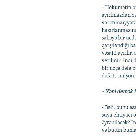
- Hökumətin bu
ayrılmazdan qa
və ictimaiyyətə
hazırlanmasına 
sahəyə bir ucda
qarşılandığı b
vəsaiti ayrılır
verilmir. İndi 
bir neçə dəfə p
dəfə 11 milyon.
- Yəni demək is
- Bəli, bunu ə
suya ehtiyacı ö
öyrəniləcək? İn
və bütün bunla