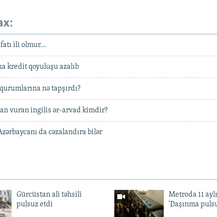
ax:
atı ili olmur...
na kredit qoyuluşu azalıb
 qurumlarına nə tapşırdı?
n vuran ingilis ər-arvad kimdir?
Azərbaycanı da cəzalandıra bilər
Gürcüstan ali təhsili
Metroda 11 aylı
pulsuz etdi
'Daşınma pulsu