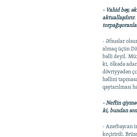
- Vahid bəy, ək
aktuallaşdırır.
torpağışoranla
- Əfsuslar olsu
almaq üçün Döv
bəlli deyil. Mü
ki, ölkədə ada
dövriyyədən çı
həllini tapmas
qaytarılması h
- Neftin qiymət
ki, bundan son
- Azərbaycan i
keçirirdi. Brü