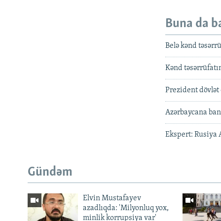
Buna da b
Belə kənd təsərrüf
Kənd təsərrüfatı
Prezident dövlət
Azərbaycana bana
Ekspert: Rusiya 
Gündəm
Elvin Mustafayev
azadlıqda: 'Milyonluq yox,
minlik korrupsiya var'