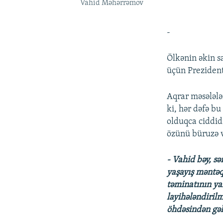
Vahid Məhərrəmov
-
Ölkənin əkin sa
üçün Prezident
Aqrar məsələl
ki, hər dəfə b
olduqca ciddidi
özünü büruzə v
- Vahid bəy, s
yaşayış məntəq
təminatının ya
layihələndirilm
öhdəsindən gə