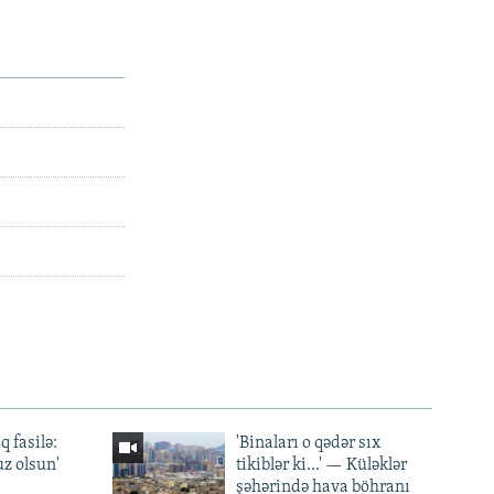
q fasilə:
'Binaları o qədər sıx
z olsun'
tikiblər ki...' — Küləklər
şəhərində hava böhranı