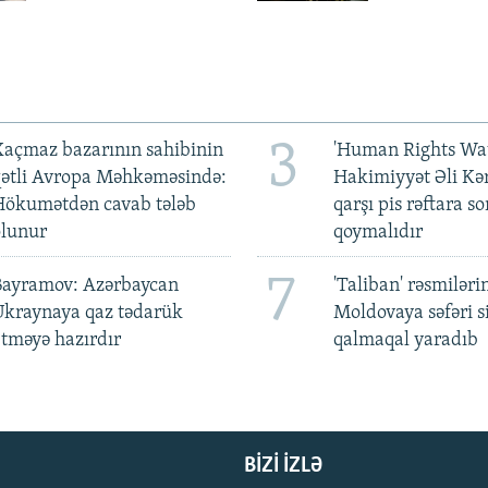
3
açmaz bazarının sahibinin
'Human Rights Wat
qətli Avropa Məhkəməsində:
Hakimiyyət Əli Kə
Hökumətdən cavab tələb
qarşı pis rəftara so
olunur
qoymalıdır
7
Bayramov: Azərbaycan
'Taliban' rəsmiləri
Ukraynaya qaz tədarük
Moldovaya səfəri s
tməyə hazırdır
qalmaqal yaradıb
BIZI IZLƏ