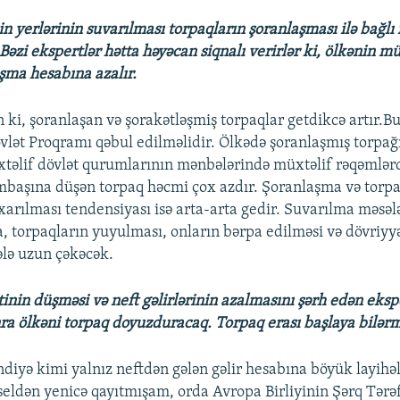
in yerlərinin suvarılması torpaqların şoranlaşması ilə bağlı
 Bəzi ekspertlər hətta həyəcan siqnalı verirlər ki, ölkənin m
şma hesabına azalır.
n ki, şoranlaşan və şorakətləşmiş torpaqlar getdikcə artır.B
lət Proqramı qəbul edilməlidir. Ölkədə şoranlaşmış torpağ
xtəlif dövlət qurumlarının mənbələrində müxtəlif rəqəmlərdi
mbaşına düşən torpaq həcmi çox azdır. Şoranlaşma və torpa
xarılması tendensiyası isə arta-arta gedir. Suvarılma məsəl
a, torpaqların yuyulması, onların bərpa edilməsi və dövriyy
ələ uzun çəkəcək.
inin düşməsi və neft gəlirlərinin azalmasını şərh edən ekspe
ra ölkəni torpaq doyuzduracaq. Torpaq erası başlaya bilərm
ndiyə kimi yalnız neftdən gələn gəlir hesabına böyük layihə
sseldən yenicə qayıtmışam, orda Avropa Birliyinin Şərq Tərəf