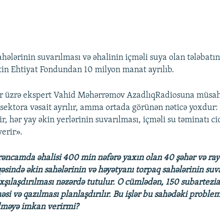
hələrinin suvarılması və əhalinin içməli suya olan tələbatı
in Ehtiyat Fondundan 10 milyon manat ayrılıb.
ər üzrə ekspert Vahid Məhərrəmov AzadlıqRadiosuna müsah
u sektora vəsait ayrılır, amma ortada görünən nəticə yoxdur
r, hər yay əkin yerlərinin suvarılması, içməli su təminatı c
erir».
ərəncamda əhalisi 400 min nəfərə yaxın olan 40 şəhər və ra
əsində əkin sahələrinin və həyətyanı torpaq sahələrinin suv
xşılaşdırılması nəzərdə tutulur. O cümlədən, 150 subartez
əsi və qazılması planlaşdırılır. Bu işlər bu sahədəki proble
lməyə imkan verirmi?