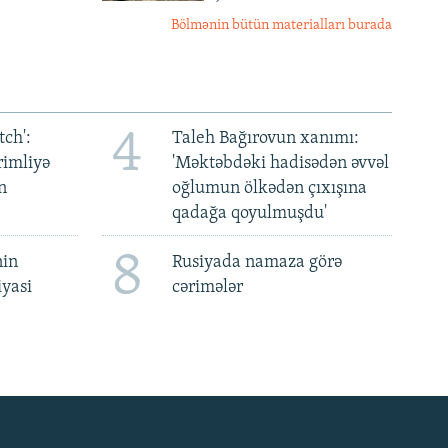
Bölmənin bütün materialları burada
4
ch':
Taleh Bağırovun xanımı:
rimliyə
'Məktəbdəki hadisədən əvvəl
n
oğlumun ölkədən çıxışına
qadağa qoyulmuşdu'
8
nin
Rusiyada namaza görə
iyasi
cərimələr