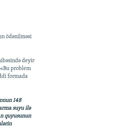
nın ödənilməsi
ibəsində deyir
: «Bu problem
iddi formada
yonun 148
arma suyu ilə
ian quyusunun
mlərin