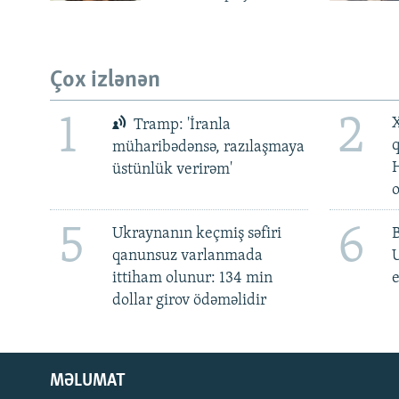
Çox izlənən
1
2
X
Tramp: 'İranla
müharibədənsə, razılaşmaya
üstünlük verirəm'
5
6
Ukraynanın keçmiş səfiri
qanunsuz varlanmada
ittiham olunur: 134 min
e
dollar girov ödəməlidir
MƏLUMAT