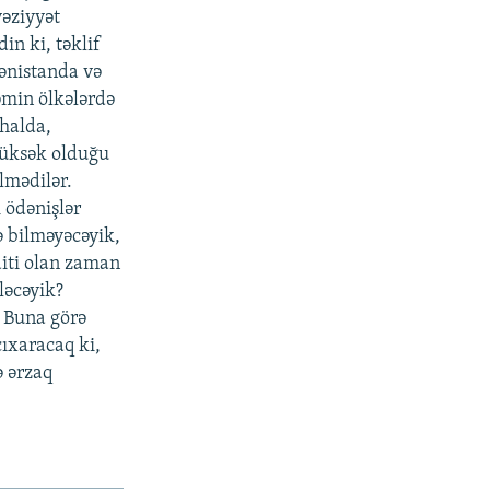
vəziyyət
in ki, təklif
mənistanda və
əmin ölkələrdə
 halda,
 yüksək olduğu
lmədilər.
i ödənişlər
rə bilməyəcəyik,
iti olan zaman
ləcəyik?
. Buna görə
çıxaracaq ki,
ə ərzaq