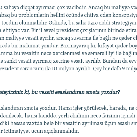
 sahəyə diqqət ayırması çox vacibdir. Ancaq bu maliyyə vəs
baq bu problemlərin həllini özündə ehtiva edən konsepsiy
 təqdim olunmalıdır. Əslində, bu sahə üzrə ciddi strategiya
ehtiyac var. Bir il əvvəl prezident çıxışlarının birində etira
n maliyyə vəsait ayrılır, ancaq suvarma ilə bağlı nə qədər e
arədə bir məlumat yoxdur. Baxmayaraq ki, kifayət qədər bö
, amma bu vəsaitin necə xərclənməsi və səmərəliliyi ilə bağl
də sanki vəsait ayırmaq xətrinə vəsait ayrılıb. Bundan da əv
rezident sərəncamı ilə 10 milyon ayrılıb. Qoy bir dəfə 9 mily
təyirsiniz ki, bu vəsaiti əsaslandıran smeta yoxdur?
saslandıran smeta yoxdur. Hansı işlər görüləcək, harada, nə
dəniləcək, hansı kənddə, yerli əhalinin necə faizinin içməli
diki həssas vaxtda belə bir vəsaitin ayrılması üçün əsaslı s
r ictimaiyyət ucun açıqlanmalıdır.