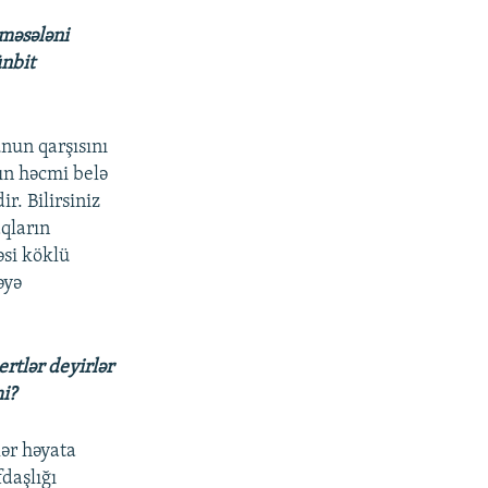
 məsələni
ünbit
unun qarşısını
ın həcmi belə
r. Bilirsiniz
qların
əsi köklü
əyə
rtlər deyirlər
i?
lər həyata
daşlığı