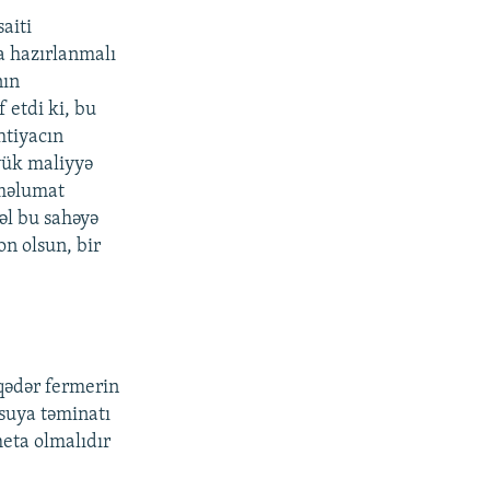
aiti
a hazırlanmalı
nın
f etdi ki, bu
htiyacın
yük maliyyə
ıməlumat
vəl bu sahəyə
on olsun, bir
 qədər fermerin
 suya təminatı
meta olmalıdır