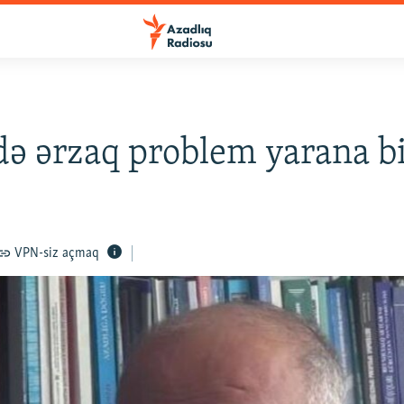
ə ərzaq problem yarana b
VPN-siz açmaq