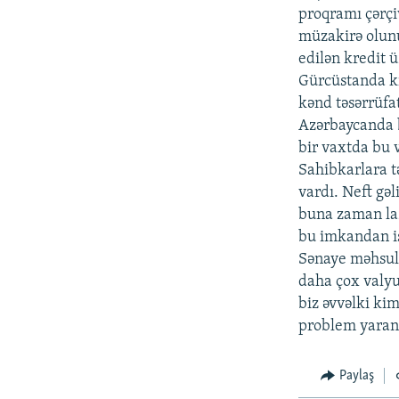
proqramı çərçi
müzakirə olunu
edilən kredit 
Gürcüstanda kr
kənd təsərrüfa
Azərbaycanda bu
bir vaxtda bu v
Sahibkarlara tə
vardı. Neft gəl
buna zaman laz
bu imkandan is
Sənaye məhsulu
daha çox valyu
biz əvvəlki ki
problem yarana
Paylaş