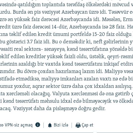
vəsində qatıldığım toplantıda tərəfdaş ölkələrdəki mövcud 
rdu. Burda ən pis vəziyyət Azərbaycan üzrə idi. Təsəvvür ed
üzrə ən yüksək faiz dərəcəsi Azərbaycanda idi. Məsələn, Er
edit üzrə faiz dərəcəsi 14-dür, Azərbaycanda isə 28 faiz. H
tına təklif edilən kredit ümumi portfeldə 15-20 faiz olduğu
 göstərici 3.7 faiz idi. Bu o deməkdir ki, neft gəlirlərinin
əsaiti real sektora- sənayeyə, kənd təsərrüfatına yönəldə bi
klif edilən kreditlər yüksək faizli oldu, üstəlik, qeyri-rəsm
irlərinin azaldığı bir vaxtda kənd təsərrüfatını inkişaf etdi
ımdır. Bu dövrə çoxdan hazırlamaq lazım idi. Maliyyə vəsa
tifadə etmədiksə, maliyyə imkanları azalan vaxtı nə edə bi
muz yoxdur, aqrar sektor üzrə daha çox idxaldan asılıyıq
ta xərcləməli olacağıq. Valyuta xərclənməsi də ona gətirib 
mi kənd təsərrüfatı məhsulu idxal edə bilməyəcəyik və ölkəd
caq. Vəziyyət daha da pisləşməyə doğru gedir.
VPN-siz açmaq
Bizi izlə
Çap et