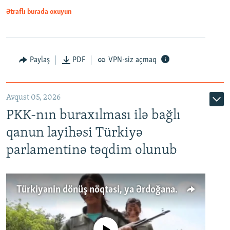
Ətraflı burada oxuyun
Paylaş
PDF
VPN-siz açmaq
Avqust 05, 2026
PKK-nın buraxılması ilə bağlı
qanun layihəsi Türkiyə
parlamentinə təqdim olunub
Türkiyənin dönüş nöqtəsi, ya Ərdoğana üçüncü şans: PKK ilə qəfil barışıq nə deməkdir?