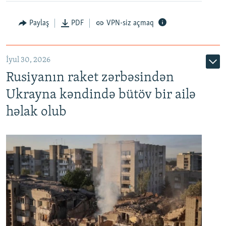
Paylaş
PDF
VPN-siz açmaq
İyul 30, 2026
Rusiyanın raket zərbəsindən
Ukrayna kəndində bütöv bir ailə
həlak olub