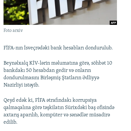
İNFOQRAFIKA
AZƏRBAYCAN ƏDƏBIYYATI KITABXANASI
MISSIYAMIZ
BIZI IZLƏ
KARIKATURA
İSLAM VƏ DEMOKRATIYA
PEŞƏ ETIKASI VƏ JURNALISTIKA STANDARTLARIMIZ
İZ - MƏDƏNIYYƏT PROQRAMI
MATERIALLARIMIZDAN ISTIFADƏ
Foto arxiv
AZADLIQRADIOSU MOBIL TELEFONUNUZDA
RFE/RL-in bütün saytları
BIZIMLƏ ƏLAQƏ
FİFA-nın İsveçrədəki bank hesabları dondurulub.
XƏBƏR BÜLLETENLƏRIMIZ
Beynəlxalq KİV-lərin məlumatına görə, söhbət 10
bankdakı 50 hesabdan gedir və onların
dondurulmasını Birləşmiş Ştatların Ədliyyə
Nazirliyi istəyib.
Qeyd edək ki, FİFA ətrafındakı korrupsiya
qalmaqalına görə təşkilatın Sürixdəki baş ofisində
axtarış aparılıb, kompüter və sənədlər müsadirə
edilib.