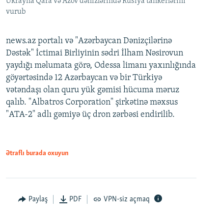
Ukrayna Qara və Azov dənizlərində Rusiya tankerlərini
vurub
news.az portalı və "Azərbaycan Dənizçilərinə
Dəstək" İctimai Birliyinin sədri İlham Nəsirovun
yaydığı məlumata görə, Odessa limanı yaxınlığında
göyərtəsində 12 Azərbaycan və bir Türkiyə
vətəndaşı olan quru yük gəmisi hücuma məruz
qalıb. "Albatros Corporation" şirkətinə məxsus
"ATA-2" adlı gəmiyə üç dron zərbəsi endirilib.
Ətraflı burada oxuyun
Paylaş
PDF
VPN-siz açmaq