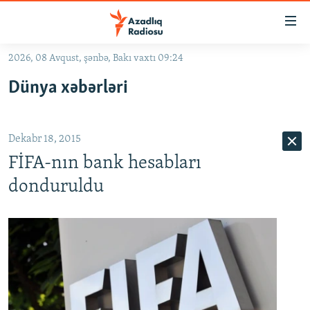
Keçid
linkləri
Əsas
2026, 08 Avqust, şənbə, Bakı vaxtı 09:24
məzmuna
GÜNDƏM
Dünya xəbərləri
qayıt
#İZAHLA
Əsas
KORRUPSIOMETR
naviqasiyaya
Dekabr 18, 2015
qayıt
#ƏSLINDƏ
Axtarışa
FİFA-nın bank hesabları
FƏRQƏ BAX
keç
donduruldu
QANUNI DOĞRU
ARAŞDIRMA
MULTIMEDIA
RADIO ARXIV
VIDEO
HAQQIMIZDA
FOTOQALEREYA
OXU ZALI