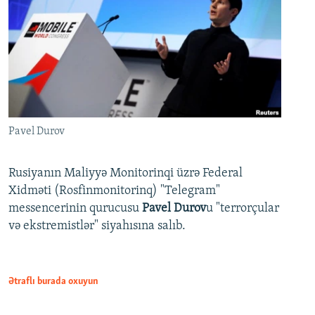
Pavel Durov
Rusiyanın Maliyyə Monitorinqi üzrə Federal
Xidməti (Rosfinmonitorinq) "Telegram"
messencerinin qurucusu
Pavel Durov
u "terrorçular
və ekstremistlər" siyahısına salıb.
Ətraflı burada oxuyun