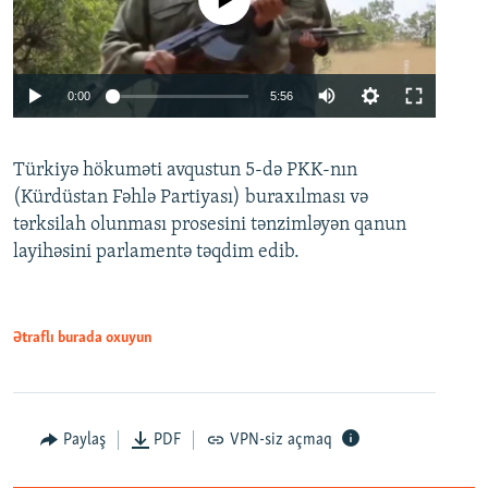
No media source currently available
Auto
0:00
5:56
240p
Türkiyə hökuməti avqustun 5-də PKK-nın
360p
(Kürdüstan Fəhlə Partiyası) buraxılması və
480p
Auto
240p
360p
480p
tərksilah olunması prosesini tənzimləyən qanun
720p
layihəsini parlamentə təqdim edib.
720p
1080p
1080p
Ətraflı burada oxuyun
Paylaş
PDF
VPN-siz açmaq