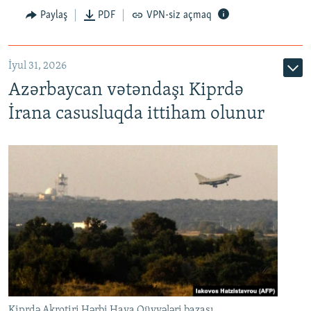
Paylaş
PDF
VPN-siz açmaq
İyul 31, 2026
Azərbaycan vətəndaşı Kiprdə
İrana casusluqda ittiham olunur
Kiprdə Akrotiri Hərbi Hava Qüvvələri bazası