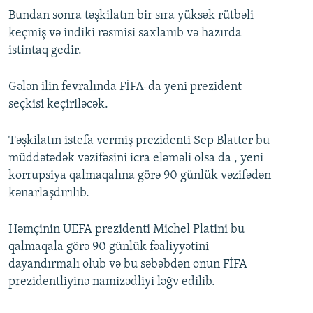
Bundan sonra təşkilatın bir sıra yüksək rütbəli
keçmiş və indiki rəsmisi saxlanıb və hazırda
istintaq gedir.
Gələn ilin fevralında FİFA-da yeni prezident
seçkisi keçiriləcək.
Təşkilatın istefa vermiş prezidenti Sep Blatter bu
müddətədək vəzifəsini icra eləməli olsa da , yeni
korrupsiya qalmaqalına görə 90 günlük vəzifədən
kənarlaşdırılıb.
Həmçinin UEFA prezidenti Michel Platini bu
qalmaqala görə 90 günlük fəaliyyətini
dayandırmalı olub və bu səbəbdən onun FİFA
prezidentliyinə namizədliyi ləğv edilib.