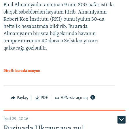
Bu il Almaniyada təxminən 9 min 800 nəfər isti ilə
əlaqəli səbəblərdən həyatını itirib. Almaniyanın
Robert Kox İnstitutu (RKI) bunu iyulun 30-da
həftəlik hesabatında bildirib. Bu arada
Almaniyanın bir sıra bölgələrində havanın
temperaturunun 40 dərəcə Selsidən yuxarı
qalxacağı gözlənilir.
Ətraflı burada oxuyun
Paylaş
PDF
VPN-siz açmaq
İyul 29, 2026
Rusiyada Ukraynaya pul