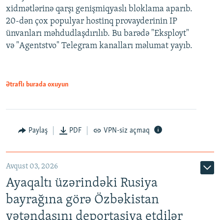
xidmətlərinə qarşı genişmiqyaslı bloklama aparıb.
20-dən çox populyar hostinq provayderinin IP
ünvanları məhdudlaşdırılıb. Bu barədə "Eksployt"
və "Agentstvo" Telegram kanalları məlumat yayıb.
Ətraflı burada oxuyun
Paylaş
PDF
VPN-siz açmaq
Avqust 03, 2026
Ayaqaltı üzərindəki Rusiya
bayrağına görə Özbəkistan
vətəndaşını deportasiya etdilər