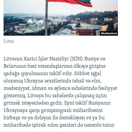
Litva
Litvanın Xarici İşlər Nazirliyi (XİN) Rusiya və
Belarusun bəzi vətəndaşlarının ölkəyə girişinə
qadağa qoyulmasını təklif edir. Söhbət işğal
olunmuş Ukrayna ərazilərində təhsil və elm,
mədəniyyət, idman və əyləncə sahələrində fəaliyyət
göstərmiş, Litvaya bu sahələrdə çalışmaq üçün
getmək istəyənlədən gedir. Eyni təklif Rusiyanın
Ukraynaya qarşı genişmiqyaslı müharibəsini
birbaşa və ya dolayısı ilə dəstəkləyən və ya bu
müharibədə iştirak edən şəxsləri də nəzərdə tutur.