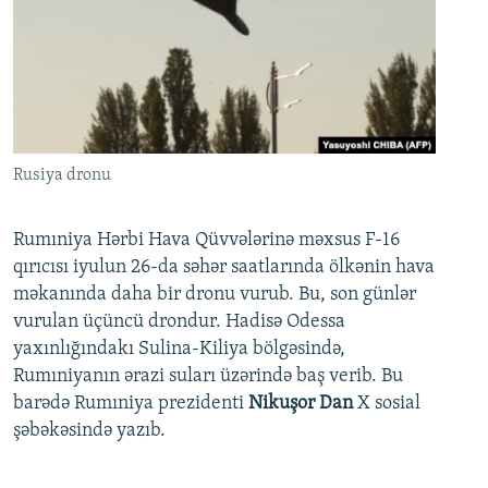
Rusiya dronu
Rumıniya Hərbi Hava Qüvvələrinə məxsus F-16
qırıcısı iyulun 26-da səhər saatlarında ölkənin hava
məkanında daha bir dronu vurub. Bu, son günlər
vurulan üçüncü drondur. Hadisə Odessa
yaxınlığındakı Sulina-Kiliya bölgəsində,
Rumıniyanın ərazi suları üzərində baş verib. Bu
barədə Rumıniya prezidenti
Nikuşor Dan
X sosial
şəbəkəsində yazıb.