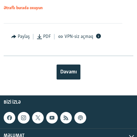
Ətraflı burada oxuyun
Paylaş
PDF
VPN-siz açmaq
Davamı
BIZI IZLƏ
MƏLUMAT