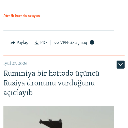
Ətraflı burada oxuyun
Paylaş
PDF
VPN-siz açmaq
İyul 27, 2026
Rumıniya bir həftədə üçüncü
Rusiya dronunu vurduğunu
açıqlayıb