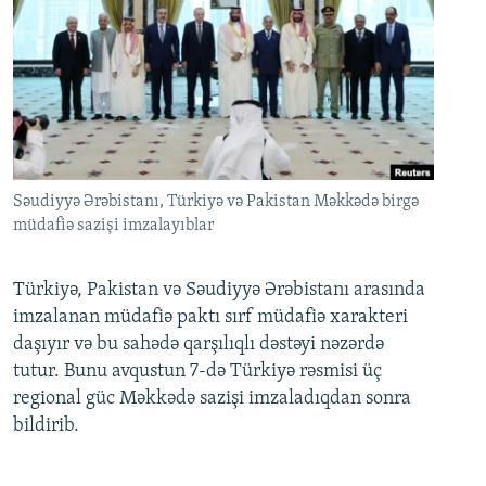
Səudiyyə Ərəbistanı, Türkiyə və Pakistan Məkkədə birgə
müdafiə sazişi imzalayıblar
Türkiyə, Pakistan və Səudiyyə Ərəbistanı arasında
imzalanan müdafiə paktı sırf müdafiə xarakteri
daşıyır və bu sahədə qarşılıqlı dəstəyi nəzərdə
tutur. Bunu avqustun 7-də Türkiyə rəsmisi üç
regional güc Məkkədə sazişi imzaladıqdan sonra
bildirib.