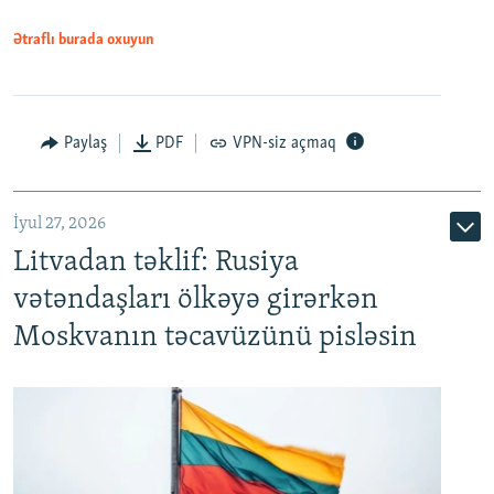
Ətraflı burada oxuyun
Paylaş
PDF
VPN-siz açmaq
İyul 27, 2026
Litvadan təklif: Rusiya
vətəndaşları ölkəyə girərkən
Moskvanın təcavüzünü pisləsin