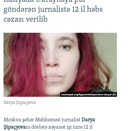
göndərən jurnalistə 12 il həbs
cəzası verilib
Darya Şipaçyova
Moskva şəhər Məhkəməsi jurnalist
Darya
Şipaçyova
nı dövlətə xəyanət işi üzrə 12 il