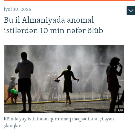
İyul 30, 2026
Bu il Almaniyada anomal
istilərdən 10 min nəfər ölüb
Kölndə yay istisindən qorunmaq məqsədilə su çiləyən
şlanqlar