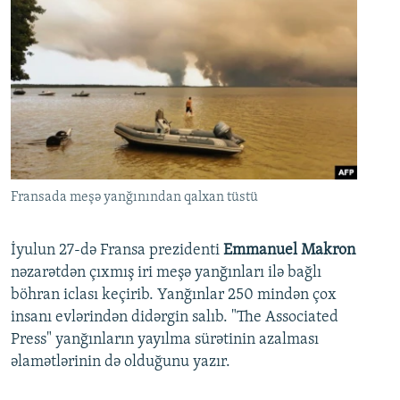
Fransada meşə yanğınından qalxan tüstü
İyulun 27-də Fransa prezidenti
Emmanuel Makron
nəzarətdən çıxmış iri meşə yanğınları ilə bağlı
böhran iclası keçirib. Yanğınlar 250 mindən çox
insanı evlərindən didərgin salıb. "The Associated
Press" yanğınların yayılma sürətinin azalması
əlamətlərinin də olduğunu yazır.