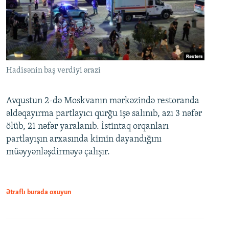
Hadisənin baş verdiyi ərazi
Avqustun 2-də Moskvanın mərkəzində restoranda
əldəqayırma partlayıcı qurğu işə salınıb, azı 3 nəfər
ölüb, 21 nəfər yaralanıb. İstintaq orqanları
partlayışın arxasında kimin dayandığını
müəyyənləşdirməyə çalışır.
Ətraflı burada oxuyun