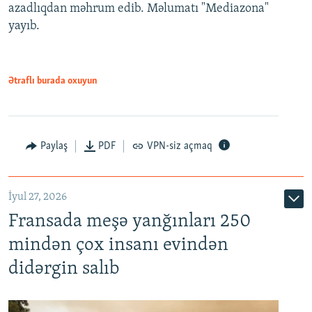
azadlıqdan məhrum edib. Məlumatı "Mediazona"
yayıb.
Ətraflı burada oxuyun
Paylaş
PDF
VPN-siz açmaq
İyul 27, 2026
Fransada meşə yanğınları 250
mindən çox insanı evindən
didərgin salıb