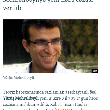
Mehrəlibəyliyə yeni həbs cəzası
verilib
Yürüş Mehrəlibəyli
Təbriz həbsxanasında saxlanılan azərbaycanlı fəal
Yürüş Mehrəlibəyli
yeni iş üzrə 3 il 7 ay 17 gün həbs
cəzasına məhkum edilib. Xəbəri İnsan Haqları