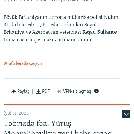
Böyük Britaniyanın terrorla mübarizə polisi iyulun
31-də bildirib ki, Kiprdə saxlanılan Böyük
Britaniya və Azərbaycan vətəndaşı
Rəşad Sultanov
İrana casusluq etməkdə ittiham olunur.
Ətraflı burada oxuyun
Paylaş
PDF
VPN-siz açmaq
İyul 31, 2026
Təbrizdə fəal Yürüş