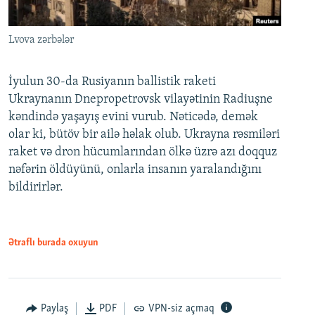
Lvova zərbələr
İyulun 30-da Rusiyanın ballistik raketi
Ukraynanın Dnepropetrovsk vilayətinin Radiuşne
kəndində yaşayış evini vurub. Nəticədə, demək
olar ki, bütöv bir ailə həlak olub. Ukrayna rəsmiləri
raket və dron hücumlarından ölkə üzrə azı doqquz
nəfərin öldüyünü, onlarla insanın yaralandığını
bildirirlər.
Ətraflı burada oxuyun
Paylaş
PDF
VPN-siz açmaq