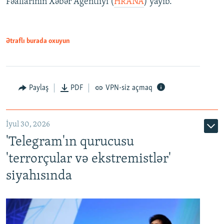
Fəallarının Xəbər Agentliyi (
HRANA
) yayıb.
Ətraflı burada oxuyun
Paylaş
PDF
VPN-siz açmaq
İyul 30, 2026
'Telegram'ın qurucusu
'terrorçular və ekstremistlər'
siyahısında