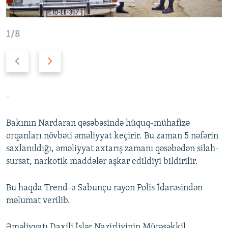
İNFOQRAFIKA
AZƏRBAYCAN ƏDƏBIYYATI KITABXANASI
MISSIYAMIZ
BIZI IZLƏ
KARIKATURA
İSLAM VƏ DEMOKRATIYA
PEŞƏ ETIKASI VƏ JURNALISTIKA STANDARTLARIMIZ
1/8
İZ - MƏDƏNIYYƏT PROQRAMI
MATERIALLARIMIZDAN ISTIFADƏ
Öncəki
Növbəti
AZADLIQRADIOSU MOBIL TELEFONUNUZDA
RFE/RL-in bütün saytları
slayd
slayd
BIZIMLƏ ƏLAQƏ
-
XƏBƏR BÜLLETENLƏRIMIZ
Bakının Nardaran qəsəbəsində hüquq-mühafizə
orqanları növbəti əməliyyat keçirir. Bu zaman 5 nəfərin
saxlanıldığı, əməliyyat axtarış zamanı qəsəbədən silah-
sursat, narkotik maddələr aşkar edildiyi bildirilir.
Bu haqda Trend-ə Sabunçu rayon Polis İdarəsindən
məlumat verilib.
Əməliyyatı Daxili İşlər Nazirliyinin Mütəşəkkil