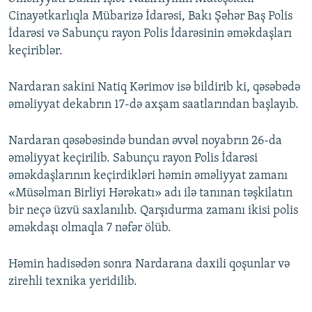
Cinayətkarlıqla Mübarizə İdarəsi, Bakı Şəhər Baş Polis
İdarəsi və Sabunçu rayon Polis İdarəsinin əməkdaşları
keçiriblər.
Nardaran sakini Natiq Kərimov isə bildirib ki, qəsəbədə
əməliyyat dekabrın 17-də axşam saatlarından başlayıb.
Nardaran qəsəbəsində bundan əvvəl noyabrın 26-da
əməliyyat keçirilib. Sabunçu rayon Polis İdarəsi
əməkdaşlarının keçirdikləri həmin əməliyyat zamanı
«Müsəlman Birliyi Hərəkatı» adı ilə tanınan təşkilatın
bir neçə üzvü saxlanılıb. Qarşıdurma zamanı ikisi polis
əməkdaşı olmaqla 7 nəfər ölüb.
Həmin hadisədən sonra Nardarana daxili qoşunlar və
zirehli texnika yeridilib.