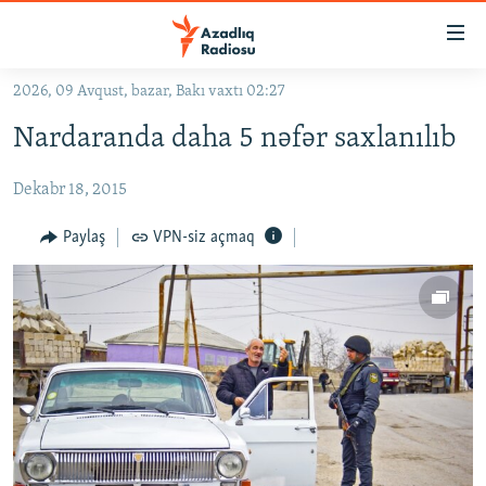
Keçid
linkləri
Əsas
2026, 09 Avqust, bazar, Bakı vaxtı 02:27
məzmuna
GÜNDƏM
Nardaranda daha 5 nəfər saxlanılıb
qayıt
#İZAHLA
Əsas
Dekabr 18, 2015
KORRUPSIOMETR
naviqasiyaya
qayıt
#ƏSLINDƏ
Paylaş
VPN-siz açmaq
Axtarışa
FƏRQƏ BAX
keç
QANUNI DOĞRU
ARAŞDIRMA
MULTIMEDIA
RADIO ARXIV
VIDEO
HAQQIMIZDA
FOTOQALEREYA
OXU ZALI