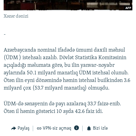
İNFOQRAFIKA
AZƏRBAYCAN ƏDƏBIYYATI KITABXANASI
MISSIYAMIZ
BIZI IZLƏ
Xəzər dənizi
KARIKATURA
İSLAM VƏ DEMOKRATIYA
PEŞƏ ETIKASI VƏ JURNALISTIKA STANDARTLARIMIZ
İZ - MƏDƏNIYYƏT PROQRAMI
MATERIALLARIMIZDAN ISTIFADƏ
-
AZADLIQRADIOSU MOBIL TELEFONUNUZDA
RFE/RL-in bütün saytları
BIZIMLƏ ƏLAQƏ
Azərbaycanda nominal ifadədə ümumi daxili məhsul
(ÜDM ) istehsalı azalıb. Dövlət Statistika Komitəsinin
XƏBƏR BÜLLETENLƏRIMIZ
açıqladığı məlumata görə, bu ilin yanvar-noyabr
aylarında 50.1 milyard manatlıq ÜDM istehsal olunub.
Ötən ilin eyni dönəmində həmin istehsal builkindən 3.6
milyard çox (53.7 milyard manatlıq) olmuşdu.
ÜDM-də sənayenin də payı azalaraq 33.7 faizə enib.
Ötən il həmin göstərici 10 ayda 42.6 faiz idi.
Paylaş
VPN-siz açmaq
Bizi izlə