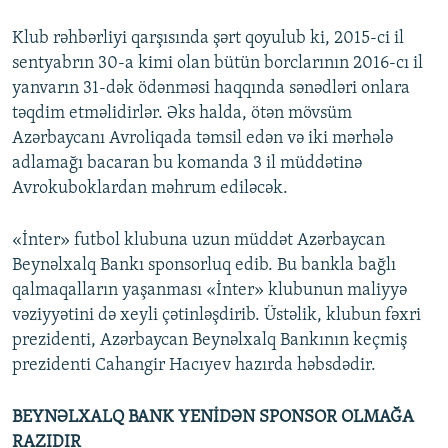
Klub rəhbərliyi qarşısında şərt qoyulub ki, 2015-ci il
sentyabrın 30-a kimi olan bütün borclarının 2016-cı il
yanvarın 31-dək ödənməsi haqqında sənədləri onlara
təqdim etməlidirlər. Əks halda, ötən mövsüm
Azərbaycanı Avroliqada təmsil edən və iki mərhələ
adlamağı bacaran bu komanda 3 il müddətinə
Avrokuboklardan məhrum ediləcək.
«İnter» futbol klubuna uzun müddət Azərbaycan
Beynəlxalq Bankı sponsorluq edib. Bu bankla bağlı
qalmaqalların yaşanması «İnter» klubunun maliyyə
vəziyyətini də xeyli çətinləşdirib. Üstəlik, klubun fəxri
prezidenti, Azərbaycan Beynəlxalq Bankının keçmiş
prezidenti Cahangir Hacıyev hazırda həbsdədir.
BEYNƏLXALQ BANK YENİDƏN SPONSOR OLMAĞA
RAZIDIR