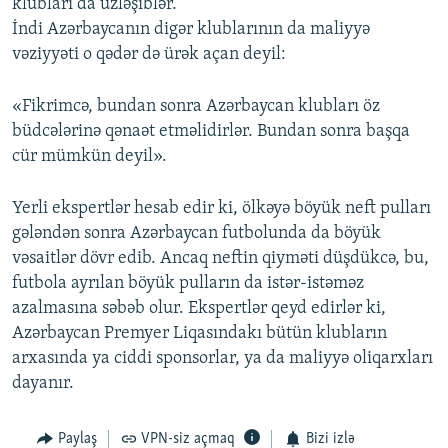
klubları da üzləşiblər.
İndi Azərbaycanın digər klublarının da maliyyə
vəziyyəti o qədər də ürək açan deyil:
«Fikrimcə, bundan sonra Azərbaycan klubları öz
büdcələrinə qənaət etməlidirlər. Bundan sonra başqa
cür mümkün deyil».
Yerli ekspertlər hesab edir ki, ölkəyə böyük neft pulları
gələndən sonra Azərbaycan futbolunda da böyük
vəsaitlər dövr edib. Ancaq neftin qiyməti düşdükcə, bu,
futbola ayrılan böyük pulların da istər-istəməz
azalmasına səbəb olur. Ekspertlər qeyd edirlər ki,
Azərbaycan Premyer Liqasındakı bütün klubların
arxasında ya ciddi sponsorlar, ya da maliyyə oliqarxları
dayanır.
Paylaş
VPN-siz açmaq
Bizi izlə