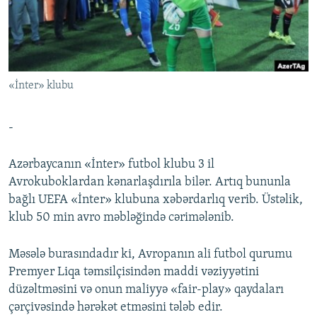
İNFOQRAFIKA
AZƏRBAYCAN ƏDƏBIYYATI KITABXANASI
MISSIYAMIZ
BIZI IZLƏ
KARIKATURA
İSLAM VƏ DEMOKRATIYA
PEŞƏ ETIKASI VƏ JURNALISTIKA STANDARTLARIMIZ
İZ - MƏDƏNIYYƏT PROQRAMI
MATERIALLARIMIZDAN ISTIFADƏ
«İnter» klubu
AZADLIQRADIOSU MOBIL TELEFONUNUZDA
RFE/RL-in bütün saytları
BIZIMLƏ ƏLAQƏ
-
XƏBƏR BÜLLETENLƏRIMIZ
Azərbaycanın «İnter» futbol klubu 3 il
Avrokuboklardan kənarlaşdırıla bilər. Artıq bununla
bağlı UEFA «İnter» klubuna xəbərdarlıq verib. Üstəlik,
klub 50 min avro məbləğində cərimələnib.
Məsələ burasındadır ki, Avropanın ali futbol qurumu
Premyer Liqa təmsilçisindən maddi vəziyyətini
düzəltməsini və onun maliyyə «fair-play» qaydaları
çərçivəsində hərəkət etməsini tələb edir.