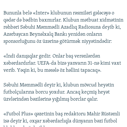
Bununla belə «İnter» klubunun rəsmiləri gələcəyə o
qədər də bədbin baxmırlar. Klubun mətbuat xidmətinin
rəhbəri Səbuhi Məmmədli Azadlıq Radiosuna deyib ki,
Azərbaycan Beynəlxalq Bankı yenidən onların
sponsorluğunu öz üzərinə götürmək niyyətindədir:
«İndi danışıqlar gedir. Onlar baş verənlərdən
xəbərdardırlar. UEFA-da bizə yanvarın 31-nə kimi vaxt
verib. Yəqin ki, bu məsələ öz həllini tapacaq».
Səbuhi Məmmədli deyir ki, klubun mövcud heyətin
futbolçularına borcu yoxdur. Ancaq keçmiş heyət
üzvlərindən bəzilərinə yığılmış borclar qalır.
«Futbol Plus» qəzetinin baş redaktoru Mahir Rüstəmli
isə deyir ki, oxşar xəbərdarlıqla dünyanın bəzi futbol