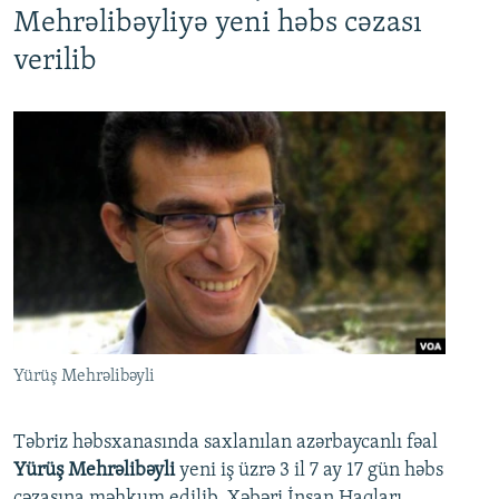
Mehrəlibəyliyə yeni həbs cəzası
verilib
Yürüş Mehrəlibəyli
Təbriz həbsxanasında saxlanılan azərbaycanlı fəal
Yürüş Mehrəlibəyli
yeni iş üzrə 3 il 7 ay 17 gün həbs
cəzasına məhkum edilib. Xəbəri İnsan Haqları