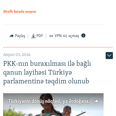
Ətraflı burada oxuyun
Paylaş
PDF
VPN-siz açmaq
Avqust 05, 2026
PKK-nın buraxılması ilə bağlı
qanun layihəsi Türkiyə
parlamentinə təqdim olunub
Türkiyənin dönüş nöqtəsi, ya Ərdoğana üçüncü şans: PKK ilə qəfil barışıq nə deməkdir?