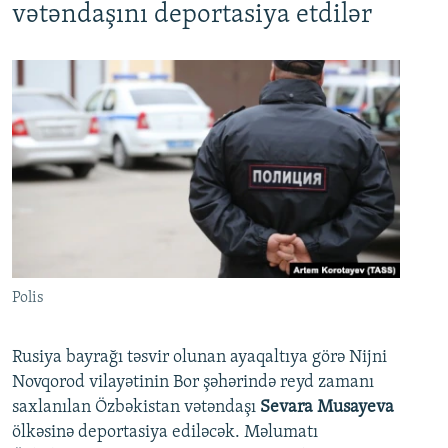
vətəndaşını deportasiya etdilər
Polis
Rusiya bayrağı təsvir olunan ayaqaltıya görə Nijni
Novqorod vilayətinin Bor şəhərində reyd zamanı
saxlanılan Özbəkistan vətəndaşı
Sevara Musayeva
ölkəsinə deportasiya ediləcək. Məlumatı