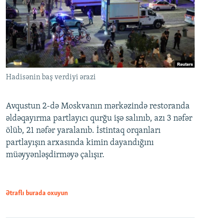
Hadisənin baş verdiyi ərazi
Avqustun 2-də Moskvanın mərkəzində restoranda
əldəqayırma partlayıcı qurğu işə salınıb, azı 3 nəfər
ölüb, 21 nəfər yaralanıb. İstintaq orqanları
partlayışın arxasında kimin dayandığını
müəyyənləşdirməyə çalışır.
Ətraflı burada oxuyun