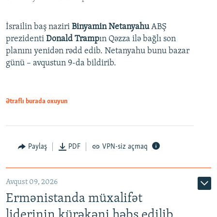
İsrailin baş naziri
Binyamin Netanyahu
ABŞ
prezidenti
Donald Tramp
ın Qəzza ilə bağlı son
planını yenidən rədd edib. Netanyahu bunu bazar
günü – avqustun 9-da bildirib.
Ətraflı burada oxuyun
Paylaş
PDF
VPN-siz açmaq
Avqust 09, 2026
Ermənistanda müxalifət
liderinin kürəkəni həbs edilib