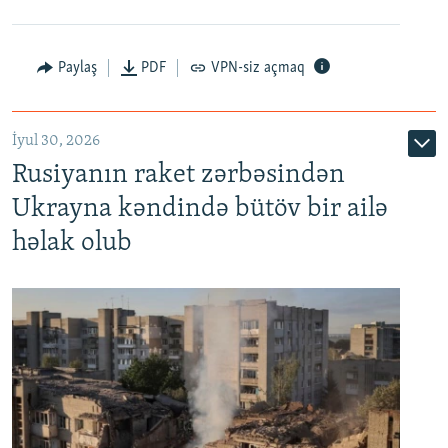
Paylaş
PDF
VPN-siz açmaq
İyul 30, 2026
Rusiyanın raket zərbəsindən
Ukrayna kəndində bütöv bir ailə
həlak olub