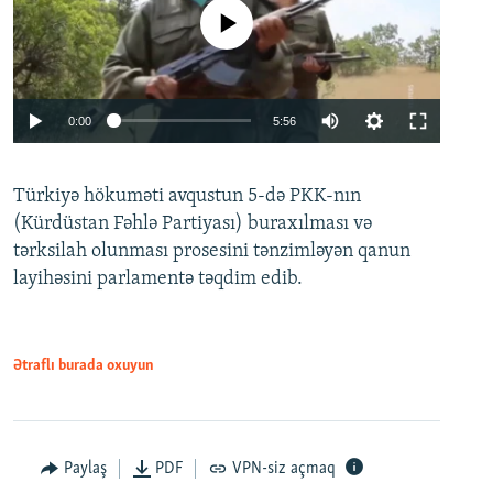
No media source currently available
Auto
0:00
5:56
240p
Türkiyə hökuməti avqustun 5-də PKK-nın
360p
(Kürdüstan Fəhlə Partiyası) buraxılması və
480p
Auto
240p
360p
480p
tərksilah olunması prosesini tənzimləyən qanun
720p
layihəsini parlamentə təqdim edib.
720p
1080p
1080p
Ətraflı burada oxuyun
Paylaş
PDF
VPN-siz açmaq