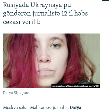
Rusiyada Ukraynaya pul
göndərən jurnalistə 12 il həbs
cəzası verilib
Darya Şipaçyova
Moskva şəhər Məhkəməsi jurnalist
Darya