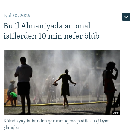
İyul 30, 2026
Bu il Almaniyada anomal
istilərdən 10 min nəfər ölüb
Kölndə yay istisindən qorunmaq məqsədilə su çiləyən
şlanqlar