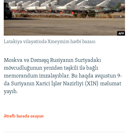
Latakiya vilayətində Xmeymim hərbi bazası
Moskva və Dəməşq Rusiyanın Suriyadakı
mövcudluğunun yenidən təşkili ilə bağlı
memorandum imzalayıblar. Bu haqda avqustun 9-
da Suriyanın Xarici İşlər Nazirliyi (XİN) məlumat
yayıb.
Ətraflı burada oxuyun