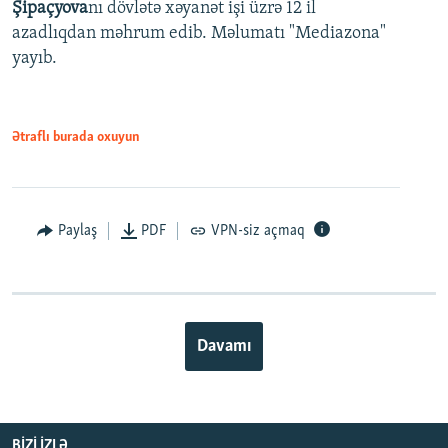
Şipaçyova
nı dövlətə xəyanət işi üzrə 12 il
azadlıqdan məhrum edib. Məlumatı "Mediazona"
yayıb.
Ətraflı burada oxuyun
Paylaş
PDF
VPN-siz açmaq
Davamı
BIZI IZLƏ