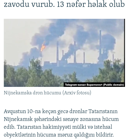
zavodu vurub. 13 nəfər həlak olub
Nijnekamska dron hücumu (Arxiv fotosu)
Avqustun 10-na keçən gecə dronlar Tatarıstanın
Nijnekamsk şəhərindəki sənaye zonasına hücum
edib. Tatarıstan hakimiyyəti mülki və istehsal
obyektlərinin hücuma məruz qaldığını bildirir.