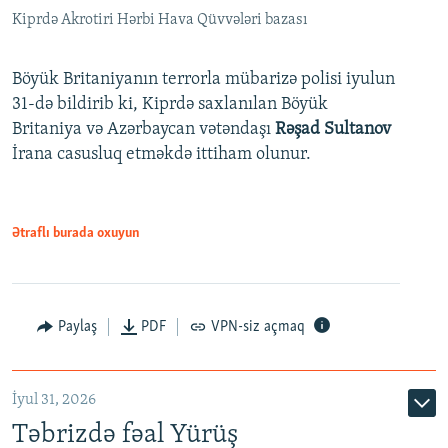
Kiprdə Akrotiri Hərbi Hava Qüvvələri bazası
Böyük Britaniyanın terrorla mübarizə polisi iyulun
31-də bildirib ki, Kiprdə saxlanılan Böyük
Britaniya və Azərbaycan vətəndaşı
Rəşad Sultanov
İrana casusluq etməkdə ittiham olunur.
Ətraflı burada oxuyun
Paylaş
PDF
VPN-siz açmaq
İyul 31, 2026
Təbrizdə fəal Yürüş