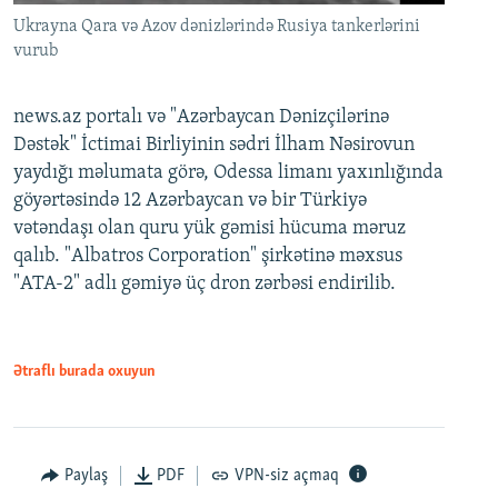
Ukrayna Qara və Azov dənizlərində Rusiya tankerlərini
vurub
news.az portalı və "Azərbaycan Dənizçilərinə
Dəstək" İctimai Birliyinin sədri İlham Nəsirovun
yaydığı məlumata görə, Odessa limanı yaxınlığında
göyərtəsində 12 Azərbaycan və bir Türkiyə
vətəndaşı olan quru yük gəmisi hücuma məruz
qalıb. "Albatros Corporation" şirkətinə məxsus
"ATA-2" adlı gəmiyə üç dron zərbəsi endirilib.
Ətraflı burada oxuyun
Paylaş
PDF
VPN-siz açmaq