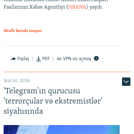
Fəallarının Xəbər Agentliyi (
HRANA
) yayıb.
Ətraflı burada oxuyun
Paylaş
PDF
VPN-siz açmaq
İyul 30, 2026
'Telegram'ın qurucusu
'terrorçular və ekstremistlər'
siyahısında