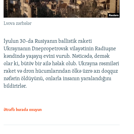
Lvova zərbələr
İyulun 30-da Rusiyanın ballistik raketi
Ukraynanın Dnepropetrovsk vilayətinin Radiuşne
kəndində yaşayış evini vurub. Nəticədə, demək
olar ki, bütöv bir ailə həlak olub. Ukrayna rəsmiləri
raket və dron hücumlarından ölkə üzrə azı doqquz
nəfərin öldüyünü, onlarla insanın yaralandığını
bildirirlər.
Ətraflı burada oxuyun