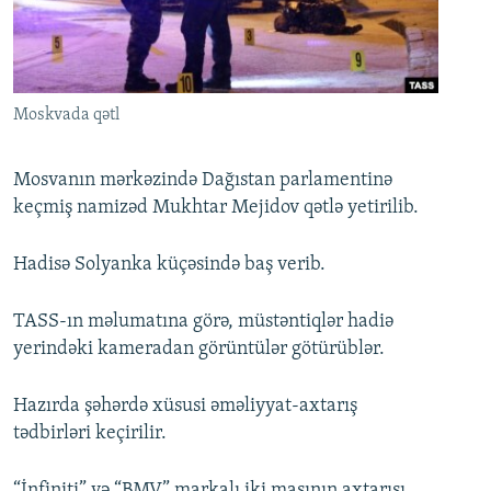
İNFOQRAFIKA
AZƏRBAYCAN ƏDƏBIYYATI KITABXANASI
MISSIYAMIZ
BIZI IZLƏ
KARIKATURA
İSLAM VƏ DEMOKRATIYA
PEŞƏ ETIKASI VƏ JURNALISTIKA STANDARTLARIMIZ
İZ - MƏDƏNIYYƏT PROQRAMI
MATERIALLARIMIZDAN ISTIFADƏ
Moskvada qətl
AZADLIQRADIOSU MOBIL TELEFONUNUZDA
RFE/RL-in bütün saytları
BIZIMLƏ ƏLAQƏ
Mosvanın mərkəzində Dağıstan parlamentinə
keçmiş namizəd Mukhtar Mejidov qətlə yetirilib.
XƏBƏR BÜLLETENLƏRIMIZ
Hadisə Solyanka küçəsində baş verib.
TASS-ın məlumatına görə, müstəntiqlər hadiə
yerindəki kameradan görüntülər götürüblər.
Hazırda şəhərdə xüsusi əməliyyat-axtarış
tədbirləri keçirilir.
“İnfiniti” və “BMV” markalı iki maşının axtarışı