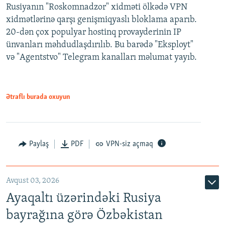
Rusiyanın "Roskomnadzor" xidməti ölkədə VPN
xidmətlərinə qarşı genişmiqyaslı bloklama aparıb.
20-dən çox populyar hostinq provayderinin IP
ünvanları məhdudlaşdırılıb. Bu barədə "Eksployt"
və "Agentstvo" Telegram kanalları məlumat yayıb.
Ətraflı burada oxuyun
Paylaş
PDF
VPN-siz açmaq
Avqust 03, 2026
Ayaqaltı üzərindəki Rusiya
bayrağına görə Özbəkistan