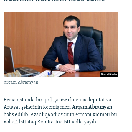
Arqam Abramyan
Ermənistanda bir qətl işi üzrə keçmiş deputat və
Artaşat şəhərinin keçmiş meri
Arqam Abramyan
həbs edilib. AzadlıqRadiosunun erməni xidməti bu
xəbəri İstintaq Komitəsinə istinadla yayıb.