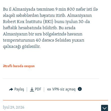
Bu il Almaniyada təxminən 9 min 800 nəfər isti ilə
əlaqəli səbəblərdən həyatını itirib. Almaniyanın
Robert Kox İnstitutu (RKI) bunu iyulun 30-da
həftəlik hesabatında bildirib. Bu arada
Almaniyanın bir sıra bölgələrində havanın
temperaturunun 40 dərəcə Selsidən yuxarı
qalxacağı gözlənilir.
Ətraflı burada oxuyun
Paylaş
PDF
VPN-siz açmaq
İyul 29, 2026