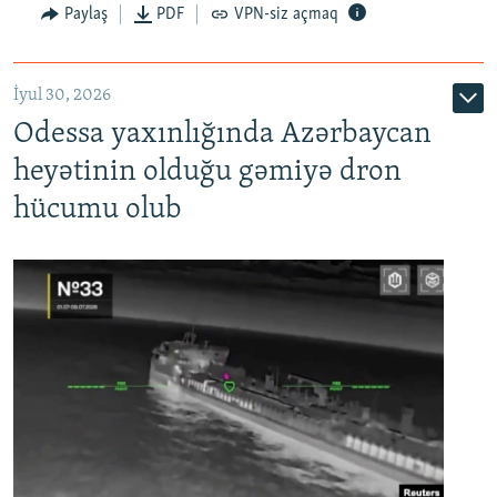
Paylaş
PDF
VPN-siz açmaq
İyul 30, 2026
Odessa yaxınlığında Azərbaycan
heyətinin olduğu gəmiyə dron
hücumu olub