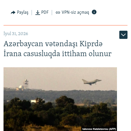
Paylaş
PDF
VPN-siz açmaq
İyul 31, 2026
Azərbaycan vətəndaşı Kiprdə
İrana casusluqda ittiham olunur