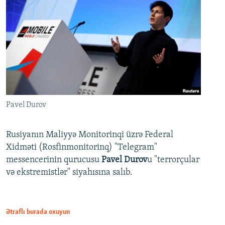
Pavel Durov
Rusiyanın Maliyyə Monitorinqi üzrə Federal
Xidməti (Rosfinmonitorinq) "Telegram"
messencerinin qurucusu
Pavel Durov
u "terrorçular
və ekstremistlər" siyahısına salıb.
Ətraflı burada oxuyun