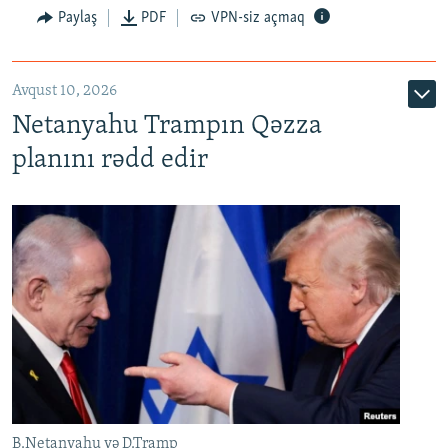
Paylaş
PDF
VPN-siz açmaq
Avqust 10, 2026
Netanyahu Trampın Qəzza
planını rədd edir
B.Netanyahu və D.Tramp