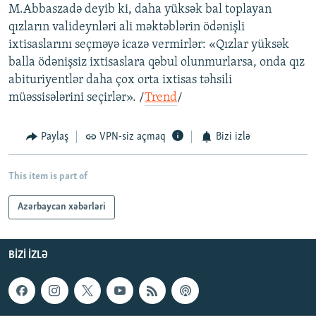
M.Abbaszadə deyib ki, daha yüksək bal toplayan
qızların valideynləri ali məktəblərin ödənişli
ixtisaslarını seçməyə icazə vermirlər: «Qızlar yüksək
balla ödənişsiz ixtisaslara qəbul olunmurlarsa, onda qız
abituriyentlər daha çox orta ixtisas təhsili
müəssisələrini seçirlər». /
Trend
/
Paylaş
VPN-siz açmaq
Bizi izlə
This item is part of
Azərbaycan xəbərləri
BIZI IZLƏ