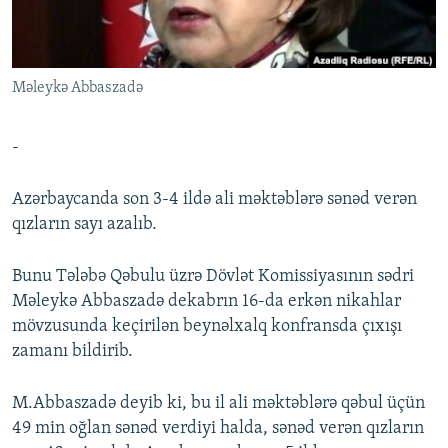
İNFOQRAFIKA
AZƏRBAYCAN ƏDƏBIYYATI KITABXANASI
MISSIYAMIZ
BIZI IZLƏ
KARIKATURA
İSLAM VƏ DEMOKRATIYA
PEŞƏ ETIKASI VƏ JURNALISTIKA STANDARTLARIMIZ
Məleykə Abbaszadə
İZ - MƏDƏNIYYƏT PROQRAMI
MATERIALLARIMIZDAN ISTIFADƏ
AZADLIQRADIOSU MOBIL TELEFONUNUZDA
RFE/RL-in bütün saytları
-
BIZIMLƏ ƏLAQƏ
Azərbaycanda son 3-4 ildə ali məktəblərə sənəd verən
XƏBƏR BÜLLETENLƏRIMIZ
qızların sayı azalıb.
Bunu Tələbə Qəbulu üzrə Dövlət Komissiyasının sədri
Məleykə Abbaszadə dekabrın 16-da erkən nikahlar
mövzusunda keçirilən beynəlxalq konfransda çıxışı
zamanı bildirib.
M.Abbaszadə deyib ki, bu il ali məktəblərə qəbul üçün
49 min oğlan sənəd verdiyi halda, sənəd verən qızların