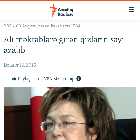
Keçid
linkləri
Əsas
2026, 09 Avqust, bazar, Bakı vaxtı 17:34
məzmuna
GÜNDƏM
Ali məktəblərə girən qızların sayı
qayıt
#İZAHLA
Əsas
azalıb
KORRUPSIOMETR
naviqasiyaya
qayıt
Dekabr 16, 2015
#ƏSLINDƏ
Axtarışa
FƏRQƏ BAX
Paylaş
VPN-siz açmaq
keç
QANUNI DOĞRU
ARAŞDIRMA
MULTIMEDIA
RADIO ARXIV
VIDEO
HAQQIMIZDA
FOTOQALEREYA
OXU ZALI