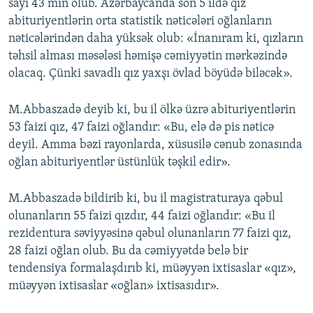
sayı 43 min olub. Azərbaycanda son 5 ildə qız
abituriyentlərin orta statistik nəticələri oğlanların
nəticələrindən daha yüksək olub: «İnanıram ki, qızların
təhsil alması məsələsi həmişə cəmiyyətin mərkəzində
olacaq. Çünki savadlı qız yaxşı övlad böyüdə biləcək».
M.Abbaszadə deyib ki, bu il ölkə üzrə abituriyentlərin
53 faizi qız, 47 faizi oğlandır: «Bu, elə də pis nəticə
deyil. Amma bəzi rayonlarda, xüsusilə cənub zonasında
oğlan abituriyentlər üstünlük təşkil edir».
M.Abbaszadə bildirib ki, bu il magistraturaya qəbul
olunanların 55 faizi qızdır, 44 faizi oğlandır: «Bu il
rezidentura səviyyəsinə qəbul olunanların 77 faizi qız,
28 faizi oğlan olub. Bu da cəmiyyətdə belə bir
tendensiya formalaşdırıb ki, müəyyən ixtisaslar «qız»,
müəyyən ixtisaslar «oğlan» ixtisasıdır».