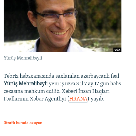
Yürüş Mehrəlibəyli
Təbriz həbsxanasında saxlanılan azərbaycanlı fəal
Yürüş Mehrəlibəyli
yeni iş üzrə 3 il 7 ay 17 gün həbs
cəzasına məhkum edilib. Xəbəri İnsan Haqları
Fəallarının Xəbər Agentliyi (
HRANA
) yayıb.
Ətraflı burada oxuyun