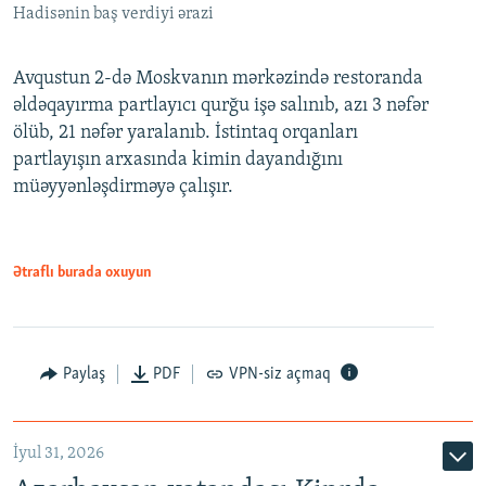
Hadisənin baş verdiyi ərazi
Avqustun 2-də Moskvanın mərkəzində restoranda
əldəqayırma partlayıcı qurğu işə salınıb, azı 3 nəfər
ölüb, 21 nəfər yaralanıb. İstintaq orqanları
partlayışın arxasında kimin dayandığını
müəyyənləşdirməyə çalışır.
Ətraflı burada oxuyun
Paylaş
PDF
VPN-siz açmaq
İyul 31, 2026