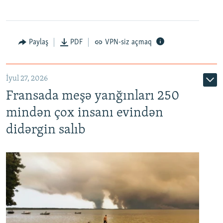
Paylaş
PDF
VPN-siz açmaq
İyul 27, 2026
Fransada meşə yanğınları 250
mindən çox insanı evindən
didərgin salıb