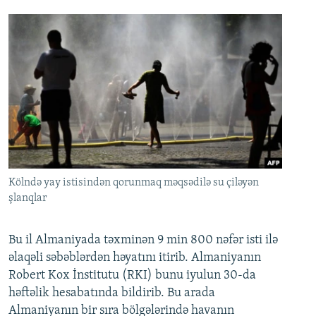
Kölndə yay istisindən qorunmaq məqsədilə su çiləyən
şlanqlar
Bu il Almaniyada təxminən 9 min 800 nəfər isti ilə
əlaqəli səbəblərdən həyatını itirib. Almaniyanın
Robert Kox İnstitutu (RKI) bunu iyulun 30-da
həftəlik hesabatında bildirib. Bu arada
Almaniyanın bir sıra bölgələrində havanın