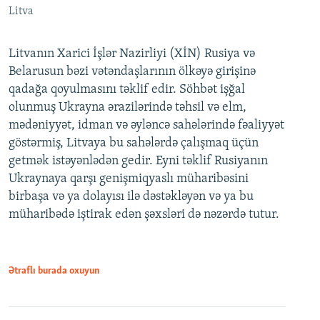
Litva
Litvanın Xarici İşlər Nazirliyi (XİN) Rusiya və
Belarusun bəzi vətəndaşlarının ölkəyə girişinə
qadağa qoyulmasını təklif edir. Söhbət işğal
olunmuş Ukrayna ərazilərində təhsil və elm,
mədəniyyət, idman və əyləncə sahələrində fəaliyyət
göstərmiş, Litvaya bu sahələrdə çalışmaq üçün
getmək istəyənlədən gedir. Eyni təklif Rusiyanın
Ukraynaya qarşı genişmiqyaslı müharibəsini
birbaşa və ya dolayısı ilə dəstəkləyən və ya bu
müharibədə iştirak edən şəxsləri də nəzərdə tutur.
Ətraflı burada oxuyun