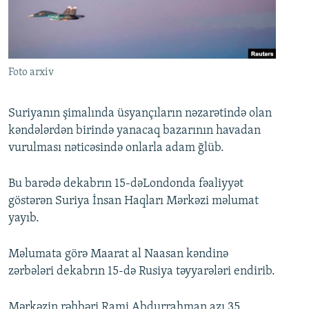
İNFOQRAFIKA
AZƏRBAYCAN ƏDƏBIYYATI KITABXANASI
MISSIYAMIZ
BIZI IZLƏ
KARIKATURA
İSLAM VƏ DEMOKRATIYA
PEŞƏ ETIKASI VƏ JURNALISTIKA STANDARTLARIMIZ
İZ - MƏDƏNIYYƏT PROQRAMI
MATERIALLARIMIZDAN ISTIFADƏ
Foto arxiv
AZADLIQRADIOSU MOBIL TELEFONUNUZDA
RFE/RL-in bütün saytları
BIZIMLƏ ƏLAQƏ
Suriyanın şimalında üsyançıların nəzarətində olan
kəndələrdən birində yanacaq bazarının havadan
XƏBƏR BÜLLETENLƏRIMIZ
vurulması nəticəsində onlarla adam ğlüb.
Bu barədə dekabrın 15-dəLondonda fəaliyyət
göstərən Suriya İnsan Haqları Mərkəzi məlumat
yayıb.
Məlumata görə Maarat al Naasan kəndinə
zərbələri dekabrın 15-də Rusiya təyyarələri endirib.
Mərkəzin rəhbəri Rami Abdurrahman azı 35