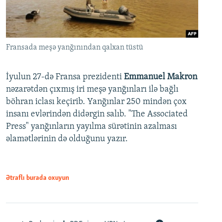
Fransada meşə yanğınından qalxan tüstü
İyulun 27-də Fransa prezidenti
Emmanuel Makron
nəzarətdən çıxmış iri meşə yanğınları ilə bağlı
böhran iclası keçirib. Yanğınlar 250 mindən çox
insanı evlərindən didərgin salıb. "The Associated
Press" yanğınların yayılma sürətinin azalması
əlamətlərinin də olduğunu yazır.
Ətraflı burada oxuyun