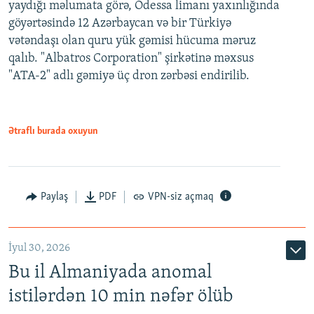
yaydığı məlumata görə, Odessa limanı yaxınlığında
göyərtəsində 12 Azərbaycan və bir Türkiyə
vətəndaşı olan quru yük gəmisi hücuma məruz
qalıb. "Albatros Corporation" şirkətinə məxsus
"ATA-2" adlı gəmiyə üç dron zərbəsi endirilib.
Ətraflı burada oxuyun
Paylaş
PDF
VPN-siz açmaq
İyul 30, 2026
Bu il Almaniyada anomal
istilərdən 10 min nəfər ölüb