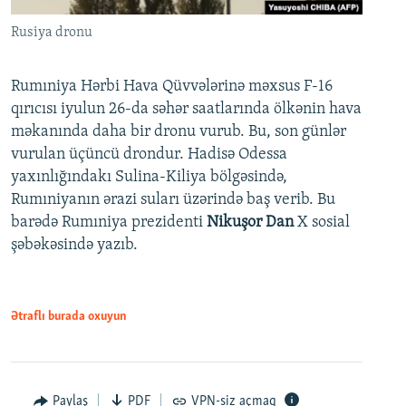
Rusiya dronu
Rumıniya Hərbi Hava Qüvvələrinə məxsus F-16
qırıcısı iyulun 26-da səhər saatlarında ölkənin hava
məkanında daha bir dronu vurub. Bu, son günlər
vurulan üçüncü drondur. Hadisə Odessa
yaxınlığındakı Sulina-Kiliya bölgəsində,
Rumıniyanın ərazi suları üzərində baş verib. Bu
barədə Rumıniya prezidenti
Nikuşor Dan
X sosial
şəbəkəsində yazıb.
Ətraflı burada oxuyun
Paylaş
PDF
VPN-siz açmaq