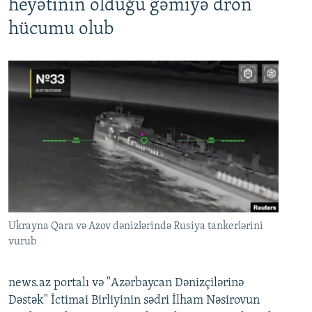
heyətinin olduğu gəmiyə dron
hücumu olub
Ukrayna Qara və Azov dənizlərində Rusiya tankerlərini
vurub
news.az portalı və "Azərbaycan Dənizçilərinə
Dəstək" İctimai Birliyinin sədri İlham Nəsirovun