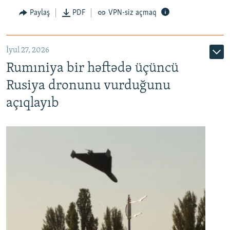
Paylaş
PDF
VPN-siz açmaq
İyul 27, 2026
Rumıniya bir həftədə üçüncü
Rusiya dronunu vurduğunu
açıqlayıb