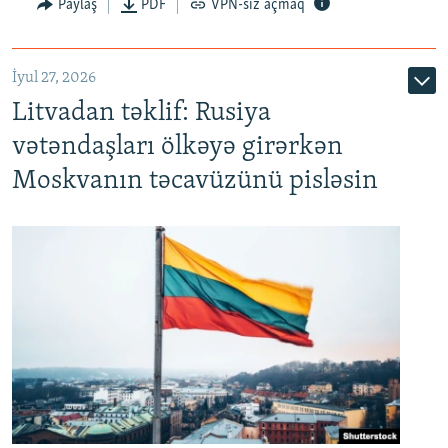
Paylaş
PDF
VPN-siz açmaq
İyul 27, 2026
Litvadan təklif: Rusiya
vətəndaşları ölkəyə girərkən
Moskvanın təcavüzünü pisləsin