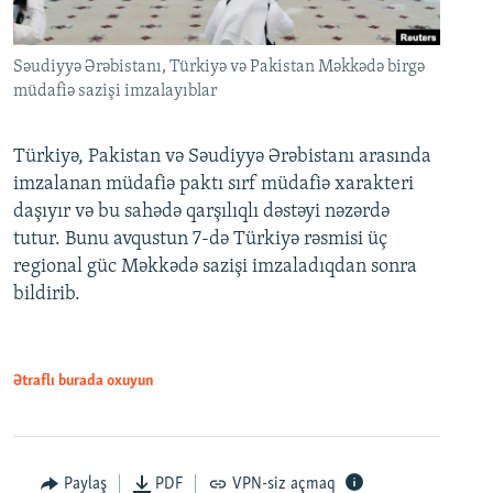
Səudiyyə Ərəbistanı, Türkiyə və Pakistan Məkkədə birgə
müdafiə sazişi imzalayıblar
Türkiyə, Pakistan və Səudiyyə Ərəbistanı arasında
imzalanan müdafiə paktı sırf müdafiə xarakteri
daşıyır və bu sahədə qarşılıqlı dəstəyi nəzərdə
tutur. Bunu avqustun 7-də Türkiyə rəsmisi üç
regional güc Məkkədə sazişi imzaladıqdan sonra
bildirib.
Ətraflı burada oxuyun
Paylaş
PDF
VPN-siz açmaq