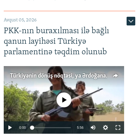
Avqust 05, 2026
PKK-nın buraxılması ilə bağlı
qanun layihəsi Türkiyə
parlamentinə təqdim olunub
Türkiyənin dönüş nöqtəsi, ya Ərdoğana üçüncü şans: PKK ilə qəfil barışıq nə deməkdir?
No media source currently available
Auto
0:00
5:56
240p