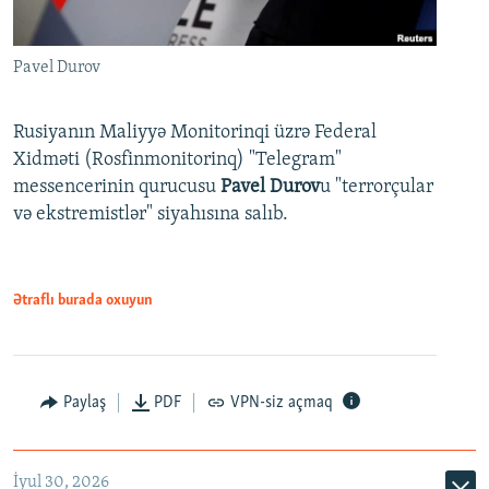
Pavel Durov
Rusiyanın Maliyyə Monitorinqi üzrə Federal
Xidməti (Rosfinmonitorinq) "Telegram"
messencerinin qurucusu
Pavel Durov
u "terrorçular
və ekstremistlər" siyahısına salıb.
Ətraflı burada oxuyun
Paylaş
PDF
VPN-siz açmaq
İyul 30, 2026