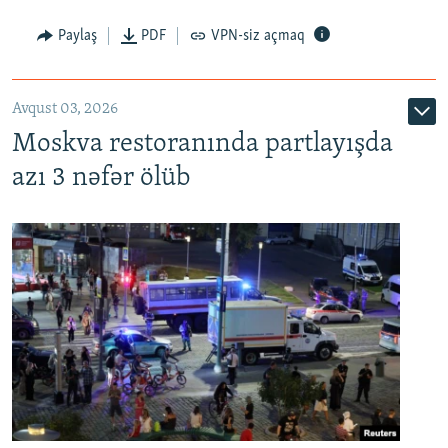
Paylaş
PDF
VPN-siz açmaq
Avqust 03, 2026
Moskva restoranında partlayışda
azı 3 nəfər ölüb