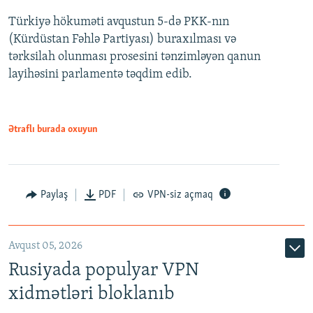
Türkiyə hökuməti avqustun 5-də PKK-nın
360p
(Kürdüstan Fəhlə Partiyası) buraxılması və
480p
Auto
240p
360p
480p
tərksilah olunması prosesini tənzimləyən qanun
720p
layihəsini parlamentə təqdim edib.
720p
1080p
1080p
Ətraflı burada oxuyun
Paylaş
PDF
VPN-siz açmaq
Avqust 05, 2026
Rusiyada populyar VPN
xidmətləri bloklanıb