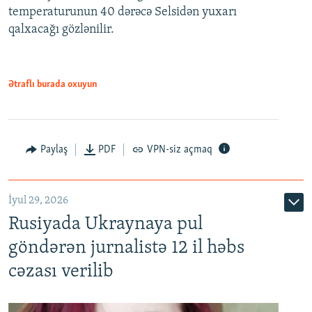
temperaturunun 40 dərəcə Selsidən yuxarı
qalxacağı gözlənilir.
Ətraflı burada oxuyun
Paylaş
PDF
VPN-siz açmaq
İyul 29, 2026
Rusiyada Ukraynaya pul
göndərən jurnalistə 12 il həbs
cəzası verilib