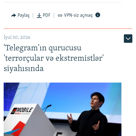
Paylaş
PDF
VPN-siz açmaq
İyul 30, 2026
'Telegram'ın qurucusu
'terrorçular və ekstremistlər'
siyahısında