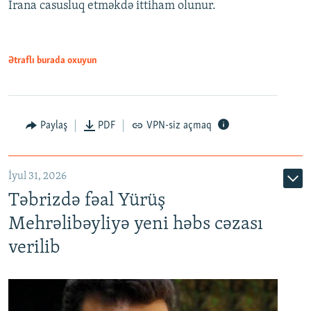
İrana casusluq etməkdə ittiham olunur.
Ətraflı burada oxuyun
Paylaş
PDF
VPN-siz açmaq
İyul 31, 2026
Təbrizdə fəal Yürüş
Mehrəlibəyliyə yeni həbs cəzası
verilib