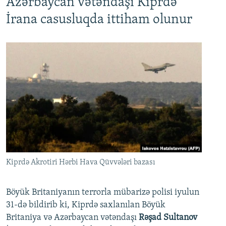
Azərbaycan vətəndaşı Kiprdə
İrana casusluqda ittiham olunur
Kiprdə Akrotiri Hərbi Hava Qüvvələri bazası
Böyük Britaniyanın terrorla mübarizə polisi iyulun
31-də bildirib ki, Kiprdə saxlanılan Böyük
Britaniya və Azərbaycan vətəndaşı
Rəşad Sultanov