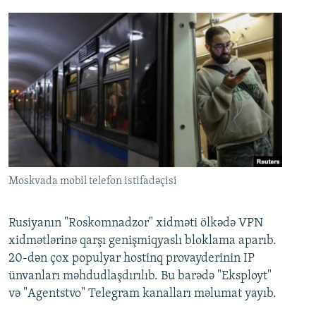
Moskvada mobil telefon istifadəçisi
Rusiyanın "Roskomnadzor" xidməti ölkədə VPN
xidmətlərinə qarşı genişmiqyaslı bloklama aparıb.
20-dən çox populyar hostinq provayderinin IP
ünvanları məhdudlaşdırılıb. Bu barədə "Eksployt"
və "Agentstvo" Telegram kanalları məlumat yayıb.