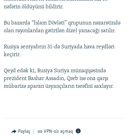
nəfərin öldüyünü bildirir.
Bu bazarda “İslam Dövləti” qrupunun nəzarətində
olan rayonlardan gətirilən dizel yanacağı satılır.
Rusiya sentyabrın 31-də Suriyada hava reydləri
keçirir.
Qeyd edək ki, Rusiya Suriya münaqişəsində
prezident Bashar Assadın, Qərb isə ona qarşı
mübarizə aparan üsyançıların tərəfini saxlayır.
Paylaş
VPN-siz açmaq