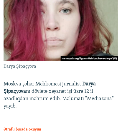
Darya Şipaçyova
Moskva şəhər Məhkəməsi jurnalist
Darya
Şipaçyova
nı dövlətə xəyanət işi üzrə 12 il
azadlıqdan məhrum edib. Məlumatı "Mediazona"
yayıb.
Ətraflı burada oxuyun