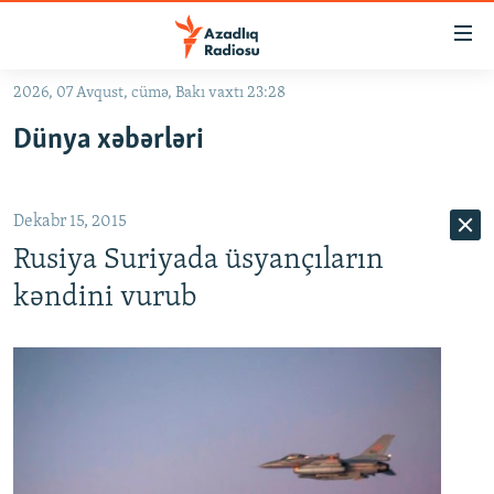
Keçid
linkləri
Əsas
2026, 07 Avqust, cümə, Bakı vaxtı 23:28
məzmuna
GÜNDƏM
Dünya xəbərləri
qayıt
#İZAHLA
Əsas
KORRUPSIOMETR
naviqasiyaya
Dekabr 15, 2015
qayıt
#ƏSLINDƏ
Axtarışa
Rusiya Suriyada üsyançıların
FƏRQƏ BAX
keç
kəndini vurub
QANUNI DOĞRU
ARAŞDIRMA
MULTIMEDIA
RADIO ARXIV
VIDEO
HAQQIMIZDA
FOTOQALEREYA
OXU ZALI