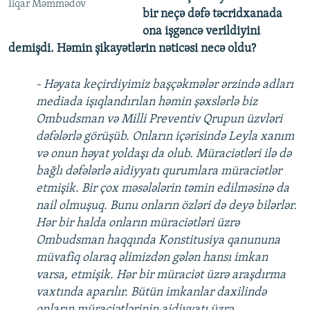
İlqar Məmmədov
bir neçə dəfə təcridxanada
ona işgəncə verildiyini
demişdi. Həmin şikayətlərin nəticəsi necə oldu?
- Həyata keçirdiyimiz başçəkmələr ərzində adları
mediada işıqlandırılan həmin şəxslərlə biz
Ombudsman və Milli Preventiv Qrupun üzvləri
dəfələrlə görüşüb. Onların içərisində Leyla xanım
və onun həyat yoldaşı da olub. Müraciətləri ilə də
bağlı dəfələrlə aidiyyatı qurumlara müraciətlər
etmişik. Bir çox məsələlərin təmin edilməsinə da
nail olmuşuq. Bunu onların özləri də deyə bilərlər.
Hər bir halda onların müraciətləri üzrə
Ombudsman haqqında Konstitusiya qanununa
müvafiq olaraq əlimizdən gələn hansı imkan
varsa, etmişik. Hər bir müraciət üzrə araşdırma
vaxtında aparılır. Bütün imkanlar daxilində
onların müraciətlərinin aidiyyatı üzrə