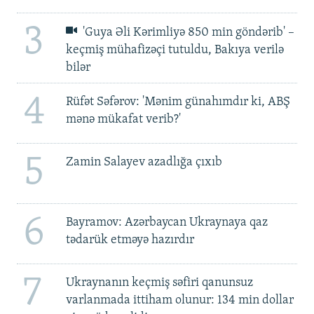
3
'Guya Əli Kərimliyə 850 min göndərib' –
keçmiş mühafizəçi tutuldu, Bakıya verilə
bilər
4
Rüfət Səfərov: 'Mənim günahımdır ki, ABŞ
mənə mükafat verib?'
5
Zamin Salayev azadlığa çıxıb
6
Bayramov: Azərbaycan Ukraynaya qaz
tədarük etməyə hazırdır
7
Ukraynanın keçmiş səfiri qanunsuz
varlanmada ittiham olunur: 134 min dollar