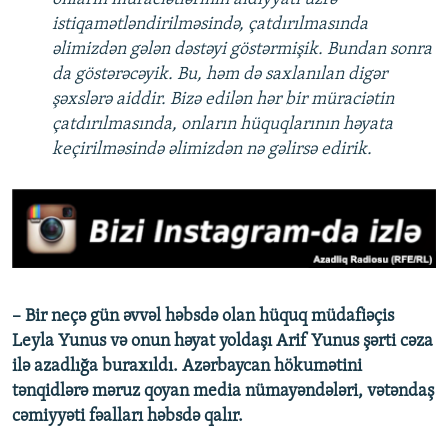
istiqamətləndirilməsində, çatdırılmasında
əlimizdən gələn dəstəyi göstərmişik. Bundan sonra
da göstərəcəyik. Bu, həm də saxlanılan digər
şəxslərə aiddir. Bizə edilən hər bir müraciətin
çatdırılmasında, onların hüquqlarının həyata
keçirilməsində əlimizdən nə gəlirsə edirik.
– Bir neçə gün əvvəl həbsdə olan hüquq müdafiəçis
Leyla Yunus və onun həyat yoldaşı Arif Yunus şərti cəza
ilə azadlığa buraxıldı. Azərbaycan hökumətini
tənqidlərə məruz qoyan media nümayəndələri, vətəndaş
cəmiyyəti fəalları həbsdə qalır.