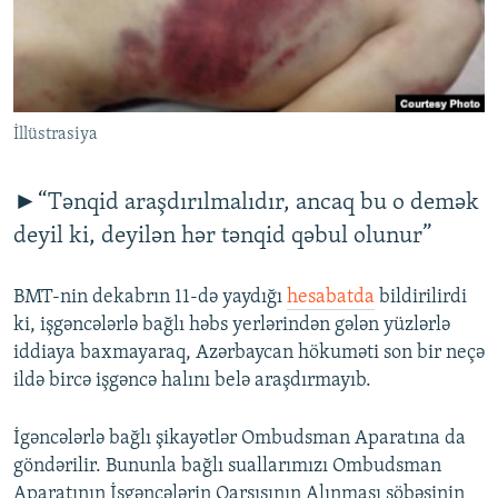
İNFOQRAFIKA
AZƏRBAYCAN ƏDƏBIYYATI KITABXANASI
MISSIYAMIZ
BIZI IZLƏ
KARIKATURA
İSLAM VƏ DEMOKRATIYA
PEŞƏ ETIKASI VƏ JURNALISTIKA STANDARTLARIMIZ
İZ - MƏDƏNIYYƏT PROQRAMI
MATERIALLARIMIZDAN ISTIFADƏ
İllüstrasiya
AZADLIQRADIOSU MOBIL TELEFONUNUZDA
RFE/RL-in bütün saytları
BIZIMLƏ ƏLAQƏ
►“Tənqid araşdırılmalıdır, ancaq bu o demək
XƏBƏR BÜLLETENLƏRIMIZ
deyil ki, deyilən hər tənqid qəbul olunur”
BMT-nin dekabrın 11-də yaydığı
hesabatda
bildirilirdi
ki, işgəncələrlə bağlı həbs yerlərindən gələn yüzlərlə
iddiaya baxmayaraq, Azərbaycan hökuməti son bir neçə
ildə bircə işgəncə halını belə araşdırmayıb.
İgəncələrlə bağlı şikayətlər Ombudsman Aparatına da
göndərilir. Bununla bağlı suallarımızı Ombudsman
Aparatının İşgəncələrin Qarşısının Alınması şöbəsinin