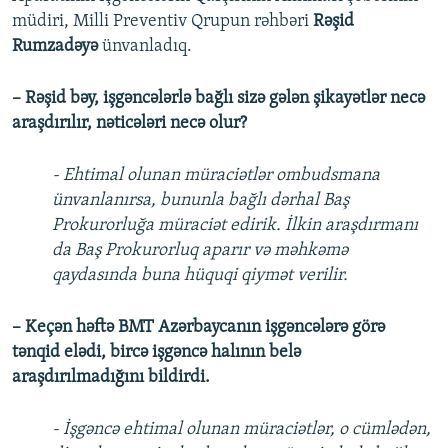
müdiri, Milli Preventiv Qrupun rəhbəri
Rəşid
Rumzadəyə
ünvanladıq.
– Rəşid bəy, işgəncələrlə bağlı sizə gələn şikayətlər necə
araşdırılır, nəticələri necə olur?
- Ehtimal olunan müraciətlər ombudsmana
ünvanlanırsa, bununla bağlı dərhal Baş
Prokurorluğa müraciət edirik. İlkin araşdırmanı
da Baş Prokurorluq aparır və məhkəmə
qaydasında buna hüquqi qiymət verilir.
– Keçən həftə BMT Azərbaycanın işgəncələrə görə
tənqid elədi, bircə işgəncə halının belə
araşdırılmadığını bildirdi.
- İşgəncə ehtimal olunan müraciətlər, o cümlədən,