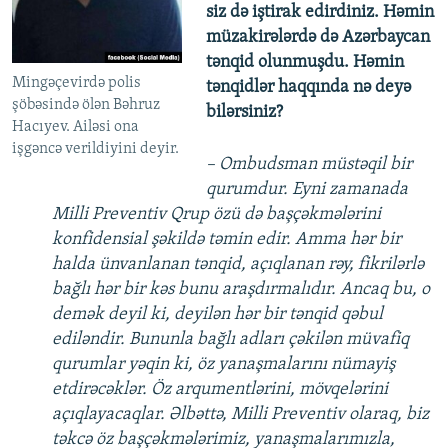
siz də iştirak edirdiniz. Həmin
müzakirələrdə də Azərbaycan
tənqid olunmuşdu. Həmin
Mingəçevirdə polis
tənqidlər haqqında nə deyə
şöbəsində ölən Bəhruz
bilərsiniz?
Hacıyev. Ailəsi ona
işgəncə verildiyini deyir.
– Ombudsman müstəqil bir
qurumdur. Eyni zamanada
Milli Preventiv Qrup özü də başçəkmələrini
konfidensial şəkildə təmin edir. Amma hər bir
halda ünvanlanan tənqid, açıqlanan rəy, fikrilərlə
bağlı hər bir kəs bunu araşdırmalıdır. Ancaq bu, o
demək deyil ki, deyilən hər bir tənqid qəbul
ediləndir. Bununla bağlı adları çəkilən müvafiq
qurumlar yəqin ki, öz yanaşmalarını nümayiş
etdirəcəklər. Öz arqumentlərini, mövqelərini
açıqlayacaqlar. Əlbəttə, Milli Preventiv olaraq, biz
təkcə öz başçəkmələrimiz, yanaşmalarımızla,