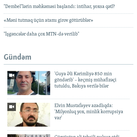
"Dembel"lərin məhkəməsi başlandı: intihar, yoxsa qətl?
«Məni tutmaq üçün atamı girov götürüblər»
"İşgəncələr daha çox MTN-də verilib"
Gündəm
'Guya Əli Kərimliyə 850 min
göndərib' – keçmiş mühafizəçi
tutuldu, Bakıya verilə bilər
Elvin Mustafayev azadlıqda:
'Milyonluq yox, minlik korrupsiya
var'