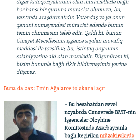
digər kateqoriyalardan olan müraciətlərlə bağlı
hər hansı bir quruma müraciət olunursa, bu,
vaxtında araşdırmalıdır. Vətəndaş və ya onun
qanuni nümayəndəsi müraciət edəndə bunun
təmin olunmasını tələb edir. Qaldı ki, bunun
Cinayət Məcəlləsinin işgəncə sayılan müvafiq
maddəsi ilə tövsifinə, bu, istintaq orqanının
səlahiyyətinə aid olan məsələdir. Düşünürəm ki,
bizim bununla bağlı fikir bildirməyimiz yerinə
düşməz.
Buna da bax: Emin Ağalarov telekanal açır
– Bu hesabatdan əvvəl
noyabrda Cenevrədə BMT-nin
İşgəncələr Əleyhinə
Komitəsində Azərbaycanla
bağlı keçirilən
müzakirələrdə