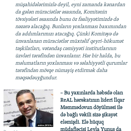
müşahidələrimizlə deyil, eyni zamanda kənardan
da gələn müraciətlər əsasında, Komitənin
tövsiyələri əsasında bunu öz fəaliyyətimizdə də
nəzərə alacağıq. Bunların yoxlanması baxımından
da addımlarımızı atacağıq. Çünki Komitəyə də
ünvanlanan müraciətlər müxtəlif qeyri-hökumət
təşkilatları, vətəndaş cəmiyyəti institutlarının
üzvləri tərəfindən ünvanlanır. Hər bir halda, bu
məlumatların yoxlanması və səlahiyyətli qurumlar
tərəfindən mövqe nümayiş etdirmək daha
məqsədəuyğundur.
– Bu yaxınlarda həbsdə olan
ReAL hərəkatının lideri İlqar
Məmmədovun döyülməsi ilə
də bağlı vəkili sizə şikayət
eləmişdi. Elə hüquq
müdafiəçisi Leyla Yunus da