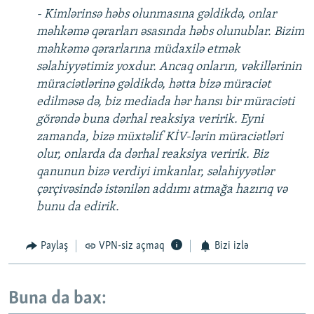
- Kimlərinsə həbs olunmasına gəldikdə, onlar
məhkəmə qərarları əsasında həbs olunublar. Bizim
məhkəmə qərarlarına müdaxilə etmək
səlahiyyətimiz yoxdur. Ancaq onların, vəkillərinin
müraciətlərinə gəldikdə, hətta bizə müraciət
edilməsə də, biz mediada hər hansı bir müraciəti
görəndə buna dərhal reaksiya veririk. Eyni
zamanda, bizə müxtəlif KİV-lərin müraciətləri
olur, onlarda da dərhal reaksiya veririk. Biz
qanunun bizə verdiyi imkanlar, səlahiyyətlər
çərçivəsində istənilən addımı atmağa hazırıq və
bunu da edirik.
Paylaş
VPN-siz açmaq
Bizi izlə
Buna da bax: