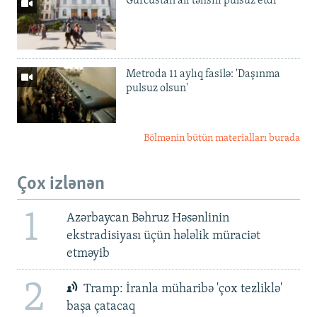
Gürcüstan ali təhsili pulsuz etdi
Metroda 11 aylıq fasilə: 'Daşınma
pulsuz olsun'
Bölmənin bütün materialları burada
Çox izlənən
1
Azərbaycan Bəhruz Həsənlinin
ekstradisiyası üçün hələlik müraciət
etməyib
2
Tramp: İranla müharibə 'çox tezliklə'
başa çatacaq