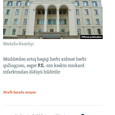
Müdafiə Nazirliyi
Müddətdən artıq həqiqi hərbi xidmət hərbi
qulluqçusu, əsgər
P.E.
-nin kəskin miokard
infarktından öldüyü bildirilir
Ətraflı burada oxuyun