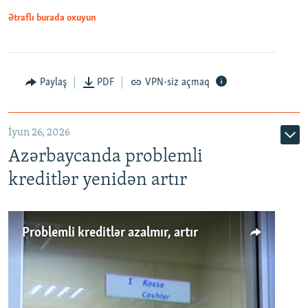
Ətraflı burada oxuyun
Auto
240p
360p
480p
Paylaş
PDF
VPN-siz açmaq
720p
1080p
İyun 26, 2026
Azərbaycanda problemli
kreditlər yenidən artır
Problemli kreditlər azalmır, artır