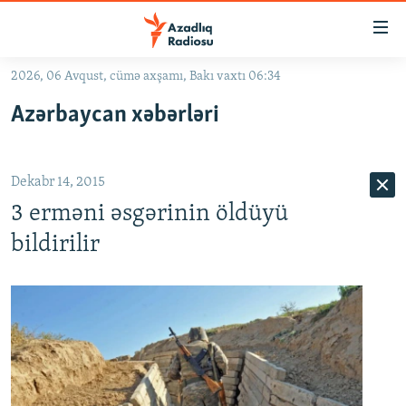
Keçid
linkləri
Əsas
2026, 06 Avqust, cümə axşamı, Bakı vaxtı 06:34
məzmuna
GÜNDƏM
Azərbaycan xəbərləri
qayıt
#İZAHLA
Əsas
KORRUPSIOMETR
naviqasiyaya
Dekabr 14, 2015
qayıt
#ƏSLINDƏ
Axtarışa
3 erməni əsgərinin öldüyü
FƏRQƏ BAX
keç
bildirilir
QANUNI DOĞRU
ARAŞDIRMA
MULTIMEDIA
RADIO ARXIV
VIDEO
HAQQIMIZDA
FOTOQALEREYA
OXU ZALI