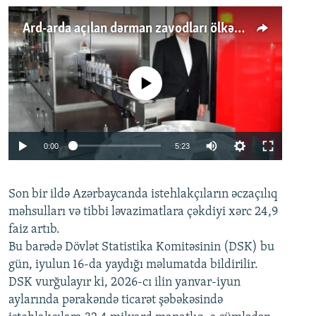
Ard-arda açılan dərman zavodları ölkənin tələbatını ödəyirmi?
No media source currently available
Auto
0:00
5:23
240p
Son bir ildə Azərbaycanda istehlakçıların
360p
əczaçılıq
məhsulları və tibbi ləvazimatlara çəkdiyi xərc 24,9
480p
Auto
240p
360p
480p
faiz artıb.
720p
Bu barədə Dövlət Statistika Komitəsinin (DSK) bu
720p
1080p
gün, iyulun 16-da yaydığı məlumatda bildirilir.
1080p
DSK vurğulayır ki, 2026-cı ilin yanvar-iyun
aylarında pərakəndə ticarət şəbəkəsində