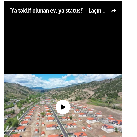
'Ya təklif olunan ev, ya status!' – Laçın köçkünü: 'Laçından başqa heç hara!'
No media source currently available