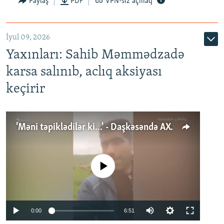
Paylaş
PDF
VPN-siz açmaq
İyul 09, 2026
Yaxınları: Sahib Məmmədzadə
karsa salınıb, aclıq aksiyası
keçirir
'Məni təpiklədilər ki...' - Daşkəsəndə AXCP fəalının yaxınları onun həbsinə etiraz edirlər
No media source currently available
Auto
0:00
6:51