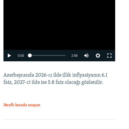
Auto
0:00
2:58
240p
Azərbaycanda 2026-cı ildə illik inflyasiyanın 6.1
360p
faiz, 2027-ci ildə isə 5.8 faiz olacağı gözlənilir.
480p
720p
1080p
Ətraflı burada oxuyun