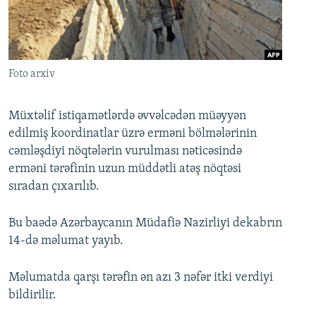
İNFOQRAFIKA
AZƏRBAYCAN ƏDƏBIYYATI KITABXANASI
MISSIYAMIZ
BIZI IZLƏ
KARIKATURA
İSLAM VƏ DEMOKRATIYA
PEŞƏ ETIKASI VƏ JURNALISTIKA STANDARTLARIMIZ
İZ - MƏDƏNIYYƏT PROQRAMI
MATERIALLARIMIZDAN ISTIFADƏ
Foto arxiv
AZADLIQRADIOSU MOBIL TELEFONUNUZDA
RFE/RL-in bütün saytları
BIZIMLƏ ƏLAQƏ
Müxtəlif istiqamətlərdə əvvəlcədən müəyyən
edilmiş koordinatlar üzrə erməni bölmələrinin
XƏBƏR BÜLLETENLƏRIMIZ
cəmləşdiyi nöqtələrin vurulması nəticəsində
erməni tərəfinin uzun müddətli atəş nöqtəsi
sıradan çıxarılıb.
Bu baədə Azərbaycanın Müdafiə Nazirliyi dekabrın
14-də məlumat yayıb.
Məlumatda qarşı tərəfin ən azı 3 nəfər itki verdiyi
bildirilir.