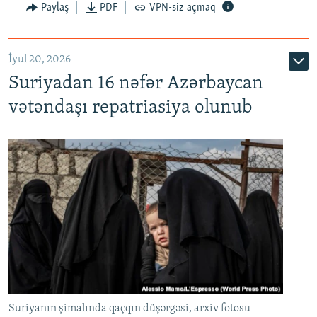
Paylaş
PDF
VPN-siz açmaq
İyul 20, 2026
Auto
240p
360p
480p
Suriyadan 16 nəfər Azərbaycan
720p
1080p
vətəndaşı repatriasiya olunub
Suriyanın şimalında qaçqın düşərgəsi, arxiv fotosu