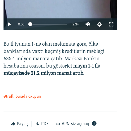
Auto
0:00
2:34
240p
Bu il iyunun 1-nə olan məlumata görə, ölkə
360p
banklarında vaxtı keçmiş kreditlərin məbləği
480p
635.4 milyon manata çatıb. Mərkəzi Bankın
720p
hesabatına əsasən, bu göstərici
mayın 1-i ilə
müqayisədə 21.2 milyon manat artıb.
1080p
Ətraflı burada oxuyun
Auto
240p
360p
480p
Paylaş
PDF
VPN-siz açmaq