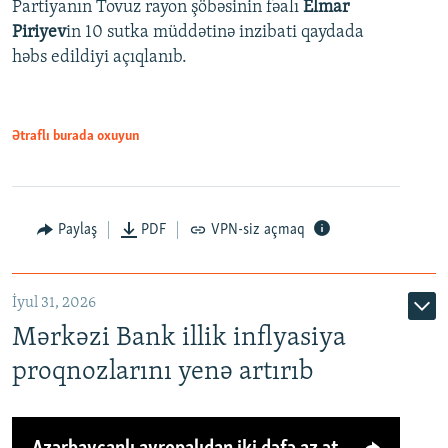
Partiyanın Tovuz rayon şöbəsinin fəalı
Elmar
Piriyev
in 10 sutka müddətinə inzibati qaydada
həbs edildiyi açıqlanıb.
Ətraflı burada oxuyun
Paylaş
PDF
VPN-siz açmaq
İyul 31, 2026
Mərkəzi Bank illik inflyasiya
proqnozlarını yenə artırıb