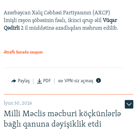
Azərbaycan Xalq Cəbhəsi Partiyasının (AXCP)
İmişli rayon şöbəsinin fəalı, ikinci qrup əlil
Vüqar
Qədirli
2 il müddətinə azadlıqdan məhrum edilib.
Ətraflı burada oxuyun
Paylaş
PDF
VPN-siz açmaq
İyun 30, 2026
Milli Məclis məcburi köçkünlərlə
bağlı qanuna dəyişiklik etdi