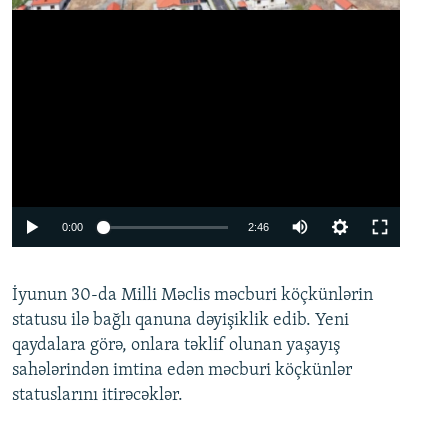
Auto
0:00
2:46
240p
İyunun 30-da Milli Məclis məcburi köçkünlərin
360p
statusu ilə bağlı qanuna dəyişiklik edib. Yeni
480p
qaydalara görə, onlara təklif olunan yaşayış
720p
sahələrindən imtina edən məcburi köçkünlər
statuslarını itirəcəklər.
1080p