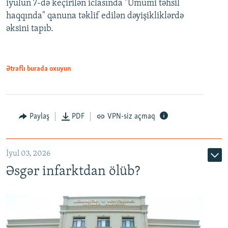
iyulun 7-də keçirilən iclasında "Ümumi təhsil
720p
haqqında" qanuna təklif edilən dəyişikliklərdə
əksini tapıb.
1080p
Ətraflı burada oxuyun
Auto
240p
360p
480p
Paylaş
PDF
VPN-siz açmaq
720p
1080p
İyul 03, 2026
Əsgər infarktdan ölüb?