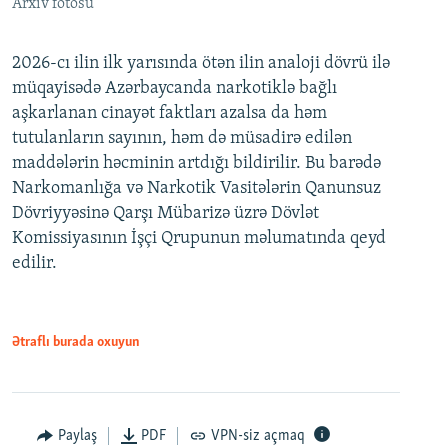
Arxiv fotosu
2026-cı ilin ilk yarısında ötən ilin analoji dövrü ilə
müqayisədə Azərbaycanda narkotiklə bağlı
aşkarlanan cinayət faktları azalsa da həm
tutulanların sayının, həm də müsadirə edilən
maddələrin həcminin artdığı bildirilir. Bu barədə
Narkomanlığa və Narkotik Vasitələrin Qanunsuz
Dövriyyəsinə Qarşı Mübarizə üzrə Dövlət
Komissiyasının İşçi Qrupunun məlumatında qeyd
edilir.
Ətraflı burada oxuyun
Paylaş
PDF
VPN-siz açmaq