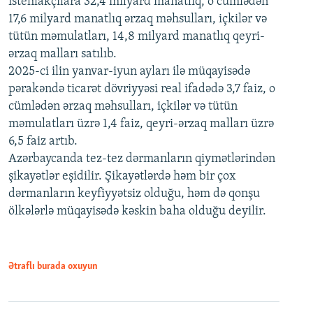
istehlakçılara 32,4 milyard manatlıq, o cümlədən
17,6 milyard manatlıq ərzaq məhsulları, içkilər və
tütün məmulatları, 14,8 milyard manatlıq qeyri-
ərzaq malları satılıb.
2025-ci ilin yanvar-iyun ayları ilə müqayisədə
pərakəndə ticarət dövriyyəsi real ifadədə 3,7 faiz, o
cümlədən ərzaq məhsulları, içkilər və tütün
məmulatları üzrə 1,4 faiz, qeyri-ərzaq malları üzrə
6,5 faiz artıb.
Azərbaycanda tez-tez dərmanların qiymətlərindən
şikayətlər eşidilir. Şikayətlərdə həm bir çox
dərmanların keyfiyyətsiz olduğu, həm də qonşu
ölkələrlə müqayisədə kəskin baha olduğu deyilir.
Ətraflı burada oxuyun