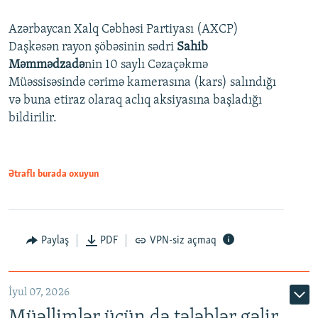
240p
Azərbaycan Xalq Cəbhəsi Partiyası (AXCP)
360p
Daşkəsən rayon şöbəsinin sədri
Sahib
480p
Auto
240p
360p
480p
Məmmədzadə
nin 10 saylı Cəzaçəkmə
720p
Müəssisəsində cərimə kamerasına (kars) salındığı
720p
1080p
və buna etiraz olaraq aclıq aksiyasına başladığı
1080p
bildirilir.
Ətraflı burada oxuyun
Paylaş
PDF
VPN-siz açmaq
İyul 07, 2026
Müəllimlər üçün də tələblər gəlir