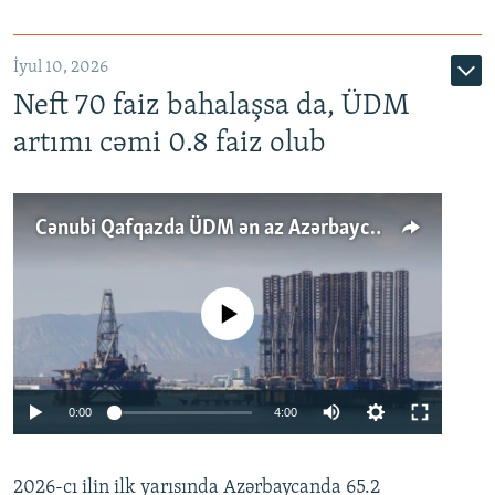
İyul 10, 2026
Neft 70 faiz bahalaşsa da, ÜDM
artımı cəmi 0.8 faiz olub
Cənubi Qafqazda ÜDM ən az Azərbaycanda artır: Qonşuları niyə Bakını qabaqlaya bilir?
No media source currently available
Auto
0:00
4:00
240p
2026-cı ilin ilk yarısında Azərbaycanda 65.2
360p