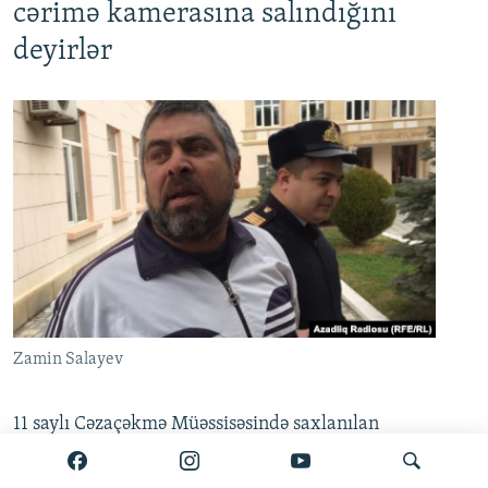
cərimə kamerasına salındığını
deyirlər
Zamin Salayev
11 saylı Cəzaçəkmə Müəssisəsində saxlanılan
müxalif Azərbaycan Xalq Cəbhəsi Partiyası
(AXCP) fəalı
Zamin Salayev
in (Əlzamin) cərimə