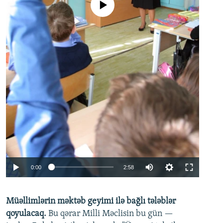
No media source currently available
Auto
0:00
2:58
240p
Müəllimlərin məktəb geyimi ilə bağlı tələblər
360p
qoyulacaq.
Bu qərar Milli Məclisin bu gün —
480p