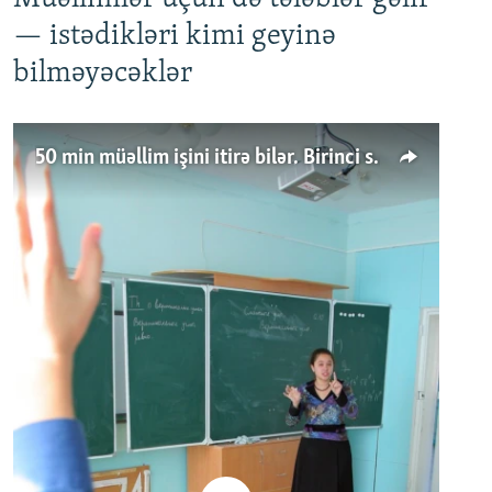
— istədikləri kimi geyinə
bilməyəcəklər
50 min müəllim işini itirə bilər. Birinci sinfə gedənlər azalır