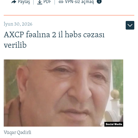
Paylaş
PDF
VPN-siz açmaq
İyun 30, 2026
AXCP fəalına 2 il həbs cəzası
verilib
Vüqar Qədirli