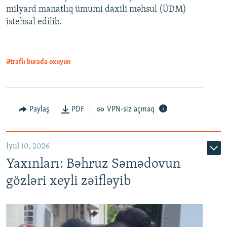
milyard manatlıq ümumi daxili məhsul (ÜDM)
480p
Auto
240p
360p
480p
istehsal edilib.
720p
720p
1080p
1080p
Ətraflı burada oxuyun
Paylaş
PDF
VPN-siz açmaq
İyul 10, 2026
Yaxınları: Bəhruz Səmədovun
gözləri xeyli zəifləyib