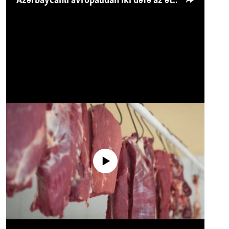
Azərbaycanlı avropalıdan iki dəfə az ət yeyir, amma... 'Qiymət artımı qaçılmazdır'
No media source currently available