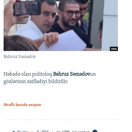
Bəhruz Səmədov
Həbsdə olan politoloq
Bəhruz Səmədov
un
gözlərinin zəiflədiyi bildirilir.
Ətraflı burada oxuyun