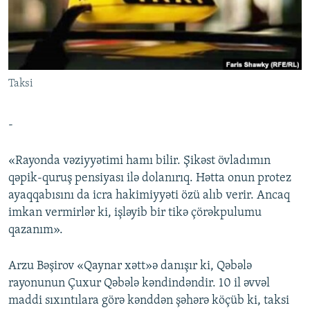
İNFOQRAFIKA
AZƏRBAYCAN ƏDƏBIYYATI KITABXANASI
MISSIYAMIZ
BIZI IZLƏ
KARIKATURA
İSLAM VƏ DEMOKRATIYA
PEŞƏ ETIKASI VƏ JURNALISTIKA STANDARTLARIMIZ
İZ - MƏDƏNIYYƏT PROQRAMI
MATERIALLARIMIZDAN ISTIFADƏ
Taksi
AZADLIQRADIOSU MOBIL TELEFONUNUZDA
RFE/RL-in bütün saytları
BIZIMLƏ ƏLAQƏ
-
XƏBƏR BÜLLETENLƏRIMIZ
«Rayonda vəziyyətimi hamı bilir. Şikəst övladımın
qəpik-quruş pensiyası ilə dolanırıq. Hətta onun protez
ayaqqabısını da icra hakimiyyəti özü alıb verir. Ancaq
imkan vermirlər ki, işləyib bir tikə çörəkpulumu
qazanım».
Arzu Bəşirov «Qaynar xətt»ə danışır ki, Qəbələ
rayonunun Çuxur Qəbələ kəndindəndir. 10 il əvvəl
maddi sıxıntılara görə kənddən şəhərə köçüb ki, taksi