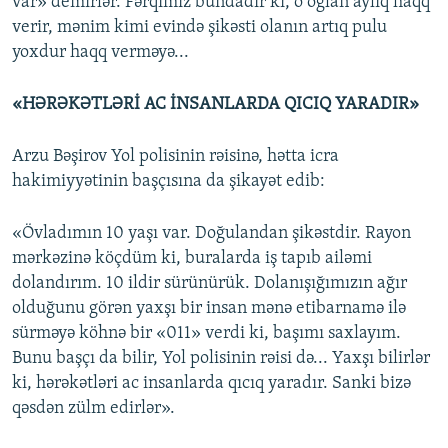
var» demirlər. Fərqimiz bundadır ki, o oğlan aylıq haqq
verir, mənim kimi evində şikəsti olanın artıq pulu
yoxdur haqq verməyə...
«HƏRƏKƏTLƏRİ AC İNSANLARDA QICIQ YARADIR»
Arzu Bəşirov Yol polisinin rəisinə, hətta icra
hakimiyyətinin başçısına da şikayət edib:
«Övladımın 10 yaşı var. Doğulandan şikəstdir. Rayon
mərkəzinə köçdüm ki, buralarda iş tapıb ailəmi
dolandırım. 10 ildir sürünürük. Dolanışığımızın ağır
olduğunu görən yaxşı bir insan mənə etibarnamə ilə
sürməyə köhnə bir «011» verdi ki, başımı saxlayım.
Bunu başçı da bilir, Yol polisinin rəisi də... Yaxşı bilirlər
ki, hərəkətləri ac insanlarda qıcıq yaradır. Sanki bizə
qəsdən zülm edirlər».