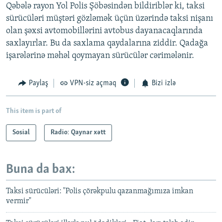
Qəbələ rayon Yol Polis Şöbəsindən bildiriblər ki, taksi
sürücüləri müştəri gözləmək üçün üzərində taksi nişanı
olan şəxsi avtomobillərini avtobus dayanacaqlarında
saxlayırlar. Bu da saxlama qaydalarına ziddir. Qadağa
işarələrinə məhəl qoymayan sürücülər cərimələnir.
Paylaş
VPN-siz açmaq
Bizi izlə
This item is part of
Sosial
Radio: Qaynar xətt
Buna da bax:
Taksi sürücüləri: "Polis çörəkpulu qazanmağımıza imkan
vermir"