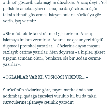
xidməti göstərib dolanışığını düzəltsin. Ancaq deyir, Yol
polisinin əməkdaşları nə ona, nə də çörəkpulu üçün
taksi xidməti göstərmək istəyən onlarla sürücüyə göz
verib, işıq vermir:
«Bir müddətdir taksi xidməti göstərirəm. Ancaq
işləməyə imkan vermirlər. Adama nə qədər yeri düşdü-
düşmədi protokol yazarlar... Gözlərinə dəyən maşını
saxlayıb cərimə yazırlar. Mən deyirəm «a kişilər, şikəst
uşağım acından ölür», bunlarsa elə bir ucdan cərimə
yazırlar».
«OĞLANLAR VAR Kİ, VƏSİQƏSİ YOXDUR...»
Sürücünün sözlərinə görə, rayon mərkəzində hər
addımbaşı qadağa işarələri vurulub ki, bu da taksi
sürücülərinə işləməyə çətinlik yaradır: