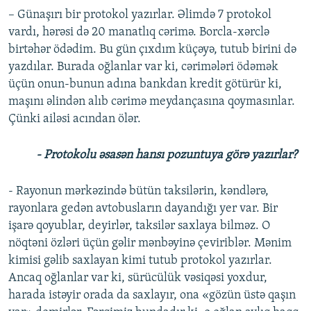
– Günaşırı bir protokol yazırlar. Əlimdə 7 protokol
vardı, hərəsi də 20 manatlıq cərimə. Borcla-xərclə
birtəhər ödədim. Bu gün çıxdım küçəyə, tutub birini də
yazdılar. Burada oğlanlar var ki, cərimələri ödəmək
üçün onun-bunun adına bankdan kredit götürür ki,
maşını əlindən alıb cərimə meydançasına qoymasınlar.
Çünki ailəsi acından ölər.
- Protokolu əsasən hansı pozuntuya görə yazırlar?
- Rayonun mərkəzində bütün taksilərin, kəndlərə,
rayonlara gedən avtobusların dayandığı yer var. Bir
işarə qoyublar, deyirlər, taksilər saxlaya bilməz. O
nöqtəni özləri üçün gəlir mənbəyinə çeviriblər. Mənim
kimisi gəlib saxlayan kimi tutub protokol yazırlar.
Ancaq oğlanlar var ki, sürücülük vəsiqəsi yoxdur,
harada istəyir orada da saxlayır, ona «gözün üstə qaşın