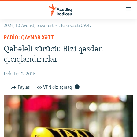
Keçid
linkləri
Əsas
2026, 10 Avqust, bazar ertəsi, Bakı vaxtı 09:47
məzmuna
GÜNDƏM
RADIO: QAYNAR XƏTT
qayıt
#İZAHLA
Əsas
Qəbələli sürücü: Bizi qəsdən
KORRUPSIOMETR
naviqasiyaya
qıcıqlandırırlar
qayıt
#ƏSLINDƏ
Axtarışa
Dekabr 12, 2015
FƏRQƏ BAX
keç
QANUNI DOĞRU
Paylaş
VPN-siz açmaq
ARAŞDIRMA
MULTIMEDIA
RADIO ARXIV
VIDEO
HAQQIMIZDA
FOTOQALEREYA
OXU ZALI