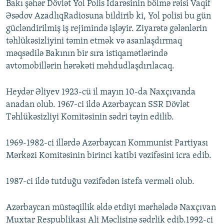
Bakı şəhər Dövlət Yol Polis İdarəsinin bölmə rəisi Vaqif
Əsədov AzadlıqRadiosuna bildirib ki, Yol polisi bu gün
gücləndirilmiş iş rejimində işləyir. Ziyarətə gələnlərin
təhlükəsizliyini təmin etmək və asanlaşdırmaq
məqsədilə Bakının bir sıra istiqamətlərində
avtomobillərin hərəkəti məhdudlaşdırılacaq.
Heydər Əliyev 1923-cü il mayın 10-da Naxçıvanda
anadan olub. 1967-ci ildə Azərbaycan SSR Dövlət
Təhlükəsizliyi Komitəsinin sədri təyin edilib.
1969-1982-ci illərdə Azərbaycan Kommunist Partiyası
Mərkəzi Komitəsinin birinci katibi vəzifəsini icra edib.
1987-ci ildə tutduğu vəzifədən istefa verməli olub.
Azərbaycan müstəqillik əldə etdiyi mərhələdə Naxçıvan
Muxtar Respublikası Ali Məclisinə sədrlik edib.1992-ci