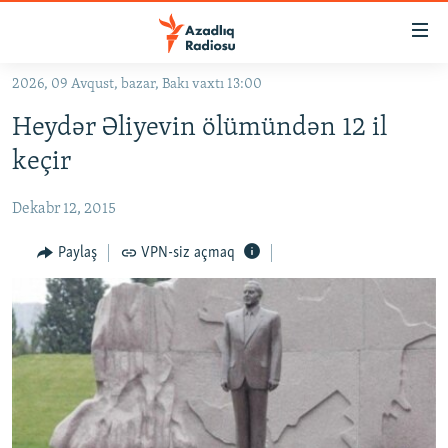
Keçid
linkləri
Əsas
2026, 09 Avqust, bazar, Bakı vaxtı 13:00
məzmuna
GÜNDƏM
Heydər Əliyevin ölümündən 12 il
qayıt
#İZAHLA
Əsas
keçir
KORRUPSIOMETR
naviqasiyaya
qayıt
Dekabr 12, 2015
#ƏSLINDƏ
Axtarışa
FƏRQƏ BAX
Paylaş
VPN-siz açmaq
keç
QANUNI DOĞRU
ARAŞDIRMA
MULTIMEDIA
RADIO ARXIV
VIDEO
HAQQIMIZDA
FOTOQALEREYA
OXU ZALI