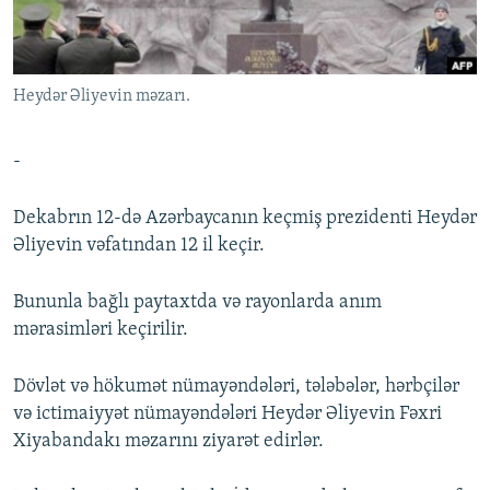
İNFOQRAFIKA
AZƏRBAYCAN ƏDƏBIYYATI KITABXANASI
MISSIYAMIZ
BIZI IZLƏ
KARIKATURA
İSLAM VƏ DEMOKRATIYA
PEŞƏ ETIKASI VƏ JURNALISTIKA STANDARTLARIMIZ
Heydər Əliyevin məzarı.
İZ - MƏDƏNIYYƏT PROQRAMI
MATERIALLARIMIZDAN ISTIFADƏ
AZADLIQRADIOSU MOBIL TELEFONUNUZDA
RFE/RL-in bütün saytları
-
BIZIMLƏ ƏLAQƏ
Dekabrın 12-də Azərbaycanın keçmiş prezidenti Heydər
XƏBƏR BÜLLETENLƏRIMIZ
Əliyevin vəfatından 12 il keçir.
Bununla bağlı paytaxtda və rayonlarda anım
mərasimləri keçirilir.
Dövlət və hökumət nümayəndələri, tələbələr, hərbçilər
və ictimaiyyət nümayəndələri Heydər Əliyevin Fəxri
Xiyabandakı məzarını ziyarət edirlər.