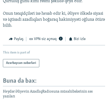
Qurtuluş günü kimi rəsmi şəkildə qeyd edir.
Onun tənqidçiləri isə hesab edir ki, Əliyev ölkədə siyasi
və iqtisadi azadlıqları boğaraq hakimiyyəti oğluna ötürə
bilib.
Paylaş
VPN-siz açmaq
Bizi izlə
This item is part of
Azərbaycan xəbərləri
Buna da bax:
Heydər Əliyevin AzadlıqRadiosuna müsahibələrinin səs
yazıları