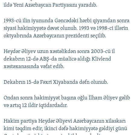
ildə Yeni Azərbaycan Partiyasını yaradıb.
1993-cü ilin iyununda Gəncədəki hərbi qiyamdan sonra
siyasi hakimiyyətə dəvət olunub. 1993 və 1998-ci illərin
oktyabrında Azərbaycanın prezidenti seçilib.
Heydər Əliyev uzun xəstəlikdən sonra 2003-cü il
dekabrın 12-də ABŞ-da müalicə aldığı Klivlend
xəstəxanasında vəfat edib.
Dekabrın 15-də Fəxri Xiyabanda dəfn olunub.
Ondan sonra hakimiyyət başına oğlu İlham Əliyev gəlib
və artıq 12 ildir iqtidardadır.
Hakim partiya Heydər Əliyevi Azərbaycanın xilaskarı
kimi təqdim edir, ikinci dəfə hakimiyyətə gəldiyi günü