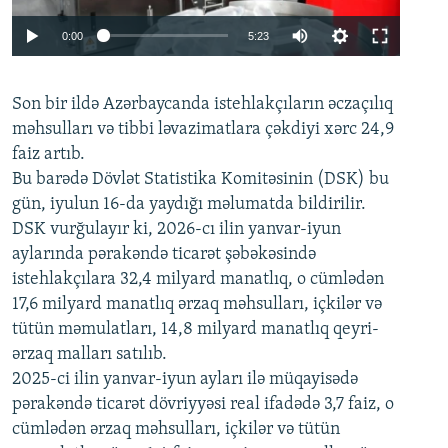
Auto
0:00
5:23
240p
Son bir ildə Azərbaycanda istehlakçıların
360p
əczaçılıq
məhsulları və tibbi ləvazimatlara çəkdiyi xərc 24,9
480p
Auto
240p
360p
480p
faiz artıb.
720p
Bu barədə Dövlət Statistika Komitəsinin (DSK) bu
720p
1080p
gün, iyulun 16-da yaydığı məlumatda bildirilir.
1080p
DSK vurğulayır ki, 2026-cı ilin yanvar-iyun
aylarında pərakəndə ticarət şəbəkəsində
istehlakçılara 32,4 milyard manatlıq, o cümlədən
17,6 milyard manatlıq ərzaq məhsulları, içkilər və
tütün məmulatları, 14,8 milyard manatlıq qeyri-
ərzaq malları satılıb.
2025-ci ilin yanvar-iyun ayları ilə müqayisədə
pərakəndə ticarət dövriyyəsi real ifadədə 3,7 faiz, o
cümlədən ərzaq məhsulları, içkilər və tütün