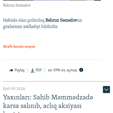
Bəhruz Səmədov
Həbsdə olan politoloq
Bəhruz Səmədov
un
gözlərinin zəiflədiyi bildirilir.
Ətraflı burada oxuyun
Paylaş
PDF
VPN-siz açmaq
İyul 09, 2026
Yaxınları: Sahib Məmmədzadə
karsa salınıb, aclıq aksiyası