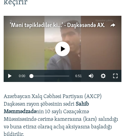
keçirir
'Məni təpiklədilər ki...' - Daşkəsəndə AXCP fəalının yaxınları onun həbsinə etiraz edirlər
No media source currently available
Auto
0:00
6:51
240p
Azərbaycan Xalq Cəbhəsi Partiyası (AXCP)
360p
Daşkəsən rayon şöbəsinin sədri
Sahib
480p
Auto
240p
360p
480p
Məmmədzadə
nin 10 saylı Cəzaçəkmə
720p
Müəssisəsində cərimə kamerasına (kars) salındığı
720p
1080p
və buna etiraz olaraq aclıq aksiyasına başladığı
1080p
bildirilir.