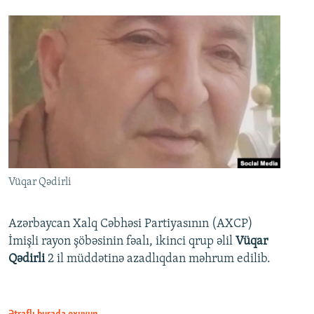
Vüqar Qədirli
Azərbaycan Xalq Cəbhəsi Partiyasının (AXCP)
İmişli rayon şöbəsinin fəalı, ikinci qrup əlil
Vüqar
Qədirli
2 il müddətinə azadlıqdan məhrum edilib.