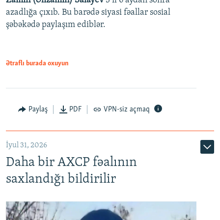
Zamin (Əlizamin) Salayev
3 il 6 aydan sonra
azadlığa çıxıb. Bu barədə siyasi fəallar sosial
şəbəkədə paylaşım ediblər.
Ətraflı burada oxuyun
Paylaş
PDF
VPN-siz açmaq
İyul 31, 2026
Daha bir AXCP fəalının
saxlandığı bildirilir