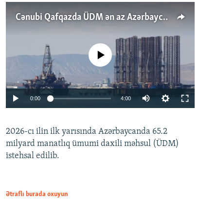
Cənubi Qafqazda ÜDM ən az Azərbaycanda artır: Qonşuları niyə Bakını qabaqlaya bilir?
No media source currently available
Auto
0:00
4:00
240p
2026-cı ilin ilk yarısında Azərbaycanda 65.2
360p
milyard manatlıq ümumi daxili məhsul (ÜDM)
480p
Auto
240p
360p
480p
istehsal edilib.
720p
720p
1080p
1080p
Ətraflı burada oxuyun