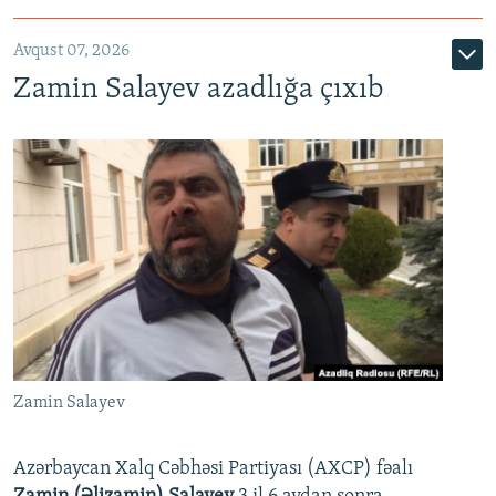
Avqust 07, 2026
Zamin Salayev azadlığa çıxıb
Zamin Salayev
Azərbaycan Xalq Cəbhəsi Partiyası (AXCP) fəalı