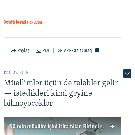
Ətraflı burada oxuyun
Paylaş
PDF
VPN-siz açmaq
İyul 07, 2026
Müəllimlər üçün də tələblər gəlir
— istədikləri kimi geyinə
bilməyəcəklər
50 min müəllim işini itirə bilər. Birinci sinfə gedənlər azalır