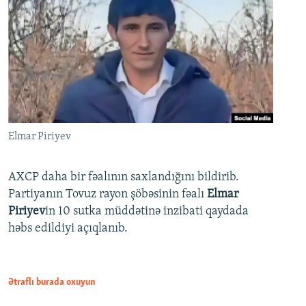
Elmar Piriyev
AXCP daha bir fəalının saxlandığını bildirib.
Partiyanın Tovuz rayon şöbəsinin fəalı
Elmar
Piriyev
in 10 sutka müddətinə inzibati qaydada
həbs edildiyi açıqlanıb.
Ətraflı burada oxuyun