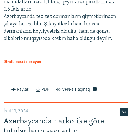
məmulatları üzrə 1,4 faiz, qeyri-ərzaq malları üzrə
6,5 faiz artıb.
Azərbaycanda tez-tez dərmanların qiymətlərindən
şikayətlər eşidilir. Şikayətlərdə həm bir çox
dərmanların keyfiyyətsiz olduğu, həm də qonşu
ölkələrlə müqayisədə kəskin baha olduğu deyilir.
Ətraflı burada oxuyun
Paylaş
PDF
VPN-siz açmaq
İyul 13, 2026
Azərbaycanda narkotikə görə
tutulanların sayı artır