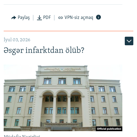
Auto
240p
360p
480p
Paylaş
PDF
VPN-siz açmaq
720p
1080p
İyul 03, 2026
Əsgər infarktdan ölüb?