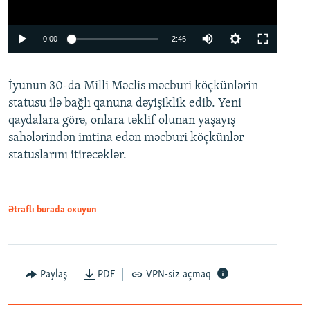
Auto
0:00
2:46
240p
İyunun 30-da Milli Məclis məcburi köçkünlərin
360p
statusu ilə bağlı qanuna dəyişiklik edib. Yeni
480p
qaydalara görə, onlara təklif olunan yaşayış
720p
sahələrindən imtina edən məcburi köçkünlər
statuslarını itirəcəklər.
1080p
Ətraflı burada oxuyun
Auto
240p
360p
480p
Paylaş
PDF
VPN-siz açmaq
720p
1080p