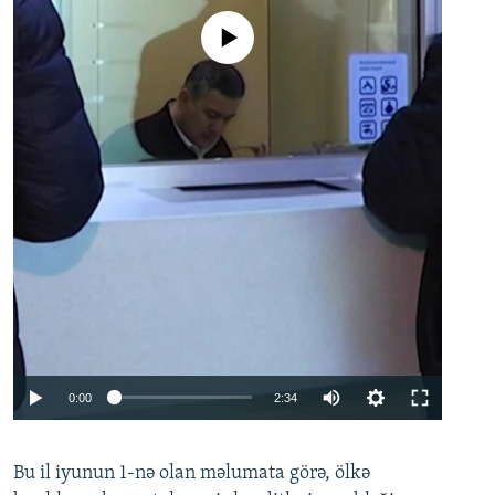
No media source currently available
Auto
0:00
2:34
240p
Bu il iyunun 1-nə olan məlumata görə, ölkə
360p