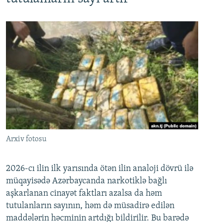
Arxiv fotosu
2026-cı ilin ilk yarısında ötən ilin analoji dövrü ilə
müqayisədə Azərbaycanda narkotiklə bağlı
aşkarlanan cinayət faktları azalsa da həm
tutulanların sayının, həm də müsadirə edilən
maddələrin həcminin artdığı bildirilir. Bu barədə