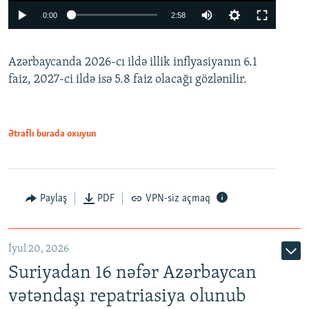
Auto
0:00
2:58
240p
Azərbaycanda 2026-cı ildə illik inflyasiyanın 6.1
360p
faiz, 2027-ci ildə isə 5.8 faiz olacağı gözlənilir.
480p
720p
1080p
Ətraflı burada oxuyun
Paylaş
PDF
VPN-siz açmaq
İyul 20, 2026
Auto
240p
360p
480p
Suriyadan 16 nəfər Azərbaycan
720p
1080p
vətəndaşı repatriasiya olunub