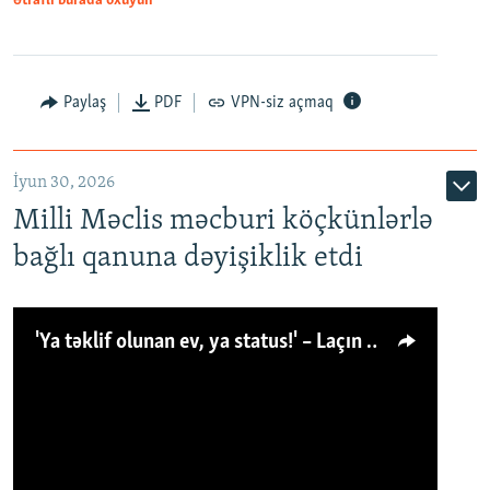
Ətraflı burada oxuyun
Paylaş
PDF
VPN-siz açmaq
İyun 30, 2026
Milli Məclis məcburi köçkünlərlə
bağlı qanuna dəyişiklik etdi
'Ya təklif olunan ev, ya status!' – Laçın köçkünü: 'Laçından başqa heç hara!'