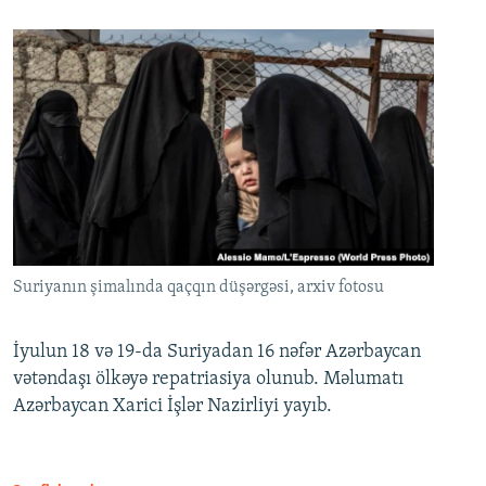
Suriyanın şimalında qaçqın düşərgəsi, arxiv fotosu
İyulun 18 və 19-da Suriyadan 16 nəfər Azərbaycan
vətəndaşı ölkəyə repatriasiya olunub. Məlumatı
Azərbaycan Xarici İşlər Nazirliyi yayıb.