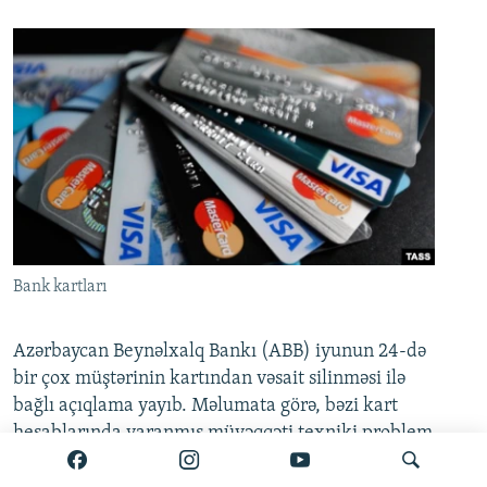
Bank kartları
Azərbaycan Beynəlxalq Bankı (ABB) iyunun 24-də
bir çox müştərinin kartından vəsait silinməsi ilə
bağlı açıqlama yayıb. Məlumata görə, bəzi kart
hesablarında yaranmış müvəqqəti texniki problem
artıq tam aradan qaldırılıb.