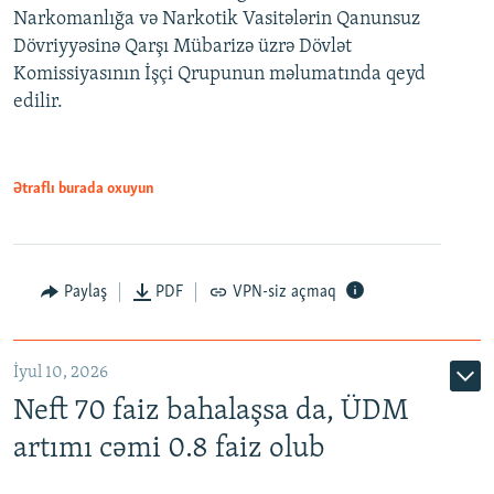
Narkomanlığa və Narkotik Vasitələrin Qanunsuz
Dövriyyəsinə Qarşı Mübarizə üzrə Dövlət
Komissiyasının İşçi Qrupunun məlumatında qeyd
edilir.
Ətraflı burada oxuyun
Paylaş
PDF
VPN-siz açmaq
İyul 10, 2026
Neft 70 faiz bahalaşsa da, ÜDM
artımı cəmi 0.8 faiz olub