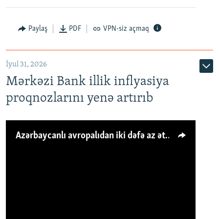
Paylaş
PDF
VPN-siz açmaq
İyul 31, 2026
Mərkəzi Bank illik inflyasiya
proqnozlarını yenə artırıb
Azərbaycanlı avropalıdan iki dəfə az ət yeyir, amma... 'Qiymət artımı qaçılmazdır'