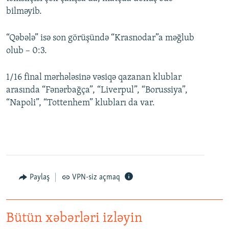
bilməyib.
“Qəbələ” isə son görüşündə “Krasnodar”a məğlub
olub – 0:3.
1/16 final mərhələsinə vəsiqə qazanan klublar
arasında “Fənərbağça”, “Liverpul”, “Borussiya”,
“Napoli”, “Tottenhem” klubları da var.
Paylaş
VPN-siz açmaq
Bütün xəbərləri izləyin