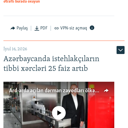
Ətraflı burada oxuyun
Paylaş
PDF
VPN-siz açmaq
İyul 16, 2026
Azərbaycanda istehlakçıların
tibbi xərcləri 25 faiz artıb
Ard-arda açılan dərman zavodları ölkənin tələbatını ödəyirmi?
No media source currently available