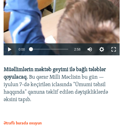
Auto
0:00
2:58
240p
Müəllimlərin məktəb geyimi ilə bağlı tələblər
360p
qoyulacaq.
Bu qərar Milli Məclisin bu gün —
480p
iyulun 7-də keçirilən iclasında "Ümumi təhsil
720p
haqqında" qanuna təklif edilən dəyişikliklərdə
əksini tapıb.
1080p
Ətraflı burada oxuyun