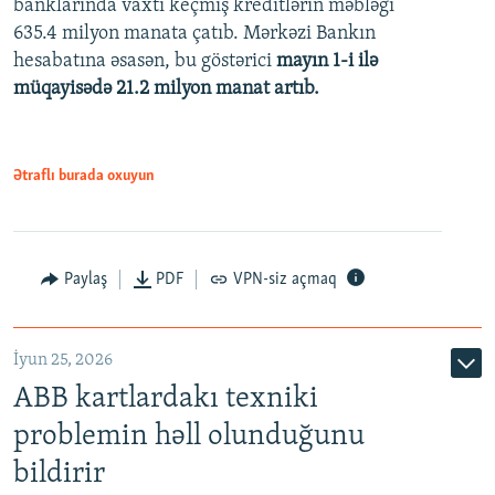
banklarında vaxtı keçmiş kreditlərin məbləği
480p
635.4 milyon manata çatıb. Mərkəzi Bankın
720p
hesabatına əsasən, bu göstərici
mayın 1-i ilə
müqayisədə 21.2 milyon manat artıb.
1080p
Ətraflı burada oxuyun
Auto
240p
360p
480p
Paylaş
PDF
VPN-siz açmaq
720p
1080p
İyun 25, 2026
ABB kartlardakı texniki
problemin həll olunduğunu
bildirir