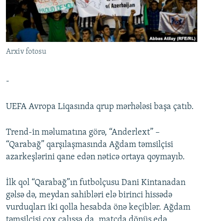
İNFOQRAFIKA
AZƏRBAYCAN ƏDƏBIYYATI KITABXANASI
MISSIYAMIZ
BIZI IZLƏ
KARIKATURA
İSLAM VƏ DEMOKRATIYA
PEŞƏ ETIKASI VƏ JURNALISTIKA STANDARTLARIMIZ
İZ - MƏDƏNIYYƏT PROQRAMI
MATERIALLARIMIZDAN ISTIFADƏ
Arxiv fotosu
AZADLIQRADIOSU MOBIL TELEFONUNUZDA
RFE/RL-in bütün saytları
BIZIMLƏ ƏLAQƏ
-
XƏBƏR BÜLLETENLƏRIMIZ
UEFA Avropa Liqasında qrup mərhələsi başa çatıb.
Trend-in məlumatına görə, “Anderlext” –
“Qarabağ” qarşılaşmasında Ağdam təmsilçisi
azarkeşlərini qane edən nəticə ortaya qoymayıb.
İlk qol “Qarabağ”ın futbolçusu Dani Kintanadan
gəlsə də, meydan sahibləri elə birinci hissədə
vurduqları iki qolla hesabda önə keçiblər. Ağdam
təmsilçisi çox çalışsa da, matçda dönüş edə