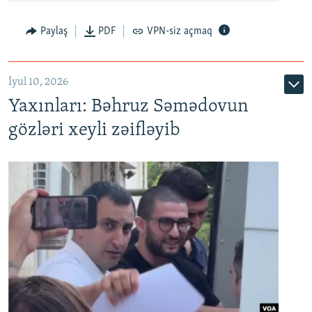
Paylaş
PDF
VPN-siz açmaq
İyul 10, 2026
Yaxınları: Bəhruz Səmədovun
gözləri xeyli zəifləyib