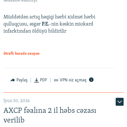
Müdafiə Nazirliyi
Müddətdən artıq həqiqi hərbi xidmət hərbi
qulluqçusu, əsgər
P.E.
-nin kəskin miokard
infarktından öldüyü bildirilir
Ətraflı burada oxuyun
Paylaş
PDF
VPN-siz açmaq
İyun 30, 2026
AXCP fəalına 2 il həbs cəzası
verilib