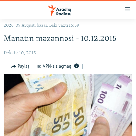
Keçid
linkləri
Əsas
2026, 09 Avqust, bazar, Bakı vaxtı 15:59
məzmuna
GÜNDƏM
Manatın məzənnəsi - 10.12.2015
qayıt
#İZAHLA
Əsas
Dekabr 10, 2015
KORRUPSIOMETR
naviqasiyaya
qayıt
#ƏSLINDƏ
Paylaş
VPN-siz açmaq
Axtarışa
FƏRQƏ BAX
keç
QANUNI DOĞRU
ARAŞDIRMA
MULTIMEDIA
RADIO ARXIV
VIDEO
HAQQIMIZDA
FOTOQALEREYA
OXU ZALI