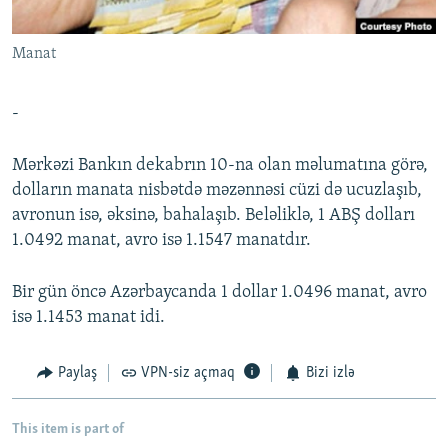
İNFOQRAFIKA
AZƏRBAYCAN ƏDƏBIYYATI KITABXANASI
MISSIYAMIZ
BIZI IZLƏ
Manat
KARIKATURA
İSLAM VƏ DEMOKRATIYA
PEŞƏ ETIKASI VƏ JURNALISTIKA STANDARTLARIMIZ
İZ - MƏDƏNIYYƏT PROQRAMI
MATERIALLARIMIZDAN ISTIFADƏ
-
AZADLIQRADIOSU MOBIL TELEFONUNUZDA
RFE/RL-in bütün saytları
BIZIMLƏ ƏLAQƏ
Mərkəzi Bankın dekabrın 10-na olan məlumatına görə,
dolların manata nisbətdə məzənnəsi cüzi də ucuzlaşıb,
XƏBƏR BÜLLETENLƏRIMIZ
avronun isə, əksinə, bahalaşıb. Beləliklə, 1 ABŞ dolları
1.0492 manat, avro isə 1.1547 manatdır.
Bir gün öncə Azərbaycanda 1 dollar 1.0496 manat, avro
isə 1.1453 manat idi.
Paylaş
VPN-siz açmaq
Bizi izlə
This item is part of