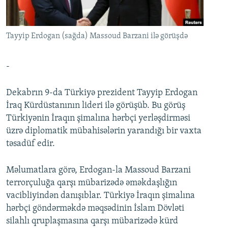
İNFOQRAFIKA
AZƏRBAYCAN ƏDƏBIYYATI KITABXANASI
MISSIYAMIZ
BIZI IZLƏ
KARIKATURA
İSLAM VƏ DEMOKRATIYA
PEŞƏ ETIKASI VƏ JURNALISTIKA STANDARTLARIMIZ
Tayyip Erdogan (sağda) Massoud Barzani ilə görüşdə
İZ - MƏDƏNIYYƏT PROQRAMI
MATERIALLARIMIZDAN ISTIFADƏ
AZADLIQRADIOSU MOBIL TELEFONUNUZDA
RFE/RL-in bütün saytları
-
BIZIMLƏ ƏLAQƏ
Dekabrın 9-da Türkiyə prezident Tayyip Erdogan
XƏBƏR BÜLLETENLƏRIMIZ
İraq Kürdüstanının lideri ilə görüşüb. Bu görüş
Türkiyənin İraqın şimalına hərbçi yerləşdirməsi
üzrə diplomatik mübahisələrin yarandığı bir vaxta
təsadüf edir.
Məlumatlara görə, Erdogan-la Massoud Barzani
terrorçuluğa qarşı mübarizədə əməkdaşlığın
vacibliyindən danışıblar. Türkiyə İraqın şimalına
hərbçi göndərməkdə məqsədinin İslam Dövləti
silahlı qruplaşmasına qarşı mübarizədə kürd