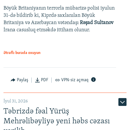
Böyük Britaniyanın terrorla mübarizə polisi iyulun
31-də bildirib ki, Kiprdə saxlanılan Böyük
Britaniya və Azərbaycan vətəndaşı
Rəşad Sultanov
İrana casusluq etməkdə ittiham olunur.
Ətraflı burada oxuyun
Paylaş
PDF
VPN-siz açmaq
İyul 31, 2026
Təbrizdə fəal Yürüş
Mehrəlibəyliyə yeni həbs cəzası