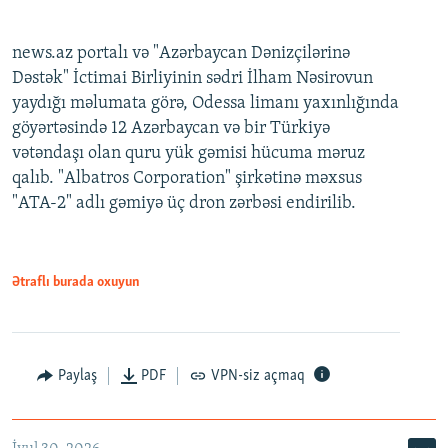
news.az portalı və "Azərbaycan Dənizçilərinə
Dəstək" İctimai Birliyinin sədri İlham Nəsirovun
yaydığı məlumata görə, Odessa limanı yaxınlığında
göyərtəsində 12 Azərbaycan və bir Türkiyə
vətəndaşı olan quru yük gəmisi hücuma məruz
qalıb. "Albatros Corporation" şirkətinə məxsus
"ATA-2" adlı gəmiyə üç dron zərbəsi endirilib.
Ətraflı burada oxuyun
Paylaş
PDF
VPN-siz açmaq