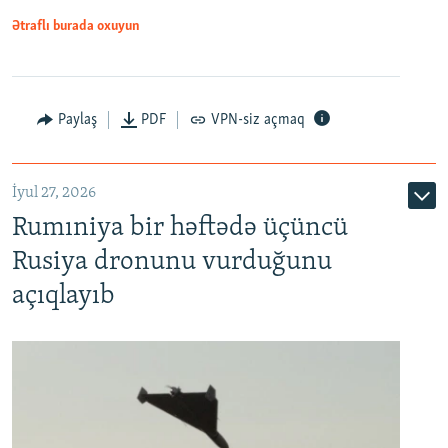
Ətraflı burada oxuyun
Paylaş
PDF
VPN-siz açmaq
İyul 27, 2026
Rumıniya bir həftədə üçüncü
Rusiya dronunu vurduğunu
açıqlayıb