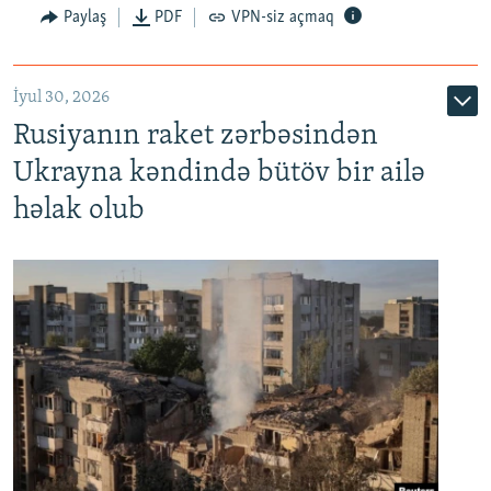
Paylaş
PDF
VPN-siz açmaq
İyul 30, 2026
Rusiyanın raket zərbəsindən
Ukrayna kəndində bütöv bir ailə
həlak olub