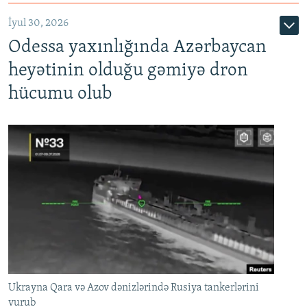
İyul 30, 2026
Odessa yaxınlığında Azərbaycan
heyətinin olduğu gəmiyə dron
hücumu olub
Ukrayna Qara və Azov dənizlərində Rusiya tankerlərini
vurub