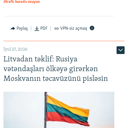
Ətraflı burada oxuyun
Paylaş
PDF
VPN-siz açmaq
İyul 27, 2026
Litvadan təklif: Rusiya
vətəndaşları ölkəyə girərkən
Moskvanın təcavüzünü pisləsin