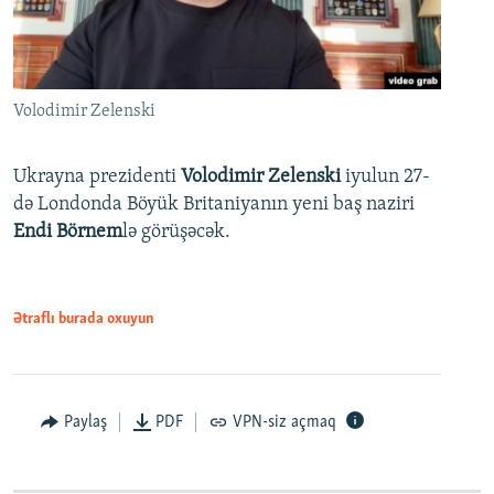
Volodimir Zelenski
Ukrayna prezidenti
Volodimir Zelenski
iyulun 27-
də Londonda Böyük Britaniyanın yeni baş naziri
Endi Börnem
lə görüşəcək.
Ətraflı burada oxuyun
Paylaş
PDF
VPN-siz açmaq