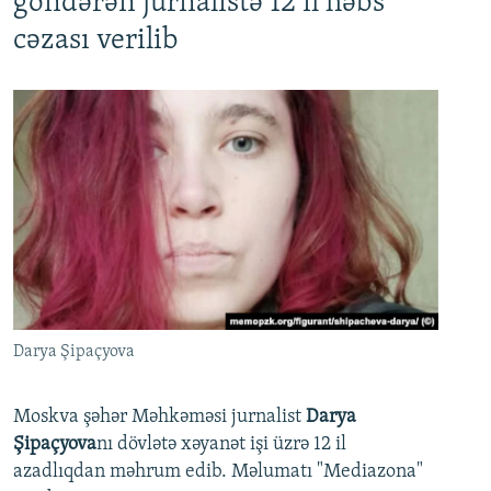
göndərən jurnalistə 12 il həbs
cəzası verilib
Darya Şipaçyova
Moskva şəhər Məhkəməsi jurnalist
Darya
Şipaçyova
nı dövlətə xəyanət işi üzrə 12 il
azadlıqdan məhrum edib. Məlumatı "Mediazona"