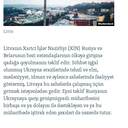
Litva
Litvanın Xarici İşlər Nazirliyi (XİN) Rusiya və
Belarusun bəzi vətəndaşlarının ölkəyə girişinə
qadağa qoyulmasını təklif edir. Söhbət işğal
olunmuş Ukrayna ərazilərində təhsil və elm,
mədəniyyət, idman və əyləncə sahələrində fəaliyyət
göstərmiş, Litvaya bu sahələrdə çalışmaq üçün
getmək istəyənlədən gedir. Eyni təklif Rusiyanın
Ukraynaya qarşı genişmiqyaslı müharibəsini
birbaşa və ya dolayısı ilə dəstəkləyən və ya bu
müharibədə iştirak edən şəxsləri də nəzərdə tutur.