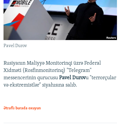
Pavel Durov
Rusiyanın Maliyyə Monitorinqi üzrə Federal
Xidməti (Rosfinmonitorinq) "Telegram"
messencerinin qurucusu
Pavel Durov
u "terrorçular
və ekstremistlər" siyahısına salıb.
Ətraflı burada oxuyun