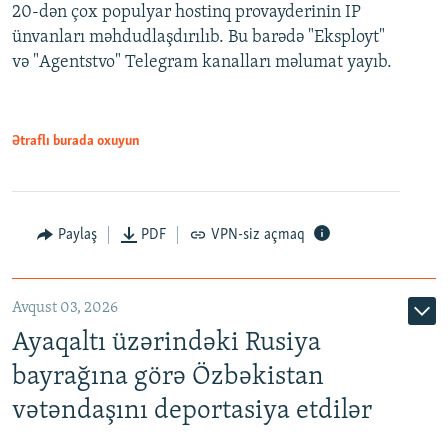
20-dən çox populyar hostinq provayderinin IP
ünvanları məhdudlaşdırılıb. Bu barədə "Eksployt"
və "Agentstvo" Telegram kanalları məlumat yayıb.
Ətraflı burada oxuyun
Paylaş
PDF
VPN-siz açmaq
Avqust 03, 2026
Ayaqaltı üzərindəki Rusiya
bayrağına görə Özbəkistan
vətəndaşını deportasiya etdilər