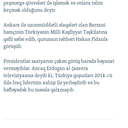
peşmərgə qüvvələri ilə işləmək və onlara təlim
keçmək olduğunu deyir.
Ankara ilə uzunmüddətli əlaqələri olan Barzani
həmçinin Türkiyənin Milli Kəşfiyyat Təşkilatına
qəfil səfər edib, qurumun rəhbəri Hakan Fidanla
görüşüb.
Prezidentlər saatyarım çəkən görüş barədə bəyanat
verməyiblər. Ancaq Erdogan al-Jazeera
televiziyasına deyib ki, Türkiyə qoşunları 2014-cü
ildə İraq liderinin xahişi ilə yerləşdirib və bu
həftəyədək bu məsələ qalxmayıb.