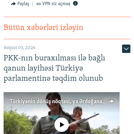
Paylaş
VPN-siz açmaq
Bütün xəbərləri izləyin
Avqust 05, 2026
PKK-nın buraxılması ilə bağlı
qanun layihəsi Türkiyə
parlamentinə təqdim olunub
Türkiyənin dönüş nöqtəsi, ya Ərdoğana üçüncü şans: PKK ilə qəfil barışıq nə deməkdir?
No media source currently available