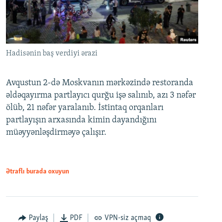
Hadisənin baş verdiyi ərazi
Avqustun 2-də Moskvanın mərkəzində restoranda
əldəqayırma partlayıcı qurğu işə salınıb, azı 3 nəfər
ölüb, 21 nəfər yaralanıb. İstintaq orqanları
partlayışın arxasında kimin dayandığını
müəyyənləşdirməyə çalışır.
Ətraflı burada oxuyun
Paylaş
PDF
VPN-siz açmaq