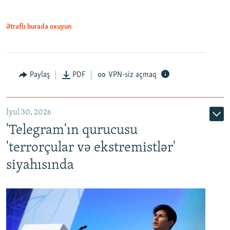
Ətraflı burada oxuyun
Paylaş
PDF
VPN-siz açmaq
İyul 30, 2026
'Telegram'ın qurucusu
'terrorçular və ekstremistlər'
siyahısında