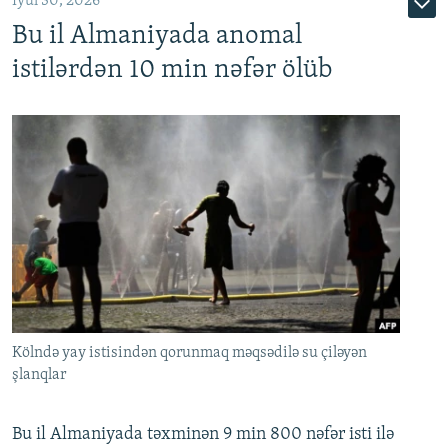
İyul 30, 2026
Bu il Almaniyada anomal
istilərdən 10 min nəfər ölüb
Kölndə yay istisindən qorunmaq məqsədilə su çiləyən
şlanqlar
Bu il Almaniyada təxminən 9 min 800 nəfər isti ilə