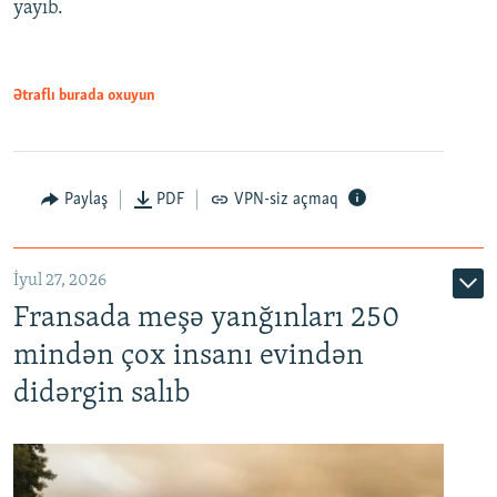
yayıb.
Ətraflı burada oxuyun
Paylaş
PDF
VPN-siz açmaq
İyul 27, 2026
Fransada meşə yanğınları 250
mindən çox insanı evindən
didərgin salıb