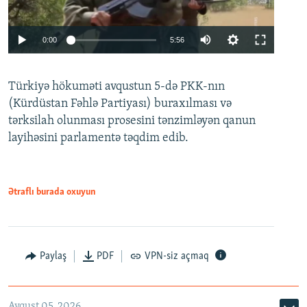
Auto
0:00
5:56
240p
Türkiyə hökuməti avqustun 5-də PKK-nın
360p
(Kürdüstan Fəhlə Partiyası) buraxılması və
480p
Auto
240p
360p
480p
tərksilah olunması prosesini tənzimləyən qanun
720p
layihəsini parlamentə təqdim edib.
720p
1080p
1080p
Ətraflı burada oxuyun
Paylaş
PDF
VPN-siz açmaq
Avqust 05, 2026