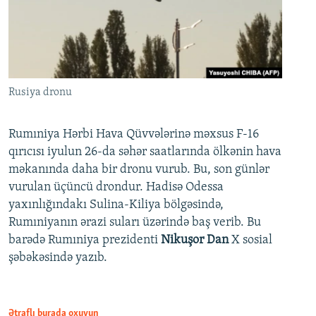
Rusiya dronu
Rumıniya Hərbi Hava Qüvvələrinə məxsus F-16
qırıcısı iyulun 26-da səhər saatlarında ölkənin hava
məkanında daha bir dronu vurub. Bu, son günlər
vurulan üçüncü drondur. Hadisə Odessa
yaxınlığındakı Sulina-Kiliya bölgəsində,
Rumıniyanın ərazi suları üzərində baş verib. Bu
barədə Rumıniya prezidenti
Nikuşor Dan
X sosial
şəbəkəsində yazıb.
Ətraflı burada oxuyun