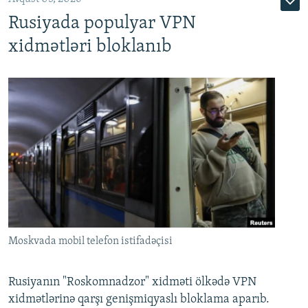
Rusiyada populyar VPN
xidmətləri bloklanıb
Moskvada mobil telefon istifadəçisi
Rusiyanın "Roskomnadzor" xidməti ölkədə VPN
xidmətlərinə qarşı genişmiqyaslı bloklama aparıb.