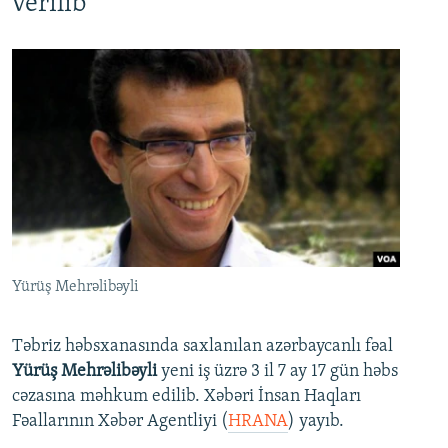
verilib
Yürüş Mehrəlibəyli
Təbriz həbsxanasında saxlanılan azərbaycanlı fəal
Yürüş Mehrəlibəyli
yeni iş üzrə 3 il 7 ay 17 gün həbs
cəzasına məhkum edilib. Xəbəri İnsan Haqları
Fəallarının Xəbər Agentliyi (
HRANA
) yayıb.