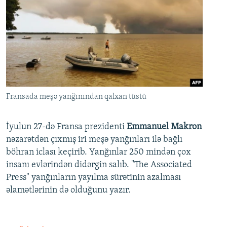
Fransada meşə yanğınından qalxan tüstü
İyulun 27-də Fransa prezidenti
Emmanuel Makron
nəzarətdən çıxmış iri meşə yanğınları ilə bağlı
böhran iclası keçirib. Yanğınlar 250 mindən çox
insanı evlərindən didərgin salıb. "The Associated
Press" yanğınların yayılma sürətinin azalması
əlamətlərinin də olduğunu yazır.