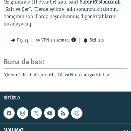
Öz günündə (11 dekabr) xalq şairi
Sabir Rüstəmxanlı
“Şair və Şər”, "Dərdə əyilmə" adlı sonuncu kitabının,
həmçinin son illərdə nəşr olunmuş digər kitablarını
imzalayacaq.
Paylaş
VPN-siz açmaq
Bizi izlə
Buna da bax:
"Qanun"-da kitab qurtardı, "Əli və Nino"dan gətirtdilər
BIZI IZLƏ
MƏLUMAT