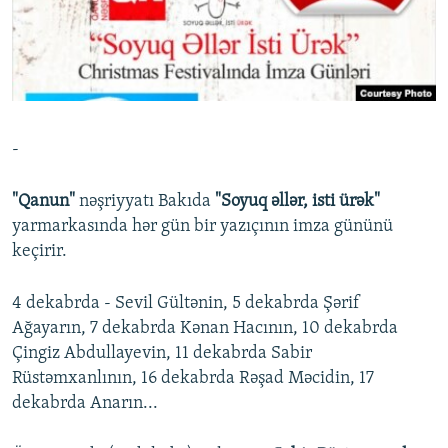
İNFOQRAFIKA
AZƏRBAYCAN ƏDƏBIYYATI KITABXANASI
MISSIYAMIZ
BIZI IZLƏ
KARIKATURA
İSLAM VƏ DEMOKRATIYA
PEŞƏ ETIKASI VƏ JURNALISTIKA STANDARTLARIMIZ
İZ - MƏDƏNIYYƏT PROQRAMI
MATERIALLARIMIZDAN ISTIFADƏ
AZADLIQRADIOSU MOBIL TELEFONUNUZDA
RFE/RL-in bütün saytları
-
BIZIMLƏ ƏLAQƏ
XƏBƏR BÜLLETENLƏRIMIZ
"Qanun"
nəşriyyatı Bakıda
"Soyuq əllər, isti ürək"
yarmarkasında hər gün bir yazıçının imza gününü
keçirir.
4 dekabrda - Sevil Gültənin, 5 dekabrda Şərif
Ağayarın, 7 dekabrda Kənan Hacının, 10 dekabrda
Çingiz Abdullayevin, 11 dekabrda Sabir
Rüstəmxanlının, 16 dekabrda Rəşad Məcidin, 17
dekabrda Anarın...