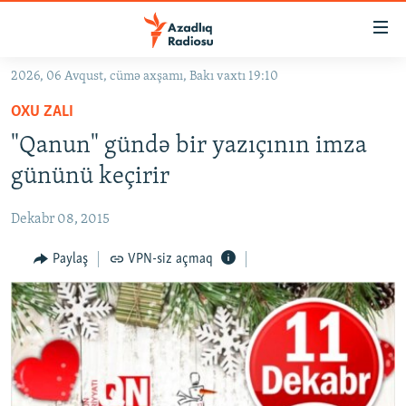
Keçid
linkləri
Əsas
2026, 06 Avqust, cümə axşamı, Bakı vaxtı 19:10
məzmuna
GÜNDƏM
OXU ZALI
qayıt
#İZAHLA
Əsas
"Qanun" gündə bir yazıçının imza
KORRUPSIOMETR
naviqasiyaya
gününü keçirir
qayıt
#ƏSLINDƏ
Axtarışa
Dekabr 08, 2015
FƏRQƏ BAX
keç
QANUNI DOĞRU
Paylaş
VPN-siz açmaq
ARAŞDIRMA
MULTIMEDIA
RADIO ARXIV
VIDEO
HAQQIMIZDA
FOTOQALEREYA
OXU ZALI