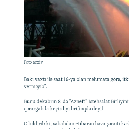
İNFOQRAFIKA
AZƏRBAYCAN ƏDƏBIYYATI KITABXANASI
MISSIYAMIZ
KARIKATURA
İSLAM VƏ DEMOKRATIYA
PEŞƏ ETIKASI VƏ JURNALISTIKA
STANDARTLARIMIZ
İZ - MƏDƏNIYYƏT PROQRAMI
MATERIALLARIMIZDAN ISTIFADƏ
AZADLIQRADIOSU MOBIL TELEFONUNUZDA
BIZIMLƏ ƏLAQƏ
XƏBƏR BÜLLETENLƏRIMIZ
Foto arxiv
Bakı vaxtı ilə saat 16-ya olan məlumata görə, itki
verməyib”.
Bunu dekabrın 8-də “Azneft” İstehsalat Birliyi
qərargahda keçirdiyi brifinqdə deyib.
O bildirib ki, sabahdan etibarən hava şəraiti kəs