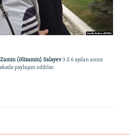
Zamin (Əlizamin) Salayev
3 il 6 aydan sonra
əbəkədə paylaşım ediblər.