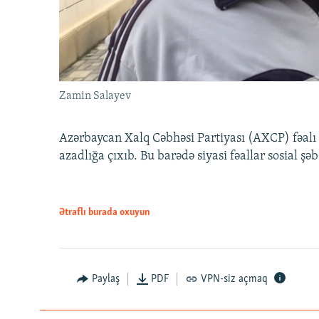
Zamin Salayev
Azərbaycan Xalq Cəbhəsi Partiyası (AXCP) fəalı
azadlığa çıxıb. Bu barədə siyasi fəallar sosial ş
Ətraflı burada oxuyun
Paylaş
PDF
VPN-siz açmaq