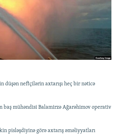
n düşən neftçilərin axtarışı heç bir nəticə
nin baş mühəndisi Balamirzə Ağarəhimov operativ
kin pisləşdiyinə görə axtarış əməliyyatları