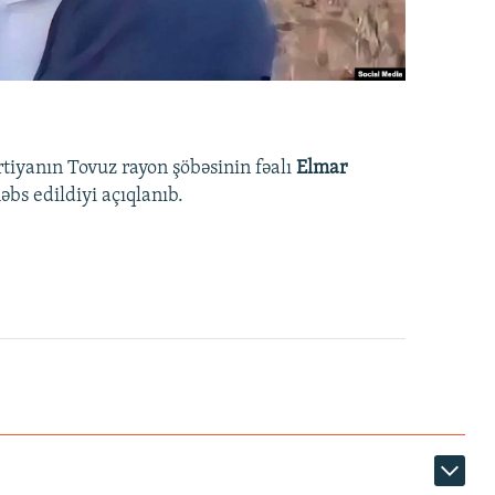
rtiyanın Tovuz rayon şöbəsinin fəalı
Elmar
bs edildiyi açıqlanıb.