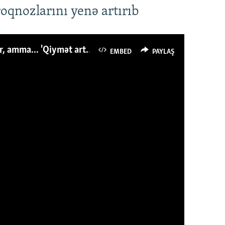
roqnozlarını yenə artırıb
Azərbaycanlı avropalıdan iki dəfə az ət yeyir, amma... 'Qiymət artımı qaçılmazdır'
EMBED
PAYLAŞ