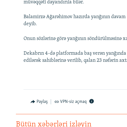
müvəqqəti dayandırıla bilər.
Balamirzə Ağarəhimov hazırda yanğının davam et
deyib.
Onun sözlərinə görə yanğının söndürülməsinə xar
Dekabrın 4-də platformada baş verən yanğında 3
edilərək sahiblərinə verilib, qalan 23 nəfərin ax
Paylaş
VPN-siz açmaq
Bütün xəbərləri izləyin