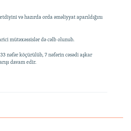
diyini və hazırda orda əməliyyat aparıldığını
ici mütəxəssislər də cəlb olunub.
3 nəfər köçürülüb, 7 nəfərin cəsədi aşkar
tarışı davam edir.