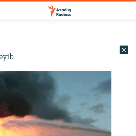
məyib