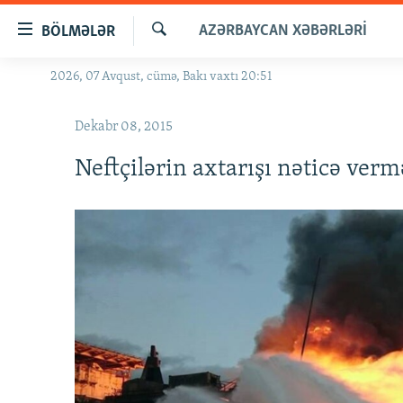
Keçid
AZƏRBAYCAN XƏBƏRLƏRI
BÖLMƏLƏR
linkləri
Axtar
Əsas
2026, 07 Avqust, cümə, Bakı vaxtı 20:51
GÜNDƏM
məzmuna
#İZAHLA
qayıt
Dekabr 08, 2015
Əsas
KORRUPSIOMETR
naviqasiyaya
Neftçilərin axtarışı nəticə ver
#ƏSLINDƏ
qayıt
Axtarışa
FƏRQƏ BAX
keç
QANUNI DOĞRU
ARAŞDIRMA
MULTIMEDIA
RADIO ARXIV
VIDEO
HAQQIMIZDA
FOTOQALEREYA
OXU ZALI