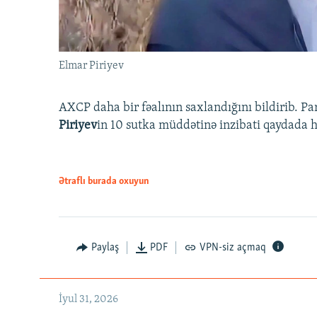
Elmar Piriyev
AXCP daha bir fəalının saxlandığını bildirib. Pa
Piriyev
in 10 sutka müddətinə inzibati qaydada hə
Ətraflı burada oxuyun
Paylaş
PDF
VPN-siz açmaq
İyul 31, 2026